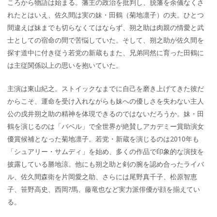
ころから物語は始まる。藩主の政治を批判し、脱藩を余儀なくさ
れたとはいえ、佐久間は実の妹・田鶴（菊地凛子）の夫。ひとつ
間違えば妹までも切らなくてはならず、朔之助は肉親の情愛と武
士としての宿命の間で苦悩していた。そして、朔之助が佐久間を
探す道中に付き従う若党の新蔵もまた、兄弟同然に育った田鶴に
は主従関係以上の思いを抱いていた。
主演は東山紀之。ストイックなまでに自己を磨き上げてきた彼だ
からこそ、運命を受け入れながらも妹への優しさを失わない主人
公の戌井朔之助の精神を体現できるのではないだろうか。妹・田
鶴を演じるのは「バベル」で全世界が絶賛しアカデミー賞助演女
優賞候補となった菊地凛子。若党・新蔵を演じるのは2010年も
「シュアリー・サムディ」を始め、多くの作品で印象的な演技を
披露している勝地涼。他にも朔之助と剣の腕を認め合ったライバ
ル、佐久間森衛を片岡愛之助、さらには尾野真千子、松原智恵
子、笹野高史、西岡?馬、藤竜也など実力派俳優が顔を揃えてい
る。