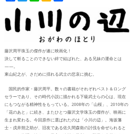
ac
w
n
a
有
e
itt
e
k
b
er
a
o
o
o
k
藤沢周平珠玉の傑作が遂に映画化！
決して斬ることのできない絆で結ばれた、ある兄妹の運命とは
——。
東山紀之が、さだめに揺れる武士の悲哀に挑む。
国民的作家・藤沢周平。数々の書籍がそれぞれベスト＆ロング
セラーであり、その時代小説に描かれる下級武士らの心は、現在
にもつながる精神性をもっている。2008年の「山桜」、2010年の
「花のあと」に続き、またひとつ藤沢文学珠玉の傑作が、映画に
生まれ変わる。今回原作に選ばれたのは「小川の辺」。海坂藩
士・戌井朔之助が、旧友である佐久間森衛の討伐を命ぜられると