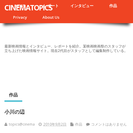
CINEMATOPICS
NEWS
レポート
インタビュー
作品
Privacy
About Us
最新映画情報とインタビュー、レポートを紹介。某映画映画祭のスタッフが
立ち上げた映画情報サイト。現在2代目がスタッフとして編集制作している。
作品
小川の辺
topics@cinema
2010年9月2日
作品
コメントはありません