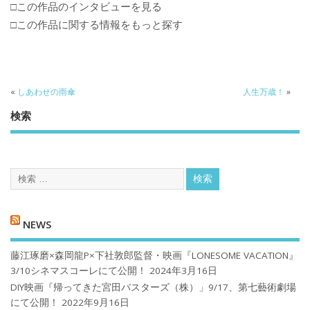
□この作品のインタビューを見る
□この作品に関する情報をもっと探す
«
しあわせの雨傘
人生万歳！
»
検索
NEWS
藤江琢磨×森岡龍P×下社敦郎監督・映画『LONESOME VACATION』
3/10シネマスコーレにて公開！
2024年3月16日
DIY映画『帰ってきた宮田バスターズ（株）」9/17、第七藝術劇場
にて公開！
2022年9月16日