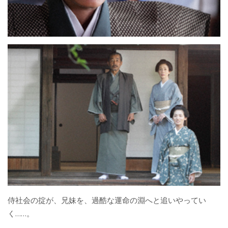
侍社会の掟が、兄妹を、過酷な運命の淵へと追いやってい
く……。