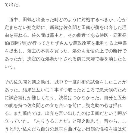
て出た。
道中、田鶴と出会った時どのように対処するべきか、心が
定まらない朔之助に、新蔵は佐久間と田鶴が藩を出奔した理
由を尋ねる。佐久間は藩主と、その側近である侍医・鹿沢堯
伯(西岡?馬)が行ってきたずさんな農政改革を批判する上申書
を提出し、藩主の不興を買った。処分も覚悟の上での断行で
あったが、決定的な処断が下される前に夫婦で姿を消したと
いう。
その佐久間と朔之助は、城中で一度剣術の試合をしたことが
あった。結果は互いに１本ずつ取ったところで悪天候のため
に試合続行が難しくなり、決着はつかなかった。自分と五分
の腕を持つ佐久間との立ち合いを前に、朔之助の心は揺れ
る。また藩内では、出奔を言い出したのは田鶴だという噂が
立っていた。『ありうることだ』と朔之助思う。昔から、こ
うと思い込んだら自分の意志を曲げない田鶴の性格を彼は知