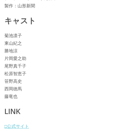
製作：山形新聞
キャスト
菊池凛子
東山紀之
勝地涼
片岡愛之助
尾野真千子
松原智恵子
笹野高史
西岡徳馬
藤竜也
LINK
□公式サイト