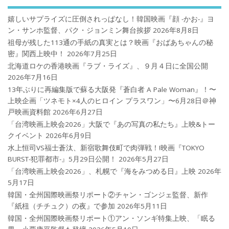
嬉しいサプライズに圧倒されっぱなし！韓国映画『顔 -かお-』ヨ
ン・サンホ監督、パク・ジョンミン舞台挨拶
2026年8月8日
祖母が残した113通の手紙の真実とは？映画『おばあちゃんの秘
密』関西上映中！
2026年7月25日
北海道ロケの香港映画『ラブ・ライズ』、９月４日に全国公開
2026年7月16日
13年ぶりに再編集版で蘇る大阪発『蒼白者 A Pale Woman』！〜
上映企画「ツネモト×4人のヒロイン プラスワン」〜6月28日＠神
戸映画資料館
2026年6月27日
「台湾映画上映会2026」大阪で『あの写真の私たち』上映&トー
クイベント
2026年6月9日
水上恒司VS福士蒼汰、新宿歌舞伎町で肉弾戦！!映画『TOKYO
BURST-犯罪都市-』5月29日公開！
2026年5月27日
「台湾映画上映会2026」、札幌で『海をみつめる日』上映
2026年
5月17日
韓国・全州国際映画祭リポート②チャン・ゴンジェ監督、新作
『紙杻（チチュク）の夜』で参加
2026年5月11日
韓国・全州国際映画祭リポート①アン・ソンギ特集上映、「眠る