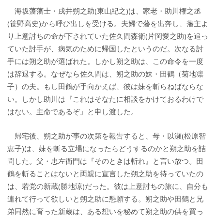
海坂藩藩士・戌井朔之助(東山紀之)は、家老・助川権之丞
(笹野高史)から呼び出しを受ける。夫婦で藩を出奔し、藩主よ
り上意討ちの命が下されていた佐久間森衛(片岡愛之助)を追っ
ていた討手が、病気のために帰国したというのだ。次なる討
手には朔之助が選ばれた。しかし朔之助は、この命令を一度
は辞退する。なぜなら佐久間は、朔之助の妹・田鶴（菊地凛
子）の夫。もし田鶴が手向かえば、彼は妹を斬らねばならな
い。しかし助川は『これはそなたに相談をかけておるわけで
はない。主命であるぞ』と申し渡した。
帰宅後、朔之助が事の次第を報告すると、母・以瀬(松原智
恵子)は、妹を斬る立場になったらどうするのかと朔之助を詰
問した。父・忠左衛門は『そのときは斬れ』と言い放つ。田
鶴を斬ることはないと両親に宣言した朔之助を待っていたの
は、若党の新蔵(勝地涼)だった。彼は上意討ちの旅に、自分も
連れて行って欲しいと朔之助に懇願する。朔之助や田鶴と兄
弟同然に育った新蔵は、ある想いを秘めて朔之助の供を買っ