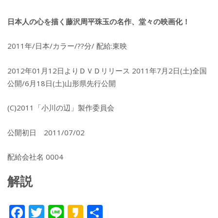
日本人の心を描く藤沢周平珠玉の名作、堂々の映画化！
2011年/日本/カラー/??分/ 配給:東映
2012年01月12日よりＤＶＤリリース 2011年7月2日(土)全国
公開/6月18日(土)山形県先行公開
(C)2011「小川の辺」製作委員会
公開初日 2011/07/02
配給会社名 0004
解説
F
T
Li
K
共