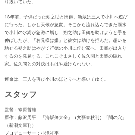
り抜いていた。
18年前、子供だった朔之助と田鶴、新蔵は三人で小川へ遊び
に行った。しかし天候が急変。そこから流れ込んできた雨水
で小川の水嵩が急激に増し、朔之助は田鶴を助けようと手を
伸ばしたが、『お兄様は嫌』と彼女は助けを拒んだ。想いを
馳せる朔之助はやがて行徳の小川に佇む家へ、田鶴が出入り
するのを発見する。これこそまさしく佐久間と田鶴の隠れ
家。佐久間との対決はもはや避けられない。
運命は、三人を再び小川のほとりへと導いてゆく。
スタッフ
監督：篠原哲雄
原作：藤沢周平 「海坂藩大全」（文藝春秋刊）「闇の穴」
（新潮文庫刊）
プロデューサー：小滝祥平