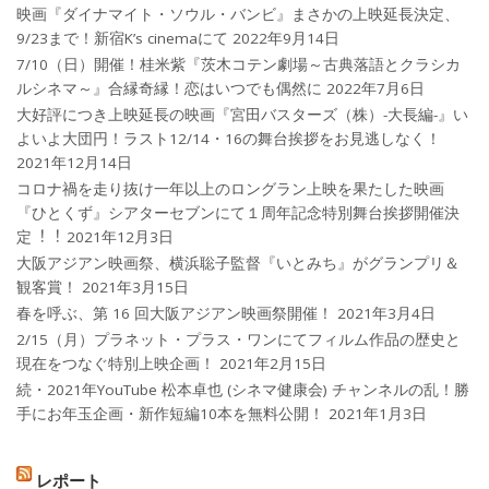
映画『ダイナマイト・ソウル・バンビ』まさかの上映延長決定、
9/23まで！新宿K’s cinemaにて
2022年9月14日
7/10（日）開催！桂米紫『茨木コテン劇場～古典落語とクラシカ
ルシネマ～』合縁奇縁！恋はいつでも偶然に
2022年7月6日
大好評につき上映延長の映画『宮田バスターズ（株）-大長編-』い
よいよ大団円！ラスト12/14・16の舞台挨拶をお見逃しなく！
2021年12月14日
コロナ禍を⾛り抜け⼀年以上のロングラン上映を果たした映画
『ひとくず』シアターセブンにて１周年記念特別舞台挨拶開催決
定︕︕
2021年12月3日
大阪アジアン映画祭、横浜聡子監督『いとみち』がグランプリ＆
観客賞！
2021年3月15日
春を呼ぶ、第 16 回大阪アジアン映画祭開催！
2021年3月4日
2/15（月）プラネット・プラス・ワンにてフィルム作品の歴史と
現在をつなぐ特別上映企画！
2021年2月15日
続・2021年YouTube 松本卓也 (シネマ健康会) チャンネルの乱！勝
手にお年玉企画・新作短編10本を無料公開！
2021年1月3日
レポート