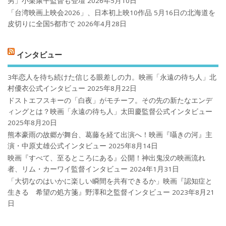
男」小栗康平監督も登壇
2026年5月10日
「台湾映画上映会2026」、日本初上映10作品 5月16日の北海道を
皮切りに全国5都市で
2026年4月28日
インタビュー
3年恋人を待ち続けた信じる眼差しの力。映画「永遠の待ち人」北
村優衣公式インタビュー
2025年8月22日
ドストエフスキーの「白夜」がモチーフ。その先の新たなエンデ
ィングとは？映画「永遠の待ち人」太田慶監督公式インタビュー
2025年8月20日
熊本豪雨の故郷が舞台、葛藤を経て出演へ！映画『囁きの河』主
演・中原丈雄公式インタビュー
2025年8月14日
映画『すべて、至るところにある』公開！神出鬼没の映画流れ
者、リム・カーワイ監督インタビュー
2024年1月31日
「大切なのはいかに楽しい瞬間を共有できるか」映画『認知症と
生きる 希望の処方箋』野澤和之監督インタビュー
2023年8月21
日