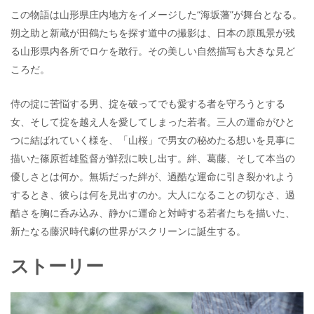
この物語は山形県庄内地方をイメージした“海坂藩”が舞台となる。
朔之助と新蔵が田鶴たちを探す道中の撮影は、日本の原風景が残
る山形県内各所でロケを敢行。その美しい自然描写も大きな見ど
ころだ。
侍の掟に苦悩する男、掟を破ってでも愛する者を守ろうとする
女、そして掟を越え人を愛してしまった若者。三人の運命がひと
つに結ばれていく様を、「山桜」で男女の秘めたる想いを見事に
描いた篠原哲雄監督が鮮烈に映し出す。絆、葛藤、そして本当の
優しさとは何か。無垢だった絆が、過酷な運命に引き裂かれよう
するとき、彼らは何を見出すのか。大人になることの切なさ、過
酷さを胸に呑み込み、静かに運命と対峙する若者たちを描いた、
新たなる藤沢時代劇の世界がスクリーンに誕生する。
ストーリー