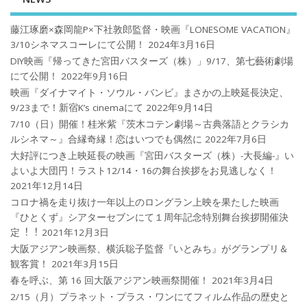
藤江琢磨×森岡龍P×下社敦郎監督・映画『LONESOME VACATION』
3/10シネマスコーレにて公開！
2024年3月16日
DIY映画『帰ってきた宮田バスターズ（株）」9/17、第七藝術劇場
にて公開！
2022年9月16日
映画『ダイナマイト・ソウル・バンビ』まさかの上映延長決定、
9/23まで！新宿K’s cinemaにて
2022年9月14日
7/10（日）開催！桂米紫『茨木コテン劇場～古典落語とクラシカ
ルシネマ～』合縁奇縁！恋はいつでも偶然に
2022年7月6日
大好評につき上映延長の映画『宮田バスターズ（株）-大長編-』い
よいよ大団円！ラスト12/14・16の舞台挨拶をお見逃しなく！
2021年12月14日
コロナ禍を⾛り抜け⼀年以上のロングラン上映を果たした映画
『ひとくず』シアターセブンにて１周年記念特別舞台挨拶開催決
定︕︕
2021年12月3日
大阪アジアン映画祭、横浜聡子監督『いとみち』がグランプリ＆
観客賞！
2021年3月15日
春を呼ぶ、第 16 回大阪アジアン映画祭開催！
2021年3月4日
2/15（月）プラネット・プラス・ワンにてフィルム作品の歴史と