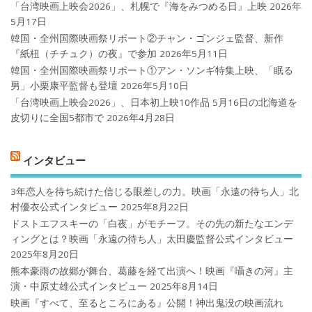
「台湾映画上映会2026」、札幌で『海をみつめる日』上映
2026年
5月17日
韓国・全州国際映画祭リポート②チャン・ゴンジェ監督、新作
『紙杻（チチュク）の夜』で参加
2026年5月11日
韓国・全州国際映画祭リポート①アン・ソンギ特集上映、「眠る
男」小栗康平監督も登壇
2026年5月10日
「台湾映画上映会2026」、日本初上映10作品 5月16日の北海道を
皮切りに全国5都市で
2026年4月28日
インタビュー
3年恋人を待ち続けた信じる眼差しの力。映画「永遠の待ち人」北
村優衣公式インタビュー
2025年8月22日
ドストエフスキーの「白夜」がモチーフ。その先の新たなエンデ
ィングとは？映画「永遠の待ち人」太田慶監督公式インタビュー
2025年8月20日
熊本豪雨の故郷が舞台、葛藤を経て出演へ！映画『囁きの河』主
演・中原丈雄公式インタビュー
2025年8月14日
映画『すべて、至るところにある』公開！神出鬼没の映画流れ