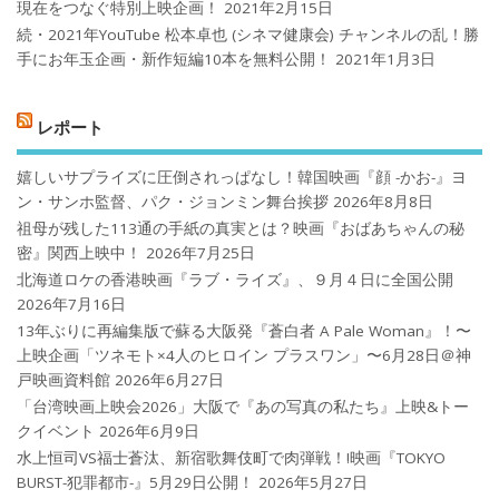
現在をつなぐ特別上映企画！
2021年2月15日
続・2021年YouTube 松本卓也 (シネマ健康会) チャンネルの乱！勝
手にお年玉企画・新作短編10本を無料公開！
2021年1月3日
レポート
嬉しいサプライズに圧倒されっぱなし！韓国映画『顔 -かお-』ヨ
ン・サンホ監督、パク・ジョンミン舞台挨拶
2026年8月8日
祖母が残した113通の手紙の真実とは？映画『おばあちゃんの秘
密』関西上映中！
2026年7月25日
北海道ロケの香港映画『ラブ・ライズ』、９月４日に全国公開
2026年7月16日
13年ぶりに再編集版で蘇る大阪発『蒼白者 A Pale Woman』！〜
上映企画「ツネモト×4人のヒロイン プラスワン」〜6月28日＠神
戸映画資料館
2026年6月27日
「台湾映画上映会2026」大阪で『あの写真の私たち』上映&トー
クイベント
2026年6月9日
水上恒司VS福士蒼汰、新宿歌舞伎町で肉弾戦！!映画『TOKYO
BURST-犯罪都市-』5月29日公開！
2026年5月27日