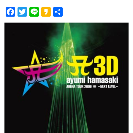
F
T
Li
K
共
ac
w
n
a
有
e
itt
e
k
b
er
a
o
o
o
k