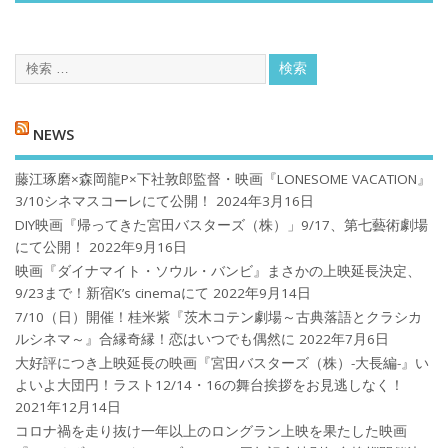
NEWS
藤江琢磨×森岡龍P×下社敦郎監督・映画『LONESOME VACATION』
3/10シネマスコーレにて公開！
2024年3月16日
DIY映画『帰ってきた宮田バスターズ（株）」9/17、第七藝術劇場
にて公開！
2022年9月16日
映画『ダイナマイト・ソウル・バンビ』まさかの上映延長決定、
9/23まで！新宿K’s cinemaにて
2022年9月14日
7/10（日）開催！桂米紫『茨木コテン劇場～古典落語とクラシカ
ルシネマ～』合縁奇縁！恋はいつでも偶然に
2022年7月6日
大好評につき上映延長の映画『宮田バスターズ（株）-大長編-』い
よいよ大団円！ラスト12/14・16の舞台挨拶をお見逃しなく！
2021年12月14日
コロナ禍を⾛り抜け⼀年以上のロングラン上映を果たした映画