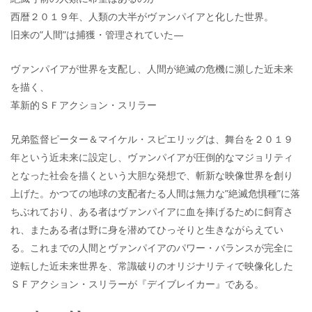
西暦２０１９年、人類の大半がヴァンパイアと化した世界。
旧来の”人間”は捕獲・管理されていた—
ヴァンパイアが世界を支配し、人間が絶滅の危機に瀕した近未来
を描く、
革新的ＳＦアクション・スリラー
兄弟監督ピーター＆マイケル・スピエリッグは、舞台を２０１９
年という近未来に設定し、ヴァンパイアが圧倒的なマジョリティ
となった社会を描くという大胆な発想で、斬新な映像世界を創り
上げた。かつての地球の支配者たる人間は無力な”絶滅危惧種”に落
ちぶれており、ある者はヴァンパイアに血を捧げるために飼育さ
れ、またある者は野に身を潜めてひっそりと生きながらえてい
る。これまでの人間とヴァンパイアのパワー・バランスが完全に
逆転した近未来世界を、常識破りのオリジナリティで映像化した
ＳＦアクション・スリラーが『デイブレイカー』である。