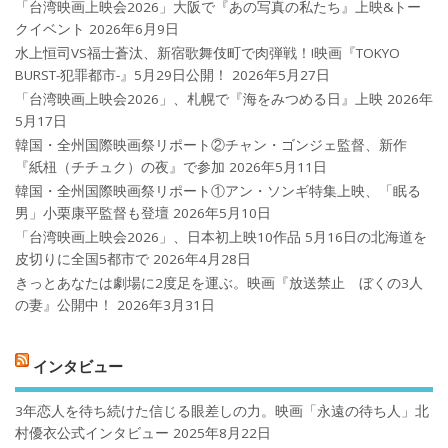
「台湾映画上映会2026」大阪で『あの写真の私たち』上映&トー
クイベント
2026年6月9日
水上恒司VS福士蒼汰、新宿歌舞伎町で肉弾戦！!映画『TOKYO
BURST-犯罪都市-』5月29日公開！
2026年5月27日
「台湾映画上映会2026」、札幌で『海をみつめる日』上映
2026年
5月17日
韓国・全州国際映画祭リポート②チャン・ゴンジェ監督、新作
『紙杻（チチュク）の夜』で参加
2026年5月11日
韓国・全州国際映画祭リポート①アン・ソンギ特集上映、「眠る
男」小栗康平監督も登壇
2026年5月10日
「台湾映画上映会2026」、日本初上映10作品 5月16日の北海道を
皮切りに全国5都市で
2026年4月28日
きっとあなたは劇場に2度足を運ぶ。映画『放送禁止 ぼくの3人
の妻』公開中！
2026年3月31日
インタビュー
3年恋人を待ち続けた信じる眼差しの力。映画「永遠の待ち人」北
村優衣公式インタビュー
2025年8月22日