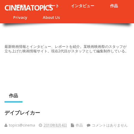
CINEMATOPICS
NEWS
レポート
インタビュー
作品
Privacy
About Us
最新映画情報とインタビュー、レポートを紹介。某映画映画祭のスタッフが
立ち上げた映画情報サイト。現在2代目がスタッフとして編集制作している。
作品
デイブレイカー
topics@cinema
2010年8月4日
作品
コメントはありません