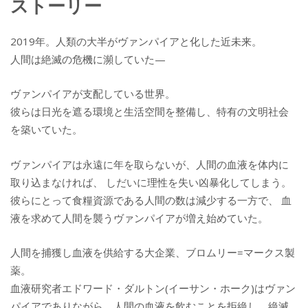
ストーリー
2019年。人類の大半がヴァンパイアと化した近未来。
人間は絶滅の危機に瀕していた—
ヴァンパイアが支配している世界。
彼らは日光を遮る環境と生活空間を整備し、特有の文明社会
を築いていた。
ヴァンパイアは永遠に年を取らないが、人間の血液を体内に
取り込まなければ、 しだいに理性を失い凶暴化してしまう。
彼らにとって食糧資源である人間の数は減少する一方で、 血
液を求めて人間を襲うヴァンパイアが増え始めていた。
人間を捕獲し血液を供給する大企業、ブロムリー=マークス製
薬。
血液研究者エドワード・ダルトン(イーサン・ホーク)はヴァン
パイアでありながら、人間の血液を飲むことを拒絶し、絶滅