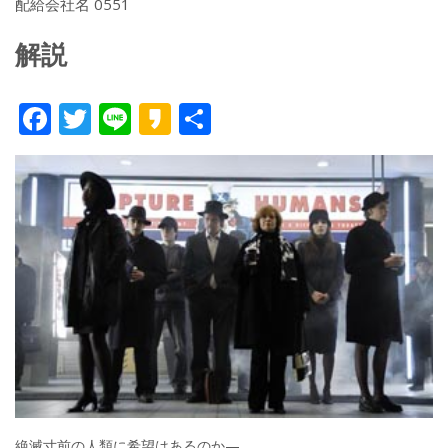
配給会社名 0551
解説
F
T
Li
K
共
ac
w
n
a
有
e
itt
e
k
b
er
a
o
o
o
k
絶滅寸前の人類に希望はあるのか—