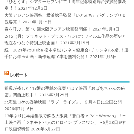
『ひとくず』シアターセブンにて１周年記念特別舞台挨拶開催決
定︕︕
2021年12月3日
大阪アジアン映画祭、横浜聡子監督『いとみち』がグランプリ＆
観客賞！
2021年3月15日
春を呼ぶ、第 16 回大阪アジアン映画祭開催！
2021年3月4日
2/15（月）プラネット・プラス・ワンにてフィルム作品の歴史と
現在をつなぐ特別上映企画！
2021年2月15日
続・2021年YouTube 松本卓也 (シネマ健康会) チャンネルの乱！勝
手にお年玉企画・新作短編10本を無料公開！
2021年1月3日
レポート
祖母が残した113通の手紙の真実とは？映画『おばあちゃんの秘
密』関西上映中！
2026年7月25日
北海道ロケの香港映画『ラブ・ライズ』、９月４日に全国公開
2026年7月16日
13年ぶりに再編集版で蘇る大阪発『蒼白者 A Pale Woman』！〜
上映企画「ツネモト×4人のヒロイン プラスワン」〜6月28日＠神
戸映画資料館
2026年6月27日