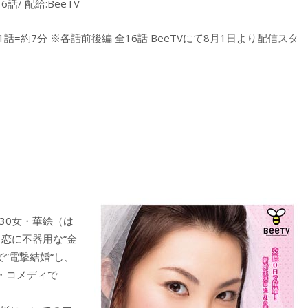
話/ 配給:BeeTV
:1話=約7分 ※各話前後編 全16話 BeeTVにて8月1日より配信スタ
30女・華絵（は
恋に不器用な“金
”電撃結婚“し、
・コメディで