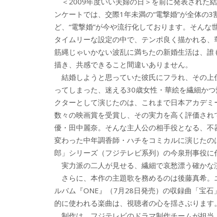
＜2009年度いい夫婦の日＞を前に発表された
ンケートでは、交際1年未満の“電撃婚”が全体の3
ど、“電撃婚”が今や流行化しております。そんな
タイムリーな設定の中で、テンポ良く描かれる、
筋縄じゃいかない波乱に満ちたの新婚生活は、誰
描き、共感できること間違いありません。
結婚しようと思っていた彼氏にフラれ、その上
ってしまった、迷える30歳女性・華絵を繊細かつ
クターとして演じたのは、これまで日本アカデミ
数々の映画賞を受賞し、その実力を高く評価され
優・田中麗奈。そんな主人公の相手役となる、不
変わった中年調香師・ハチをコミカルに演じたの
郎」シリーズ（フジテレビ系列）の今泉刑事役に
実力派の二人が見せる、繊細で哀愁漂う確かな
さらに、本作の主題歌を務めるのは後藤真希。
ルバム『ONE』（7月28日発売）の収録曲「宝
的に使われる楽曲は、視聴者の心を揺さぶります
制作は、フジテレビのドラマ制作チームが担当