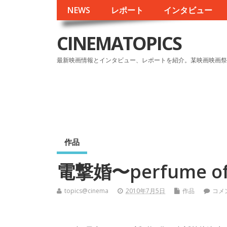
NEWS
レポート
インタビュー
CINEMATOPICS
最新映画情報とインタビュー、レポートを紹介。某映画映画祭
作品
電撃婚〜perfume of
topics@cinema
2010年7月5日
作品
コメ