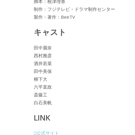
脚本：根津理香
制作：フジテレビ・ドラマ制作センター
製作・著作：BeeTV
キャスト
田中麗奈
西村雅彦
酒井若菜
田中美保
柳下大
六平直政
斎藤工
白石美帆
LINK
□公式サイト