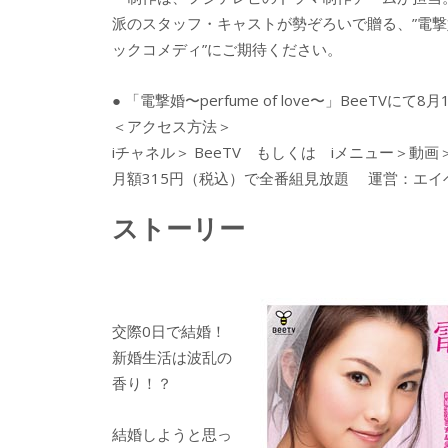
派のスタッフ・キャストが勢ぞろいで贈る、”電撃
ックコメディ”にご期待ください。
● 「電撃婚〜perfume of love〜」BeeTVに
＜アクセス方法＞
iチャネル＞ BeeTV もしくは iメニュー＞動画＞
月額315円（税込）で全番組見放題 運営：エイ
ストーリー
交際0日で結婚！
新婚生活は波乱の
香り！？
結婚しようと思っ