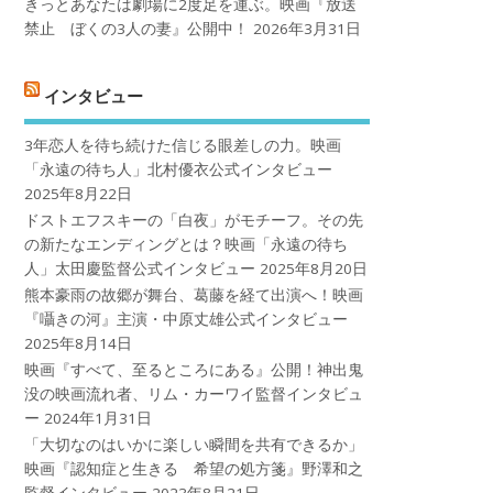
きっとあなたは劇場に2度足を運ぶ。映画『放送
禁止 ぼくの3人の妻』公開中！
2026年3月31日
インタビュー
3年恋人を待ち続けた信じる眼差しの力。映画
「永遠の待ち人」北村優衣公式インタビュー
2025年8月22日
ドストエフスキーの「白夜」がモチーフ。その先
の新たなエンディングとは？映画「永遠の待ち
人」太田慶監督公式インタビュー
2025年8月20日
熊本豪雨の故郷が舞台、葛藤を経て出演へ！映画
『囁きの河』主演・中原丈雄公式インタビュー
2025年8月14日
映画『すべて、至るところにある』公開！神出鬼
没の映画流れ者、リム・カーワイ監督インタビュ
ー
2024年1月31日
「大切なのはいかに楽しい瞬間を共有できるか」
映画『認知症と生きる 希望の処方箋』野澤和之