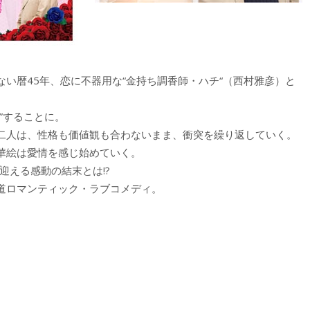
い暦45年、恋に不器用な“金持ち調香師・ハチ“（西村雅彦）と
”することに。
二人は、性格も価値観も合わないまま、衝突を繰り返していく。
華絵は愛情を感じ始めていく。
迎える感動の結末とは!?
道ロマンティック・ラブコメディ。