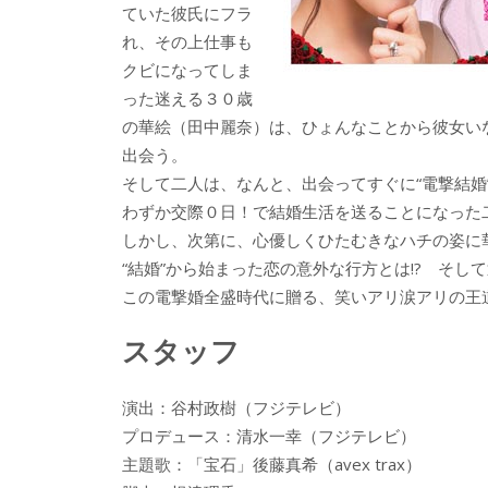
ていた彼氏にフラ
れ、その上仕事も
クビになってしま
った迷える３０歳
の華絵（田中麗奈）は、ひょんなことから彼女いな
出会う。
そして二人は、なんと、出会ってすぐに“電撃結婚
わずか交際０日！で結婚生活を送ることになった
しかし、次第に、心優しくひたむきなハチの姿に
“結婚”から始まった恋の意外な行方とは!? そして
この電撃婚全盛時代に贈る、笑いアリ涙アリの王
スタッフ
演出：谷村政樹（フジテレビ）
プロデュース：清水一幸（フジテレビ）
主題歌：「宝石」後藤真希（avex trax）