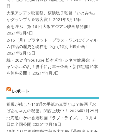
日
大阪アジアン映画祭、横浜聡子監督『いとみち』
がグランプリ＆観客賞！
2021年3月15日
春を呼ぶ、第 16 回大阪アジアン映画祭開催！
2021年3月4日
2/15（月）プラネット・プラス・ワンにてフィル
ム作品の歴史と現在をつなぐ特別上映企画！
2021年2月15日
続・2021年YouTube 松本卓也 (シネマ健康会) チ
ャンネルの乱！勝手にお年玉企画・新作短編10本
を無料公開！
2021年1月3日
レポート
祖母が残した113通の手紙の真実とは？映画『お
ばあちゃんの秘密』関西上映中！
2026年7月25日
北海道ロケの香港映画『ラブ・ライズ』、９月４
日に全国公開
2026年7月16日
13年ぶりに再編集版で蘇る大阪発『蒼白者 A Pale