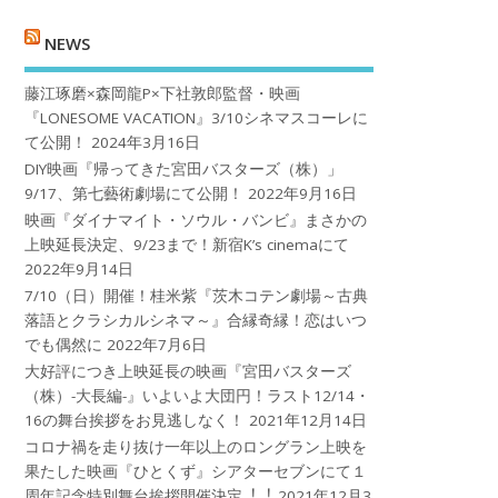
NEWS
藤江琢磨×森岡龍P×下社敦郎監督・映画
『LONESOME VACATION』3/10シネマスコーレに
て公開！
2024年3月16日
DIY映画『帰ってきた宮田バスターズ（株）」
9/17、第七藝術劇場にて公開！
2022年9月16日
映画『ダイナマイト・ソウル・バンビ』まさかの
上映延長決定、9/23まで！新宿K’s cinemaにて
2022年9月14日
7/10（日）開催！桂米紫『茨木コテン劇場～古典
落語とクラシカルシネマ～』合縁奇縁！恋はいつ
でも偶然に
2022年7月6日
大好評につき上映延長の映画『宮田バスターズ
（株）-大長編-』いよいよ大団円！ラスト12/14・
16の舞台挨拶をお見逃しなく！
2021年12月14日
コロナ禍を⾛り抜け⼀年以上のロングラン上映を
果たした映画『ひとくず』シアターセブンにて１
周年記念特別舞台挨拶開催決定︕︕
2021年12月3