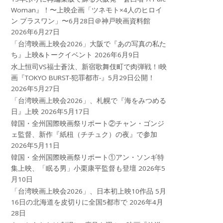
Woman』！〜上映企画「ツネモト×4人のヒロイ
ン プラスワン」〜6月28日＠神戸映画資料館
2026年6月27日
「台湾映画上映会2026」大阪で『あの写真の私た
ち』上映&トークイベント
2026年6月9日
水上恒司VS福士蒼汰、新宿歌舞伎町で肉弾戦！!映
画『TOKYO BURST-犯罪都市-』5月29日公開！
2026年5月27日
「台湾映画上映会2026」、札幌で『海をみつめる
日』上映
2026年5月17日
韓国・全州国際映画祭リポート②チャン・ゴンジ
ェ監督、新作『紙杻（チチュク）の夜』で参加
2026年5月11日
韓国・全州国際映画祭リポート①アン・ソンギ特
集上映、「眠る男」小栗康平監督も登壇
2026年5
月10日
「台湾映画上映会2026」、日本初上映10作品 5月
16日の北海道を皮切りに全国5都市で
2026年4月
28日