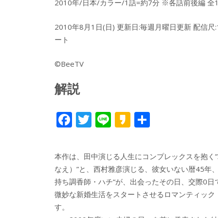
2010年/日本/カラー/1話=約7分 ※各話前後編 全16
2010年8月1日(日) 更新日:毎週月曜日更新 配信尺
ート
©BeeTV
解説
F
T
Li
K
共
ac
w
n
a
有
e
itt
e
k
本作は、田中演じる人生にコンプレックスを抱く”
b
er
a
なえ）”と、西村雅彦演じる、彼女いない暦45年、
o
o
持ち調香師・ハチ“が、出会ったその日、交際0日で
o
微妙な新婚生活をスタートさせるロマンティック
す。
k