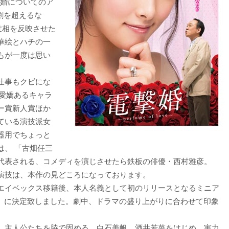
結婚についてのア
割を超えるな
世相を反映させた
華絵とハチの一
もが一度は思い
仕事もクビにな
愛嬌あるキャラ
ー賞新人賞ほか
ている演技派女
器用でちょっと
は、 「古畑任三
代表される、コメディを演じさせたら鉄板の俳優・西村雅彦。
演技は、本作の見どころになっております。
エイベックス移籍後、本人名義として初のリリースとなるミニア
石」に決定致しました。劇中、ドラマの盛り上がりに合わせて印象
。
。主人公たちを脇で固める、白石美帆、酒井若菜をはじめ、実力