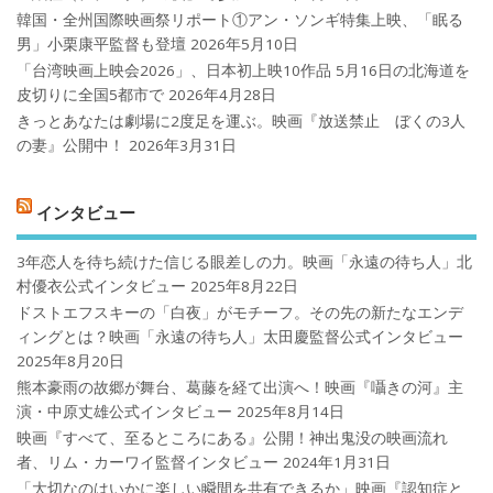
韓国・全州国際映画祭リポート①アン・ソンギ特集上映、「眠る
男」小栗康平監督も登壇
2026年5月10日
「台湾映画上映会2026」、日本初上映10作品 5月16日の北海道を
皮切りに全国5都市で
2026年4月28日
きっとあなたは劇場に2度足を運ぶ。映画『放送禁止 ぼくの3人
の妻』公開中！
2026年3月31日
インタビュー
3年恋人を待ち続けた信じる眼差しの力。映画「永遠の待ち人」北
村優衣公式インタビュー
2025年8月22日
ドストエフスキーの「白夜」がモチーフ。その先の新たなエンデ
ィングとは？映画「永遠の待ち人」太田慶監督公式インタビュー
2025年8月20日
熊本豪雨の故郷が舞台、葛藤を経て出演へ！映画『囁きの河』主
演・中原丈雄公式インタビュー
2025年8月14日
映画『すべて、至るところにある』公開！神出鬼没の映画流れ
者、リム・カーワイ監督インタビュー
2024年1月31日
「大切なのはいかに楽しい瞬間を共有できるか」映画『認知症と