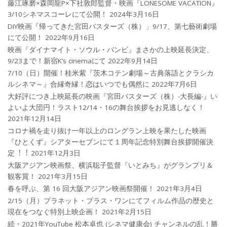
藤江琢磨×森岡龍P×下社敦郎監督・映画『LONESOME VACATION』
3/10シネマスコーレにて公開！
2024年3月16日
DIY映画『帰ってきた宮田バスターズ（株）」9/17、第七藝術劇場
にて公開！
2022年9月16日
映画『ダイナマイト・ソウル・バンビ』まさかの上映延長決定、
9/23まで！新宿K’s cinemaにて
2022年9月14日
7/10（日）開催！桂米紫『茨木コテン劇場～古典落語とクラシカ
ルシネマ～』合縁奇縁！恋はいつでも偶然に
2022年7月6日
大好評につき上映延長の映画『宮田バスターズ（株）-大長編-』い
よいよ大団円！ラスト12/14・16の舞台挨拶をお見逃しなく！
2021年12月14日
コロナ禍を⾛り抜け⼀年以上のロングラン上映を果たした映画
『ひとくず』シアターセブンにて１周年記念特別舞台挨拶開催決
定︕︕
2021年12月3日
大阪アジアン映画祭、横浜聡子監督『いとみち』がグランプリ＆
観客賞！
2021年3月15日
春を呼ぶ、第 16 回大阪アジアン映画祭開催！
2021年3月4日
2/15（月）プラネット・プラス・ワンにてフィルム作品の歴史と
現在をつなぐ特別上映企画！
2021年2月15日
続・2021年YouTube 松本卓也 (シネマ健康会) チャンネルの乱！勝