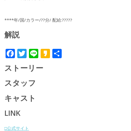
****年/国/カラー/??分/ 配給:?????
解説
F
T
Li
K
共
ac
w
n
a
有
ストーリー
e
itt
e
k
b
er
a
スタッフ
o
o
キャスト
o
k
LINK
□公式サイト