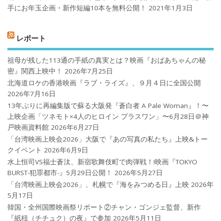
手にお年玉企画・新作短編10本を無料公開！
2021年1月3日
レポート
祖母が残した113通の手紙の真実とは？映画『おばあちゃんの秘
密』関西上映中！
2026年7月25日
北海道ロケの香港映画『ラブ・ライズ』、９月４日に全国公開
2026年7月16日
13年ぶりに再編集版で蘇る大阪発『蒼白者 A Pale Woman』！〜
上映企画「ツネモト×4人のヒロイン プラスワン」〜6月28日＠神
戸映画資料館
2026年6月27日
「台湾映画上映会2026」大阪で『あの写真の私たち』上映&トー
クイベント
2026年6月9日
水上恒司VS福士蒼汰、新宿歌舞伎町で肉弾戦！!映画『TOKYO
BURST-犯罪都市-』5月29日公開！
2026年5月27日
「台湾映画上映会2026」、札幌で『海をみつめる日』上映
2026年
5月17日
韓国・全州国際映画祭リポート②チャン・ゴンジェ監督、新作
『紙杻（チチュク）の夜』で参加
2026年5月11日