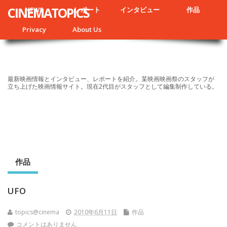
CINEMATOPICS
NEWS
レポート
インタビュー
作品
Privacy
About Us
最新映画情報とインタビュー、レポートを紹介。某映画映画祭のスタッフが
立ち上げた映画情報サイト。現在2代目がスタッフとして編集制作している。
作品
UFO
topics@cinema
2010年6月11日
作品
コメントはありません