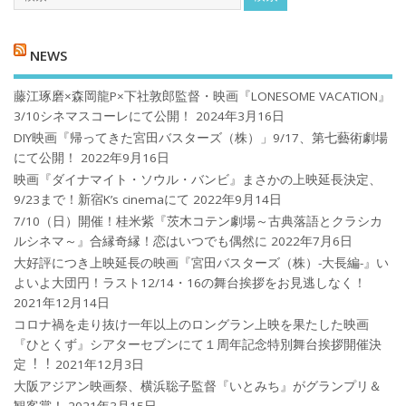
NEWS
藤江琢磨×森岡龍P×下社敦郎監督・映画『LONESOME VACATION』
3/10シネマスコーレにて公開！
2024年3月16日
DIY映画『帰ってきた宮田バスターズ（株）」9/17、第七藝術劇場
にて公開！
2022年9月16日
映画『ダイナマイト・ソウル・バンビ』まさかの上映延長決定、
9/23まで！新宿K’s cinemaにて
2022年9月14日
7/10（日）開催！桂米紫『茨木コテン劇場～古典落語とクラシカ
ルシネマ～』合縁奇縁！恋はいつでも偶然に
2022年7月6日
大好評につき上映延長の映画『宮田バスターズ（株）-大長編-』い
よいよ大団円！ラスト12/14・16の舞台挨拶をお見逃しなく！
2021年12月14日
コロナ禍を⾛り抜け⼀年以上のロングラン上映を果たした映画
『ひとくず』シアターセブンにて１周年記念特別舞台挨拶開催決
定︕︕
2021年12月3日
大阪アジアン映画祭、横浜聡子監督『いとみち』がグランプリ＆