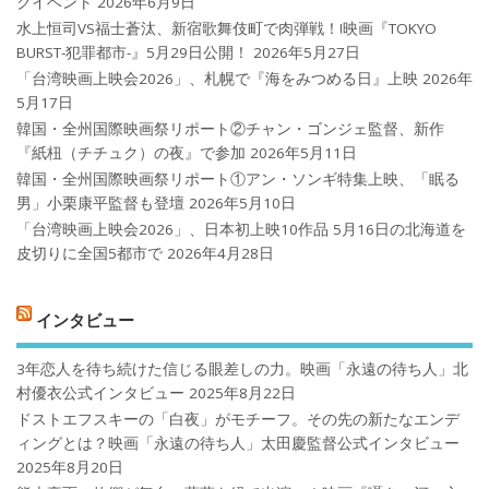
クイベント
2026年6月9日
水上恒司VS福士蒼汰、新宿歌舞伎町で肉弾戦！!映画『TOKYO
BURST-犯罪都市-』5月29日公開！
2026年5月27日
「台湾映画上映会2026」、札幌で『海をみつめる日』上映
2026年
5月17日
韓国・全州国際映画祭リポート②チャン・ゴンジェ監督、新作
『紙杻（チチュク）の夜』で参加
2026年5月11日
韓国・全州国際映画祭リポート①アン・ソンギ特集上映、「眠る
男」小栗康平監督も登壇
2026年5月10日
「台湾映画上映会2026」、日本初上映10作品 5月16日の北海道を
皮切りに全国5都市で
2026年4月28日
インタビュー
3年恋人を待ち続けた信じる眼差しの力。映画「永遠の待ち人」北
村優衣公式インタビュー
2025年8月22日
ドストエフスキーの「白夜」がモチーフ。その先の新たなエンデ
ィングとは？映画「永遠の待ち人」太田慶監督公式インタビュー
2025年8月20日