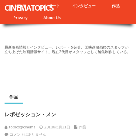
CINEMATOPICS
NEWS
レポート
インタビュー
作品
Privacy
About Us
最新映画情報とインタビュー、レポートを紹介。某映画映画祭のスタッフが
立ち上げた映画情報サイト。現在2代目がスタッフとして編集制作している。
作品
レポゼッション・メン
topics@cinema
2010年5月31日
作品
コメントはありません