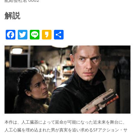
配給会社名 0002
解説
F
T
Li
K
共
ac
w
n
a
有
e
itt
e
k
b
er
a
o
o
o
k
本作は、人工臓器によって延命が可能になった近未来を舞台に、
人工心臓を埋め込まれた男が真実を追い求めるSFアクション・サ