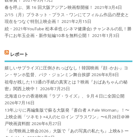
観客賞！
2021年3月15日
春を呼ぶ、第 16 回大阪アジアン映画祭開催！
2021年3月4日
2/15（月）プラネット・プラス・ワンにてフィルム作品の歴史と
現在をつなぐ特別上映企画！
2021年2月15日
続・2021年YouTube 松本卓也 (シネマ健康会) チャンネルの乱！勝
手にお年玉企画・新作短編10本を無料公開！
2021年1月3日
レポート
嬉しいサプライズに圧倒されっぱなし！韓国映画『顔 -かお-』ヨ
ン・サンホ監督、パク・ジョンミン舞台挨拶
2026年8月8日
祖母が残した113通の手紙の真実とは？映画『おばあちゃんの秘
密』関西上映中！
2026年7月25日
北海道ロケの香港映画『ラブ・ライズ』、９月４日に全国公開
2026年7月16日
13年ぶりに再編集版で蘇る大阪発『蒼白者 A Pale Woman』！〜
上映企画「ツネモト×4人のヒロイン プラスワン」〜6月28日＠神
戸映画資料館
2026年6月27日
「台湾映画上映会2026」大阪で『あの写真の私たち』上映&トー