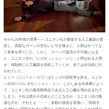
今から20年後の世界——ユニオン社が製造する人工臓器が普
及し、高額なローンの支払いと引き換えに、人類はかつてな
く長寿を得ていた。しかし、ローンの返済が不可能になる
と、ユニオン社の「レポゼッション・メン」と呼ばれる人間
が、強制的に人工臓器を回収していくが、全ては合法的に行
われていた。
レミー（ジュード・ロウ）はトップの回収率を誇る、ユニオ
ン社NO.1のレポゼッション・メン。しかしある出来事によっ
て、ユニオン社の最高額商品である人工心臓を埋め込まれて
しまう。それは誰かが仕組んだことなのか、ユニオン社の陰
謀なのか、それとも・・・。多額の借金を背負い、”回収す
る”側から”回収される”人間として追われる中、レミーは謎の