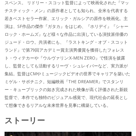
スペンス。 リドリー・スコット監督によって映画化された『マッ
チスティック・メン』の原作者としても知られ、全米を代表する
若きベストセラー作家、エリック・ガルシアの原作を映画化。主
演は、SF作品の傑作『ガタカ』をはじめ、『ホリデイ』『シャー
ロック・ホームズ』など様々な作品に出演している演技派俳優の
ジュード・ロウ。共演者にも、『ラストキング・オブ・スコット
ランド』で第79回アカデミー賞主演男優賞を獲得したフォレス
ト・ウィテカーや『ウルヴァリン:X-MEN ZERO』で怪演を披露
し、監督としても活動するリーヴ・シュレイバーなど、実力派が
集結。監督はCMやミュージックビデオの世界でキャリアを築いた
ミゲル・サポチニク。短編映画『THE DREAMER』でスタンリ
ー・キューブリックの如き完成された映像が高く評価された新鋭
監督で、本作でも独特のビジュアル感覚で、現代社会の延長とし
て想像できるリアルな未来世界を見事に構築している。
ストーリー