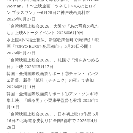
Woman』！〜上映企画「ツネモト×4人のヒロイ
ン プラスワン」〜6月28日＠神戸映画資料館
2026年6月27日
「台湾映画上映会2026」大阪で『あの写真の私た
ち』上映&トークイベント
2026年6月9日
水上恒司VS福士蒼汰、新宿歌舞伎町で肉弾戦！!映
画『TOKYO BURST-犯罪都市-』5月29日公開！
2026年5月27日
「台湾映画上映会2026」、札幌で『海をみつめる
日』上映
2026年5月17日
韓国・全州国際映画祭リポート②チャン・ゴンジ
ェ監督、新作『紙杻（チチュク）の夜』で参加
2026年5月11日
韓国・全州国際映画祭リポート①アン・ソンギ特
集上映、「眠る男」小栗康平監督も登壇
2026年5
月10日
「台湾映画上映会2026」、日本初上映10作品 5月
16日の北海道を皮切りに全国5都市で
2026年4月
28日