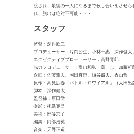
渡され、最後の一人になるまで殺し合いをさせら
れ、脱出は絶対不可能・・・！
スタッフ
監督：深作欣二
プロデューサー：片岡公生、小林千惠、深作健太
エグゼクティブプロデューサー：高野育郎
協力プロデューサー：富山和弘、麓一志、加藤哲
企画：佐藤雅夫、岡田真澄、鎌谷照夫、香山哲
原作：高見広春『バトル・ロワイアル』（太田出
脚本：深作健太
監督補：原田徹
撮影：柳島克己
美術：部谷京子
編集：阿部浩英
音楽：天野正道