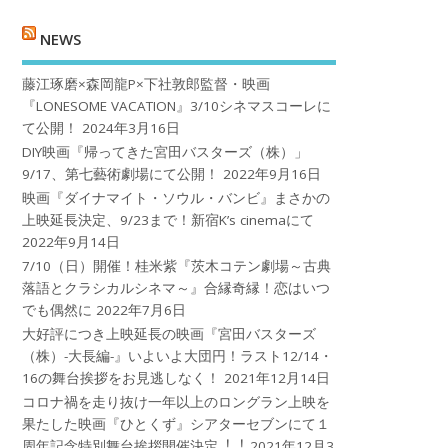
NEWS
藤江琢磨×森岡龍P×下社敦郎監督・映画
『LONESOME VACATION』3/10シネマスコーレに
て公開！
2024年3月16日
DIY映画『帰ってきた宮田バスターズ（株）」
9/17、第七藝術劇場にて公開！
2022年9月16日
映画『ダイナマイト・ソウル・バンビ』まさかの
上映延長決定、9/23まで！新宿K’s cinemaにて
2022年9月14日
7/10（日）開催！桂米紫『茨木コテン劇場～古典
落語とクラシカルシネマ～』合縁奇縁！恋はいつ
でも偶然に
2022年7月6日
大好評につき上映延長の映画『宮田バスターズ
（株）-大長編-』いよいよ大団円！ラスト12/14・
16の舞台挨拶をお見逃しなく！
2021年12月14日
コロナ禍を⾛り抜け⼀年以上のロングラン上映を
果たした映画『ひとくず』シアターセブンにて１
周年記念特別舞台挨拶開催決定︕︕
2021年12月3