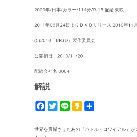
2000年/日本/カラー/114分/R-15 配給:東映
2011年06月24日よりＤＶＤリリース 2010年
(C)2010「BR3D」製作委員会
公開初日 2010/11/20
配給会社名 0004
解説
F
T
Li
K
共
ac
w
n
a
有
e
itt
e
k
世界を震撼させたあの『バトル・ロワイアル』が
b
er
a
る！！