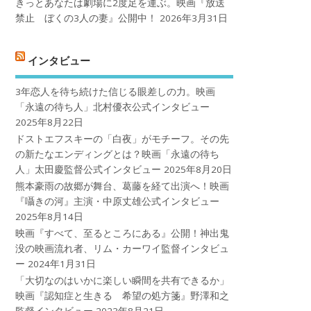
きっとあなたは劇場に2度足を運ぶ。映画『放送
禁止 ぼくの3人の妻』公開中！
2026年3月31日
インタビュー
3年恋人を待ち続けた信じる眼差しの力。映画
「永遠の待ち人」北村優衣公式インタビュー
2025年8月22日
ドストエフスキーの「白夜」がモチーフ。その先
の新たなエンディングとは？映画「永遠の待ち
人」太田慶監督公式インタビュー
2025年8月20日
熊本豪雨の故郷が舞台、葛藤を経て出演へ！映画
『囁きの河』主演・中原丈雄公式インタビュー
2025年8月14日
映画『すべて、至るところにある』公開！神出鬼
没の映画流れ者、リム・カーワイ監督インタビュ
ー
2024年1月31日
「大切なのはいかに楽しい瞬間を共有できるか」
映画『認知症と生きる 希望の処方箋』野澤和之