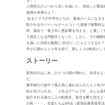
o
o
人間同士のぶつかり合いを描いた、切迫した緊張
o
場感を体感せよ！
“あるクラスの中学生たちが、最後の一人になる
k
制されるサバイバルゲーム”という過激で衝撃的
時、国会で「青少年に悪影響を与える」と激しく批
５指定となる問題作となった。しかし、その極限
を描いた内容が観客に”自分だったらどうするか
作が公開から１０年を経て、新しく３D映画とし
ストーリー
新世紀のはじめ、ひとつの国が壊れた。自信をな
た。
修学旅行の途中で無人島に連れ去られた４２名の
始を告げられる。「人生はゲームです。みんな必
紹介される謎の二人の転校生。疑念を断ち切るよ
の死・・・。生徒たちはBR法（新世紀教育改革