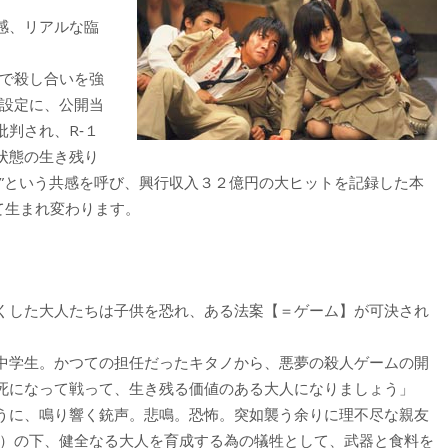
感、リアルな臨
まで殺し合いを強
な設定に、公開当
判され、R‐１
状態の生き残り
？”という共感を呼び、興行収入３２億円の大ヒットを記録した本
て生まれ変わります。
くした大人たちは子供を恐れ、ある法案【＝ゲーム】が可決され
中学生。かつての担任だったキタノから、悪夢の殺人ゲームの開
死になって戦って、生き残る価値のある大人になりましょう」
うに、鳴り響く銃声。悲鳴。恐怖。突如襲う余りに理不尽な親友
法）の下、健全なる大人を育成する為の犠牲として、武器と食料を