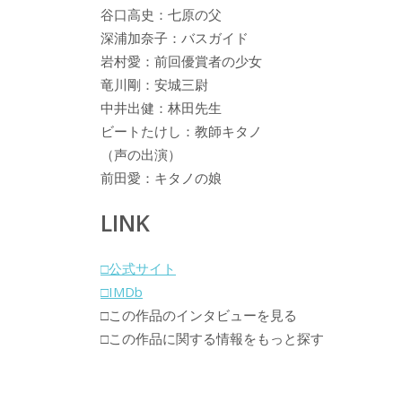
谷口高史：七原の父
深浦加奈子：バスガイド
岩村愛：前回優賞者の少女
竜川剛：安城三尉
中井出健：林田先生
ビートたけし：教師キタノ
（声の出演）
前田愛：キタノの娘
LINK
□公式サイト
□IMDb
□この作品のインタビューを見る
□この作品に関する情報をもっと探す