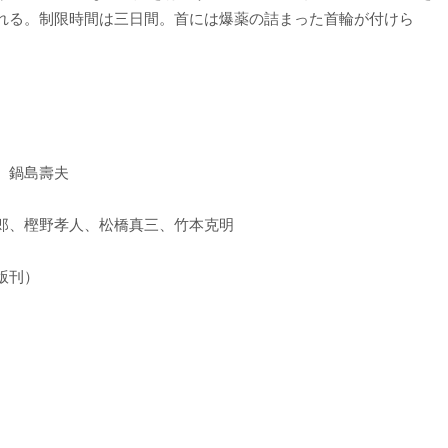
れる。制限時間は三日間。首には爆薬の詰まった首輪が付けら
、鍋島壽夫
郎、樫野孝人、松橋真三、竹本克明
版刊）