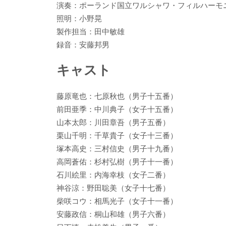
演奏：ポーランド国立ワルシャワ・フィルハーモ
照明：小野晃
製作担当：田中敏雄
録音：安藤邦男
キャスト
藤原竜也：七原秋也（男子十五番）
前田亜季：中川典子（女子十五番）
山本太郎：川田章吾（男子五番）
栗山千明：千草貴子（女子十三番）
塚本高史：三村信史（男子十九番）
高岡蒼佑：杉村弘樹（男子十一番）
石川絵里：内海幸枝（女子二番）
神谷涼：野田聡美（女子十七番）
柴咲コウ：相馬光子（女子十一番）
安藤政信：桐山和雄（男子六番）