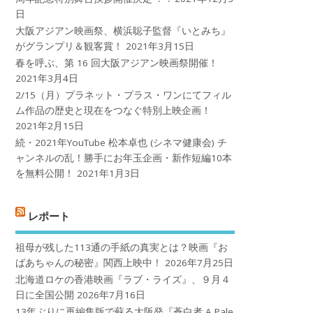
日
大阪アジアン映画祭、横浜聡子監督『いとみち』
がグランプリ＆観客賞！
2021年3月15日
春を呼ぶ、第 16 回大阪アジアン映画祭開催！
2021年3月4日
2/15（月）プラネット・プラス・ワンにてフィル
ム作品の歴史と現在をつなぐ特別上映企画！
2021年2月15日
続・2021年YouTube 松本卓也 (シネマ健康会) チ
ャンネルの乱！勝手にお年玉企画・新作短編10本
を無料公開！
2021年1月3日
レポート
祖母が残した113通の手紙の真実とは？映画『お
ばあちゃんの秘密』関西上映中！
2026年7月25日
北海道ロケの香港映画『ラブ・ライズ』、９月４
日に全国公開
2026年7月16日
13年ぶりに再編集版で蘇る大阪発『蒼白者 A Pale