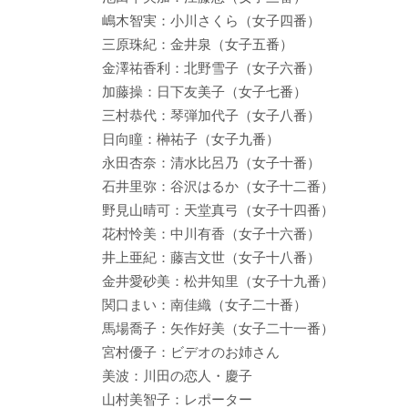
嶋木智実：小川さくら（女子四番）
三原珠紀：金井泉（女子五番）
金澤祐香利：北野雪子（女子六番）
加藤操：日下友美子（女子七番）
三村恭代：琴弾加代子（女子八番）
日向瞳：榊祐子（女子九番）
永田杏奈：清水比呂乃（女子十番）
石井里弥：谷沢はるか（女子十二番）
野見山晴可：天堂真弓（女子十四番）
花村怜美：中川有香（女子十六番）
井上亜紀：藤吉文世（女子十八番）
金井愛砂美：松井知里（女子十九番）
関口まい：南佳織（女子二十番）
馬場喬子：矢作好美（女子二十一番）
宮村優子：ビデオのお姉さん
美波：川田の恋人・慶子
山村美智子：レポーター