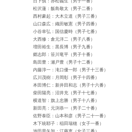
日下慎：赤松義生（男子一番）
松沢蓮：飯島敬太（男子二番）
西村豪起：大木立道（男子三番）
山口森広：織田敏憲（男子四番）
小谷幸弘：国信慶時（男子七番）
大西修：倉元洋二（男子八番）
増田裕生：黒長博（男子九番）
郷志郎：笹川竜平（男子十番）
島田豊：瀬戸豊（男子十二番）
内藤淳一：滝口優一郎（男子十三番）
広川茂樹：月岡彰（男子十四番）
本田博仁：新井田和志（男子十六番）
柴田陽亮：沼井充（男子十七番）
横道智：旗上忠勝（男子十八番）
新田亮：元渕恭一（男子二十番）
佐野泰臣：山本和彦（男子二十一番）
木下統耶子：稲田瑞穂（女子一番）
池田早矢加：江藤恵（女子三番）