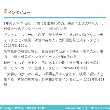
インタビュー
3年恋人を待ち続けた信じる眼差しの力。映画「永遠の待ち人」北
村優衣公式インタビュー
2025年8月22日
ドストエフスキーの「白夜」がモチーフ。その先の新たなエンデ
ィングとは？映画「永遠の待ち人」太田慶監督公式インタビュー
2025年8月20日
熊本豪雨の故郷が舞台、葛藤を経て出演へ！映画『囁きの河』主
演・中原丈雄公式インタビュー
2025年8月14日
映画『すべて、至るところにある』公開！神出鬼没の映画流れ
者、リム・カーワイ監督インタビュー
2024年1月31日
「大切なのはいかに楽しい瞬間を共有できるか」映画『認知症と
生きる 希望の処方箋』野澤和之監督インタビュー
2023年8月21
日
Copyright ©2026. CINEMATOPICS
Mesocolumn テーマ by Dezzain