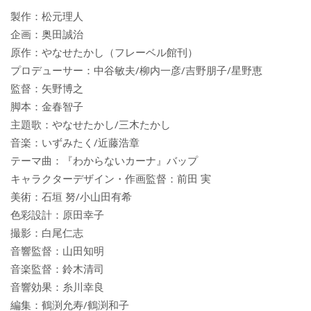
製作：松元理人
企画：奥田誠治
原作：やなせたかし（フレーベル館刊）
プロデューサー：中谷敏夫/柳内一彦/吉野朋子/星野恵
監督：矢野博之
脚本：金春智子
主題歌：やなせたかし/三木たかし
音楽：いずみたく/近藤浩章
テーマ曲：『わからないカーナ』バップ
キャラクターデザイン・作画監督：前田 実
美術：石垣 努/小山田有希
色彩設計：原田幸子
撮影：白尾仁志
音響監督：山田知明
音楽監督：鈴木清司
音響効果：糸川幸良
編集：鶴渕允寿/鶴渕和子