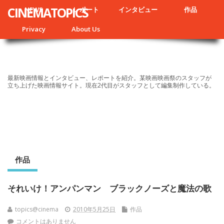
CINEMATOPICS
NEWS
レポート
インタビュー
作品
Privacy
About Us
最新映画情報とインタビュー、レポートを紹介。某映画映画祭のスタッフが
立ち上げた映画情報サイト。現在2代目がスタッフとして編集制作している。
作品
それいけ！アンパンマン ブラックノーズと魔法の歌
topics@cinema
2010年5月25日
作品
コメントはありません