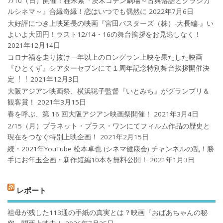
7/10（日）開催！桂米紫『茨木コテン劇場～古典落語とクラシカ
ルシネマ～』合縁奇縁！恋はいつでも偶然に
2022年7月6日
大好評につき上映延長の映画『宮田バスターズ（株）-大長編-』い
よいよ大団円！ラスト12/14・16の舞台挨拶をお見逃しなく！
2021年12月14日
コロナ禍を⾛り抜け⼀年以上のロングラン上映を果たした映画
『ひとくず』シアターセブンにて１周年記念特別舞台挨拶開催決
定︕︕
2021年12月3日
大阪アジアン映画祭、横浜聡子監督『いとみち』がグランプリ＆
観客賞！
2021年3月15日
春を呼ぶ、第 16 回大阪アジアン映画祭開催！
2021年3月4日
2/15（月）プラネット・プラス・ワンにてフィルム作品の歴史と
現在をつなぐ特別上映企画！
2021年2月15日
続・2021年YouTube 松本卓也 (シネマ健康会) チャンネルの乱！勝
手にお年玉企画・新作短編10本を無料公開！
2021年1月3日
レポート
祖母が残した113通の手紙の真実とは？映画『おばあちゃんの秘