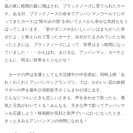
嵐の夜に暗闇の森に飛ばされ、ブラックノーズに育てられたカー
ナ。ある日、ブラックノーズの命令でアンパンマンワールドにや
ってきたカーナは“暗やみの笛”を吹いて人々から幸せな気持ちをう
ばってしまいます。「歌やダンスやおいしいパンはまちがった幸
せだよ」と教えられて育ったカーナ。自分がだまされていたと知
ったときには、ブラックノーズによって、世界はまっ暗闇になっ
ていました・・・がんばれ、まけるな、アンパンマン。カーナと
ともに、明るい世界をとりもどせ！
カーナの声は女優としても大活躍中の中谷美紀。同時上映「走
れ！わくわくアンパンマングランプリ」では、かわいい花の妖精
マギーの声を最年少演歌歌手さくらまやが演じます。
どんなにつらいときも悲しいときも、声を合わせて歌ったら、勇
気と元気がわいてくる！みんなも、大きな声で歌ってアンパンマ
ンを応援しよう！映画館が笑顔と歌声でいっぱいになったとき、
きっときみもアンパンマンの仲間になれる！