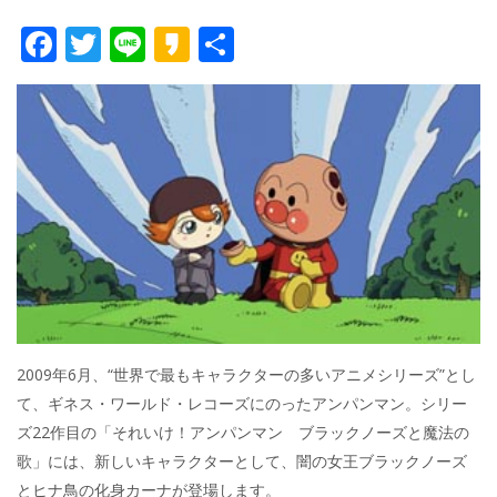
F
T
Li
K
共
ac
w
n
a
有
e
itt
e
k
b
er
a
o
o
o
k
2009年6月、“世界で最もキャラクターの多いアニメシリーズ”とし
て、ギネス・ワールド・レコーズにのったアンパンマン。シリー
ズ22作目の「それいけ！アンパンマン ブラックノーズと魔法の
歌」には、新しいキャラクターとして、闇の女王ブラックノーズ
とヒナ鳥の化身カーナが登場します。