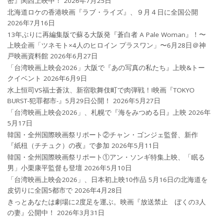
密』関西上映中！
2026年7月25日
北海道ロケの香港映画『ラブ・ライズ』、９月４日に全国公開
2026年7月16日
13年ぶりに再編集版で蘇る大阪発『蒼白者 A Pale Woman』！〜
上映企画「ツネモト×4人のヒロイン プラスワン」〜6月28日＠神
戸映画資料館
2026年6月27日
「台湾映画上映会2026」大阪で『あの写真の私たち』上映&トー
クイベント
2026年6月9日
水上恒司VS福士蒼汰、新宿歌舞伎町で肉弾戦！!映画『TOKYO
BURST-犯罪都市-』5月29日公開！
2026年5月27日
「台湾映画上映会2026」、札幌で『海をみつめる日』上映
2026年
5月17日
韓国・全州国際映画祭リポート②チャン・ゴンジェ監督、新作
『紙杻（チチュク）の夜』で参加
2026年5月11日
韓国・全州国際映画祭リポート①アン・ソンギ特集上映、「眠る
男」小栗康平監督も登壇
2026年5月10日
「台湾映画上映会2026」、日本初上映10作品 5月16日の北海道を
皮切りに全国5都市で
2026年4月28日
きっとあなたは劇場に2度足を運ぶ。映画『放送禁止 ぼくの3人
の妻』公開中！
2026年3月31日