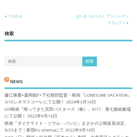
«
うまれる
はしれ！わくわく アンパンマン
グランプリ
»
検索
NEWS
藤江琢磨×森岡龍P×下社敦郎監督・映画『LONESOME VACATION』
3/10シネマスコーレにて公開！
2024年3月16日
DIY映画『帰ってきた宮田バスターズ（株）」9/17、第七藝術劇場
にて公開！
2022年9月16日
映画『ダイナマイト・ソウル・バンビ』まさかの上映延長決定、
9/23まで！新宿K’s cinemaにて
2022年9月14日