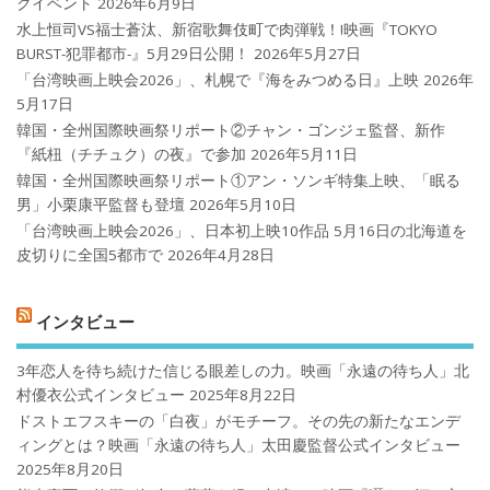
クイベント
2026年6月9日
水上恒司VS福士蒼汰、新宿歌舞伎町で肉弾戦！!映画『TOKYO
BURST-犯罪都市-』5月29日公開！
2026年5月27日
「台湾映画上映会2026」、札幌で『海をみつめる日』上映
2026年
5月17日
韓国・全州国際映画祭リポート②チャン・ゴンジェ監督、新作
『紙杻（チチュク）の夜』で参加
2026年5月11日
韓国・全州国際映画祭リポート①アン・ソンギ特集上映、「眠る
男」小栗康平監督も登壇
2026年5月10日
「台湾映画上映会2026」、日本初上映10作品 5月16日の北海道を
皮切りに全国5都市で
2026年4月28日
インタビュー
3年恋人を待ち続けた信じる眼差しの力。映画「永遠の待ち人」北
村優衣公式インタビュー
2025年8月22日
ドストエフスキーの「白夜」がモチーフ。その先の新たなエンデ
ィングとは？映画「永遠の待ち人」太田慶監督公式インタビュー
2025年8月20日