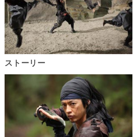
o
k
ストーリー