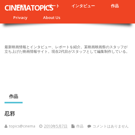
CINEMATOPICS
NEWS
レポート
インタビュー
作品
Privacy
About Us
最新映画情報とインタビュー、レポートを紹介。某映画映画祭のスタッフが
立ち上げた映画情報サイト。現在2代目がスタッフとして編集制作している。
作品
忍邪
topics@cinema
2010年5月7日
作品
コメントはありません