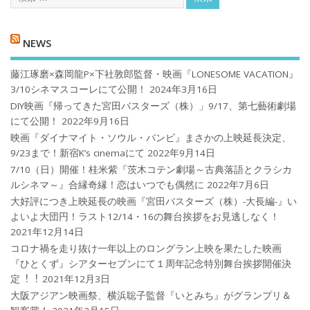
NEWS
藤江琢磨×森岡龍P×下社敦郎監督・映画『LONESOME VACATION』
3/10シネマスコーレにて公開！
2024年3月16日
DIY映画『帰ってきた宮田バスターズ（株）」9/17、第七藝術劇場
にて公開！
2022年9月16日
映画『ダイナマイト・ソウル・バンビ』まさかの上映延長決定、
9/23まで！新宿K’s cinemaにて
2022年9月14日
7/10（日）開催！桂米紫『茨木コテン劇場～古典落語とクラシカ
ルシネマ～』合縁奇縁！恋はいつでも偶然に
2022年7月6日
大好評につき上映延長の映画『宮田バスターズ（株）-大長編-』い
よいよ大団円！ラスト12/14・16の舞台挨拶をお見逃しなく！
2021年12月14日
コロナ禍を⾛り抜け⼀年以上のロングラン上映を果たした映画
『ひとくず』シアターセブンにて１周年記念特別舞台挨拶開催決
定︕︕
2021年12月3日
大阪アジアン映画祭、横浜聡子監督『いとみち』がグランプリ＆