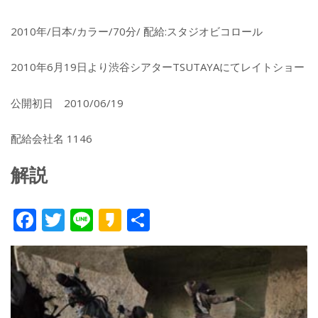
2010年/日本/カラー/70分/ 配給:スタジオビコロール
2010年6月19日より渋谷シアターTSUTAYAにてレイトショー
公開初日 2010/06/19
配給会社名 1146
解説
F
T
Li
K
共
ac
w
n
a
有
e
itt
e
k
b
er
a
o
o