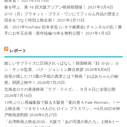
観客賞！
2021年3月15日
春を呼ぶ、第 16 回大阪アジアン映画祭開催！
2021年3月4日
2/15（月）プラネット・プラス・ワンにてフィルム作品の歴史と
現在をつなぐ特別上映企画！
2021年2月15日
続・2021年YouTube 松本卓也 (シネマ健康会) チャンネルの乱！勝
手にお年玉企画・新作短編10本を無料公開！
2021年1月3日
レポート
嬉しいサプライズに圧倒されっぱなし！韓国映画『顔 -かお-』ヨ
ン・サンホ監督、パク・ジョンミン舞台挨拶
2026年8月8日
祖母が残した113通の手紙の真実とは？映画『おばあちゃんの秘
密』関西上映中！
2026年7月25日
北海道ロケの香港映画『ラブ・ライズ』、９月４日に全国公開
2026年7月16日
13年ぶりに再編集版で蘇る大阪発『蒼白者 A Pale Woman』！〜
上映企画「ツネモト×4人のヒロイン プラスワン」〜6月28日＠神
戸映画資料館
2026年6月27日
「台湾映画上映会2026」大阪で『あの写真の私たち』上映&トー