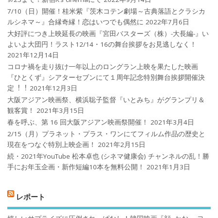
7/10（日）開催！桂米紫『茨木コテン劇場～古典落語とクラシカ
ルシネマ～』合縁奇縁！恋はいつでも偶然に
2022年7月6日
大好評につき上映延長の映画『宮田バスターズ（株）-大長編-』い
よいよ大団円！ラスト12/14・16の舞台挨拶をお見逃しなく！
2021年12月14日
コロナ禍を⾛り抜け⼀年以上のロングラン上映を果たした映画
『ひとくず』シアターセブンにて１周年記念特別舞台挨拶開催決
定︕︕
2021年12月3日
大阪アジアン映画祭、横浜聡子監督『いとみち』がグランプリ＆
観客賞！
2021年3月15日
春を呼ぶ、第 16 回大阪アジアン映画祭開催！
2021年3月4日
2/15（月）プラネット・プラス・ワンにてフィルム作品の歴史と
現在をつなぐ特別上映企画！
2021年2月15日
続・2021年YouTube 松本卓也 (シネマ健康会) チャンネルの乱！勝
手にお年玉企画・新作短編10本を無料公開！
2021年1月3日
レポート