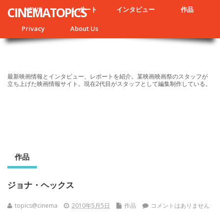
CINEMATOPICS
NEWS
レポート
インタビュー
作品
Privacy
About Us
最新映画情報とインタビュー、レポートを紹介。某映画映画祭のスタッフが
立ち上げた映画情報サイト。現在2代目がスタッフとして編集制作している。
作品
ジョナ・ヘックス
topics@cinema
2010年5月5日
作品
コメントはありません