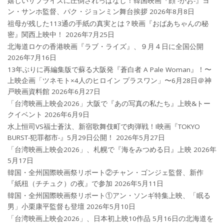
嬉しいサプライズに圧倒されっぱなし！韓国映画『顔 -かお-』ヨ
ン・サンホ監督、パク・ジョンミン舞台挨拶
2026年8月8日
祖母が残した113通の手紙の真実とは？映画『おばあちゃんの秘
密』関西上映中！
2026年7月25日
北海道ロケの香港映画『ラブ・ライズ』、９月４日に全国公開
2026年7月16日
13年ぶりに再編集版で蘇る大阪発『蒼白者 A Pale Woman』！〜
上映企画「ツネモト×4人のヒロイン プラスワン」〜6月28日＠神
戸映画資料館
2026年6月27日
「台湾映画上映会2026」大阪で『あの写真の私たち』上映&トー
クイベント
2026年6月9日
水上恒司VS福士蒼汰、新宿歌舞伎町で肉弾戦！!映画『TOKYO
BURST-犯罪都市-』5月29日公開！
2026年5月27日
「台湾映画上映会2026」、札幌で『海をみつめる日』上映
2026年
5月17日
韓国・全州国際映画祭リポート②チャン・ゴンジェ監督、新作
『紙杻（チチュク）の夜』で参加
2026年5月11日
韓国・全州国際映画祭リポート①アン・ソンギ特集上映、「眠る
男」小栗康平監督も登壇
2026年5月10日
「台湾映画上映会2026」、日本初上映10作品 5月16日の北海道を