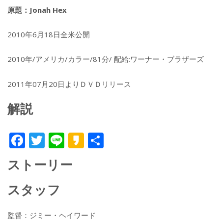
原題：Jonah Hex
2010年6月18日全米公開
2010年/アメリカ/カラー/81分/ 配給:ワーナー・ブラザーズ
2011年07月20日よりＤＶＤリリース
解説
F
T
Li
K
共
ac
w
n
a
有
ストーリー
e
itt
e
k
b
er
a
スタッフ
o
o
o
監督：ジミー・ヘイワード