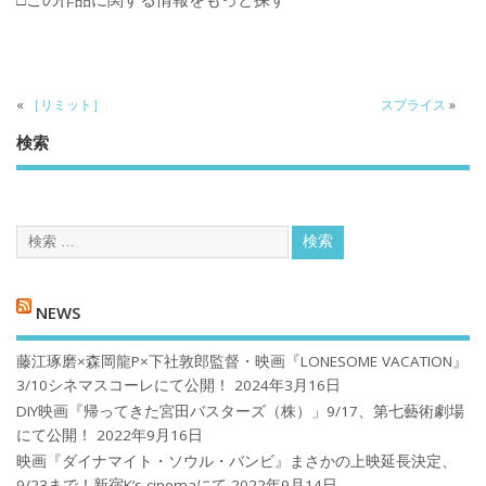
«
［リミット］
スプライス
»
検索
NEWS
藤江琢磨×森岡龍P×下社敦郎監督・映画『LONESOME VACATION』
3/10シネマスコーレにて公開！
2024年3月16日
DIY映画『帰ってきた宮田バスターズ（株）」9/17、第七藝術劇場
にて公開！
2022年9月16日
映画『ダイナマイト・ソウル・バンビ』まさかの上映延長決定、
9/23まで！新宿K’s cinemaにて
2022年9月14日