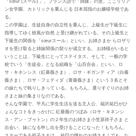
「sœur (スール) 」。フランス語で「姉妹」の意。ここリリア
ン女学園、カトリックを重んじる 日本屈指のお嬢様学校であ
る。
この学園は、生徒自身の自立性を重んじ、上級生が下級生に
指導してゆく校風が自然 と受け継がれている。その上級生と
下級生の関係を「sœurスール」といい、お姉さまか らロザリ
オを受け取ると姉妹関係の契りが成立する。 お姉様がいると
いうことは、下級生にとってステイタス。そして、一般の学
校でいう「生徒会」となる組織を「山百合会」といい、ロ
サ・キネンシス（紅薔薇さま）、ロサ・ギガンテ ィア（白薔
薇さま）、ロサ・フェティダ（黄薔薇さま）という３名とそ
の妹たちで執りしきって いる。もちろん、選りすぐりのお姉
さまと妹の集まりなのである。
そんな学園で、平凡に学生生活を送る主人公、福沢祐巳がひ
ょんなコトをきっかけに 紅薔薇のつぼみ（ロサ・キネンシ
ス・アン・ブゥトン）の２年生のお姉さま小笠原祥子さま と
出会い、妹になる申し出を受けることになった！もちろん、
スターである祥子さまは、 祐巳の憧れのお姉さま！でも、な