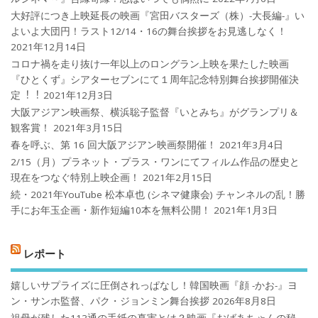
大好評につき上映延長の映画『宮田バスターズ（株）-大長編-』い
よいよ大団円！ラスト12/14・16の舞台挨拶をお見逃しなく！
2021年12月14日
コロナ禍を⾛り抜け⼀年以上のロングラン上映を果たした映画
『ひとくず』シアターセブンにて１周年記念特別舞台挨拶開催決
定︕︕
2021年12月3日
大阪アジアン映画祭、横浜聡子監督『いとみち』がグランプリ＆
観客賞！
2021年3月15日
春を呼ぶ、第 16 回大阪アジアン映画祭開催！
2021年3月4日
2/15（月）プラネット・プラス・ワンにてフィルム作品の歴史と
現在をつなぐ特別上映企画！
2021年2月15日
続・2021年YouTube 松本卓也 (シネマ健康会) チャンネルの乱！勝
手にお年玉企画・新作短編10本を無料公開！
2021年1月3日
レポート
嬉しいサプライズに圧倒されっぱなし！韓国映画『顔 -かお-』ヨ
ン・サンホ監督、パク・ジョンミン舞台挨拶
2026年8月8日