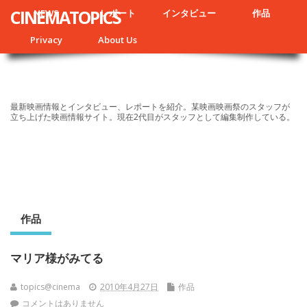
CINEMATOPICS
NEWS
レポート
インタビュー
作品
Privacy
About Us
最新映画情報とインタビュー、レポートを紹介。某映画映画祭のスタッフが
立ち上げた映画情報サイト。現在2代目がスタッフとして編集制作している。
作品
マリア様がみてる
topics@cinema
2010年4月27日
作品
コメントはありません