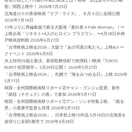
祖母が残した113通の手紙の真実とは？映画『おばあちゃんの秘
密』関西上映中！
2026年7月25日
北海道ロケの香港映画『ラブ・ライズ』、９月４日に全国公開
2026年7月16日
13年ぶりに再編集版で蘇る大阪発『蒼白者 A Pale Woman』！〜
上映企画「ツネモト×4人のヒロイン プラスワン」〜6月28日＠神
戸映画資料館
2026年6月27日
「台湾映画上映会2026」大阪で『あの写真の私たち』上映&トー
クイベント
2026年6月9日
水上恒司VS福士蒼汰、新宿歌舞伎町で肉弾戦！!映画『TOKYO
BURST-犯罪都市-』5月29日公開！
2026年5月27日
「台湾映画上映会2026」、札幌で『海をみつめる日』上映
2026年
5月17日
韓国・全州国際映画祭リポート②チャン・ゴンジェ監督、新作
『紙杻（チチュク）の夜』で参加
2026年5月11日
韓国・全州国際映画祭リポート①アン・ソンギ特集上映、「眠る
男」小栗康平監督も登壇
2026年5月10日
「台湾映画上映会2026」、日本初上映10作品 5月16日の北海道を
皮切りに全国5都市で
2026年4月28日