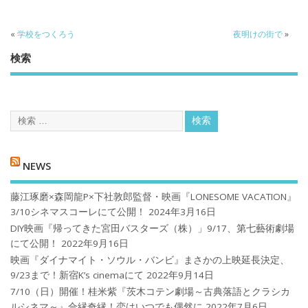
«
学校をつくろう
夜明けの街で
»
検索
NEWS
藤江琢磨×森岡龍P×下社敦郎監督・映画『LONESOME VACATION』
3/10シネマスコーレにて公開！
2024年3月16日
DIY映画『帰ってきた宮田バスターズ（株）」9/17、第七藝術劇場
にて公開！
2022年9月16日
映画『ダイナマイト・ソウル・バンビ』まさかの上映延長決定、
9/23まで！新宿K’s cinemaにて
2022年9月14日
7/10（日）開催！桂米紫『茨木コテン劇場～古典落語とクラシカ
ルシネマ～』合縁奇縁！恋はいつでも偶然に
2022年7月6日