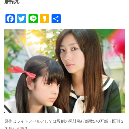
解説
F
T
Li
K
共
ac
w
n
a
有
e
itt
e
k
b
er
a
o
o
o
k
原作はライトノベルとしては異例の累計発行部数540万部（既刊３
７巻）を誇る。