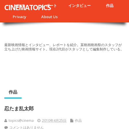
CINEMATOPICS
NEWS
レポート
インタビュー
作品
Privacy
About Us
最新映画情報とインタビュー、レポートを紹介。某映画映画祭のスタッフが
立ち上げた映画情報サイト。現在2代目がスタッフとして編集制作している。
作品
忍たま乱太郎
topics@cinema
2010年4月25日
作品
コメントはありません