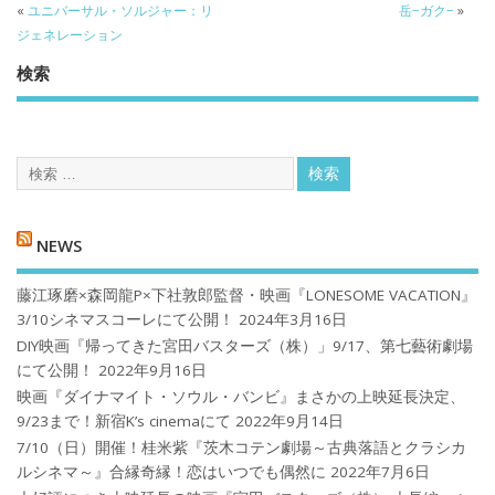
«
ユニバーサル・ソルジャー：リ
岳−ガク−
»
ジェネレーション
検索
NEWS
藤江琢磨×森岡龍P×下社敦郎監督・映画『LONESOME VACATION』
3/10シネマスコーレにて公開！
2024年3月16日
DIY映画『帰ってきた宮田バスターズ（株）」9/17、第七藝術劇場
にて公開！
2022年9月16日
映画『ダイナマイト・ソウル・バンビ』まさかの上映延長決定、
9/23まで！新宿K’s cinemaにて
2022年9月14日
7/10（日）開催！桂米紫『茨木コテン劇場～古典落語とクラシカ
ルシネマ～』合縁奇縁！恋はいつでも偶然に
2022年7月6日