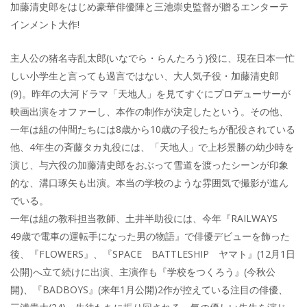
加藤清史郎をはじめ豪華俳優陣と三池崇史監督が贈るエンターテ
インメント大作!
主人公の猪名寺乱太郎(いなでら・らんたろう)役に、現在日本一忙
しい小学生と言っても過言ではない、大人気子役・加藤清史郎
(9)。昨年の大河ドラマ「天地人」を見てすぐにプロデューサーが
映画出演をオファーし、本作の制作が決定したという。その他、
一年は組の仲間たちには8歳から10歳の子役たちが配役されている
他、4年生の斉藤タカ丸役には、「天地人」で上杉景勝の幼少時を
演じ、与六役の加藤清史郎をおぶって雪道を渡ったシーンが印象
的な、溝口琢矢も出演。本当の学校のような雰囲気で撮影が進ん
でいる。
一年は組の教科担当教師、土井半助役には、今年『RAILWAYS
49歳で電車の運転手になった男の物語』で俳優デビューを飾った
後、『FLOWERS』、『SPACE BATTLESHIP ヤマト』(12月1日
公開)へ立て続けに出演、主演作も『学校をつくろう』(今秋公
開)、『BADBOYS』(来年1月公開)2作が控えている注目の俳優、