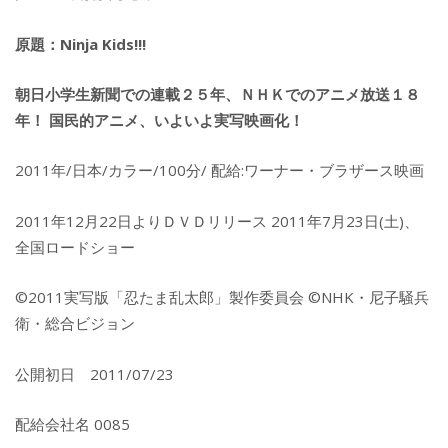
原題：Ninja Kids!!!
朝日小学生新聞での連載２５年、ＮＨＫでのアニメ放送１８
年！ 国民的アニメ、いよいよ実写映画化！
2011年/日本/カラー/100分/ 配給:ワーナー・ブラザース映画
2011年12月22日よりＤＶＤリリース 2011年7月23日(土)、
全国ロードショー
©2011実写版「忍たま乱太郎」製作委員会 ©NHK・尼子騒兵
衛・総合ビジョン
公開初日 2011/07/23
配給会社名 0085