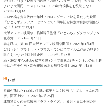
大好評につき上映延長の映画『宮田バスターズ（株）-大長編-』い
よいよ大団円！ラスト12/14・16の舞台挨拶をお見逃しなく！
2021年12月14日
コロナ禍を⾛り抜け⼀年以上のロングラン上映を果たした映画
『ひとくず』シアターセブンにて１周年記念特別舞台挨拶開催決
定︕︕
2021年12月3日
大阪アジアン映画祭、横浜聡子監督『いとみち』がグランプリ＆
観客賞！
2021年3月15日
春を呼ぶ、第 16 回大阪アジアン映画祭開催！
2021年3月4日
2/15（月）プラネット・プラス・ワンにてフィルム作品の歴史と
現在をつなぐ特別上映企画！
2021年2月15日
続・2021年YouTube 松本卓也 (シネマ健康会) チャンネルの乱！勝
手にお年玉企画・新作短編10本を無料公開！
2021年1月3日
レポート
祖母が残した113通の手紙の真実とは？映画『おばあちゃんの秘
密』関西上映中！
2026年7月25日
北海道ロケの香港映画『ラブ・ライズ』、９月４日に全国公開