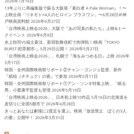
2026年7月16日
13年ぶりに再編集版で蘇る大阪発『蒼白者 A Pale Woman』！〜
上映企画「ツネモト×4人のヒロイン プラスワン」〜6月28日＠神
戸映画資料館
2026年6月27日
「台湾映画上映会2026」大阪で『あの写真の私たち』上映&トー
クイベント
2026年6月9日
水上恒司VS福士蒼汰、新宿歌舞伎町で肉弾戦！!映画『TOKYO
BURST-犯罪都市-』5月29日公開！
2026年5月27日
「台湾映画上映会2026」、札幌で『海をみつめる日』上映
2026年
5月17日
韓国・全州国際映画祭リポート②チャン・ゴンジェ監督、新作
『紙杻（チチュク）の夜』で参加
2026年5月11日
韓国・全州国際映画祭リポート①アン・ソンギ特集上映、「眠る
男」小栗康平監督も登壇
2026年5月10日
「台湾映画上映会2026」、日本初上映10作品 5月16日の北海道を
皮切りに全国5都市で
2026年4月28日
きっとあなたは劇場に2度足を運ぶ。映画『放送禁止 ぼくの3人
の妻』公開中！
2026年3月31日