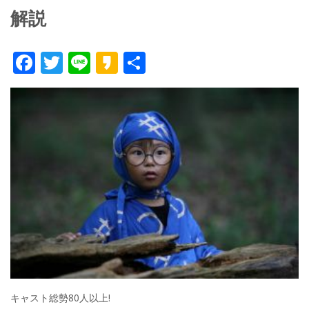
解説
F
T
Li
K
共
ac
w
n
a
有
e
itt
e
k
b
er
a
o
o
o
k
キャスト総勢80人以上!