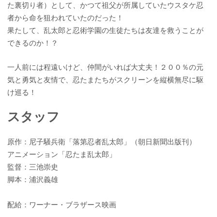
た裏切り者）として、かつて祖父が所属していたウスタケ忍
者から命を狙われていたのだった！
果たして、乱太郎と忍術学園の生徒たちは友達を救うことが
できるのか！？
一人前には程遠いけど、仲間がいれば大丈夫！２００％の元
気と勇気と友情で、忍たまたちがスクリーンを縦横無尽に駆
け巡る！
スタッフ
原作：尼子騒兵衛「落第忍者乱太郎」（朝日新聞出版刊）
アニメーション「忍たま乱太郎」
監督：三池崇史
脚本：浦沢義雄
配給：ワーナー・ブラザース映画