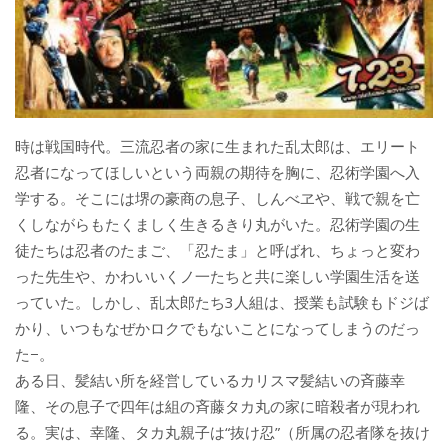
時は戦国時代。三流忍者の家に生まれた乱太郎は、エリート
忍者になってほしいという両親の期待を胸に、忍術学園へ入
学する。そこには堺の豪商の息子、しんべヱや、戦で親を亡
くしながらもたくましく生きるきり丸がいた。忍術学園の生
徒たちは忍者のたまご、「忍たま」と呼ばれ、ちょっと変わ
った先生や、かわいいくノ一たちと共に楽しい学園生活を送
っていた。しかし、乱太郎たち3人組は、授業も試験もドジば
かり、いつもなぜかロクでもないことになってしまうのだっ
た−。
ある日、髪結い所を経営しているカリスマ髪結いの斉藤幸
隆、その息子で四年は組の斉藤タカ丸の家に暗殺者が現われ
る。実は、幸隆、タカ丸親子は“抜け忍”（所属の忍者隊を抜け