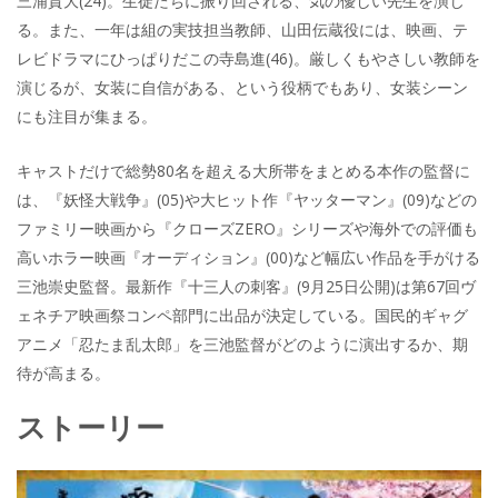
三浦貴大(24)。生徒たちに振り回される、気の優しい先生を演じ
る。また、一年は組の実技担当教師、山田伝蔵役には、映画、テ
レビドラマにひっぱりだこの寺島進(46)。厳しくもやさしい教師を
演じるが、女装に自信がある、という役柄でもあり、女装シーン
にも注目が集まる。
キャストだけで総勢80名を超える大所帯をまとめる本作の監督に
は、『妖怪大戦争』(05)や大ヒット作『ヤッターマン』(09)などの
ファミリー映画から『クローズZERO』シリーズや海外での評価も
高いホラー映画『オーディション』(00)など幅広い作品を手がける
三池崇史監督。最新作『十三人の刺客』(9月25日公開)は第67回ヴ
ェネチア映画祭コンペ部門に出品が決定している。国民的ギャグ
アニメ「忍たま乱太郎」を三池監督がどのように演出するか、期
待が高まる。
ストーリー