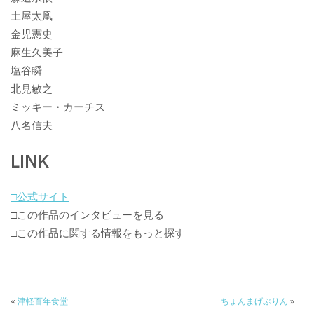
土屋太凰
金児憲史
麻生久美子
塩谷瞬
北見敏之
ミッキー・カーチス
八名信夫
LINK
□公式サイト
□この作品のインタビューを見る
□この作品に関する情報をもっと探す
«
津軽百年食堂
ちょんまげぷりん
»