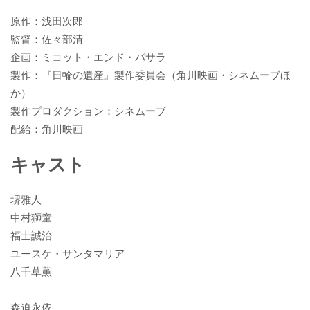
原作：浅田次郎
監督：佐々部清
企画：ミコット・エンド・バサラ
製作：『日輪の遺産』製作委員会（角川映画・シネムーブほ
か）
製作プロダクション：シネムーブ
配給：角川映画
キャスト
堺雅人
中村獅童
福士誠治
ユースケ・サンタマリア
八千草薫
森迫永依