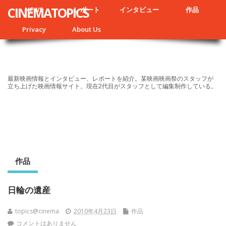
CINEMATOPICS
NEWS
レポート
インタビュー
作品
Privacy
About Us
最新映画情報とインタビュー、レポートを紹介。某映画映画祭のスタッフが
立ち上げた映画情報サイト。現在2代目がスタッフとして編集制作している。
作品
日輪の遺産
topics@cinema
2010年4月23日
作品
コメントはありません