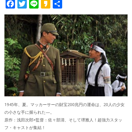
F
T
Li
K
共
ac
w
n
a
有
e
itt
e
k
b
er
a
o
o
o
k
1945年、夏。マッカーサーの財宝200兆円の運命は、20人の少女
の小さな手に握られた—。
原作：浅田次郎×監督：佐々部清、そして堺雅人！超強力スタッ
フ・キャストが集結！