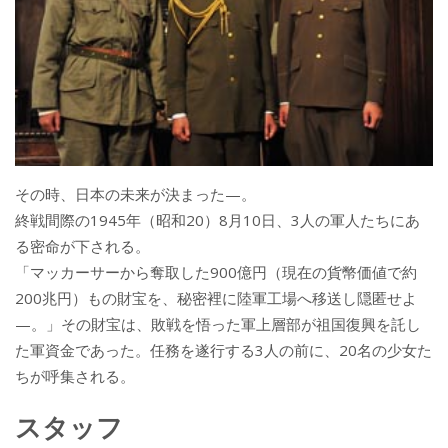
その時、日本の未来が決まった—。
終戦間際の1945年（昭和20）8月10日、3人の軍人たちにあ
る密命が下される。
「マッカーサーから奪取した900億円（現在の貨幣価値で約
200兆円）もの財宝を、秘密裡に陸軍工場へ移送し隠匿せよ
—。」その財宝は、敗戦を悟った軍上層部が祖国復興を託し
た軍資金であった。任務を遂行する3人の前に、20名の少女た
ちが呼集される。
スタッフ