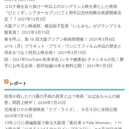
コロナ禍を⾛り抜け⼀年以上のロングラン上映を果たした映画
『ひとくず』シアターセブンにて１周年記念特別舞台挨拶開催決
定︕︕
2021年12月3日
大阪アジアン映画祭、横浜聡子監督『いとみち』がグランプリ＆
観客賞！
2021年3月15日
春を呼ぶ、第 16 回大阪アジアン映画祭開催！
2021年3月4日
2/15（月）プラネット・プラス・ワンにてフィルム作品の歴史と
現在をつなぐ特別上映企画！
2021年2月15日
続・2021年YouTube 松本卓也 (シネマ健康会) チャンネルの乱！勝
手にお年玉企画・新作短編10本を無料公開！
2021年1月3日
レポート
祖母が残した113通の手紙の真実とは？映画『おばあちゃんの秘
密』関西上映中！
2026年7月25日
北海道ロケの香港映画『ラブ・ライズ』、９月４日に全国公開
2026年7月16日
13年ぶりに再編集版で蘇る大阪発『蒼白者 A Pale Woman』！〜
上映企画「ツネモト×4人のヒロイン プラスワン」〜6月28日＠神