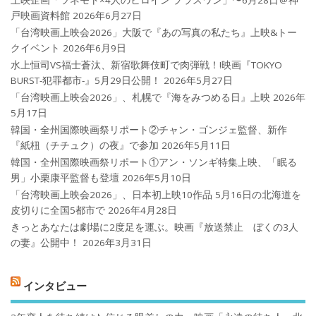
戸映画資料館
2026年6月27日
「台湾映画上映会2026」大阪で『あの写真の私たち』上映&トー
クイベント
2026年6月9日
水上恒司VS福士蒼汰、新宿歌舞伎町で肉弾戦！!映画『TOKYO
BURST-犯罪都市-』5月29日公開！
2026年5月27日
「台湾映画上映会2026」、札幌で『海をみつめる日』上映
2026年
5月17日
韓国・全州国際映画祭リポート②チャン・ゴンジェ監督、新作
『紙杻（チチュク）の夜』で参加
2026年5月11日
韓国・全州国際映画祭リポート①アン・ソンギ特集上映、「眠る
男」小栗康平監督も登壇
2026年5月10日
「台湾映画上映会2026」、日本初上映10作品 5月16日の北海道を
皮切りに全国5都市で
2026年4月28日
きっとあなたは劇場に2度足を運ぶ。映画『放送禁止 ぼくの3人
の妻』公開中！
2026年3月31日
インタビュー