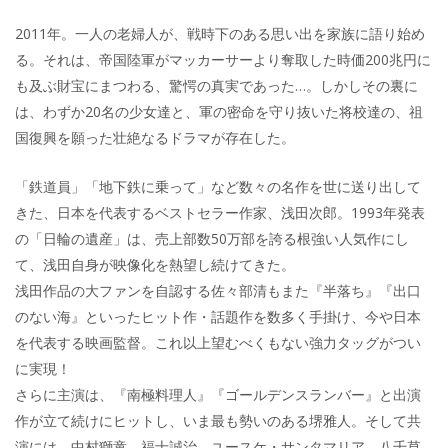
2011年。一人の老婦人が、戦時下のある思い出を家族に語り始め
る。それは、帝国陸軍がマッカーサーより奪取した時価200兆円に
も及ぶ財宝にまつわる、驚愕の真実であった…。しかしその裏に
は、わずか20名の少女達と、軍の密命を守り抜いた将校達の、祖
国復興を願った壮絶なるドラマが存在した。
「鉄道員」「地下鉄に乗って」など数々の名作を世に送り出して
きた、日本を代表するベストセラー作家、浅田次郎。1993年発表
の「日輪の遺産」は、売上部数50万部を誇る根強い人気作にし
て、浅田自身が映像化を熱望し続けてきた。
浅田作品の大ファンを自認する佐々部清もまた『半落ち』『出口
のない海』といったヒット作・話題作を数多く手掛け、今や日本
を代表する映画監督。これ以上望むべくもない強力タッグがつい
に実現！
さらに主演は、『南極料理人』『ゴールデンスランバー』と出演
作が立て続けにヒットし、いま最も勢いのある堺雅人。そして共
演には、中村獅童、福士誠治、ユースケ・サンタマリア、八千草