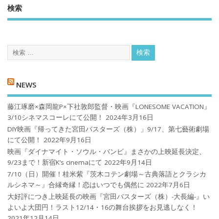
検索
NEWS
藤江琢磨×森岡龍P×下社敦郎監督・映画『LONESOME VACATION』
3/10シネマスコーレにて公開！
2024年3月16日
DIY映画『帰ってきた宮田バスターズ（株）」9/17、第七藝術劇場
にて公開！
2022年9月16日
映画『ダイナマイト・ソウル・バンビ』まさかの上映延長決定、
9/23まで！新宿K’s cinemaにて
2022年9月14日
7/10（日）開催！桂米紫『茨木コテン劇場～古典落語とクラシカ
ルシネマ～』合縁奇縁！恋はいつでも偶然に
2022年7月6日
大好評につき上映延長の映画『宮田バスターズ（株）-大長編-』い
よいよ大団円！ラスト12/14・16の舞台挨拶をお見逃しなく！
2021年12月14日