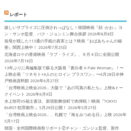
レポート
嬉しいサプライズに圧倒されっぱなし！韓国映画『顔 -かお-』ヨ
ン・サンホ監督、パク・ジョンミン舞台挨拶
2026年8月8日
祖母が残した113通の手紙の真実とは？映画『おばあちゃんの秘
密』関西上映中！
2026年7月25日
北海道ロケの香港映画『ラブ・ライズ』、９月４日に全国公開
2026年7月16日
13年ぶりに再編集版で蘇る大阪発『蒼白者 A Pale Woman』！〜
上映企画「ツネモト×4人のヒロイン プラスワン」〜6月28日＠神
戸映画資料館
2026年6月27日
「台湾映画上映会2026」大阪で『あの写真の私たち』上映&トー
クイベント
2026年6月9日
水上恒司VS福士蒼汰、新宿歌舞伎町で肉弾戦！!映画『TOKYO
BURST-犯罪都市-』5月29日公開！
2026年5月27日
「台湾映画上映会2026」、札幌で『海をみつめる日』上映
2026年
5月17日
韓国・全州国際映画祭リポート②チャン・ゴンジェ監督、新作