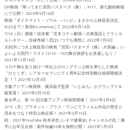
3/10シネマスコーレにて公開！
2024年3月16日
DIY映画『帰ってきた宮田バスターズ（株）」9/17、第七藝術劇場
にて公開！
2022年9月16日
映画『ダイナマイト・ソウル・バンビ』まさかの上映延長決定、
9/23まで！新宿K’s cinemaにて
2022年9月14日
7/10（日）開催！桂米紫『茨木コテン劇場～古典落語とクラシカ
ルシネマ～』合縁奇縁！恋はいつでも偶然に
2022年7月6日
大好評につき上映延長の映画『宮田バスターズ（株）-大長編-』い
よいよ大団円！ラスト12/14・16の舞台挨拶をお見逃しなく！
2021年12月14日
コロナ禍を⾛り抜け⼀年以上のロングラン上映を果たした映画
『ひとくず』シアターセブンにて１周年記念特別舞台挨拶開催決
定︕︕
2021年12月3日
大阪アジアン映画祭、横浜聡子監督『いとみち』がグランプリ＆
観客賞！
2021年3月15日
春を呼ぶ、第 16 回大阪アジアン映画祭開催！
2021年3月4日
2/15（月）プラネット・プラス・ワンにてフィルム作品の歴史と
現在をつなぐ特別上映企画！
2021年2月15日
続・2021年YouTube 松本卓也 (シネマ健康会) チャンネルの乱！勝
手にお年玉企画・新作短編10本を無料公開！
2021年1月3日