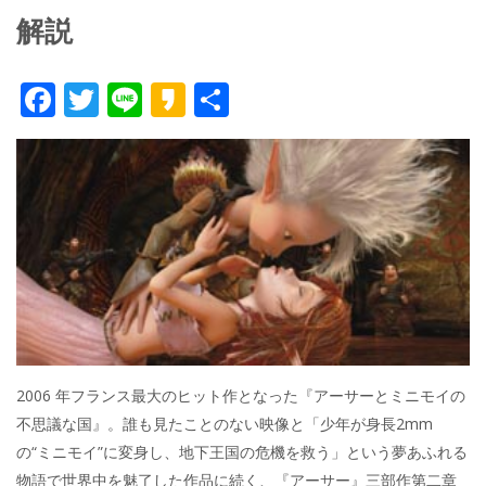
解説
F
T
Li
K
共
ac
w
n
a
有
e
itt
e
k
b
er
a
o
o
o
k
2006 年フランス最大のヒット作となった『アーサーとミニモイの
不思議な国』。誰も見たことのない映像と「少年が身長2mm
の“ミニモイ”に変身し、地下王国の危機を救う」という夢あふれる
物語で世界中を魅了した作品に続く、『アーサー』三部作第二章