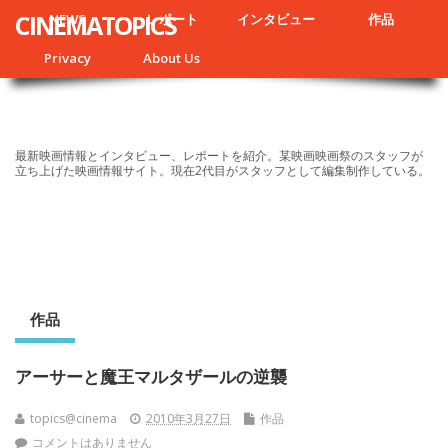
CINEMATOPICS
NEWS
レポート
インタビュー
作品
Privacy
About Us
最新映画情報とインタビュー、レポートを紹介。某映画映画祭のスタッフが
立ち上げた映画情報サイト。現在2代目がスタッフとして編集制作している。
作品
アーサーと魔王マルタザールの逆襲
topics@cinema
2010年3月27日
作品
コメントはありません