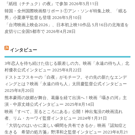
『紙杻（チチュク）の夜』で参加
2026年5月11日
韓国・全州国際映画祭リポート①アン・ソンギ特集上映、「眠る
男」小栗康平監督も登壇
2026年5月10日
「台湾映画上映会2026」、日本初上映10作品 5月16日の北海道を
皮切りに全国5都市で
2026年4月28日
インタビュー
3年恋人を待ち続けた信じる眼差しの力。映画「永遠の待ち人」北
村優衣公式インタビュー
2025年8月22日
ドストエフスキーの「白夜」がモチーフ。その先の新たなエンデ
ィングとは？映画「永遠の待ち人」太田慶監督公式インタビュー
2025年8月20日
熊本豪雨の故郷が舞台、葛藤を経て出演へ！映画『囁きの河』主
演・中原丈雄公式インタビュー
2025年8月14日
映画『すべて、至るところにある』公開！神出鬼没の映画流れ
者、リム・カーワイ監督インタビュー
2024年1月31日
「大切なのはいかに楽しい瞬間を共有できるか」映画『認知症と
生きる 希望の処方箋』野澤和之監督インタビュー
2023年8月21