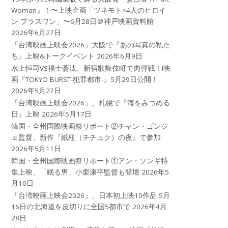
Woman』！〜上映企画「ツネモト×4人のヒロイ
ン プラスワン」〜6月28日＠神戸映画資料館
2026年6月27日
「台湾映画上映会2026」大阪で『あの写真の私た
ち』上映&トークイベント
2026年6月9日
水上恒司VS福士蒼汰、新宿歌舞伎町で肉弾戦！!映
画『TOKYO BURST-犯罪都市-』5月29日公開！
2026年5月27日
「台湾映画上映会2026」、札幌で『海をみつめる
日』上映
2026年5月17日
韓国・全州国際映画祭リポート②チャン・ゴンジ
ェ監督、新作『紙杻（チチュク）の夜』で参加
2026年5月11日
韓国・全州国際映画祭リポート①アン・ソンギ特
集上映、「眠る男」小栗康平監督も登壇
2026年5
月10日
「台湾映画上映会2026」、日本初上映10作品 5月
16日の北海道を皮切りに全国5都市で
2026年4月
28日