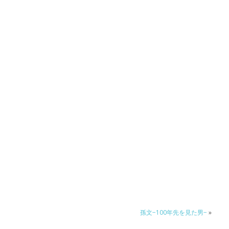
孫文−100年先を見た男−
»