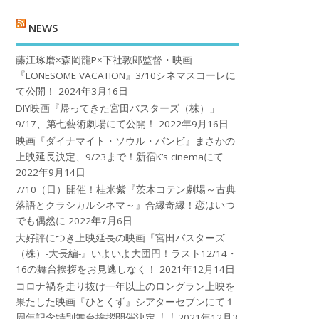
NEWS
藤江琢磨×森岡龍P×下社敦郎監督・映画
『LONESOME VACATION』3/10シネマスコーレに
て公開！
2024年3月16日
DIY映画『帰ってきた宮田バスターズ（株）」
9/17、第七藝術劇場にて公開！
2022年9月16日
映画『ダイナマイト・ソウル・バンビ』まさかの
上映延長決定、9/23まで！新宿K’s cinemaにて
2022年9月14日
7/10（日）開催！桂米紫『茨木コテン劇場～古典
落語とクラシカルシネマ～』合縁奇縁！恋はいつ
でも偶然に
2022年7月6日
大好評につき上映延長の映画『宮田バスターズ
（株）-大長編-』いよいよ大団円！ラスト12/14・
16の舞台挨拶をお見逃しなく！
2021年12月14日
コロナ禍を⾛り抜け⼀年以上のロングラン上映を
果たした映画『ひとくず』シアターセブンにて１
周年記念特別舞台挨拶開催決定︕︕
2021年12月3