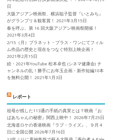
日
大阪アジアン映画祭、横浜聡子監督『いとみち』
がグランプリ＆観客賞！
2021年3月15日
春を呼ぶ、第 16 回大阪アジアン映画祭開催！
2021年3月4日
2/15（月）プラネット・プラス・ワンにてフィル
ム作品の歴史と現在をつなぐ特別上映企画！
2021年2月15日
続・2021年YouTube 松本卓也 (シネマ健康会) チ
ャンネルの乱！勝手にお年玉企画・新作短編10本
を無料公開！
2021年1月3日
レポート
祖母が残した113通の手紙の真実とは？映画『お
ばあちゃんの秘密』関西上映中！
2026年7月25日
北海道ロケの香港映画『ラブ・ライズ』、９月４
日に全国公開
2026年7月16日
13年ぶりに再編集版で蘇る大阪発『蒼白者 A Pale