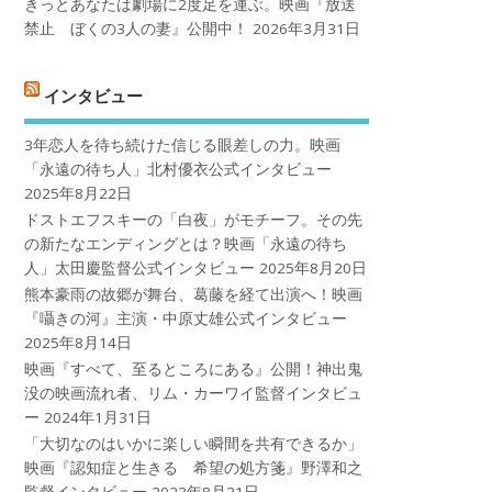
きっとあなたは劇場に2度足を運ぶ。映画『放送
禁止 ぼくの3人の妻』公開中！
2026年3月31日
インタビュー
3年恋人を待ち続けた信じる眼差しの力。映画
「永遠の待ち人」北村優衣公式インタビュー
2025年8月22日
ドストエフスキーの「白夜」がモチーフ。その先
の新たなエンディングとは？映画「永遠の待ち
人」太田慶監督公式インタビュー
2025年8月20日
熊本豪雨の故郷が舞台、葛藤を経て出演へ！映画
『囁きの河』主演・中原丈雄公式インタビュー
2025年8月14日
映画『すべて、至るところにある』公開！神出鬼
没の映画流れ者、リム・カーワイ監督インタビュ
ー
2024年1月31日
「大切なのはいかに楽しい瞬間を共有できるか」
映画『認知症と生きる 希望の処方箋』野澤和之