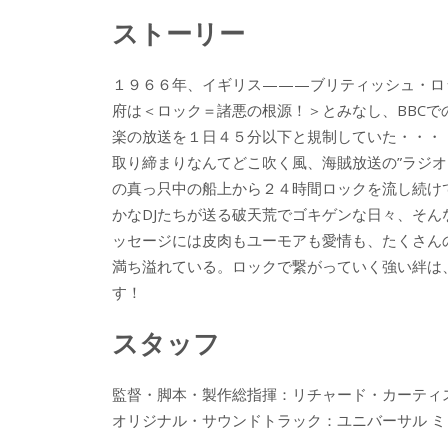
ac
w
n
a
有
ストーリー
e
itt
e
k
b
er
a
１９６６年、イギリス———ブリティッシュ・ロ
o
o
府は＜ロック＝諸悪の根源！＞とみなし、BBCで
o
楽の放送を１日４５分以下と規制していた・・・
k
取り締まりなんてどこ吹く風、海賊放送の”ラジオ
の真っ只中の船上から２４時間ロックを流し続け
かなDJたちが送る破天荒でゴキゲンな日々、そん
ッセージには皮肉もユーモアも愛情も、たくさん
満ち溢れている。ロックで繋がっていく強い絆は
す！
スタッフ
監督・脚本・製作総指揮：リチャード・カーティ
オリジナル・サウンドトラック：ユニバーサル ミ