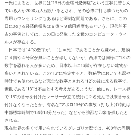
ー氏によると、世界には“13日の金曜日恐怖症”という症状に苦しん
でいる人が2000万人程度いるとされ、その恐怖に打ち勝つための
専用カウンセリングもあるほど深刻な問題である。さらに、この
日における経済的損失は８億〜９億円程度あるという。現代的不
吉の事例としては、この日に発生した２種のコンピュータ・ウィ
ルスが存在する。
日本では“４”の数字が、（し＝死）であることから嫌われ、建物
に４階や４号室が無いことが珍しくないが、西洋では同様に“13”の
数字を恐れる人が多いため、日本以上に13階が存在しない建物が
多いとされている。この“13”に特定すると、数秘学においても暦や
時計でも使われるなど完全な数字とされる“12”の後に来る数字で、
素数である“13”は不吉とする考えがあるようだ。他にも、レース界
で“13”の番号を付けたレーサーが立て続けに２名死んで以来番号を
付けなくなったとか、有名な“アポロ13号”の事故（打ち上げ時刻は
中部標準時刻で13時13分だった）などから強烈な印象を残したと
される。
現在世界の多くで用いられているグレゴリオ暦では、400年の周期