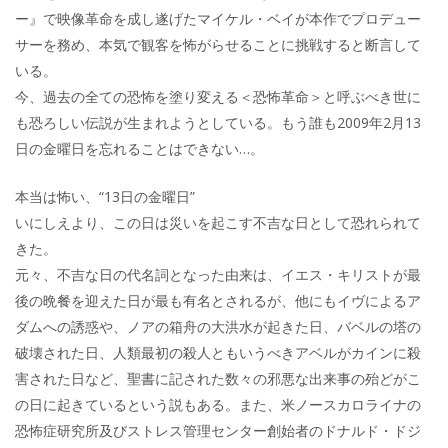
ー』で映像革命を成し遂げたマイケル・ベイが本作でプロデュー
サーを務め、本気で観客を怖がらせることに挑戦すると断言して
いる。
今、過去の全ての恐怖を塗り変える＜恐怖革命＞と呼ぶべき世に
も恐ろしい伝説が生まれようとしている。もう誰も2009年2月13
日の金曜日を忘れることはできない…。
本当は怖い、“13日の金曜日”
いにしえより、この日は災いを起こす不吉な日として恐れられて
きた。
元々、不吉な日の代名詞となった由来は、イエス・キリストが最
後の晩餐を迎えた日が最も有名とされるが、他にもイヴによるア
ダムへの誘惑や、ノアの箱舟の大洪水が起きた日、バベルの塔の
破壊された日、人類最初の殺人ともいうべきアベルがカインに殺
害された日など、聖書に記された数々の邪悪な出来事の殆どがこ
の日に起きているという説もある。また、米ノースカロライナの
恐怖症研究所及びストレス管理センター創始者のドナルド・ドジ