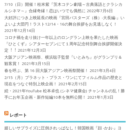
7/10（日）開催！桂米紫『茨木コテン劇場～古典落語とクラシカ
ルシネマ～』合縁奇縁！恋はいつでも偶然に
2022年7月6日
大好評につき上映延長の映画『宮田バスターズ（株）-大長編-』い
よいよ大団円！ラスト12/14・16の舞台挨拶をお見逃しなく！
2021年12月14日
コロナ禍を⾛り抜け⼀年以上のロングラン上映を果たした映画
『ひとくず』シアターセブンにて１周年記念特別舞台挨拶開催決
定︕︕
2021年12月3日
大阪アジアン映画祭、横浜聡子監督『いとみち』がグランプリ＆
観客賞！
2021年3月15日
春を呼ぶ、第 16 回大阪アジアン映画祭開催！
2021年3月4日
2/15（月）プラネット・プラス・ワンにてフィルム作品の歴史と
現在をつなぐ特別上映企画！
2021年2月15日
続・2021年YouTube 松本卓也 (シネマ健康会) チャンネルの乱！勝
手にお年玉企画・新作短編10本を無料公開！
2021年1月3日
レポート
嬉しいサプライズに圧倒されっぱなし！韓国映画『顔 -かお-』ヨ