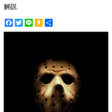
解説
F
T
Li
K
共
ac
w
n
a
有
e
itt
e
k
b
er
a
o
o
o
k