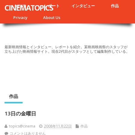
CINEMATOPICS
NEWS
レポート
インタビュー
作品
Privacy
About Us
最新映画情報とインタビュー、レポートを紹介。某映画映画祭のスタッフが
立ち上げた映画情報サイト。現在2代目がスタッフとして編集制作している。
作品
13日の金曜日
topics@cinema
2008年11月22日
作品
コメントはありません