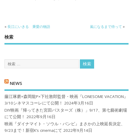
«
長江にいきる 秉愛の物語
嵐になるまで待って
»
検索
NEWS
藤江琢磨×森岡龍P×下社敦郎監督・映画『LONESOME VACATION』
3/10シネマスコーレにて公開！
2024年3月16日
DIY映画『帰ってきた宮田バスターズ（株）」9/17、第七藝術劇場
にて公開！
2022年9月16日
映画『ダイナマイト・ソウル・バンビ』まさかの上映延長決定、
9/23まで！新宿K’s cinemaにて
2022年9月14日