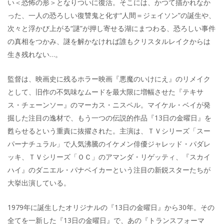
い＜恐怖の形＞となりついに復活。そこには、かつて描かれなか
った、一人の恐ろしい復讐鬼と化す“人間＝ジェイソン”の誕生や、
次々と浮かび上がる“謎”が押し寄せる湖にまつわる、恐ろしい事件
の真相をつかみ、謎を解かなければ誰もクリスタルレイクからは
生き残れない…。
監督は、映画史に残るホラー映画『悪魔のいけにえ』のリメイク
として、旧作の不気味なムードを最大限に増幅させた『テキサ
ス・チェーンソー』のマーカス・ニスペル。マイケル・ベイが発
掘した注目の逸材で、もう一つの伝説的作品『13日の金曜日』を
甦らせるという重責に抜擢された。主演は、ＴＶシリーズ「スー
パーナチュラル」で人気沸騰のイケメン俳優ジャレッド・パダレ
ッキ、ＴＶシリーズ「ＯＣ」のアマンダ・リゲッティ、『スカイ
ハイ』のダニエル・パナベイカーという注目の新鋭スターたちが
大挙出演している。
1979年に誕生したオリジナルの『13日の金曜日』から30年。その
全てを一新した『13日の金曜日』で、あの『トランスフォーマ