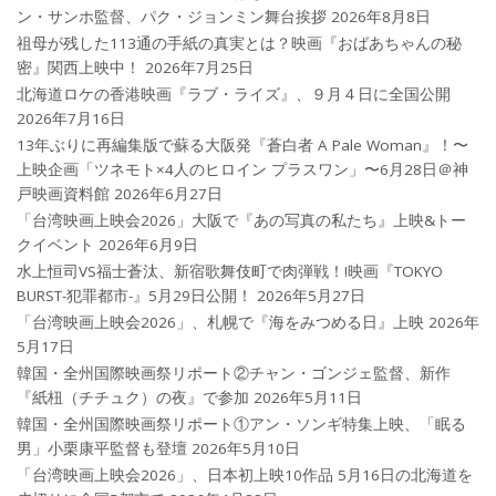
ン・サンホ監督、パク・ジョンミン舞台挨拶
2026年8月8日
祖母が残した113通の手紙の真実とは？映画『おばあちゃんの秘
密』関西上映中！
2026年7月25日
北海道ロケの香港映画『ラブ・ライズ』、９月４日に全国公開
2026年7月16日
13年ぶりに再編集版で蘇る大阪発『蒼白者 A Pale Woman』！〜
上映企画「ツネモト×4人のヒロイン プラスワン」〜6月28日＠神
戸映画資料館
2026年6月27日
「台湾映画上映会2026」大阪で『あの写真の私たち』上映&トー
クイベント
2026年6月9日
水上恒司VS福士蒼汰、新宿歌舞伎町で肉弾戦！!映画『TOKYO
BURST-犯罪都市-』5月29日公開！
2026年5月27日
「台湾映画上映会2026」、札幌で『海をみつめる日』上映
2026年
5月17日
韓国・全州国際映画祭リポート②チャン・ゴンジェ監督、新作
『紙杻（チチュク）の夜』で参加
2026年5月11日
韓国・全州国際映画祭リポート①アン・ソンギ特集上映、「眠る
男」小栗康平監督も登壇
2026年5月10日
「台湾映画上映会2026」、日本初上映10作品 5月16日の北海道を