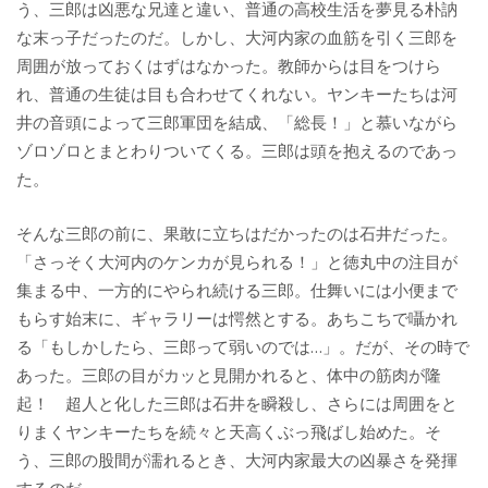
う、三郎は凶悪な兄達と違い、普通の高校生活を夢見る朴訥
な末っ子だったのだ。しかし、大河内家の血筋を引く三郎を
周囲が放っておくはずはなかった。教師からは目をつけら
れ、普通の生徒は目も合わせてくれない。ヤンキーたちは河
井の音頭によって三郎軍団を結成、「総長！」と慕いながら
ゾロゾロとまとわりついてくる。三郎は頭を抱えるのであっ
た。
そんな三郎の前に、果敢に立ちはだかったのは石井だった。
「さっそく大河内のケンカが見られる！」と徳丸中の注目が
集まる中、一方的にやられ続ける三郎。仕舞いには小便まで
もらす始末に、ギャラリーは愕然とする。あちこちで囁かれ
る「もしかしたら、三郎って弱いのでは…」。だが、その時で
あった。三郎の目がカッと見開かれると、体中の筋肉が隆
起！ 超人と化した三郎は石井を瞬殺し、さらには周囲をと
りまくヤンキーたちを続々と天高くぶっ飛ばし始めた。そ
う、三郎の股間が濡れるとき、大河内家最大の凶暴さを発揮
するのだ。