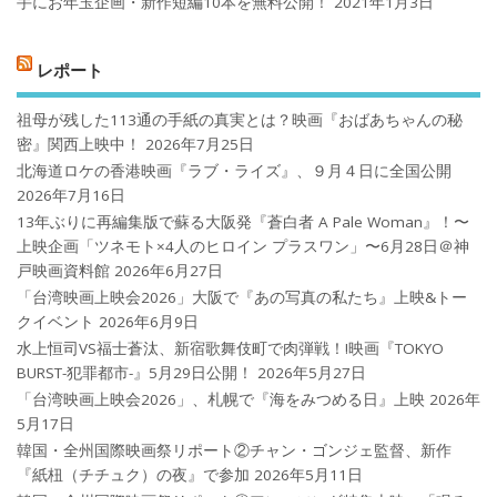
手にお年玉企画・新作短編10本を無料公開！
2021年1月3日
レポート
祖母が残した113通の手紙の真実とは？映画『おばあちゃんの秘
密』関西上映中！
2026年7月25日
北海道ロケの香港映画『ラブ・ライズ』、９月４日に全国公開
2026年7月16日
13年ぶりに再編集版で蘇る大阪発『蒼白者 A Pale Woman』！〜
上映企画「ツネモト×4人のヒロイン プラスワン」〜6月28日＠神
戸映画資料館
2026年6月27日
「台湾映画上映会2026」大阪で『あの写真の私たち』上映&トー
クイベント
2026年6月9日
水上恒司VS福士蒼汰、新宿歌舞伎町で肉弾戦！!映画『TOKYO
BURST-犯罪都市-』5月29日公開！
2026年5月27日
「台湾映画上映会2026」、札幌で『海をみつめる日』上映
2026年
5月17日
韓国・全州国際映画祭リポート②チャン・ゴンジェ監督、新作
『紙杻（チチュク）の夜』で参加
2026年5月11日