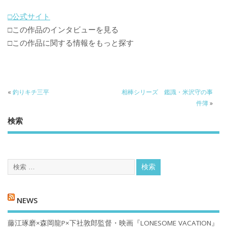
□公式サイト
□この作品のインタビューを見る
□この作品に関する情報をもっと探す
«
釣りキチ三平
相棒シリーズ 鑑識・米沢守の事
件簿
»
検索
NEWS
藤江琢磨×森岡龍P×下社敦郎監督・映画『LONESOME VACATION』