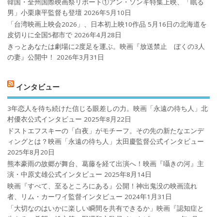
韓国・全州国際映画祭リポート①アン・ソンギ特集上映、「眠る
男」小栗康平監督も登壇
2026年5月10日
「台湾映画上映会2026」、日本初上映10作品 5月16日の北海道を
皮切りに全国5都市で
2026年4月28日
きっとあなたは劇場に2度足を運ぶ。映画『放送禁止 ぼくの3人
の妻』公開中！
2026年3月31日
インタビュー
3年恋人を待ち続けた信じる眼差しの力。映画「永遠の待ち人」北
村優衣公式インタビュー
2025年8月22日
ドストエフスキーの「白夜」がモチーフ。その先の新たなエンデ
ィングとは？映画「永遠の待ち人」太田慶監督公式インタビュー
2025年8月20日
熊本豪雨の故郷が舞台、葛藤を経て出演へ！映画『囁きの河』主
演・中原丈雄公式インタビュー
2025年8月14日
映画『すべて、至るところにある』公開！神出鬼没の映画流れ
者、リム・カーワイ監督インタビュー
2024年1月31日
「大切なのはいかに楽しい瞬間を共有できるか」映画『認知症と