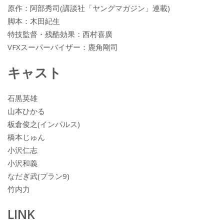
原作：阿部秀司(講談社「ヤングマガジン」連載)
脚本：木田紀生
特技監督・残酷効果：西村喜廣
VFXスーパーバイザー：鹿角剛司
キャスト
石黒英雄
山本ひかる
板倉俊之(インパルス)
橋本じゅん
小沢仁志
小沢和義
なだぎ武(プラン9)
竹内力
LINK