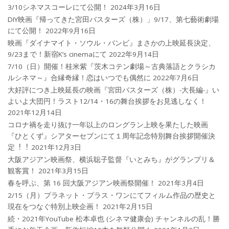
3/10シネマスコーレにて公開！
2024年3月16日
DIY映画『帰ってきた宮田バスターズ（株）」9/17、第七藝術劇場
にて公開！
2022年9月16日
映画『ダイナマイト・ソウル・バンビ』まさかの上映延長決定、
9/23まで！新宿K’s cinemaにて
2022年9月14日
7/10（日）開催！桂米紫『茨木コテン劇場～古典落語とクラシカ
ルシネマ～』合縁奇縁！恋はいつでも偶然に
2022年7月6日
大好評につき上映延長の映画『宮田バスターズ（株）-大長編-』い
よいよ大団円！ラスト12/14・16の舞台挨拶をお見逃しなく！
2021年12月14日
コロナ禍を⾛り抜け⼀年以上のロングラン上映を果たした映画
『ひとくず』シアターセブンにて１周年記念特別舞台挨拶開催決
定︕︕
2021年12月3日
大阪アジアン映画祭、横浜聡子監督『いとみち』がグランプリ＆
観客賞！
2021年3月15日
春を呼ぶ、第 16 回大阪アジアン映画祭開催！
2021年3月4日
2/15（月）プラネット・プラス・ワンにてフィルム作品の歴史と
現在をつなぐ特別上映企画！
2021年2月15日
続・2021年YouTube 松本卓也 (シネマ健康会) チャンネルの乱！勝