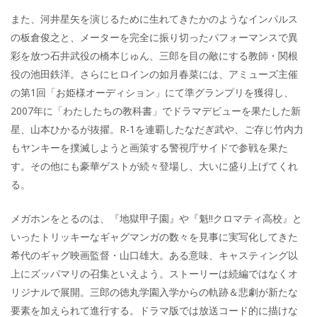
また、河井星矢を演じるために生れてきたかのようなインパルス
の板倉俊之と、メーターを完全に振り切ったパフォーマンスで異
彩を放つ石井武役の橋本じゅん、三郎を目の敵にする教師・関根
役の池田鉄洋。さらにヒロインの如月春菜には、アミューズ主催
の第1回「お姫様オーディション」にて準グランプリを獲得し、
2007年に「わたしたちの教科書」でドラマデビューを果たした新
星、山本ひかるが抜擢。R-1を連覇したなだぎ武や、ご存じ竹内力
もヤンキーを撲滅しようと画策する警視庁サイドで参戦を果た
す。その他にも豪華ゲストが続々登場し、大いに盛り上げてくれ
る。
メガホンをとるのは、『地獄甲子園』や『魁!!クロマティ高校』と
いったトリッキーなギャグマンガの数々を見事に実写化してきた
希代のギャグ映画監督・山口雄大。ある意味、キャスティング以
上にズッパマリの召集といえよう。ストーリーは続編ではなくオ
リジナルで展開。三郎の徳丸学園入学からの軌跡＆悲劇が新たな
要素を加えられて進行する。ドラマ版では放送コード的に描けな