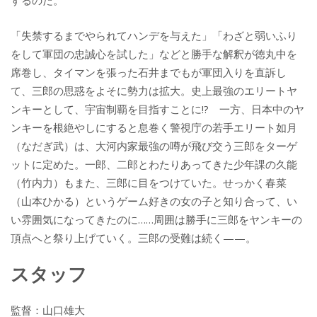
「失禁するまでやられてハンデを与えた」「わざと弱いふり
をして軍団の忠誠心を試した」などと勝手な解釈が徳丸中を
席巻し、タイマンを張った石井までもが軍団入りを直訴し
て、三郎の思惑をよそに勢力は拡大。史上最強のエリートヤ
ンキーとして、宇宙制覇を目指すことに!? 一方、日本中のヤ
ンキーを根絶やしにすると息巻く警視庁の若手エリート如月
（なだぎ武）は、大河内家最強の噂が飛び交う三郎をターゲ
ットに定めた。一郎、二郎とわたりあってきた少年課の久能
（竹内力）もまた、三郎に目をつけていた。せっかく春菜
（山本ひかる）というゲーム好きの女の子と知り合って、い
い雰囲気になってきたのに……周囲は勝手に三郎をヤンキーの
頂点へと祭り上げていく。三郎の受難は続く——。
スタッフ
監督：山口雄大