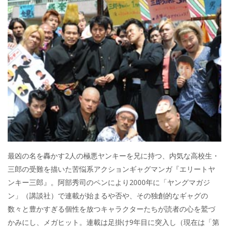
e
itt
e
k
b
er
a
o
o
o
k
最凶の名を轟かす2人の極悪ヤンキーを兄に持つ、内気な高校生・
三郎の受難を描いた苦悩系アクションギャグマンガ『エリートヤ
ンキー三郎』。阿部秀司のペンにより2000年に「ヤングマガジ
ン」（講談社）で連載が始まるや否や、その独創的なギャグの
数々と豊かすぎる個性を放つキャラクターたちが読者の心を鷲づ
かみにし、メガヒット。連載は足掛け9年目に突入し（現在は「第