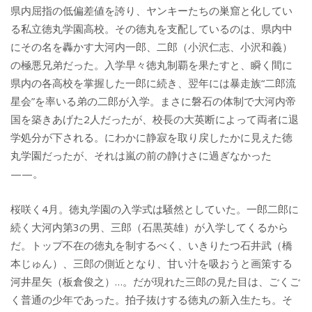
県内屈指の低偏差値を誇り、ヤンキーたちの巣窟と化してい
る私立徳丸学園高校。その徳丸を支配しているのは、県内中
にその名を轟かす大河内一郎、二郎（小沢仁志、小沢和義）
の極悪兄弟だった。入学早々徳丸制覇を果たすと、瞬く間に
県内の各高校を掌握した一郎に続き、翌年には暴走族“二郎流
星会”を率いる弟の二郎が入学。まさに磐石の体制で大河内帝
国を築きあげた2人だったが、校長の大英断によって両者に退
学処分が下される。にわかに静寂を取り戻したかに見えた徳
丸学園だったが、それは嵐の前の静けさに過ぎなかった
——。
桜咲く4月。徳丸学園の入学式は騒然としていた。一郎二郎に
続く大河内第3の男、三郎（石黒英雄）が入学してくるから
だ。トップ不在の徳丸を制するべく、いきりたつ石井武（橋
本じゅん）、三郎の側近となり、甘い汁を吸おうと画策する
河井星矢（板倉俊之）…。だが現れた三郎の見た目は、ごくご
く普通の少年であった。拍子抜けする徳丸の新入生たち。そ