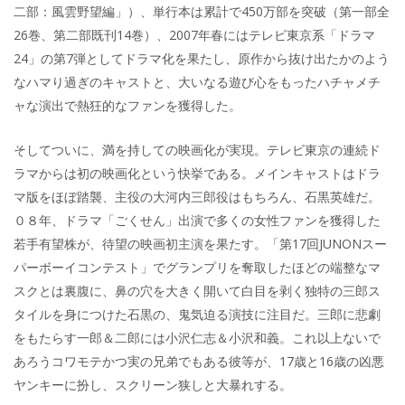
二部：風雲野望編」）、単行本は累計で450万部を突破（第一部全
26巻、第二部既刊14巻）、2007年春にはテレビ東京系「ドラマ
24」の第7弾としてドラマ化を果たし、原作から抜け出たかのよう
なハマり過ぎのキャストと、大いなる遊び心をもったハチャメチ
ャな演出で熱狂的なファンを獲得した。
そしてついに、満を持しての映画化が実現。テレビ東京の連続ド
ラマからは初の映画化という快挙である。メインキャストはドラ
マ版をほぼ踏襲、主役の大河内三郎役はもちろん、石黒英雄だ。
０８年、ドラマ「ごくせん」出演で多くの女性ファンを獲得した
若手有望株が、待望の映画初主演を果たす。「第17回JUNONスー
パーボーイコンテスト」でグランプリを奪取したほどの端整なマ
スクとは裏腹に、鼻の穴を大きく開いて白目を剥く独特の三郎ス
タイルを身につけた石黒の、鬼気迫る演技に注目だ。三郎に悲劇
をもたらす一郎＆二郎には小沢仁志＆小沢和義。これ以上ないで
あろうコワモテかつ実の兄弟でもある彼等が、17歳と16歳の凶悪
ヤンキーに扮し、スクリーン狭しと大暴れする。