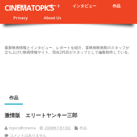
CINEMATOPICS
NEWS
レポート
インタビュー
作品
Privacy
About Us
最新映画情報とインタビュー、レポートを紹介。某映画映画祭のスタッフが
立ち上げた映画情報サイト。現在2代目がスタッフとして編集制作している。
作品
激情版 エリートヤンキー三郎
topics@cinema
2008年7月10日
作品
コメントはありません