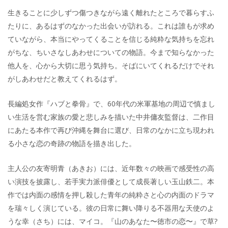
生きることに少しずつ傷つきながら遠く離れたところで暮らすふ
たりに、あるはずのなかった出会いが訪れる。これは誰もが求め
ていながら、本当にやってくることを信じる純粋な気持ちを忘れ
がちな、ちいさなしあわせについての物語。今まで知らなかった
他人を、心から大切に思う気持ち。そばにいてくれるだけでそれ
がしあわせだと教えてくれるはず。
長編処女作『ハブと拳骨』で、60年代の米軍基地の周辺で慎まし
い生活を営む家族の愛と悲しみを描いた中井傭友監督は、二作目
にあたる本作で再び沖縄を舞台に選び、日常のなかに立ち現われ
る小さな恋の奇跡の物語を描き出した。
主人公の友寄明青（あきお）には、近年数々の映画で感受性の高
い演技を披露し、若手実力派俳優として成長著しい玉山鉄二。本
作では内面の感情を押し殺した青年の純粋さと心の内面のドラマ
を瑞々しく演じている。彼の日常に舞い降りる不器用な天使のよ
うな幸（さち）には、マイコ。『山のあなた〜徳市の恋〜』で草?