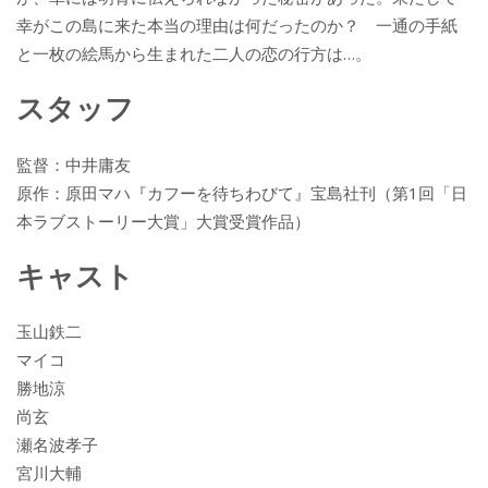
幸がこの島に来た本当の理由は何だったのか？ 一通の手紙
と一枚の絵馬から生まれた二人の恋の行方は…。
スタッフ
監督：中井庸友
原作：原田マハ『カフーを待ちわびて』宝島社刊（第1回「日
本ラブストーリー大賞」大賞受賞作品）
キャスト
玉山鉄二
マイコ
勝地涼
尚玄
瀬名波孝子
宮川大輔