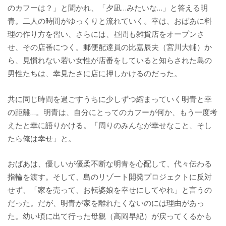
のカフーは？」と聞かれ、「夕凪…みたいな…」と答える明
青。二人の時間がゆっくりと流れていく。幸は、おばあに料
理の作り方を習い、さらには、昼間も雑貨店をオープンさ
せ、その店番につく。郵便配達員の比嘉辰夫（宮川大輔）か
ら、見慣れない若い女性が店番をしていると知らされた島の
男性たちは、幸見たさに店に押しかけるのだった。
共に同じ時間を過ごすうちに少しずつ縮まっていく明青と幸
の距離…。明青は、自分にとってのカフーが何か、もう一度考
えたと幸に語りかける。「周りのみんなが幸せなこと、そし
たら俺は幸せ」と。
おばあは、優しいが優柔不断な明青を心配して、代々伝わる
指輪を渡す。そして、島のリゾート開発プロジェクトに反対
せず、「家を売って、お転婆娘を幸せにしてやれ」と言うの
だった。だが、明青が家を離れたくないのには理由があっ
た。幼い頃に出て行った母親（高岡早紀）が戻ってくるかも