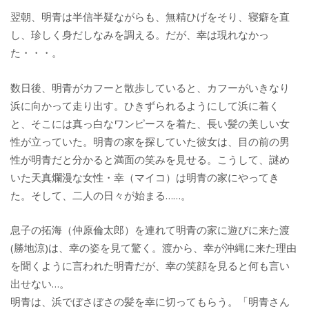
翌朝、明青は半信半疑ながらも、無精ひげをそり、寝癖を直
し、珍しく身だしなみを調える。だが、幸は現れなかっ
た・・・。
数日後、明青がカフーと散歩していると、カフーがいきなり
浜に向かって走り出す。ひきずられるようにして浜に着く
と、そこには真っ白なワンピースを着た、長い髪の美しい女
性が立っていた。明青の家を探していた彼女は、目の前の男
性が明青だと分かると満面の笑みを見せる。こうして、謎め
いた天真爛漫な女性・幸（マイコ）は明青の家にやってき
た。そして、二人の日々が始まる……。
息子の拓海（仲原倫太郎）を連れて明青の家に遊びに来た渡
(勝地涼)は、幸の姿を見て驚く。渡から、幸が沖縄に来た理由
を聞くように言われた明青だが、幸の笑顔を見ると何も言い
出せない…。
明青は、浜でぼさぼさの髪を幸に切ってもらう。「明青さん