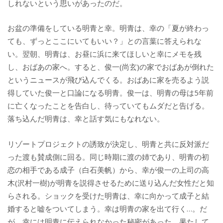
しれないという思いがあったのだ。
お盆の準備をしている明青と幸。明青は、幸の「夏が終わっ
ても、ずっとここにいてもいい？」との言葉に答えられな
い。翌朝、明青は、お昼に浜に来てほしいと幸にメモを残
し、おばあの家へ。すると、俊一(尚玄)の家でおばあが倒れた
というニュースが飛び込んでくる。おばあに家を売るよう説
得していた俊一と口論になる明青。俊一は、明青の母は5年前
に亡くなったことを告白し、待っていてもムダだと告げる。
落ち込んだ明青は、幸と話す気にもなれない。
リゾートプロジェクトの誘致が決定し、明青と共に反対派だ
った渡も賛成側に回る。同じ時期に渡の姉であり、明青の初
恋の相手である成子（白石美帆）から、幸が俊一の上司の高
木(沢村一樹)が明青を説得させるために送り込んだ女性だと知
らされる。ショックを受けた明青は、幸に向かって成子と結
婚すると嘘をついてしまう。幸は明青の家を出て行く…。だ
が、幸には明青に伝えられなかった秘密があった。果たして