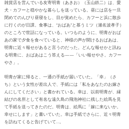
雑貨店を営んでいる友寄明青（あきお）（玉山鉄二）は、愛
犬・カフーと穏やかな暮らしを送っている。昼には店を一旦
閉めてのんびり昼寝をし、目が覚めたら、カフーと浜に散歩
に行くのが日課。食事は、“おばあ”と慕うミツ（瀬名波孝子）
のところで世話になっている。いつものように、明青がおば
あの家で夕食を食べていると、神様の声が聞けるおばあは、
明青に近々報せがあると言うのだった。どんな報せかと訊ね
る明青に、おばあはこう答える——「いい報せやさ。カフー
やさ」。
明青が家に帰ると、一通の手紙が届いていた。「幸」（さ
ち）という女性が差出人で、手紙には「私をあなたのお嫁さ
んにしてください」と書かれている。幸は、以前明青が、縁
結びの名所として有名な遠久島の飛泡神社に残した絵馬を見
て手紙を送ってきたのだ。明青は、絵馬に「嫁に来ないか。
幸せにします」と書いていた。幸は手紙でさらに、近々明青
を訪ねてくると告げていて…。