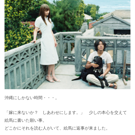
e
itt
e
k
b
er
a
o
o
o
k
沖縄にしかない時間・・・。
「嫁に来ないか？ しあわせにします。」 少しの本心を交えて
絵馬に書いた願い事。
どこかにそれを読む人がいて、絵馬に返事が来ました。