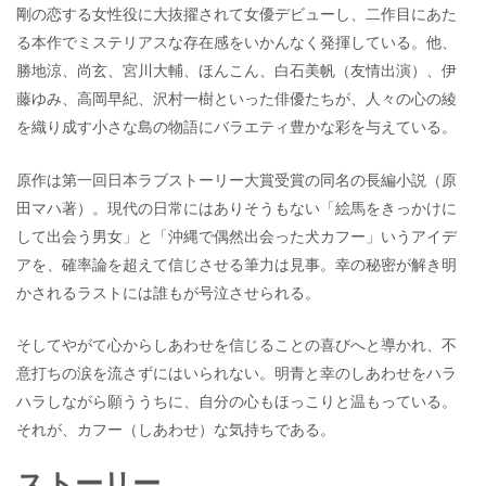
剛の恋する女性役に大抜擢されて女優デビューし、二作目にあた
る本作でミステリアスな存在感をいかんなく発揮している。他、
勝地涼、尚玄、宮川大輔、ほんこん、白石美帆（友情出演）、伊
藤ゆみ、高岡早紀、沢村一樹といった俳優たちが、人々の心の綾
を織り成す小さな島の物語にバラエティ豊かな彩を与えている。
原作は第一回日本ラブストーリー大賞受賞の同名の長編小説（原
田マハ著）。現代の日常にはありそうもない「絵馬をきっかけに
して出会う男女」と「沖縄で偶然出会った犬カフー」いうアイデ
アを、確率論を超えて信じさせる筆力は見事。幸の秘密が解き明
かされるラストには誰もが号泣させられる。
そしてやがて心からしあわせを信じることの喜びへと導かれ、不
意打ちの涙を流さずにはいられない。明青と幸のしあわせをハラ
ハラしながら願ううちに、自分の心もほっこりと温もっている。
それが、カフー（しあわせ）な気持ちである。
ストーリー