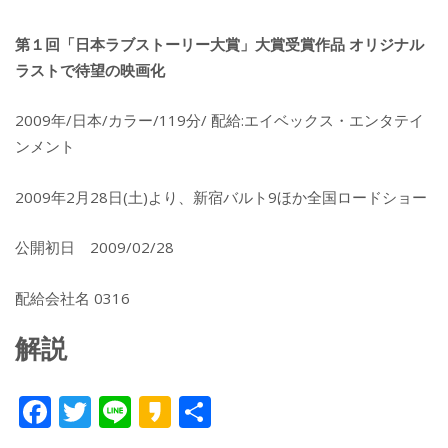
第１回「日本ラブストーリー大賞」大賞受賞作品 オリジナル
ラストで待望の映画化
2009年/日本/カラー/119分/ 配給:エイベックス・エンタテイ
ンメント
2009年2月28日(土)より、新宿バルト9ほか全国ロードショー
公開初日 2009/02/28
配給会社名 0316
解説
F
T
Li
K
共
ac
w
n
a
有