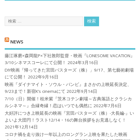
NEWS
藤江琢磨×森岡龍P×下社敦郎監督・映画『LONESOME VACATION』
3/10シネマスコーレにて公開！
2024年3月16日
DIY映画『帰ってきた宮田バスターズ（株）」9/17、第七藝術劇場
にて公開！
2022年9月16日
映画『ダイナマイト・ソウル・バンビ』まさかの上映延長決定、
9/23まで！新宿K’s cinemaにて
2022年9月14日
7/10（日）開催！桂米紫『茨木コテン劇場～古典落語とクラシカ
ルシネマ～』合縁奇縁！恋はいつでも偶然に
2022年7月6日
大好評につき上映延長の映画『宮田バスターズ（株）-大長編-』い
よいよ大団円！ラスト12/14・16の舞台挨拶をお見逃しなく！
2021年12月14日
コロナ禍を⾛り抜け⼀年以上のロングラン上映を果たした映画