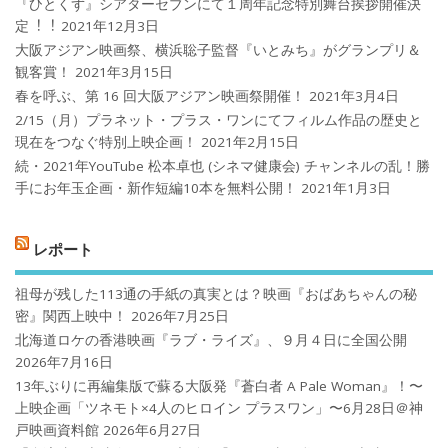
『ひとくず』シアターセブンにて１周年記念特別舞台挨拶開催決
定︕︕
2021年12月3日
大阪アジアン映画祭、横浜聡子監督『いとみち』がグランプリ＆
観客賞！
2021年3月15日
春を呼ぶ、第 16 回大阪アジアン映画祭開催！
2021年3月4日
2/15（月）プラネット・プラス・ワンにてフィルム作品の歴史と
現在をつなぐ特別上映企画！
2021年2月15日
続・2021年YouTube 松本卓也 (シネマ健康会) チャンネルの乱！勝
手にお年玉企画・新作短編10本を無料公開！
2021年1月3日
レポート
祖母が残した113通の手紙の真実とは？映画『おばあちゃんの秘
密』関西上映中！
2026年7月25日
北海道ロケの香港映画『ラブ・ライズ』、９月４日に全国公開
2026年7月16日
13年ぶりに再編集版で蘇る大阪発『蒼白者 A Pale Woman』！〜
上映企画「ツネモト×4人のヒロイン プラスワン」〜6月28日＠神
戸映画資料館
2026年6月27日