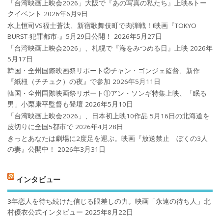
「台湾映画上映会2026」大阪で『あの写真の私たち』上映&トー
クイベント
2026年6月9日
水上恒司VS福士蒼汰、新宿歌舞伎町で肉弾戦！!映画『TOKYO
BURST-犯罪都市-』5月29日公開！
2026年5月27日
「台湾映画上映会2026」、札幌で『海をみつめる日』上映
2026年
5月17日
韓国・全州国際映画祭リポート②チャン・ゴンジェ監督、新作
『紙杻（チチュク）の夜』で参加
2026年5月11日
韓国・全州国際映画祭リポート①アン・ソンギ特集上映、「眠る
男」小栗康平監督も登壇
2026年5月10日
「台湾映画上映会2026」、日本初上映10作品 5月16日の北海道を
皮切りに全国5都市で
2026年4月28日
きっとあなたは劇場に2度足を運ぶ。映画『放送禁止 ぼくの3人
の妻』公開中！
2026年3月31日
インタビュー
3年恋人を待ち続けた信じる眼差しの力。映画「永遠の待ち人」北
村優衣公式インタビュー
2025年8月22日