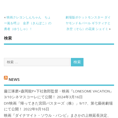
«
映画クレヨンしんちゃん ちょ
劇場版ポケットモンスター ダイ
ー嵐を呼ぶ 金矛（きんぽこ）の
ヤモンド＆パール ギラティナと
勇者（ゆうしゃ）！
氷空（そら）の花束 シェイミ
»
検索
NEWS
藤江琢磨×森岡龍P×下社敦郎監督・映画『LONESOME VACATION』
3/10シネマスコーレにて公開！
2024年3月16日
DIY映画『帰ってきた宮田バスターズ（株）」9/17、第七藝術劇場
にて公開！
2022年9月16日
映画『ダイナマイト・ソウル・バンビ』まさかの上映延長決定、