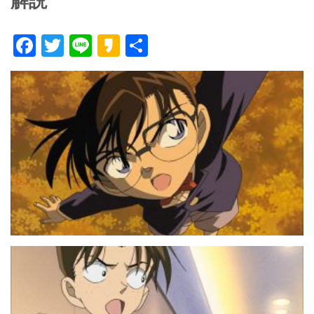
解説
F
T
Li
K
共
ac
w
n
a
有
e
itt
e
k
b
er
a
o
o
o
k