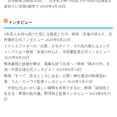
「台湾映画上映会2026」、日本初上映10作品 5月16日の北海道を
皮切りに全国5都市で
2026年4月28日
インタビュー
3年恋人を待ち続けた信じる眼差しの力。映画「永遠の待ち人」北
村優衣公式インタビュー
2025年8月22日
ドストエフスキーの「白夜」がモチーフ。その先の新たなエンデ
ィングとは？映画「永遠の待ち人」太田慶監督公式インタビュー
2025年8月20日
熊本豪雨の故郷が舞台、葛藤を経て出演へ！映画『囁きの河』主
演・中原丈雄公式インタビュー
2025年8月14日
映画『すべて、至るところにある』公開！神出鬼没の映画流れ
者、リム・カーワイ監督インタビュー
2024年1月31日
「大切なのはいかに楽しい瞬間を共有できるか」映画『認知症と
生きる 希望の処方箋』野澤和之監督インタビュー
2023年8月21
日