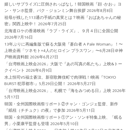
嬉しいサプライズに圧倒されっぱなし！韓国映画『顔 -かお-』ヨ
ン・サンホ監督、パク・ジョンミン舞台挨拶
2026年8月8日
祖母が残した113通の手紙の真実とは？映画『おばあちゃんの秘
密』関西上映中！
2026年7月25日
北海道ロケの香港映画『ラブ・ライズ』、９月４日に全国公開
2026年7月16日
13年ぶりに再編集版で蘇る大阪発『蒼白者 A Pale Woman』！〜
上映企画「ツネモト×4人のヒロイン プラスワン」〜6月28日＠神
戸映画資料館
2026年6月27日
「台湾映画上映会2026」大阪で『あの写真の私たち』上映&トー
クイベント
2026年6月9日
水上恒司VS福士蒼汰、新宿歌舞伎町で肉弾戦！!映画『TOKYO
BURST-犯罪都市-』5月29日公開！
2026年5月27日
「台湾映画上映会2026」、札幌で『海をみつめる日』上映
2026年
5月17日
韓国・全州国際映画祭リポート②チャン・ゴンジェ監督、新作
『紙杻（チチュク）の夜』で参加
2026年5月11日
韓国・全州国際映画祭リポート①アン・ソンギ特集上映、「眠る
男」小栗康平監督も登壇
2026年5月10日