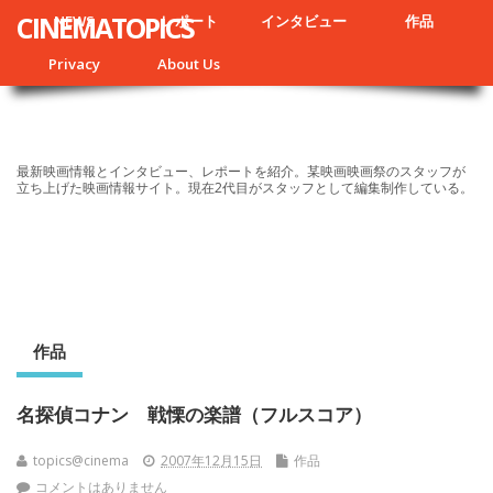
CINEMATOPICS
NEWS
レポート
インタビュー
作品
Privacy
About Us
最新映画情報とインタビュー、レポートを紹介。某映画映画祭のスタッフが
立ち上げた映画情報サイト。現在2代目がスタッフとして編集制作している。
作品
名探偵コナン 戦慄の楽譜（フルスコア）
topics@cinema
2007年12月15日
作品
コメントはありません