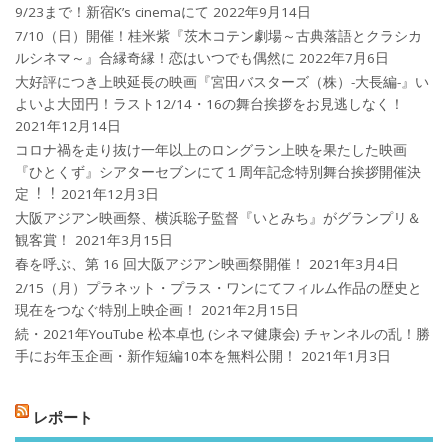
9/23まで！新宿K’s cinemaにて
2022年9月14日
7/10（日）開催！桂米紫『茨木コテン劇場～古典落語とクラシカ
ルシネマ～』合縁奇縁！恋はいつでも偶然に
2022年7月6日
大好評につき上映延長の映画『宮田バスターズ（株）-大長編-』い
よいよ大団円！ラスト12/14・16の舞台挨拶をお見逃しなく！
2021年12月14日
コロナ禍を⾛り抜け⼀年以上のロングラン上映を果たした映画
『ひとくず』シアターセブンにて１周年記念特別舞台挨拶開催決
定︕︕
2021年12月3日
大阪アジアン映画祭、横浜聡子監督『いとみち』がグランプリ＆
観客賞！
2021年3月15日
春を呼ぶ、第 16 回大阪アジアン映画祭開催！
2021年3月4日
2/15（月）プラネット・プラス・ワンにてフィルム作品の歴史と
現在をつなぐ特別上映企画！
2021年2月15日
続・2021年YouTube 松本卓也 (シネマ健康会) チャンネルの乱！勝
手にお年玉企画・新作短編10本を無料公開！
2021年1月3日
レポート