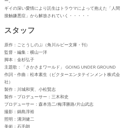
ー。
ギイの深い愛情により託生はトラウマによって抱えた「人間
接触嫌悪症」から解放されていく・・・・・
スタッフ
原作：ごとうしのぶ（角川ルビー文庫・刊）
監督・編集：横山一洋
脚本：金杉弘子
主題歌：「さかさまワールド」 GOING UNDER GROUND
作詞・作曲：松本素生（ビクターエンタテインメント株式会
社）
製作：川城和実、小松賢志
製作・プロデューサー：三木和史
プロデューサー：森本浩二/梅澤勝路/片山武志
撮影：鍋島淳裕
照明：溝渕健二
美術：石毛朗