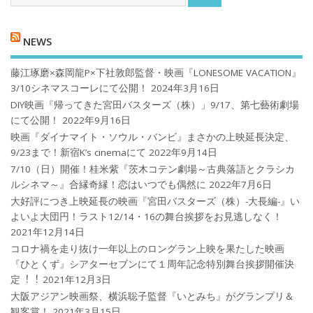
NEWS
藤江琢磨×森岡龍P×下社敦郎監督・映画『LONESOME VACATION』
3/10シネマスコーレにて公開！
2024年3月16日
DIY映画『帰ってきた宮田バスターズ（株）」9/17、第七藝術劇場
にて公開！
2022年9月16日
映画『ダイナマイト・ソウル・バンビ』まさかの上映延長決定、
9/23まで！新宿K’s cinemaにて
2022年9月14日
7/10（日）開催！桂米紫『茨木コテン劇場～古典落語とクラシカ
ルシネマ～』合縁奇縁！恋はいつでも偶然に
2022年7月6日
大好評につき上映延長の映画『宮田バスターズ（株）-大長編-』い
よいよ大団円！ラスト12/14・16の舞台挨拶をお見逃しなく！
2021年12月14日
コロナ禍を⾛り抜け⼀年以上のロングラン上映を果たした映画
『ひとくず』シアターセブンにて１周年記念特別舞台挨拶開催決
定︕︕
2021年12月3日
大阪アジアン映画祭、横浜聡子監督『いとみち』がグランプリ＆
観客賞！
2021年3月15日