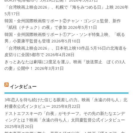
「台湾映画上映会2026」、札幌で『海をみつめる日』上映
2026年
5月17日
韓国・全州国際映画祭リポート②チャン・ゴンジェ監督、新作
『紙杻（チチュク）の夜』で参加
2026年5月11日
韓国・全州国際映画祭リポート①アン・ソンギ特集上映、「眠る
男」小栗康平監督も登壇
2026年5月10日
「台湾映画上映会2026」、日本初上映10作品 5月16日の北海道を
皮切りに全国5都市で
2026年4月28日
きっとあなたは劇場に2度足を運ぶ。映画『放送禁止 ぼくの3人
の妻』公開中！
2026年3月31日
インタビュー
3年恋人を待ち続けた信じる眼差しの力。映画「永遠の待ち人」北
村優衣公式インタビュー
2025年8月22日
ドストエフスキーの「白夜」がモチーフ。その先の新たなエンデ
ィングとは？映画「永遠の待ち人」太田慶監督公式インタビュー
2025年8月20日