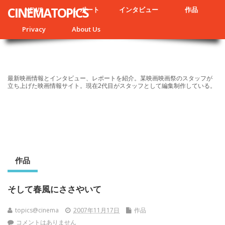
CINEMATOPICS
NEWS
レポート
インタビュー
作品
Privacy
About Us
最新映画情報とインタビュー、レポートを紹介。某映画映画祭のスタッフが
立ち上げた映画情報サイト。現在2代目がスタッフとして編集制作している。
作品
そして春風にささやいて
topics@cinema
2007年11月17日
作品
コメントはありません