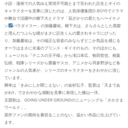
小説・漫画での人気ゆえ実現不可能とまで言われた託生とギイの
キャラクターを見事に演じたのは、人気俳優集団D-BOYSでドラマ
や舞台で活躍中の柳下大とドラマ「花ざかりの君たちへ〜イケメ
ン
パラダイス〜」の加藤慶祐。柳下大は、さらさらとした黒髪
と澄んだつぶらな瞳がまさに託生くんの愛されキャラにぴった
り。加藤慶祐は、その端正な容姿のみならずどこか気品を感じる
オーラはまさに永遠のプリンス・ギイそのもの。そのほかにも、
ミュージカル『テニスの王子様』から滝口幸広、牧田哲也、相葉
弘樹、戦隊シリーズから齋藤ヤスカ、アニメから羽多野渉など各
ジャンルの人気者が、シリーズのキャラクターをさわやかに演じ
ています。
脚本は「きみにしか聞こえない」の金杉弘子、監督は「天まであ
がれ!!」でさわやかな感動を見事に表現した横山一洋。
主題歌は、GOING UNDER GROUNDのニューシングル「さかさま
ワールド」。
原作ファンの期待を裏切ることのない、温かい作品に仕上げてい
ます。