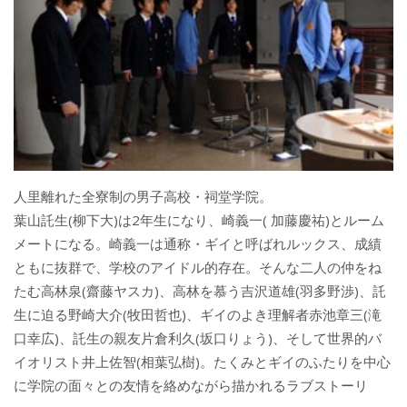
人里離れた全寮制の男子高校・祠堂学院。
葉山託生(柳下大)は2年生になり、崎義一( 加藤慶祐)とルーム
メートになる。崎義一は通称・ギイと呼ばれルックス、成績
ともに抜群で、学校のアイドル的存在。そんな二人の仲をね
たむ高林泉(齋藤ヤスカ)、高林を慕う吉沢道雄(羽多野渉)、託
生に迫る野崎大介(牧田哲也)、ギイのよき理解者赤池章三(滝
口幸広)、託生の親友片倉利久(坂口りょう)、そして世界的バ
イオリスト井上佐智(相葉弘樹)。たくみとギイのふたりを中心
に学院の面々との友情を絡めながら描かれるラブストーリ