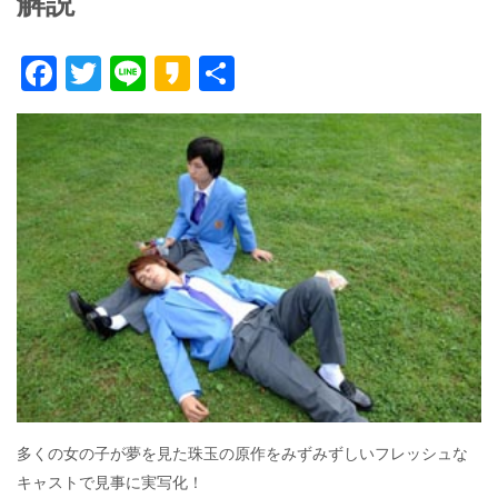
解説
F
T
Li
K
共
ac
w
n
a
有
e
itt
e
k
b
er
a
o
o
o
k
多くの女の子が夢を見た珠玉の原作をみずみずしいフレッシュな
キャストで見事に実写化！