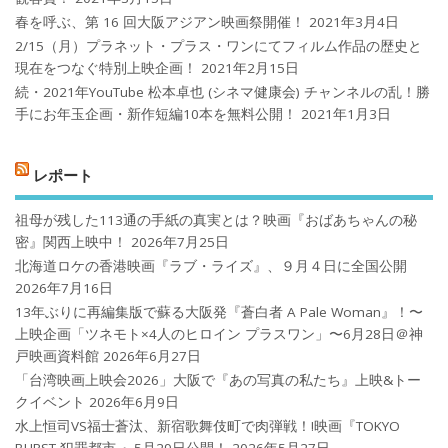
春を呼ぶ、第 16 回大阪アジアン映画祭開催！
2021年3月4日
2/15（月）プラネット・プラス・ワンにてフィルム作品の歴史と
現在をつなぐ特別上映企画！
2021年2月15日
続・2021年YouTube 松本卓也 (シネマ健康会) チャンネルの乱！勝
手にお年玉企画・新作短編10本を無料公開！
2021年1月3日
レポート
祖母が残した113通の手紙の真実とは？映画『おばあちゃんの秘
密』関西上映中！
2026年7月25日
北海道ロケの香港映画『ラブ・ライズ』、９月４日に全国公開
2026年7月16日
13年ぶりに再編集版で蘇る大阪発『蒼白者 A Pale Woman』！〜
上映企画「ツネモト×4人のヒロイン プラスワン」〜6月28日＠神
戸映画資料館
2026年6月27日
「台湾映画上映会2026」大阪で『あの写真の私たち』上映&トー
クイベント
2026年6月9日
水上恒司VS福士蒼汰、新宿歌舞伎町で肉弾戦！!映画『TOKYO
BURST-犯罪都市-』5月29日公開！
2026年5月27日