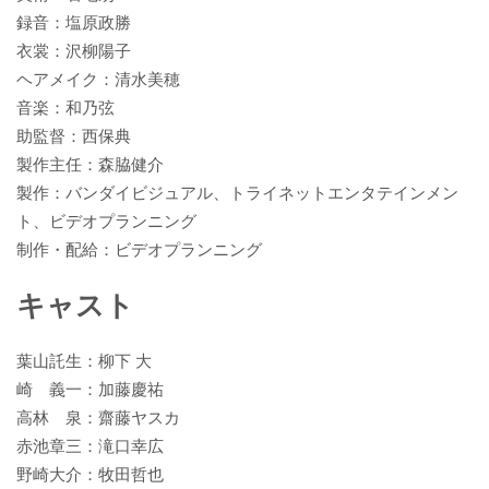
録音：塩原政勝
衣裳：沢柳陽子
ヘアメイク：清水美穂
音楽：和乃弦
助監督：西保典
製作主任：森脇健介
製作：バンダイビジュアル、トライネットエンタテインメン
ト、ビデオプランニング
制作・配給：ビデオプランニング
キャスト
葉山託生：柳下 大
崎 義一：加藤慶祐
高林 泉：齋藤ヤスカ
赤池章三：滝口幸広
野崎大介：牧田哲也