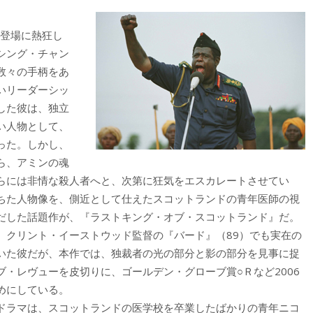
の登場に熱狂し
シング・チャン
数々の手柄をあ
いリーダーシッ
した彼は、独立
い人物として、
った。しかし、
ら、アミンの魂
らには非情な殺人者へと、次第に狂気をエスカレートさせてい
ちた人物像を、側近として仕えたスコットランドの青年医師の視
だした話題作が、『ラストキング・オブ・スコットランド』だ。
クリント・イーストウッド監督の『バード』（89）でも実在の
いた彼だが、本作では、独裁者の光の部分と影の部分を見事に捉
・レヴューを皮切りに、ゴールデン・グローブ賞○Ｒなど2006
めにしている。
ドラマは、スコットランドの医学校を卒業したばかりの青年ニコ