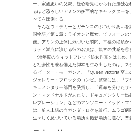
ー、家族思いの父親、疑心暗鬼にかられた孤独な
るほど恐ろしいアミンの多面的なキャラクターを
べてを圧倒する。
そんなウィテカーとガチンコのぶつかりあいを
国物語／第１章：ライオンと魔女』でフォーンの
優。アミンの正体に気づいた瞬間、幸福の絶頂か
リティ満点に演じる彼の名演は、観客の共感を惹
98年度のウィットブレッド処女作賞をはじめ、
と社会性を兼ね備えた脚本を生み出したのは、ス
るピーター・モーガンと、『Queen Victor
ジェレミー・ブロックのコンビ。監督には、『ブ
キュメンタリー部門を受賞し、『運命を分けたザ
ン・マクドナルドがあたり、ドキュメンタリー出
レブレーション』などのアンソニー・ドッド・マ
は、前人未踏のウガンダ・ロケを敢行。ムラゴ病
生々しく息づいている場所を撮影場所に選び、悪