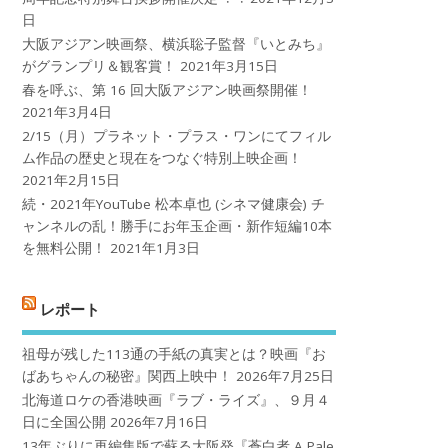
日
大阪アジアン映画祭、横浜聡子監督『いとみち』
がグランプリ＆観客賞！
2021年3月15日
春を呼ぶ、第 16 回大阪アジアン映画祭開催！
2021年3月4日
2/15（月）プラネット・プラス・ワンにてフィル
ム作品の歴史と現在をつなぐ特別上映企画！
2021年2月15日
続・2021年YouTube 松本卓也 (シネマ健康会) チ
ャンネルの乱！勝手にお年玉企画・新作短編10本
を無料公開！
2021年1月3日
レポート
祖母が残した113通の手紙の真実とは？映画『お
ばあちゃんの秘密』関西上映中！
2026年7月25日
北海道ロケの香港映画『ラブ・ライズ』、９月４
日に全国公開
2026年7月16日
13年ぶりに再編集版で蘇る大阪発『蒼白者 A Pale