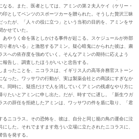
になる。また、医者としては、アミンの第２夫人ケイ（ケリー・
の印としてベンツのスポーツカーを贈られた。そうした贅沢三昧
だったが、「人々の役に立つ」という当初の目的を、アミンをサ
聞かせていた。
、あやうく命を落としかける事件が起こる。スケジュールが外部
切り者がいる」と激怒するアミン。疑心暗鬼にかられた彼は、粛
ラスへの依存度を強めていく。そんなアミンの期待に応えよう
に報告し、調査したほうがいいと忠告する。
しまったことを、ニコラスは、イギリス人の高等弁務官ストーン
になった。ワッサワの行動が、実は製薬会社との商談にすぎなか
ス。同時に、疑惑だけで人を消していくアミンの残虐なやり方に
帰りたいとアミンに申し出た。だが、時すでに遅し。「新生ウガ
ラスの辞任を拒絶したアミンは、ワッサワの件を盾に取り、「君
。
するニコラス。その恐怖を、彼は、自分と同じ籠の鳥の運命に泣
共にした。それでますます危うい立場に立たされたニコラスに、
警告を発する。