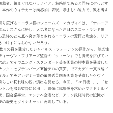
独裁者、気まぐれなパラノイア。魅惑的であると同時にぞっとす
、本作のウィテカーは肉感的に表現。凄まじい迫力で、観る者す
繰り広げるニコラス役のジェームズ・マカヴォイは、『ナルニア
タムナスさんに扮し、人気者になった注目のスコットランド俳
ら恐怖のどん底へ突き落とされるニコラスの驚愕と焦燥を、リア
きつけずにはおかないだろう。
数々の賞を受賞したジャイルズ・フォーデンの原作から、娯楽性
ティーヴン・フリアーズ監督の『クィーン』でも脚光を浴びてい
ia 至上の恋』でイヴニング・スタンダード英映画賞の脚本賞を受賞した
ラック・セプテンバー／五輪テロの真実』でアカデミー賞長編ド
イル』で英アカデミー賞の最優秀英国映画賞を受賞したケヴィ
身らしい切れ味の鋭い演出を見せる。今回、『28日後…』、『セ
ントルを撮影監督に起用し、映像に臨場感を求めたマクドナルド
院、国会議事堂、エンテベ空港など、アミン政権時代の記憶が
夢の歴史をダイナミックに再現している。