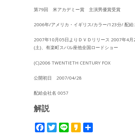
第79回 米アカデミー賞 主演男優賞受賞
2006年/アメリカ・イギリス/カラー/123分/ 配給:
2007年10月05日よりＤＶＤリリース 2007年4
(土)、有楽町スバル座他全国ロードショー
(C)2006 TWENTIETH CENTURY FOX
公開初日 2007/04/28
配給会社名 0057
解説
F
T
Li
K
共