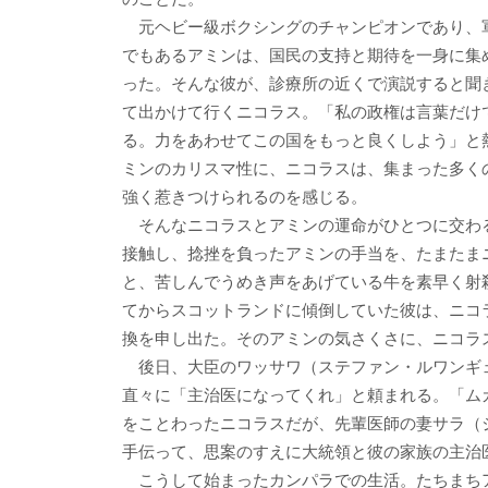
元ヘビー級ボクシングのチャンピオンであり、
でもあるアミンは、国民の支持と期待を一身に集
った。そんな彼が、診療所の近くで演説すると聞
て出かけて行くニコラス。「私の政権は言葉だけ
る。力をあわせてこの国をもっと良くしよう」と
ミンのカリスマ性に、ニコラスは、集まった多く
強く惹きつけられるのを感じる。
そんなニコラスとアミンの運命がひとつに交わ
接触し、捻挫を負ったアミンの手当を、たまたま
と、苦しんでうめき声をあげている牛を素早く射
てからスコットランドに傾倒していた彼は、ニコ
換を申し出た。そのアミンの気さくさに、ニコラ
後日、大臣のワッサワ（ステファン・ルワンギ
直々に「主治医になってくれ」と頼まれる。「ム
をことわったニコラスだが、先輩医師の妻サラ（
手伝って、思案のすえに大統領と彼の家族の主治
こうして始まったカンパラでの生活。たちまち