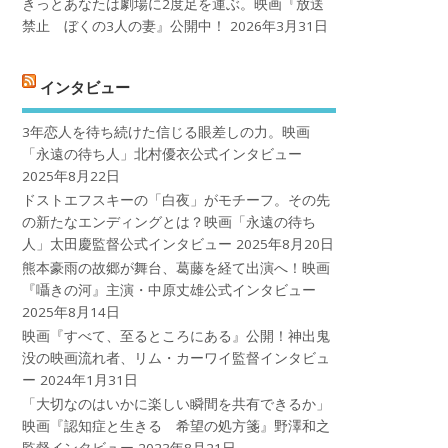
きっとあなたは劇場に2度足を運ぶ。映画『放送
禁止 ぼくの3人の妻』公開中！
2026年3月31日
インタビュー
3年恋人を待ち続けた信じる眼差しの力。映画
「永遠の待ち人」北村優衣公式インタビュー
2025年8月22日
ドストエフスキーの「白夜」がモチーフ。その先
の新たなエンディングとは？映画「永遠の待ち
人」太田慶監督公式インタビュー
2025年8月20日
熊本豪雨の故郷が舞台、葛藤を経て出演へ！映画
『囁きの河』主演・中原丈雄公式インタビュー
2025年8月14日
映画『すべて、至るところにある』公開！神出鬼
没の映画流れ者、リム・カーワイ監督インタビュ
ー
2024年1月31日
「大切なのはいかに楽しい瞬間を共有できるか」
映画『認知症と生きる 希望の処方箋』野澤和之