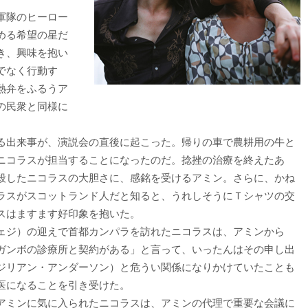
軍隊のヒーロー
める希望の星だ
き、興味を抱い
でなく行動す
熱弁をふるうア
の民衆と同様に
る出来事が、演説会の直後に起こった。帰りの車で農耕用の牛と
ニコラスが担当することになったのだ。捻挫の治療を終えたあ
殺したニコラスの大胆さに、感銘を受けるアミン。さらに、かね
ラスがスコットランド人だと知ると、うれしそうにＴシャツの交
スはますます好印象を抱いた。
ェジ）の迎えで首都カンパラを訪れたニコラスは、アミンから
ガンボの診療所と契約がある」と言って、いったんはその申し出
ジリアン・アンダーソン）と危うい関係になりかけていたことも
医になることを引き受けた。
アミンに気に入られたニコラスは、アミンの代理で重要な会議に