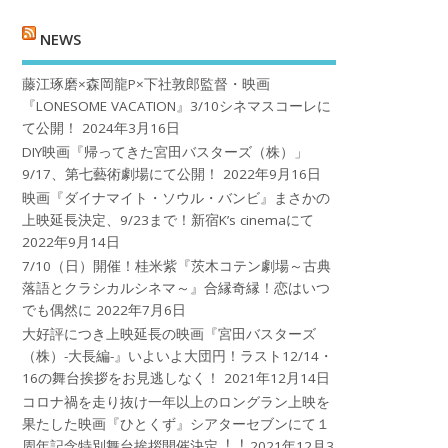
NEWS
藤江琢磨×森岡龍P×下社敦郎監督・映画
『LONESOME VACATION』3/10シネマスコーレに
て公開！
2024年3月16日
DIY映画『帰ってきた宮田バスターズ（株）」
9/17、第七藝術劇場にて公開！
2022年9月16日
映画『ダイナマイト・ソウル・バンビ』まさかの
上映延長決定、9/23まで！新宿K’s cinemaにて
2022年9月14日
7/10（日）開催！桂米紫『茨木コテン劇場～古典
落語とクラシカルシネマ～』合縁奇縁！恋はいつ
でも偶然に
2022年7月6日
大好評につき上映延長の映画『宮田バスターズ
（株）-大長編-』いよいよ大団円！ラスト12/14・
16の舞台挨拶をお見逃しなく！
2021年12月14日
コロナ禍を⾛り抜け⼀年以上のロングラン上映を
果たした映画『ひとくず』シアターセブンにて１
周年記念特別舞台挨拶開催決定︕︕
2021年12月3