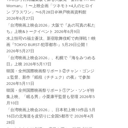
Woman』！〜上映企画「ツネモト×4人のヒロイ
ン プラスワン」〜6月28日＠神戸映画資料館
2026年6月27日
「台湾映画上映会2026」大阪で『あの写真の私た
ち』上映&トークイベント
2026年6月9日
水上恒司VS福士蒼汰、新宿歌舞伎町で肉弾戦！!映
画『TOKYO BURST-犯罪都市-』5月29日公開！
2026年5月27日
「台湾映画上映会2026」、札幌で『海をみつめる
日』上映
2026年5月17日
韓国・全州国際映画祭リポート②チャン・ゴンジ
ェ監督、新作『紙杻（チチュク）の夜』で参加
2026年5月11日
韓国・全州国際映画祭リポート①アン・ソンギ特
集上映、「眠る男」小栗康平監督も登壇
2026年5
月10日
「台湾映画上映会2026」、日本初上映10作品 5月
16日の北海道を皮切りに全国5都市で
2026年4月
28日