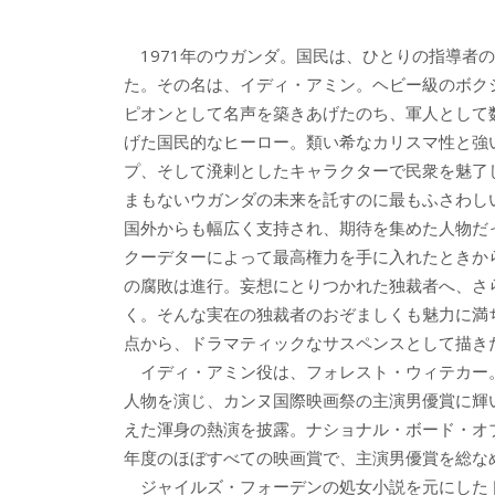
ac
w
n
a
有
e
itt
e
k
1971年のウガンダ。国民は、ひとりの指導者
b
er
a
た。その名は、イディ・アミン。ヘビー級のボク
o
o
ピオンとして名声を築きあげたのち、軍人として
o
げた国民的なヒーロー。類い希なカリスマ性と強
プ、そして溌剌としたキャラクターで民衆を魅了
k
まもないウガンダの未来を託すのに最もふさわし
国外からも幅広く支持され、期待を集めた人物だ
クーデターによって最高権力を手に入れたときか
の腐敗は進行。妄想にとりつかれた独裁者へ、さ
く。そんな実在の独裁者のおぞましくも魅力に満
点から、ドラマティックなサスペンスとして描き
イディ・アミン役は、フォレスト・ウィテカー。
人物を演じ、カンヌ国際映画祭の主演男優賞に輝
えた渾身の熱演を披露。ナショナル・ボード・オブ
年度のほぼすべての映画賞で、主演男優賞を総な
ジャイルズ・フォーデンの処女小説を元にした