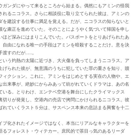
ウガンダにやって来るところから始まる。偶然にもアミンの怪我
されるニコラス。さらに相談役に取り立てられた彼は、アミンの
ダを建設する仕事に満足を覚える。だが、ニコラスの知らないと
模な粛正を進めていた。そのことにようやく気づいて帰国を申し
いほど深みにはまりこんでいた。パスポートをとりあげられたあ
、自由になれる唯一の手段はアミンを暗殺することだけ。意を決
手渡すのだが……。
という灼熱の太陽に近づき、大火傷を負ってしまうニコラス。ア
上げられた彼が、無意識のうちに犯していた罪の重さを知り、贖
フィクション。これに、アミンをはじめとする実在の人物や、エ
な出来事が、絶妙にからみあって紡がれていくドラマは、あの名
ている。とりわけ、エンテベ空港を舞台にしたクライマックス
裏切りが発覚し、空港内の売店で拷問にかけられるニコラス。彼
ばれていくラスト５分は、サスペンス本来の息詰まる興奮を十二
イプ化されたイメージではなく、本当にリアルなキャラクターを
語るフォレスト・ウィテカー。庶民的で茶目っ気のあるリーダ