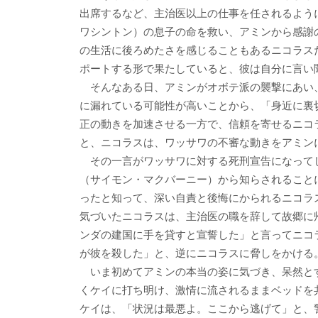
出席するなど、主治医以上の仕事を任されるよう
ワシントン）の息子の命を救い、アミンから感謝
の生活に後ろめたさを感じることもあるニコラス
ポートする形で果たしていると、彼は自分に言い
そんなある日、アミンがオボテ派の襲撃にあい
に漏れている可能性が高いことから、「身近に裏
正の動きを加速させる一方で、信頼を寄せるニコ
と、ニコラスは、ワッサワの不審な動きをアミン
その一言がワッサワに対する死刑宣告になって
（サイモン・マクバーニー）から知らされること
ったと知って、深い自責と後悔にかられるニコラ
気づいたニコラスは、主治医の職を辞して故郷に
ンダの建国に手を貸すと宣誓した」と言ってニコ
が彼を殺した」と、逆にニコラスに脅しをかける
いま初めてアミンの本当の姿に気づき、呆然と
くケイに打ち明け、激情に流されるままベッドを
ケイは、「状況は最悪よ。ここから逃げて」と、