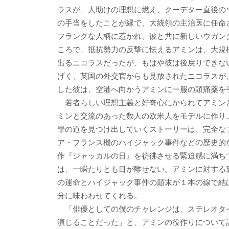
ラスが、人助けの理想に燃え、クーデター直後の
の手当をしたことが縁で、大統領の主治医に任命
フランクな人柄に惹かれ、彼と共に新しいウガン
ころで、抵抗勢力の反撃に怯えるアミンは、大規
出るニコラスだったが、もはや彼は後戻りできな
げく、英国の外交官からも見放されたニコラスが
した彼は、空港へ向かうアミンに一服の頭痛薬を
若者らしい理想主義と好奇心にかられてアミン
ミンと交流のあった数人の欧米人をモデルに作り
罪の道を見つけ出していくストーリーは、完全な
ア・フランス機のハイジャック事件などの歴史的
作『ジャッカルの日』を彷彿させる緊迫感に満ち
は、一瞬たりとも目が離せない。アミンに対する
の運命とハイジャック事件の顛末が１本の線で結
分に味わわせてくれる。
「俳優としての僕のチャレンジは、ステレオタ
演じることだった」と、アミンの役作りについて