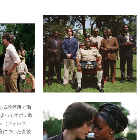
ある診療所で働
によってオボテ政
ン（フォレス
座についた直後