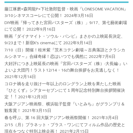
藤江琢磨×森岡龍P×下社敦郎監督・映画『LONESOME VACATION』
3/10シネマスコーレにて公開！
2024年3月16日
DIY映画『帰ってきた宮田バスターズ（株）」9/17、第七藝術劇場
にて公開！
2022年9月16日
映画『ダイナマイト・ソウル・バンビ』まさかの上映延長決定、
9/23まで！新宿K’s cinemaにて
2022年9月14日
7/10（日）開催！桂米紫『茨木コテン劇場～古典落語とクラシカ
ルシネマ～』合縁奇縁！恋はいつでも偶然に
2022年7月6日
大好評につき上映延長の映画『宮田バスターズ（株）-大長編-』い
よいよ大団円！ラスト12/14・16の舞台挨拶をお見逃しなく！
2021年12月14日
コロナ禍を⾛り抜け⼀年以上のロングラン上映を果たした映画
『ひとくず』シアターセブンにて１周年記念特別舞台挨拶開催決
定︕︕
2021年12月3日
大阪アジアン映画祭、横浜聡子監督『いとみち』がグランプリ＆
観客賞！
2021年3月15日
春を呼ぶ、第 16 回大阪アジアン映画祭開催！
2021年3月4日
2/15（月）プラネット・プラス・ワンにてフィルム作品の歴史と
現在をつなぐ特別上映企画！
2021年2月15日