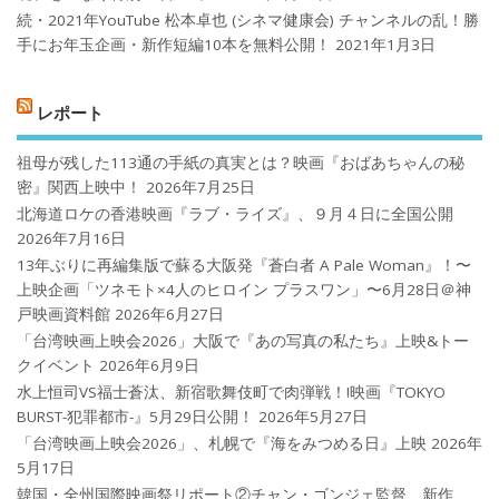
続・2021年YouTube 松本卓也 (シネマ健康会) チャンネルの乱！勝
手にお年玉企画・新作短編10本を無料公開！
2021年1月3日
レポート
祖母が残した113通の手紙の真実とは？映画『おばあちゃんの秘
密』関西上映中！
2026年7月25日
北海道ロケの香港映画『ラブ・ライズ』、９月４日に全国公開
2026年7月16日
13年ぶりに再編集版で蘇る大阪発『蒼白者 A Pale Woman』！〜
上映企画「ツネモト×4人のヒロイン プラスワン」〜6月28日＠神
戸映画資料館
2026年6月27日
「台湾映画上映会2026」大阪で『あの写真の私たち』上映&トー
クイベント
2026年6月9日
水上恒司VS福士蒼汰、新宿歌舞伎町で肉弾戦！!映画『TOKYO
BURST-犯罪都市-』5月29日公開！
2026年5月27日
「台湾映画上映会2026」、札幌で『海をみつめる日』上映
2026年
5月17日
韓国・全州国際映画祭リポート②チャン・ゴンジェ監督、新作