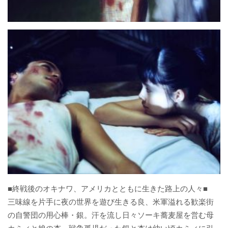
■終戦後のオキナワ、アメリカとともに生きた路上の人々■
三味線を片手に夜の世界を遊び生きる良、米軍溢れる歓楽街
の自警団の用心棒・銀。汗を流し日々ソーキ蕎麦屋を営む母