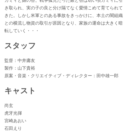
カミィと娘の杏。戦争孤児だった銀と杏は幼い頃カミィに引
き取られ、実の子の良と分け隔てなく愛情こめて育てられて
きた。しかし米軍とのある事故をきっかけに、本土の闇組織
との横流し物資の取引が原因となり、家族の運命は大きく暗
転していく・・・
スタッフ
監督：中井庸友
製作：山下貴裕
原案・音楽・クリエイティブ・ディレクター：田中雄一郎
キャスト
尚玄
虎牙光揮
宮崎あおい
石田えり