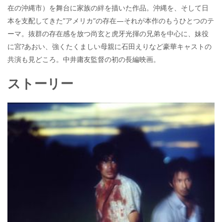
在の沖縄市）を舞台に家族の絆を描いた作品。沖縄を、そして日
本を支配してきた”アメリカ”の存在—それが本作のもうひとつのテ
ーマ。抜群の存在感を放つ尚玄と虎牙光揮の兄弟を中心に、妹役
に宮?あおい、強くたくましい母親に石田えりなど豪華キャストの
共演も見どころ。中井庸友監督の初の長編映画。
ストーリー