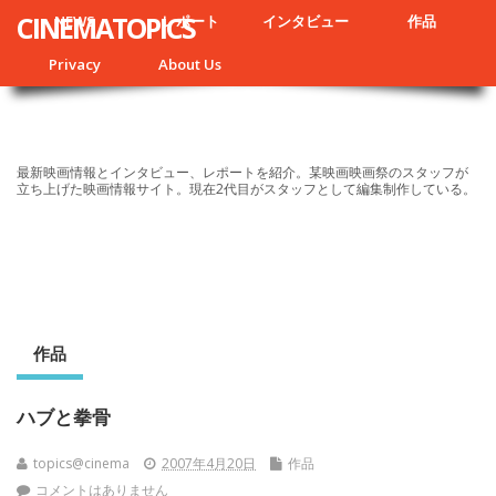
CINEMATOPICS
NEWS
レポート
インタビュー
作品
Privacy
About Us
最新映画情報とインタビュー、レポートを紹介。某映画映画祭のスタッフが
立ち上げた映画情報サイト。現在2代目がスタッフとして編集制作している。
作品
ハブと拳骨
topics@cinema
2007年4月20日
作品
コメントはありません