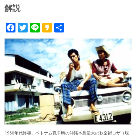
解説
F
T
Li
K
共
ac
w
n
a
有
e
itt
e
k
b
er
a
o
o
o
k
1960年代終盤、ベトナム戦争時の沖縄本島最大の歓楽街コザ（現