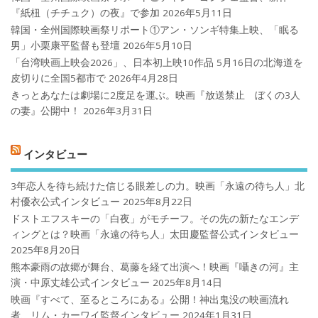
『紙杻（チチュク）の夜』で参加
2026年5月11日
韓国・全州国際映画祭リポート①アン・ソンギ特集上映、「眠る
男」小栗康平監督も登壇
2026年5月10日
「台湾映画上映会2026」、日本初上映10作品 5月16日の北海道を
皮切りに全国5都市で
2026年4月28日
きっとあなたは劇場に2度足を運ぶ。映画『放送禁止 ぼくの3人
の妻』公開中！
2026年3月31日
インタビュー
3年恋人を待ち続けた信じる眼差しの力。映画「永遠の待ち人」北
村優衣公式インタビュー
2025年8月22日
ドストエフスキーの「白夜」がモチーフ。その先の新たなエンデ
ィングとは？映画「永遠の待ち人」太田慶監督公式インタビュー
2025年8月20日
熊本豪雨の故郷が舞台、葛藤を経て出演へ！映画『囁きの河』主
演・中原丈雄公式インタビュー
2025年8月14日
映画『すべて、至るところにある』公開！神出鬼没の映画流れ
者、リム・カーワイ監督インタビュー
2024年1月31日