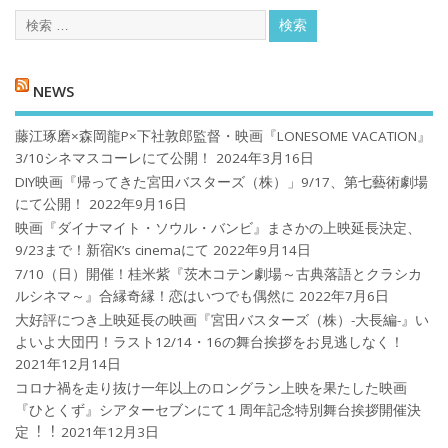
NEWS
藤江琢磨×森岡龍P×下社敦郎監督・映画『LONESOME VACATION』
3/10シネマスコーレにて公開！
2024年3月16日
DIY映画『帰ってきた宮田バスターズ（株）」9/17、第七藝術劇場
にて公開！
2022年9月16日
映画『ダイナマイト・ソウル・バンビ』まさかの上映延長決定、
9/23まで！新宿K’s cinemaにて
2022年9月14日
7/10（日）開催！桂米紫『茨木コテン劇場～古典落語とクラシカ
ルシネマ～』合縁奇縁！恋はいつでも偶然に
2022年7月6日
大好評につき上映延長の映画『宮田バスターズ（株）-大長編-』い
よいよ大団円！ラスト12/14・16の舞台挨拶をお見逃しなく！
2021年12月14日
コロナ禍を⾛り抜け⼀年以上のロングラン上映を果たした映画
『ひとくず』シアターセブンにて１周年記念特別舞台挨拶開催決
定︕︕
2021年12月3日