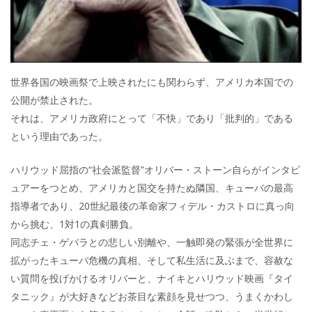
世界各国の映画祭で上映されたにも関わらず、アメリカ本国での
公開が禁止された。
それは、アメリカ政府にとって「不快」であり「批判的」である
という理由であった。
ハリウッド屈指の“社会派監督”オリバー・ストーン自らがインタビ
ュアーをつとめ、アメリカと国交を持たぬ隣国、キューバの最高
指導者であり、20世紀最後の革命家フィデル・カストロに真っ向
から挑む、1対1の真剣勝負。
同志チェ・ゲバラとの悲しい別離や、一触即発の緊張が全世界に
拡がったキューバ危機の真相、そして私生活に及ぶまで、容赦な
い質問を投げかけるオリバーと、ナイキとハリウッド映画『タイ
タニック』が大好きなどお茶目な素顔を見せつつ、うまくかわし