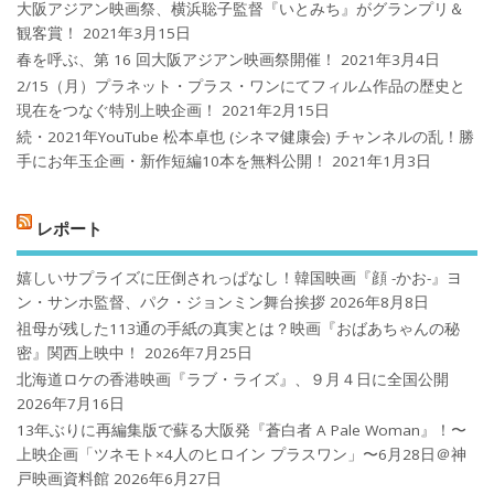
大阪アジアン映画祭、横浜聡子監督『いとみち』がグランプリ＆
観客賞！
2021年3月15日
春を呼ぶ、第 16 回大阪アジアン映画祭開催！
2021年3月4日
2/15（月）プラネット・プラス・ワンにてフィルム作品の歴史と
現在をつなぐ特別上映企画！
2021年2月15日
続・2021年YouTube 松本卓也 (シネマ健康会) チャンネルの乱！勝
手にお年玉企画・新作短編10本を無料公開！
2021年1月3日
レポート
嬉しいサプライズに圧倒されっぱなし！韓国映画『顔 -かお-』ヨ
ン・サンホ監督、パク・ジョンミン舞台挨拶
2026年8月8日
祖母が残した113通の手紙の真実とは？映画『おばあちゃんの秘
密』関西上映中！
2026年7月25日
北海道ロケの香港映画『ラブ・ライズ』、９月４日に全国公開
2026年7月16日
13年ぶりに再編集版で蘇る大阪発『蒼白者 A Pale Woman』！〜
上映企画「ツネモト×4人のヒロイン プラスワン」〜6月28日＠神
戸映画資料館
2026年6月27日