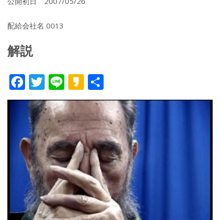
公開初日 2007/05/26
配給会社名 0013
解説
F
T
Li
K
共
ac
w
n
a
有
e
itt
e
k
b
er
a
o
o
o
k