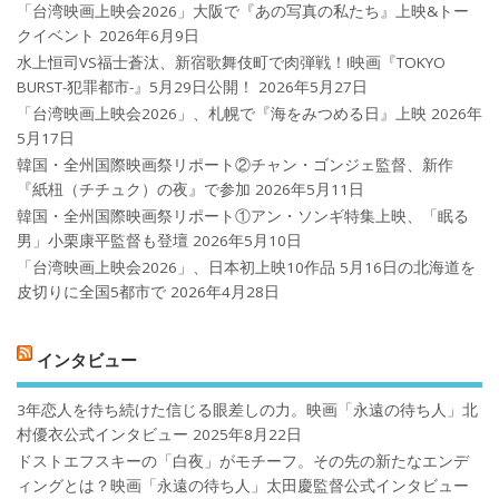
「台湾映画上映会2026」大阪で『あの写真の私たち』上映&トー
クイベント
2026年6月9日
水上恒司VS福士蒼汰、新宿歌舞伎町で肉弾戦！!映画『TOKYO
BURST-犯罪都市-』5月29日公開！
2026年5月27日
「台湾映画上映会2026」、札幌で『海をみつめる日』上映
2026年
5月17日
韓国・全州国際映画祭リポート②チャン・ゴンジェ監督、新作
『紙杻（チチュク）の夜』で参加
2026年5月11日
韓国・全州国際映画祭リポート①アン・ソンギ特集上映、「眠る
男」小栗康平監督も登壇
2026年5月10日
「台湾映画上映会2026」、日本初上映10作品 5月16日の北海道を
皮切りに全国5都市で
2026年4月28日
インタビュー
3年恋人を待ち続けた信じる眼差しの力。映画「永遠の待ち人」北
村優衣公式インタビュー
2025年8月22日
ドストエフスキーの「白夜」がモチーフ。その先の新たなエンデ
ィングとは？映画「永遠の待ち人」太田慶監督公式インタビュー