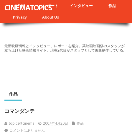
CINEMATOPICS
NEWS
レポート
インタビュー
作品
Privacy
About Us
最新映画情報とインタビュー、レポートを紹介。某映画映画祭のスタッフが
立ち上げた映画情報サイト。現在2代目がスタッフとして編集制作している。
作品
コマンダンテ
topics@cinema
2007年4月20日
作品
コメントはありません