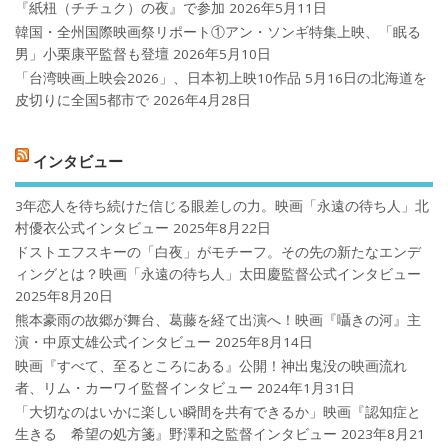
『紙杻（チチュク）の夜』で参加
2026年5月11日
韓国・全州国際映画祭リポート①アン・ソンギ特集上映、「眠る
男」小栗康平監督も登壇
2026年5月10日
「台湾映画上映会2026」、日本初上映10作品 5月16日の北海道を
皮切りに全国5都市で
2026年4月28日
インタビュー
3年恋人を待ち続けた信じる眼差しの力。映画「永遠の待ち人」北
村優衣公式インタビュー
2025年8月22日
ドストエフスキーの「白夜」がモチーフ。その先の新たなエンデ
ィングとは？映画「永遠の待ち人」太田慶監督公式インタビュー
2025年8月20日
熊本豪雨の故郷が舞台、葛藤を経て出演へ！映画『囁きの河』主
演・中原丈雄公式インタビュー
2025年8月14日
映画『すべて、至るところにある』公開！神出鬼没の映画流れ
者、リム・カーワイ監督インタビュー
2024年1月31日
「大切なのはいかに楽しい瞬間を共有できるか」映画『認知症と
生きる 希望の処方箋』野澤和之監督インタビュー
2023年8月21