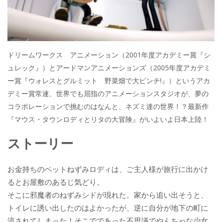
k
ドリームワークス アニメーション（2001年度アカデミー賞『シ
ュレック』）とアードマンアニメーションズ（2005年度アカデミ
ー賞『ウォレスとグルミット 野菜畑で大ピンチ!』）というアカ
デミー賞常連、世界でも屈指のアニメーションスタジオが、夢の
コラボレーションで挑むのはなんと、ネズミ達の世界！？最新作
『マウス・タウンロディとリタの大冒険』がいよいよ日本上陸！
ストーリー
お金持ちのペットねずみロディは、ご主人様が旅行に出かけ
るとお屋敷のあるじ気どり。
そこに邪魔者のねずみシドが現れた。家から追い出そうと、
トイレに誘い出したのはよかったが、逆に自分が地下の町に
流されてしまった！そこでであった不思議でやんちゃな少女