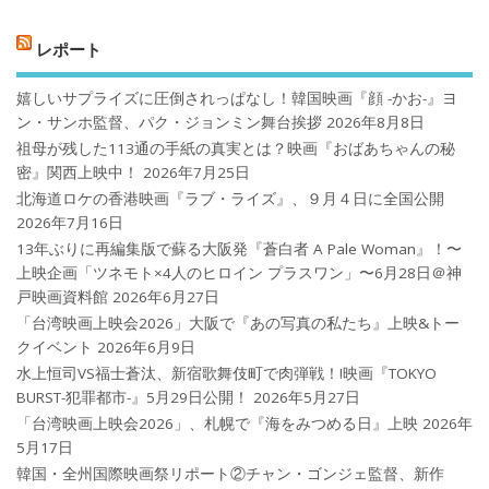
レポート
嬉しいサプライズに圧倒されっぱなし！韓国映画『顔 -かお-』ヨ
ン・サンホ監督、パク・ジョンミン舞台挨拶
2026年8月8日
祖母が残した113通の手紙の真実とは？映画『おばあちゃんの秘
密』関西上映中！
2026年7月25日
北海道ロケの香港映画『ラブ・ライズ』、９月４日に全国公開
2026年7月16日
13年ぶりに再編集版で蘇る大阪発『蒼白者 A Pale Woman』！〜
上映企画「ツネモト×4人のヒロイン プラスワン」〜6月28日＠神
戸映画資料館
2026年6月27日
「台湾映画上映会2026」大阪で『あの写真の私たち』上映&トー
クイベント
2026年6月9日
水上恒司VS福士蒼汰、新宿歌舞伎町で肉弾戦！!映画『TOKYO
BURST-犯罪都市-』5月29日公開！
2026年5月27日
「台湾映画上映会2026」、札幌で『海をみつめる日』上映
2026年
5月17日
韓国・全州国際映画祭リポート②チャン・ゴンジェ監督、新作