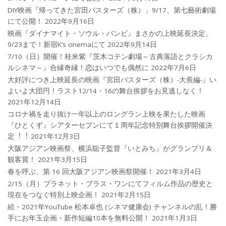
DIY映画『帰ってきた宮田バスターズ（株）」9/17、第七藝術劇場
にて公開！
2022年9月16日
映画『ダイナマイト・ソウル・バンビ』まさかの上映延長決定、
9/23まで！新宿K’s cinemaにて
2022年9月14日
7/10（日）開催！桂米紫『茨木コテン劇場～古典落語とクラシカ
ルシネマ～』合縁奇縁！恋はいつでも偶然に
2022年7月6日
大好評につき上映延長の映画『宮田バスターズ（株）-大長編-』い
よいよ大団円！ラスト12/14・16の舞台挨拶をお見逃しなく！
2021年12月14日
コロナ禍を⾛り抜け⼀年以上のロングラン上映を果たした映画
『ひとくず』シアターセブンにて１周年記念特別舞台挨拶開催決
定︕︕
2021年12月3日
大阪アジアン映画祭、横浜聡子監督『いとみち』がグランプリ＆
観客賞！
2021年3月15日
春を呼ぶ、第 16 回大阪アジアン映画祭開催！
2021年3月4日
2/15（月）プラネット・プラス・ワンにてフィルム作品の歴史と
現在をつなぐ特別上映企画！
2021年2月15日
続・2021年YouTube 松本卓也 (シネマ健康会) チャンネルの乱！勝
手にお年玉企画・新作短編10本を無料公開！
2021年1月3日