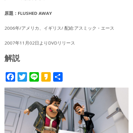
原題：FLUSHED AWAY
2006年/アメリカ、イギリス/ 配給:アスミック・エース
2007年11月02日よりDVDリリース
解説
F
T
Li
K
共
ac
w
n
a
有
e
itt
e
k
b
er
a
o
o
o