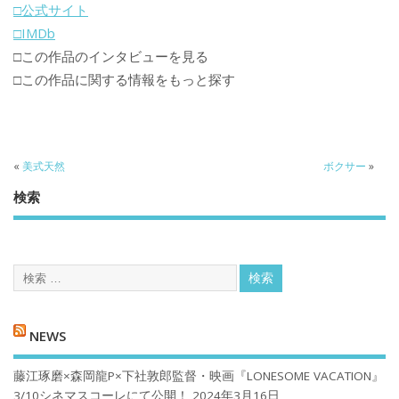
□公式サイト
□IMDb
□この作品のインタビューを見る
□この作品に関する情報をもっと探す
«
美式天然
ボクサー
»
検索
NEWS
藤江琢磨×森岡龍P×下社敦郎監督・映画『LONESOME VACATION』
3/10シネマスコーレにて公開！
2024年3月16日