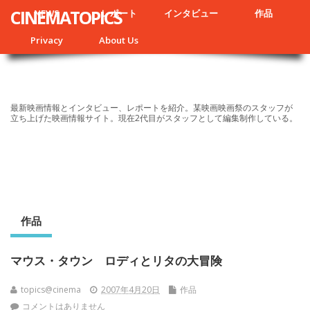
CINEMATOPICS
NEWS
レポート
インタビュー
作品
Privacy
About Us
最新映画情報とインタビュー、レポートを紹介。某映画映画祭のスタッフが
立ち上げた映画情報サイト。現在2代目がスタッフとして編集制作している。
作品
マウス・タウン ロディとリタの大冒険
topics@cinema
2007年4月20日
作品
コメントはありません