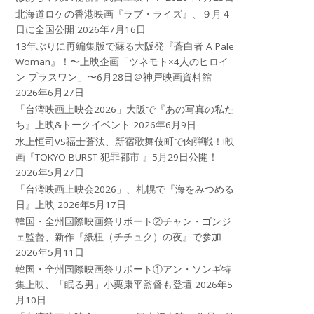
北海道ロケの香港映画『ラブ・ライズ』、９月４
日に全国公開
2026年7月16日
13年ぶりに再編集版で蘇る大阪発『蒼白者 A Pale
Woman』！〜上映企画「ツネモト×4人のヒロイ
ン プラスワン」〜6月28日＠神戸映画資料館
2026年6月27日
「台湾映画上映会2026」大阪で『あの写真の私た
ち』上映&トークイベント
2026年6月9日
水上恒司VS福士蒼汰、新宿歌舞伎町で肉弾戦！!映
画『TOKYO BURST-犯罪都市-』5月29日公開！
2026年5月27日
「台湾映画上映会2026」、札幌で『海をみつめる
日』上映
2026年5月17日
韓国・全州国際映画祭リポート②チャン・ゴンジ
ェ監督、新作『紙杻（チチュク）の夜』で参加
2026年5月11日
韓国・全州国際映画祭リポート①アン・ソンギ特
集上映、「眠る男」小栗康平監督も登壇
2026年5
月10日