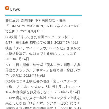
NEWS
藤江琢磨×森岡龍P×下社敦郎監督・映画
『LONESOME VACATION』3/10シネマスコーレに
て公開！
2024年3月16日
DIY映画『帰ってきた宮田バスターズ（株）」
9/17、第七藝術劇場にて公開！
2022年9月16日
映画『ダイナマイト・ソウル・バンビ』まさかの
上映延長決定、9/23まで！新宿K’s cinemaにて
2022年9月14日
7/10（日）開催！桂米紫『茨木コテン劇場～古典
落語とクラシカルシネマ～』合縁奇縁！恋はいつ
でも偶然に
2022年7月6日
大好評につき上映延長の映画『宮田バスターズ
（株）-大長編-』いよいよ大団円！ラスト12/14・
16の舞台挨拶をお見逃しなく！
2021年12月14日
コロナ禍を⾛り抜け⼀年以上のロングラン上映を
果たした映画『ひとくず』シアターセブンにて１
周年記念特別舞台挨拶開催決定︕︕
2021年12月3