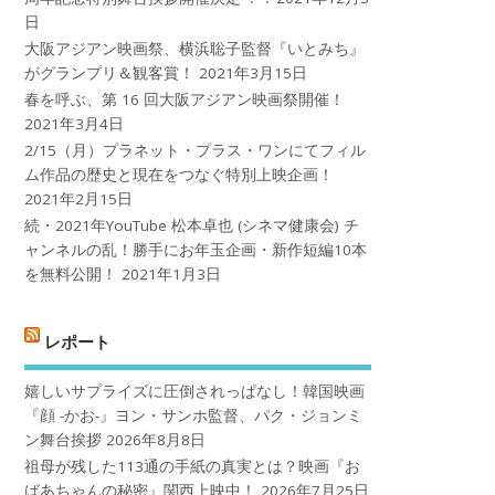
日
大阪アジアン映画祭、横浜聡子監督『いとみち』
がグランプリ＆観客賞！
2021年3月15日
春を呼ぶ、第 16 回大阪アジアン映画祭開催！
2021年3月4日
2/15（月）プラネット・プラス・ワンにてフィル
ム作品の歴史と現在をつなぐ特別上映企画！
2021年2月15日
続・2021年YouTube 松本卓也 (シネマ健康会) チ
ャンネルの乱！勝手にお年玉企画・新作短編10本
を無料公開！
2021年1月3日
レポート
嬉しいサプライズに圧倒されっぱなし！韓国映画
『顔 -かお-』ヨン・サンホ監督、パク・ジョンミ
ン舞台挨拶
2026年8月8日
祖母が残した113通の手紙の真実とは？映画『お
ばあちゃんの秘密』関西上映中！
2026年7月25日