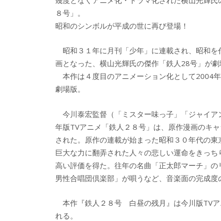
o
o
o
８号」。
昭和のシンボルが平成の世に再び登場！
k
昭和３１年に月刊「少年」に連載され、昭和を
画となった、横山光輝氏の傑作「鉄人28号」が
本作は４度目のアニメーション化として2004
劇場版。
今川泰宏監督（「ミスター味っ子」「ジャイアントロ
年版TVアニメ「鉄人２８号」は、原作漫画のキ
された。原作の連載が始まった昭和３０年代の東
巨大な力に翻弄された人々の悲しい運命をきっち
高い評価を得た。往年の名曲「正太郎マーチ」の
男性合唱団倶楽部」が唄うなど、音楽面の完成度
本作『鉄人２８号 白昼の残月』は今川版TVア
れる。