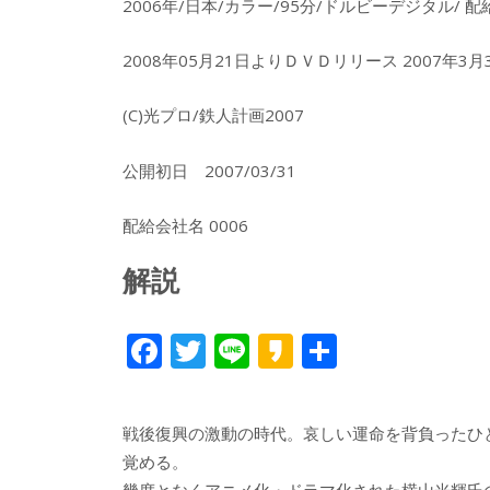
2006年/日本/カラー/95分/ドルビーデジタル/ 
2008年05月21日よりＤＶＤリリース 2007
(C)光プロ/鉄人計画2007
公開初日 2007/03/31
配給会社名 0006
解説
F
T
Li
K
共
ac
w
n
a
有
e
itt
e
k
戦後復興の激動の時代。哀しい運命を背負ったひ
b
er
a
覚める。
幾度となくアニメ化・ドラマ化された横山光輝氏