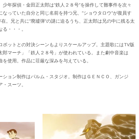
少年探偵・金田正太郎は”鉄人２８号”を操作して難事件を次々
になっていた自分と同じ名前を持つ兄、”ショウタロウ”が復員す
存在。兄と共に”廃墟弾”の謎に迫るうち、正太郎は兄の中に残る太
なる・・・。
ボットとの対決シーンもよりスケールアップ。主題歌にはTV版
太郎マーチ」「鉄人２８号」が使われている。また劇中音楽は
曲を使用。作品に荘厳な深みを与えている。
ーション制作はパルム・スタジオ。制作はＧＥＮＣＯ、ガンジ
ア・スーツ。