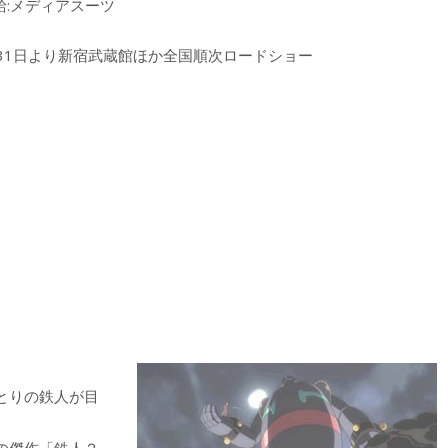
配給:メディアスーツ
年3月31日より新宿武蔵館ほか全国順次ロードショー
とりの鉄人が目
の傑作「鉄人２