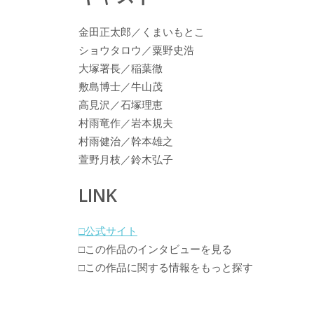
金田正太郎／くまいもとこ
ショウタロウ／粟野史浩
大塚署長／稲葉徹
敷島博士／牛山茂
高見沢／石塚理恵
村雨竜作／岩本規夫
村雨健治／幹本雄之
萱野月枝／鈴木弘子
LINK
□公式サイト
□この作品のインタビューを見る
□この作品に関する情報をもっと探す