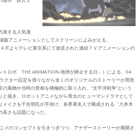
代表する人気漫
劇場版アニメーションとしてスクリーンによみがえる。
年４月よりテレビ東京系にて放送された連続ＴＶアニメーションの
ボ THE ANIMATION-地球が静止する日」）による、04
ャラクター設定を借りながら全くのオリジナルのストーリーが用意
京の風物や当時の世相を積極的に取り入れ、”太平洋戦争”という
りと描き、ロボットアニメながら骨太のヒューマンドラマとして
リメイクを千住明氏が手掛け、各界著名人で構成される「六本木
の高さも話題になった。
ニメのコンセプトを引きつぎつつ、アナザーストーリーが展開さ