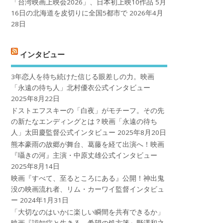
「台湾映画上映会2026」、日本初上映10作品 5月
16日の北海道を皮切りに全国5都市で
2026年4月
28日
インタビュー
3年恋人を待ち続けた信じる眼差しの力。映画
「永遠の待ち人」北村優衣公式インタビュー
2025年8月22日
ドストエフスキーの「白夜」がモチーフ。その先
の新たなエンディングとは？映画「永遠の待ち
人」太田慶監督公式インタビュー
2025年8月20日
熊本豪雨の故郷が舞台、葛藤を経て出演へ！映画
『囁きの河』主演・中原丈雄公式インタビュー
2025年8月14日
映画『すべて、至るところにある』公開！神出鬼
没の映画流れ者、リム・カーワイ監督インタビュ
ー
2024年1月31日
「大切なのはいかに楽しい瞬間を共有できるか」