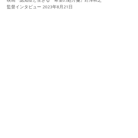
映画『認知症と生きる 希望の処方箋』野澤和之
監督インタビュー
2023年8月21日