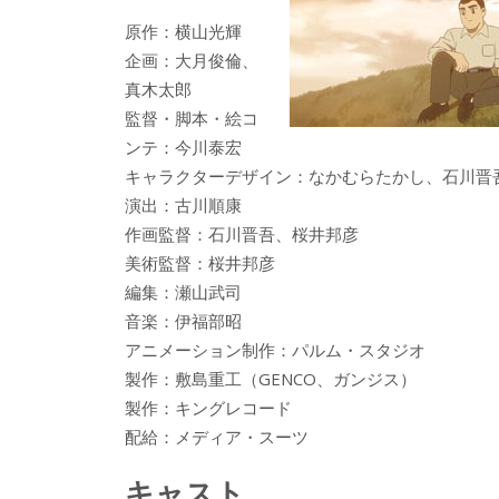
原作：横山光輝
企画：大月俊倫、
真木太郎
監督・脚本・絵コ
ンテ：今川泰宏
キャラクターデザイン：なかむらたかし、石川晋
演出：古川順康
作画監督：石川晋吾、桜井邦彦
美術監督：桜井邦彦
編集：瀬山武司
音楽：伊福部昭
アニメーション制作：パルム・スタジオ
製作：敷島重工（GENCO、ガンジス）
製作：キングレコード
配給：メディア・スーツ
キャスト