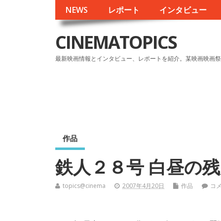
NEWS
レポート
インタビュー
CINEMATOPICS
最新映画情報とインタビュー、レポートを紹介。某映画映画祭
作品
鉄人２８号 白昼の
topics@cinema
2007年4月20日
作品
コ