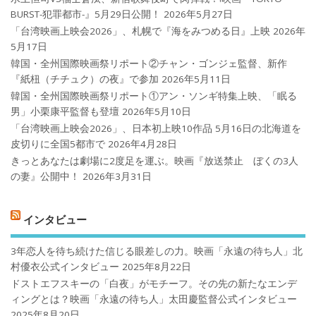
BURST-犯罪都市-』5月29日公開！
2026年5月27日
「台湾映画上映会2026」、札幌で『海をみつめる日』上映
2026年
5月17日
韓国・全州国際映画祭リポート②チャン・ゴンジェ監督、新作
『紙杻（チチュク）の夜』で参加
2026年5月11日
韓国・全州国際映画祭リポート①アン・ソンギ特集上映、「眠る
男」小栗康平監督も登壇
2026年5月10日
「台湾映画上映会2026」、日本初上映10作品 5月16日の北海道を
皮切りに全国5都市で
2026年4月28日
きっとあなたは劇場に2度足を運ぶ。映画『放送禁止 ぼくの3人
の妻』公開中！
2026年3月31日
インタビュー
3年恋人を待ち続けた信じる眼差しの力。映画「永遠の待ち人」北
村優衣公式インタビュー
2025年8月22日
ドストエフスキーの「白夜」がモチーフ。その先の新たなエンデ
ィングとは？映画「永遠の待ち人」太田慶監督公式インタビュー
2025年8月20日