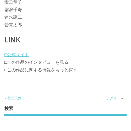
愛染恭子
霧浪千寿
速水建二
菅貫太郎
LINK
□公式サイト
□この作品のインタビューを見る
□この作品に関する情報をもっと探す
«
美式天然
ボクサー
»
検索