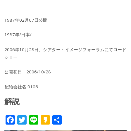
1987年02月07日公開
1987年/日本/
2006年10月28日、シアター・イメージフォーラムにてロード
ショー
公開初日 2006/10/28
配給会社名 0106
解説
F
T
Li
K
共
ac
w
n
a
有