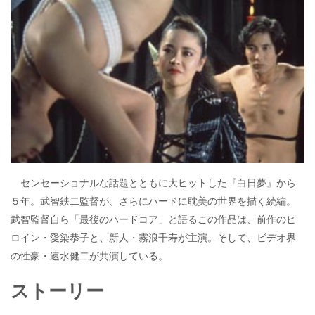
e
itt
e
k
b
er
a
o
o
o
k
センセーショナルな話題とともに大ヒットした『白日夢』から
５年。武智鉄二監督が、さらにハードに耽美の世界を描く続編。
武智監督自ら「最後のハードコア」と語るこの作品は、前作のヒ
ロイン・愛染恭子と、新人・霧浪千寿が主演。そして、ビデオ界
の性豪・速水健二が共演している。
ストーリー