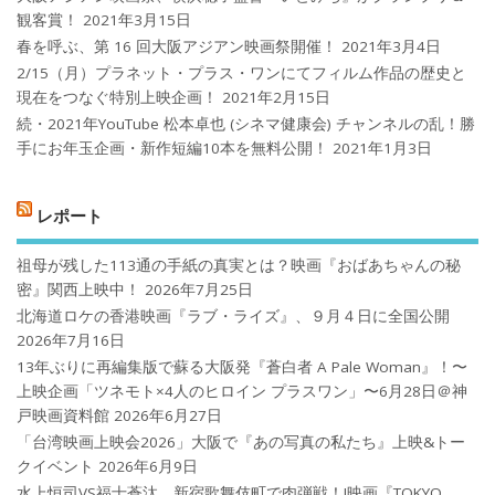
観客賞！
2021年3月15日
春を呼ぶ、第 16 回大阪アジアン映画祭開催！
2021年3月4日
2/15（月）プラネット・プラス・ワンにてフィルム作品の歴史と
現在をつなぐ特別上映企画！
2021年2月15日
続・2021年YouTube 松本卓也 (シネマ健康会) チャンネルの乱！勝
手にお年玉企画・新作短編10本を無料公開！
2021年1月3日
レポート
祖母が残した113通の手紙の真実とは？映画『おばあちゃんの秘
密』関西上映中！
2026年7月25日
北海道ロケの香港映画『ラブ・ライズ』、９月４日に全国公開
2026年7月16日
13年ぶりに再編集版で蘇る大阪発『蒼白者 A Pale Woman』！〜
上映企画「ツネモト×4人のヒロイン プラスワン」〜6月28日＠神
戸映画資料館
2026年6月27日
「台湾映画上映会2026」大阪で『あの写真の私たち』上映&トー
クイベント
2026年6月9日
水上恒司VS福士蒼汰、新宿歌舞伎町で肉弾戦！!映画『TOKYO