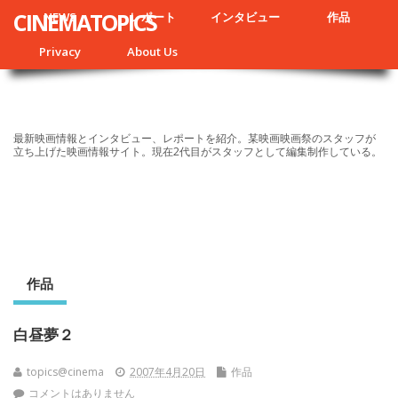
CINEMATOPICS
NEWS
レポート
インタビュー
作品
Privacy
About Us
最新映画情報とインタビュー、レポートを紹介。某映画映画祭のスタッフが
立ち上げた映画情報サイト。現在2代目がスタッフとして編集制作している。
作品
白昼夢２
topics@cinema
2007年4月20日
作品
コメントはありません