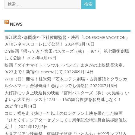
NEWS
藤江琢磨×森岡龍P×下社敦郎監督・映画『LONESOME VACATION』
3/10シネマスコーレにて公開！
2024年3月16日
DIY映画『帰ってきた宮田バスターズ（株）」9/17、第七藝術劇場
にて公開！
2022年9月16日
映画『ダイナマイト・ソウル・バンビ』まさかの上映延長決定、
9/23まで！新宿K’s cinemaにて
2022年9月14日
7/10（日）開催！桂米紫『茨木コテン劇場～古典落語とクラシカ
ルシネマ～』合縁奇縁！恋はいつでも偶然に
2022年7月6日
大好評につき上映延長の映画『宮田バスターズ（株）-大長編-』い
よいよ大団円！ラスト12/14・16の舞台挨拶をお見逃しなく！
2021年12月14日
コロナ禍を⾛り抜け⼀年以上のロングラン上映を果たした映画
『ひとくず』シアターセブンにて１周年記念特別舞台挨拶開催決
定︕︕
2021年12月3日
大阪アジアン映画祭、横浜聡子監督『いとみち』がグランプリ＆