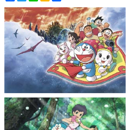
ac
w
n
a
有
e
itt
e
k
b
er
a
o
o
o
k