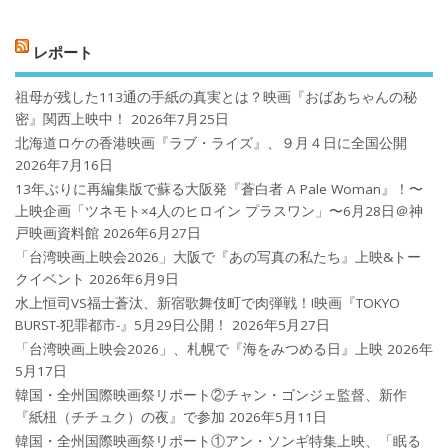
レポート
祖母が残した113通の手紙の真実とは？映画『おばあちゃんの秘
密』関西上映中！
2026年7月25日
北海道ロケの香港映画『ラブ・ライズ』、９月４日に全国公開
2026年7月16日
13年ぶりに再編集版で蘇る大阪発『蒼白者 A Pale Woman』！〜
上映企画「ツネモト×4人のヒロイン プラスワン」〜6月28日＠神
戸映画資料館
2026年6月27日
「台湾映画上映会2026」大阪で『あの写真の私たち』上映&トー
クイベント
2026年6月9日
水上恒司VS福士蒼汰、新宿歌舞伎町で肉弾戦！!映画『TOKYO
BURST-犯罪都市-』5月29日公開！
2026年5月27日
「台湾映画上映会2026」、札幌で『海をみつめる日』上映
2026年
5月17日
韓国・全州国際映画祭リポート②チャン・ゴンジェ監督、新作
『紙杻（チチュク）の夜』で参加
2026年5月11日
韓国・全州国際映画祭リポート①アン・ソンギ特集上映、「眠る