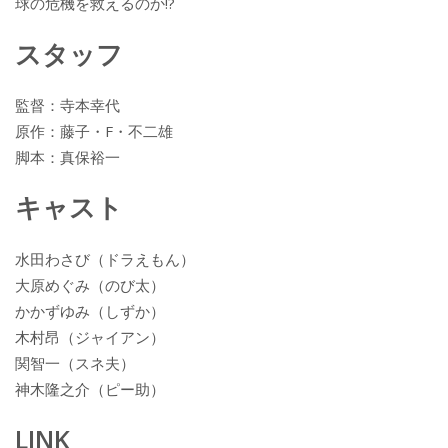
球の危機を救えるのか!?
スタッフ
監督：寺本幸代
原作：藤子・F・不二雄
脚本：真保裕一
キャスト
水田わさび（ドラえもん）
大原めぐみ（のび太）
かかずゆみ（しずか）
木村昂（ジャイアン）
関智一（スネ夫）
神木隆之介（ピー助）
LINK