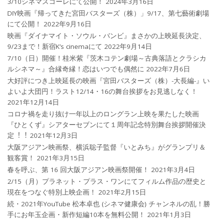
3/10シネマスコーレにて公開！
2024年3月16日
DIY映画『帰ってきた宮田バスターズ（株）」9/17、第七藝術劇場
にて公開！
2022年9月16日
映画『ダイナマイト・ソウル・バンビ』まさかの上映延長決定、
9/23まで！新宿K’s cinemaにて
2022年9月14日
7/10（日）開催！桂米紫『茨木コテン劇場～古典落語とクラシカ
ルシネマ～』合縁奇縁！恋はいつでも偶然に
2022年7月6日
大好評につき上映延長の映画『宮田バスターズ（株）-大長編-』い
よいよ大団円！ラスト12/14・16の舞台挨拶をお見逃しなく！
2021年12月14日
コロナ禍を⾛り抜け⼀年以上のロングラン上映を果たした映画
『ひとくず』シアターセブンにて１周年記念特別舞台挨拶開催決
定︕︕
2021年12月3日
大阪アジアン映画祭、横浜聡子監督『いとみち』がグランプリ＆
観客賞！
2021年3月15日
春を呼ぶ、第 16 回大阪アジアン映画祭開催！
2021年3月4日
2/15（月）プラネット・プラス・ワンにてフィルム作品の歴史と
現在をつなぐ特別上映企画！
2021年2月15日
続・2021年YouTube 松本卓也 (シネマ健康会) チャンネルの乱！勝
手にお年玉企画・新作短編10本を無料公開！
2021年1月3日