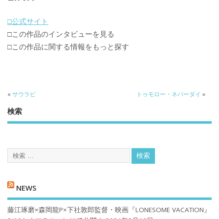
□公式サイト
□この作品のインタビューを見る
□この作品に関する情報をもっと探す
«
サウラビ
トゥモロー・ネバーダイ
»
検索
NEWS
藤江琢磨×森岡龍P×下社敦郎監督・映画『LONESOME VACATION』