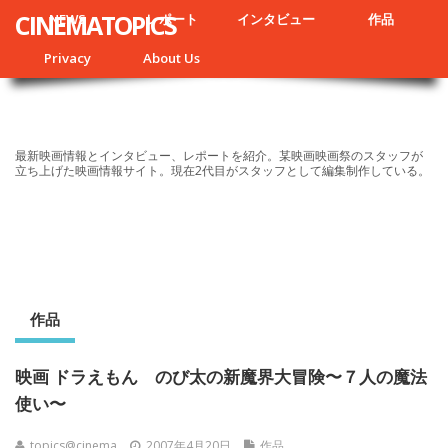
CINEMATOPICS
NEWS
レポート
インタビュー
作品
Privacy
About Us
最新映画情報とインタビュー、レポートを紹介。某映画映画祭のスタッフが
立ち上げた映画情報サイト。現在2代目がスタッフとして編集制作している。
作品
映画 ドラえもん のび太の新魔界大冒険〜７人の魔法
使い〜
topics@cinema
2007年4月20日
作品