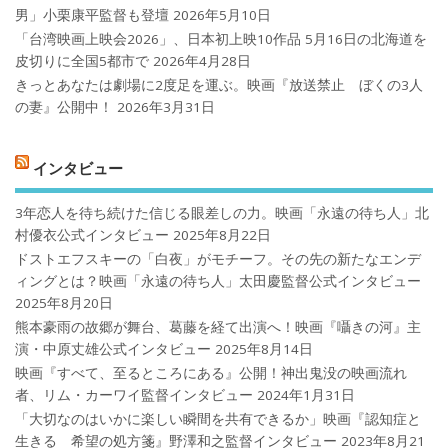
男」小栗康平監督も登壇
2026年5月10日
「台湾映画上映会2026」、日本初上映10作品 5月16日の北海道を
皮切りに全国5都市で
2026年4月28日
きっとあなたは劇場に2度足を運ぶ。映画『放送禁止 ぼくの3人
の妻』公開中！
2026年3月31日
インタビュー
3年恋人を待ち続けた信じる眼差しの力。映画「永遠の待ち人」北
村優衣公式インタビュー
2025年8月22日
ドストエフスキーの「白夜」がモチーフ。その先の新たなエンデ
ィングとは？映画「永遠の待ち人」太田慶監督公式インタビュー
2025年8月20日
熊本豪雨の故郷が舞台、葛藤を経て出演へ！映画『囁きの河』主
演・中原丈雄公式インタビュー
2025年8月14日
映画『すべて、至るところにある』公開！神出鬼没の映画流れ
者、リム・カーワイ監督インタビュー
2024年1月31日
「大切なのはいかに楽しい瞬間を共有できるか」映画『認知症と
生きる 希望の処方箋』野澤和之監督インタビュー
2023年8月21