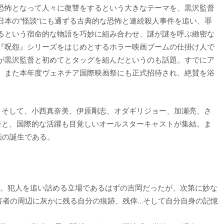
恐怖となって人々に復讐をするという大きなテーマを、黒沢監督
日本の”怪談”にも通ずる古典的な恐怖と連続殺人事件を追い、罪
るという宿命的な物語を巧妙に組み合わせ、謎が謎を呼ぶ緻密な
『呪怨』シリーズをはじめとするホラー映画ブームの仕掛け人で
が黒沢監督と初めてとタッグを組んだというのも話題。すでにア
。また本年度ヴェネチア国際映画祭にも正式招待され、絶賛を浴
。そして、小西真奈美、伊原剛志、オダギリジョー、加瀬亮、さ
奈と、国際的な活躍も目覚しいオールスターキャストが集結。ま
画の誕生である。
…。犯人を追い詰める立場であるはずの吉岡だったが、次第に妙な
害者の周辺に灰かに残る自分の痕跡、残倖…そして自分自身の記憶