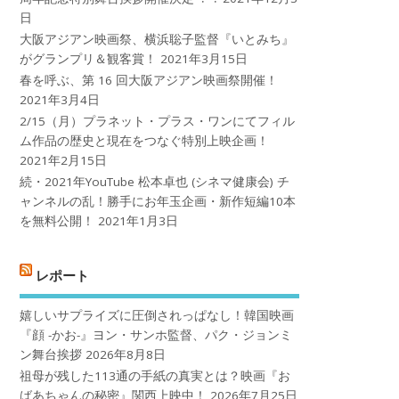
日
大阪アジアン映画祭、横浜聡子監督『いとみち』
がグランプリ＆観客賞！
2021年3月15日
春を呼ぶ、第 16 回大阪アジアン映画祭開催！
2021年3月4日
2/15（月）プラネット・プラス・ワンにてフィル
ム作品の歴史と現在をつなぐ特別上映企画！
2021年2月15日
続・2021年YouTube 松本卓也 (シネマ健康会) チ
ャンネルの乱！勝手にお年玉企画・新作短編10本
を無料公開！
2021年1月3日
レポート
嬉しいサプライズに圧倒されっぱなし！韓国映画
『顔 -かお-』ヨン・サンホ監督、パク・ジョンミ
ン舞台挨拶
2026年8月8日
祖母が残した113通の手紙の真実とは？映画『お
ばあちゃんの秘密』関西上映中！
2026年7月25日