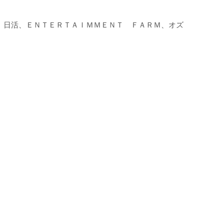
S、日活、ＥＮＴＥＲＴＡＩＭＭＥＮＴ ＦＡＲＭ、オズ