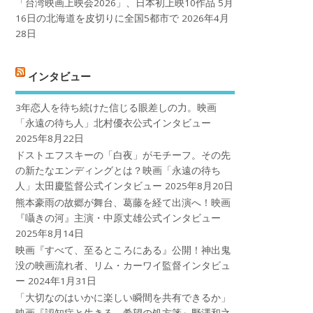
「台湾映画上映会2026」、日本初上映10作品 5月
16日の北海道を皮切りに全国5都市で
2026年4月
28日
インタビュー
3年恋人を待ち続けた信じる眼差しの力。映画
「永遠の待ち人」北村優衣公式インタビュー
2025年8月22日
ドストエフスキーの「白夜」がモチーフ。その先
の新たなエンディングとは？映画「永遠の待ち
人」太田慶監督公式インタビュー
2025年8月20日
熊本豪雨の故郷が舞台、葛藤を経て出演へ！映画
『囁きの河』主演・中原丈雄公式インタビュー
2025年8月14日
映画『すべて、至るところにある』公開！神出鬼
没の映画流れ者、リム・カーワイ監督インタビュ
ー
2024年1月31日
「大切なのはいかに楽しい瞬間を共有できるか」