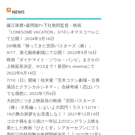
NEWS
藤江琢磨×森岡龍P×下社敦郎監督・映画
『LONESOME VACATION』3/10シネマスコーレに
て公開！
2024年3月16日
DIY映画『帰ってきた宮田バスターズ（株）」
9/17、第七藝術劇場にて公開！
2022年9月16日
映画『ダイナマイト・ソウル・バンビ』まさかの
上映延長決定、9/23まで！新宿K’s cinemaにて
2022年9月14日
7/10（日）開催！桂米紫『茨木コテン劇場～古典
落語とクラシカルシネマ～』合縁奇縁！恋はいつ
でも偶然に
2022年7月6日
大好評につき上映延長の映画『宮田バスターズ
（株）-大長編-』いよいよ大団円！ラスト12/14・
16の舞台挨拶をお見逃しなく！
2021年12月14日
コロナ禍を⾛り抜け⼀年以上のロングラン上映を
果たした映画『ひとくず』シアターセブンにて１
周年記念特別舞台挨拶開催決定︕︕
2021年12月3