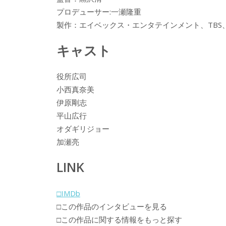
プロデューサー:一瀬隆重
製作：エイベックス・エンタテインメント、TB
キャスト
役所広司
小西真奈美
伊原剛志
平山広行
オダギリジョー
加瀬亮
LINK
□IMDb
□この作品のインタビューを見る
□この作品に関する情報をもっと探す