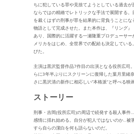
ちに犯している罪や見捨てようとしている過去が
ならではの精緻でレトリックな手法で展開する。
を裁くはずの刑事が罪を結果的に背負うことにな
物語として完成させた。また本作は、『リング』
あり、国際的に活躍する一瀬隆重プロデューサー
メリカをはじめ、全世界での配給も決定している
びた。
主演は黒沢監督作品7作目の出演となる役所広司
らに3年半ぶりにスクリーンに復帰した葉月里緒
さに黒沢清の新作に相応しい”本格派”と呼べる映
ストーリー
刑事・吉岡(役所広司)の周辺で続発する殺人事件
感情に揺れ始める。自分が犯人ではないのか…被
すら自らの潔白を何も語らないのだ。