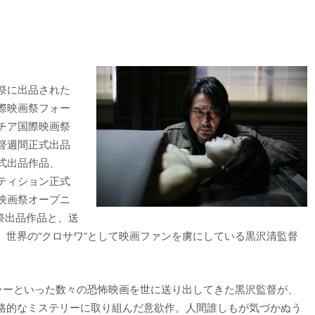
画祭に出品された
国際映画祭フォー
ネチア国際映画祭
監督週間正式出品
正式出品作品、
ペティション正式
際映画祭オープニ
画祭出品作品と、送
、世界の”クロサワ”として映画ファンを虜にしている黒沢清監督
ホラーといった数々の恐怖映画を世に送り出してきた黒沢監督が、
格的なミステリーに取り組んだ意欲作。人間誰しもが気づかぬう