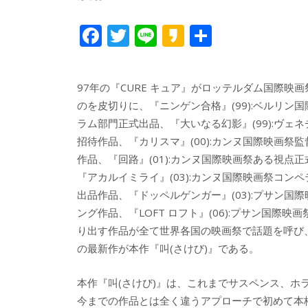
F
T
Li
K
共
ac
w
n
a
有
e
itt
e
k
97年の『CURE キュア』がロッテルダム国際映
b
er
a
のを皮切りに、『ニンゲン合格』(99):ベルリン
o
o
ラム部門正式出品、『大いなる幻影』(99):ヴェ
o
招待作品、『カリスマ』(00):カンヌ国際映画祭
作品、『回路』(01):カンヌ国際映画祭ある視点
k
『アカルイミライ』(03):カンヌ国際映画祭コン
出品作品、『ドッペルゲンガー』(03):プサン国
ング作品、『LOFT ロフト』(06):プサン国際映
り出す作品が全て世界各国の映画祭で話題を呼び
の最新作が本作『叫(さけび)』である。
本作『叫(さけび)』は、これまでサスペンス、
今までの作品とは全く違うアプローチで初めて本