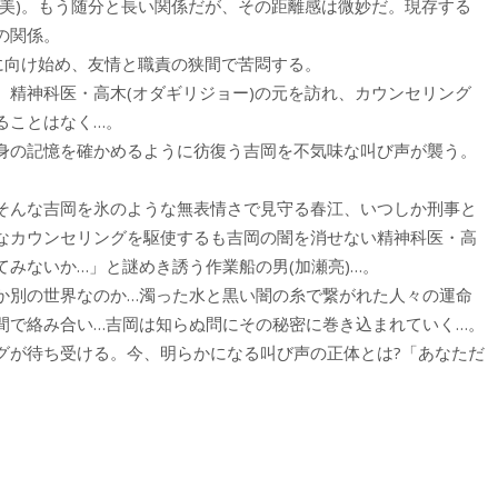
奈美)。もう随分と長い関係だが、その距離感は微妙だ。現存する
の関係。
に向け始め、友情と職責の狭間で苦悶する。
、精神科医・高木(オダギリジョー)の元を訪れ、カウンセリング
ることはなく…。
身の記憶を確かめるように彷復う吉岡を不気味な叫び声が襲う。
そんな吉岡を氷のような無表情さで見守る春江、いつしか刑事と
なカウンセリングを駆使するも吉岡の闇を消せない精神科医・高
みないか…」と謎めき誘う作業船の男(加瀬亮)…。
か別の世界なのか…濁った水と黒い闇の糸で繋がれた人々の運命
間で絡み合い…吉岡は知らぬ問にその秘密に巻き込まれていく…。
グが待ち受ける。今、明らかになる叫び声の正体とは?「あなただ