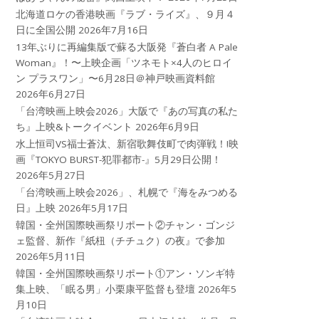
北海道ロケの香港映画『ラブ・ライズ』、９月４
日に全国公開
2026年7月16日
13年ぶりに再編集版で蘇る大阪発『蒼白者 A Pale
Woman』！〜上映企画「ツネモト×4人のヒロイ
ン プラスワン」〜6月28日＠神戸映画資料館
2026年6月27日
「台湾映画上映会2026」大阪で『あの写真の私た
ち』上映&トークイベント
2026年6月9日
水上恒司VS福士蒼汰、新宿歌舞伎町で肉弾戦！!映
画『TOKYO BURST-犯罪都市-』5月29日公開！
2026年5月27日
「台湾映画上映会2026」、札幌で『海をみつめる
日』上映
2026年5月17日
韓国・全州国際映画祭リポート②チャン・ゴンジ
ェ監督、新作『紙杻（チチュク）の夜』で参加
2026年5月11日
韓国・全州国際映画祭リポート①アン・ソンギ特
集上映、「眠る男」小栗康平監督も登壇
2026年5
月10日