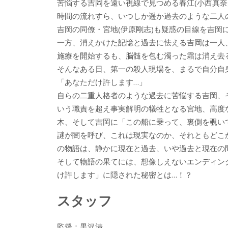
苦悩する吉岡を遠い視線で見つめる春江(小西真
時間の流れすら、いつしか遥か過去のような二人
吉岡の同僚・宮地(伊原剛志)も疑惑の目線を吉岡
一方、消えかけた記憶と過去に怯える吉岡は一人
施療を開始するも、脳髄を包む濁った霜は消え去
そんなある日、第一の殺人現場を、まるで自分自
「あなただけ許します…」
自らの二重人格者のような過去に苦悩する吉岡、
いう職責を超え事実解明の犠牲となる宮地、高度
木、そして吉岡に「この船に乗って、裏側を覗いて
謎が闇を呼び、これは現実なのか、それともどこ
の物語は、静かに現在と過去、いや過去と現在の
そして物語の果てには、想像しえないエンディン
け許します」に隠された秘密とは…！？
スタッフ
監督：黒沢清