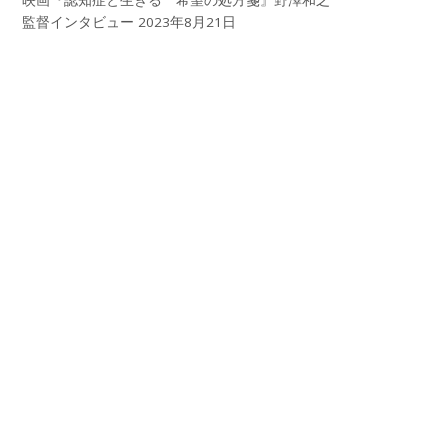
映画『認知症と生きる 希望の処方箋』野澤和之
監督インタビュー
2023年8月21日