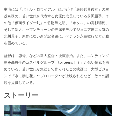
主演には「バトル・ロワイアル」ほか近作「最終兵器彼女」の主
役も務め、若い世代を代表する女優に成長している前田亜季。そ
の他「仮面ライダー剣」の竹財輝之助、「ホタル」の高杉瑞穂、
そして新人、セブンティーンの専属モデルでジュニア層に人気の
北川景子。原作にない新聞記者役に、ベテラン永島敏行などが脇
を固めている。
監督は「恋骨」などの新人監督・後藤憲治。また、エンディング
曲を高校生のゴスペルグループ「toi teens！？」が歌い情感を深
めている。若い世代が集結して作られたこの映画は、大型ビジョ
ンで『水に棲む花』〜プロローグ〜が上映されるなど、数々の話
題を提供している。
ストーリー