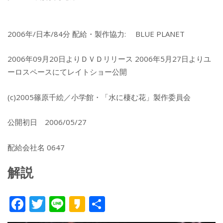
2006年/日本/84分 配給・製作協力: BLUE PLANET
2006年09月20日よりＤＶＤリリース 2006年5月27日よりユ
ーロスペースにてレイトショー公開
(c)2005篠原千絵／小学館・「水に棲む花」製作委員会
公開初日 2006/05/27
配給会社名 0647
解説
F
T
Li
K
共
ac
w
n
a
有