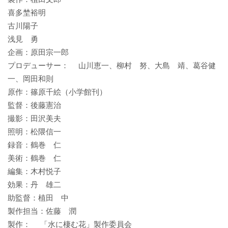
喜多埜裕明
古川陽子
浅見 勇
企画：原田宗一郎
プロデューサー： 山川恵一、柳村 努、大島 靖、葛谷健
一、岡田和則
原作：篠原千絵（小学館刊）
監督：後藤憲治
撮影：田沢美夫
照明：松隈信一
録音：鶴巻 仁
美術：鶴巻 仁
編集：木村悦子
効果：丹 雄二
助監督：植田 中
製作担当：佐藤 潤
製作： 「水に棲む花」製作委員会