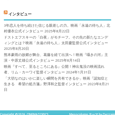
インタビュー
3年恋人を待ち続けた信じる眼差しの力。映画「永遠の待ち人」北
村優衣公式インタビュー
2025年8月22日
ドストエフスキーの「白夜」がモチーフ。その先の新たなエンデ
ィングとは？映画「永遠の待ち人」太田慶監督公式インタビュー
2025年8月20日
熊本豪雨の故郷が舞台、葛藤を経て出演へ！映画『囁きの河』主
演・中原丈雄公式インタビュー
2025年8月14日
映画『すべて、至るところにある』公開！神出鬼没の映画流れ
者、リム・カーワイ監督インタビュー
2024年1月31日
「大切なのはいかに楽しい瞬間を共有できるか」映画『認知症と
生きる 希望の処方箋』野澤和之監督インタビュー
2023年8月21
日
Copyright ©2026. CINEMATOPICS
Mesocolumn テーマ by Dezzain