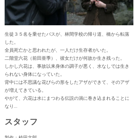
生徒３５名を乗せたバスが、林間学校の帰り道、橋から転落
した。
全員死亡かと思われたが、一人だけ生存者がいた。
二階堂六花（前田亜季）、彼女だけが何故か生き残った。
しかし六花は、事故以来身体の調子が悪く、水なしでは生き
られない身体になっていた。
背中には不思議な花びらの形をしたアザができて、そのアザ
が増えてきている。
やがて、六花は水にまつわる伝説の渦に巻き込まれることに
なり…
スタッフ
製作：植田文郎