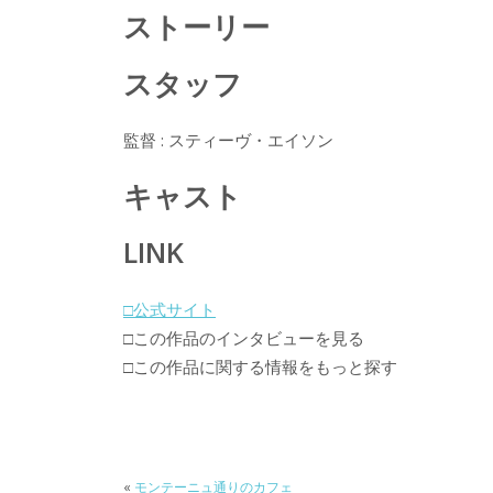
o
o
ストーリー
o
スタッフ
k
監督 : スティーヴ・エイソン
キャスト
LINK
□公式サイト
□この作品のインタビューを見る
□この作品に関する情報をもっと探す
«
モンテーニュ通りのカフェ