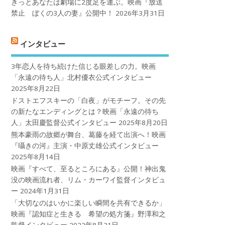
きっとあなたは劇場に2度足を運ぶ。映画『放送
禁止 ぼくの3人の妻』公開中！
2026年3月31日
インタビュー
3年恋人を待ち続けた信じる眼差しの力。映画
「永遠の待ち人」北村優衣公式インタビュー
2025年8月22日
ドストエフスキーの「白夜」がモチーフ。その先
の新たなエンディングとは？映画「永遠の待ち
人」太田慶監督公式インタビュー
2025年8月20日
熊本豪雨の故郷が舞台、葛藤を経て出演へ！映画
『囁きの河』主演・中原丈雄公式インタビュー
2025年8月14日
映画『すべて、至るところにある』公開！神出鬼
没の映画流れ者、リム・カーワイ監督インタビュ
ー
2024年1月31日
「大切なのはいかに楽しい瞬間を共有できるか」
映画『認知症と生きる 希望の処方箋』野澤和之