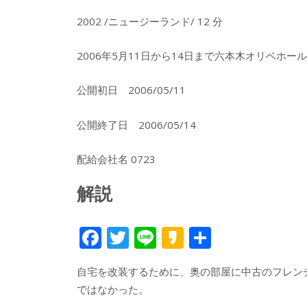
2002 /ニュージーランド/ 12 分
2006年5月11日から14日まで六本木オリベホ
公開初日 2006/05/11
公開終了日 2006/05/14
配給会社名 0723
解説
F
T
Li
K
共
ac
w
n
a
有
自宅を改装するために、奥の部屋に中古のフレン
e
itt
e
k
ではなかった。
b
er
a