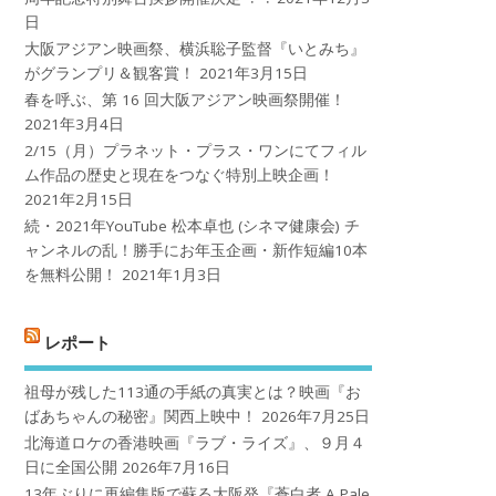
日
大阪アジアン映画祭、横浜聡子監督『いとみち』
がグランプリ＆観客賞！
2021年3月15日
春を呼ぶ、第 16 回大阪アジアン映画祭開催！
2021年3月4日
2/15（月）プラネット・プラス・ワンにてフィル
ム作品の歴史と現在をつなぐ特別上映企画！
2021年2月15日
続・2021年YouTube 松本卓也 (シネマ健康会) チ
ャンネルの乱！勝手にお年玉企画・新作短編10本
を無料公開！
2021年1月3日
レポート
祖母が残した113通の手紙の真実とは？映画『お
ばあちゃんの秘密』関西上映中！
2026年7月25日
北海道ロケの香港映画『ラブ・ライズ』、９月４
日に全国公開
2026年7月16日
13年ぶりに再編集版で蘇る大阪発『蒼白者 A Pale