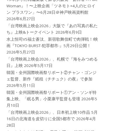
Woman』！〜上映企画「ツネモト×4人のヒロイ
ン プラスワン」〜6月28日＠神戸映画資料館
2026年6月27日
「台湾映画上映会2026」大阪で『あの写真の私た
ち』上映&トークイベント
2026年6月9日
水上恒司VS福士蒼汰、新宿歌舞伎町で肉弾戦！!映
画『TOKYO BURST-犯罪都市-』5月29日公開！
2026年5月27日
「台湾映画上映会2026」、札幌で『海をみつめる
日』上映
2026年5月17日
韓国・全州国際映画祭リポート②チャン・ゴンジ
ェ監督、新作『紙杻（チチュク）の夜』で参加
2026年5月11日
韓国・全州国際映画祭リポート①アン・ソンギ特
集上映、「眠る男」小栗康平監督も登壇
2026年5
月10日
「台湾映画上映会2026」、日本初上映10作品 5月
16日の北海道を皮切りに全国5都市で
2026年4月
28日