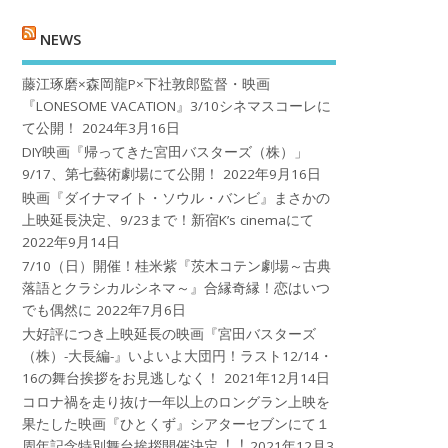
NEWS
藤江琢磨×森岡龍P×下社敦郎監督・映画
『LONESOME VACATION』3/10シネマスコーレに
て公開！
2024年3月16日
DIY映画『帰ってきた宮田バスターズ（株）」
9/17、第七藝術劇場にて公開！
2022年9月16日
映画『ダイナマイト・ソウル・バンビ』まさかの
上映延長決定、9/23まで！新宿K’s cinemaにて
2022年9月14日
7/10（日）開催！桂米紫『茨木コテン劇場～古典
落語とクラシカルシネマ～』合縁奇縁！恋はいつ
でも偶然に
2022年7月6日
大好評につき上映延長の映画『宮田バスターズ
（株）-大長編-』いよいよ大団円！ラスト12/14・
16の舞台挨拶をお見逃しなく！
2021年12月14日
コロナ禍を⾛り抜け⼀年以上のロングラン上映を
果たした映画『ひとくず』シアターセブンにて１
周年記念特別舞台挨拶開催決定︕︕
2021年12月3