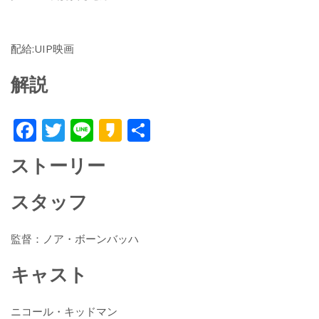
配給:UIP映画
解説
F
T
Li
K
共
ac
w
n
a
有
ストーリー
e
itt
e
k
b
er
a
スタッフ
o
o
o
監督：ノア・ボーンバッハ
k
キャスト
ニコール・キッドマン