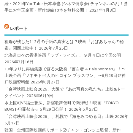
続・2021年YouTube 松本卓也 (シネマ健康会) チャンネルの乱！勝
手にお年玉企画・新作短編10本を無料公開！
2021年1月3日
レポート
祖母が残した113通の手紙の真実とは？映画『おばあちゃんの秘
密』関西上映中！
2026年7月25日
北海道ロケの香港映画『ラブ・ライズ』、９月４日に全国公開
2026年7月16日
13年ぶりに再編集版で蘇る大阪発『蒼白者 A Pale Woman』！〜
上映企画「ツネモト×4人のヒロイン プラスワン」〜6月28日＠神
戸映画資料館
2026年6月27日
「台湾映画上映会2026」大阪で『あの写真の私たち』上映&トー
クイベント
2026年6月9日
水上恒司VS福士蒼汰、新宿歌舞伎町で肉弾戦！!映画『TOKYO
BURST-犯罪都市-』5月29日公開！
2026年5月27日
「台湾映画上映会2026」、札幌で『海をみつめる日』上映
2026年
5月17日
韓国・全州国際映画祭リポート②チャン・ゴンジェ監督、新作