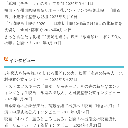
『紙杻（チチュク）の夜』で参加
2026年5月11日
韓国・全州国際映画祭リポート①アン・ソンギ特集上映、「眠る
男」小栗康平監督も登壇
2026年5月10日
「台湾映画上映会2026」、日本初上映10作品 5月16日の北海道を
皮切りに全国5都市で
2026年4月28日
きっとあなたは劇場に2度足を運ぶ。映画『放送禁止 ぼくの3人
の妻』公開中！
2026年3月31日
インタビュー
3年恋人を待ち続けた信じる眼差しの力。映画「永遠の待ち人」北
村優衣公式インタビュー
2025年8月22日
ドストエフスキーの「白夜」がモチーフ。その先の新たなエンデ
ィングとは？映画「永遠の待ち人」太田慶監督公式インタビュー
2025年8月20日
熊本豪雨の故郷が舞台、葛藤を経て出演へ！映画『囁きの河』主
演・中原丈雄公式インタビュー
2025年8月14日
映画『すべて、至るところにある』公開！神出鬼没の映画流れ
者、リム・カーワイ監督インタビュー
2024年1月31日