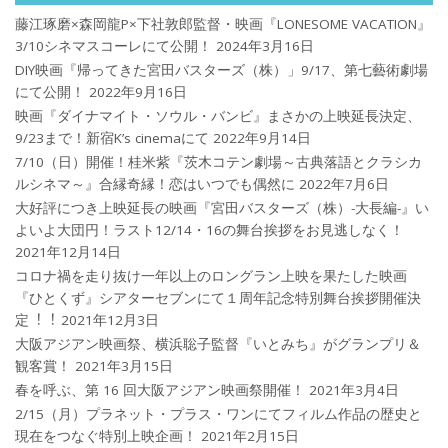
藤江琢磨×森岡龍P×下社敦郎監督・映画『LONESOME VACATION』
3/10シネマスコーレにて公開！
2024年3月16日
DIY映画『帰ってきた宮田バスターズ（株）」9/17、第七藝術劇場
にて公開！
2022年9月16日
映画『ダイナマイト・ソウル・バンビ』まさかの上映延長決定、
9/23まで！新宿K’s cinemaにて
2022年9月14日
7/10（日）開催！桂米紫『茨木コテン劇場～古典落語とクラシカ
ルシネマ～』合縁奇縁！恋はいつでも偶然に
2022年7月6日
大好評につき上映延長の映画『宮田バスターズ（株）-大長編-』い
よいよ大団円！ラスト12/14・16の舞台挨拶をお見逃しなく！
2021年12月14日
コロナ禍を⾛り抜け⼀年以上のロングラン上映を果たした映画
『ひとくず』シアターセブンにて１周年記念特別舞台挨拶開催決
定︕︕
2021年12月3日
大阪アジアン映画祭、横浜聡子監督『いとみち』がグランプリ＆
観客賞！
2021年3月15日
春を呼ぶ、第 16 回大阪アジアン映画祭開催！
2021年3月4日
2/15（月）プラネット・プラス・ワンにてフィルム作品の歴史と
現在をつなぐ特別上映企画！
2021年2月15日