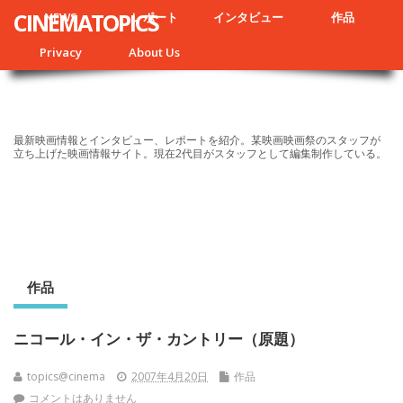
CINEMATOPICS
NEWS
レポート
インタビュー
作品
Privacy
About Us
最新映画情報とインタビュー、レポートを紹介。某映画映画祭のスタッフが
立ち上げた映画情報サイト。現在2代目がスタッフとして編集制作している。
作品
ニコール・イン・ザ・カントリー（原題）
topics@cinema
2007年4月20日
作品
コメントはありません