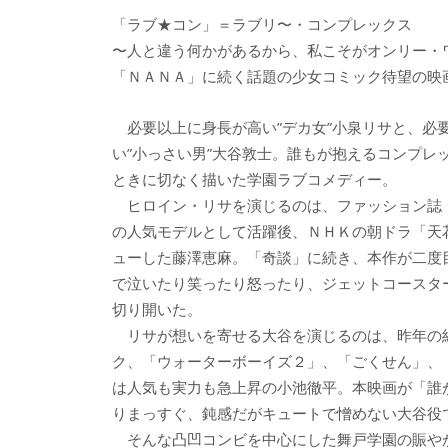
e
itt
e
k
「ラブ★コン」＝ラブリ〜・コンプレックス
b
er
a
〜人と違う何かがあるから、私こそがオンリー・
o
o
「ＮＡＮＡ」に続く話題の少女コミック待望の映
o
必要以上に身長が高い”デカ女”小泉リサと、必
k
い”小っさい男”大谷敦士。誰もが抱えるコンプレ
ときに切なく描いた学園ラブコメディー。
ヒロイン・リサを演じるのは、ファッション誌「
の人気モデルとして活躍後、ＮＨＫの朝ドラ「天
ューした藤澤恵麻。「奇談」に続き、本作が二度
で泣いたり笑ったり怒ったり、ジェットコースタ
切り開いた。
リサが想いを寄せる大谷を演じるのは、昨年の
ク、「ウォーターボーイズ２」、「ごくせん」、
は人気も実力も急上昇の小池徹平。本映画が「誰
りまっすぐ、鈍感だがキュートで憎めない大谷役
そんな凸凹コンビを中心にした舞戸学園の賑や