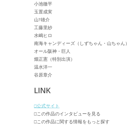
小池徹平
玉置成実
山?雄介
工藤里紗
水嶋ヒロ
南海キャンディーズ（しずちゃん・山ちゃん）
オール阪神・巨人
畑正憲（特別出演）
温水洋一
谷原章介
LINK
□公式サイト
□この作品のインタビューを見る
□この作品に関する情報をもっと探す