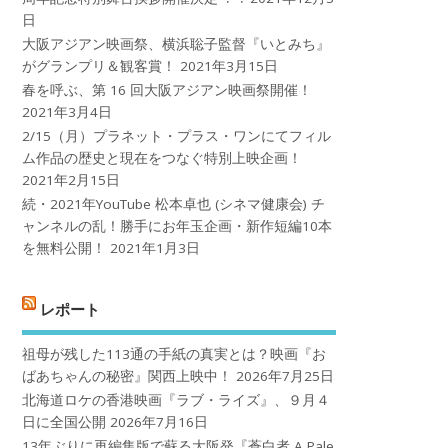
日
大阪アジアン映画祭、横浜聡子監督『いとみち』
がグランプリ＆観客賞！
2021年3月15日
春を呼ぶ、第 16 回大阪アジアン映画祭開催！
2021年3月4日
2/15（月）プラネット・プラス・ワンにてフィル
ム作品の歴史と現在をつなぐ特別上映企画！
2021年2月15日
続・2021年YouTube 松本卓也 (シネマ健康会) チ
ャンネルの乱！勝手にお年玉企画・新作短編10本
を無料公開！
2021年1月3日
レポート
祖母が残した113通の手紙の真実とは？映画『お
ばあちゃんの秘密』関西上映中！
2026年7月25日
北海道ロケの香港映画『ラブ・ライズ』、９月４
日に全国公開
2026年7月16日
13年ぶりに再編集版で蘇る大阪発『蒼白者 A Pale