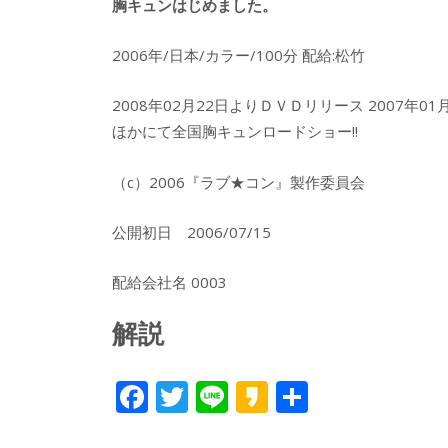
胸キュンはじめました。
2006年/日本/カラー/100分 配給:松竹
2008年02月22日よりＤＶＤリリース 2007年0
ほかにて全国胸キュンロードショー!!
（c）2006『ラブ★コン』製作委員会
公開初日 2006/07/15
配給会社名 0003
解説
F
T
Li
K
共
ac
w
n
a
有