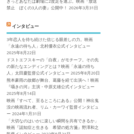
きっとあなたは劇場に2度足を運ぶ。映画『放送
禁止 ぼくの3人の妻』公開中！
2026年3月31日
インタビュー
3年恋人を待ち続けた信じる眼差しの力。映画
「永遠の待ち人」北村優衣公式インタビュー
2025年8月22日
ドストエフスキーの「白夜」がモチーフ。その先
の新たなエンディングとは？映画「永遠の待ち
人」太田慶監督公式インタビュー
2025年8月20日
熊本豪雨の故郷が舞台、葛藤を経て出演へ！映画
『囁きの河』主演・中原丈雄公式インタビュー
2025年8月14日
映画『すべて、至るところにある』公開！神出鬼
没の映画流れ者、リム・カーワイ監督インタビュ
ー
2024年1月31日
「大切なのはいかに楽しい瞬間を共有できるか」
映画『認知症と生きる 希望の処方箋』野澤和之