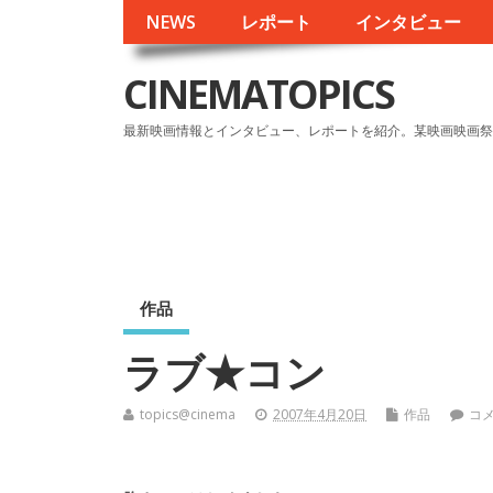
NEWS
レポート
インタビュー
CINEMATOPICS
最新映画情報とインタビュー、レポートを紹介。某映画映画祭
作品
ラブ★コン
topics@cinema
2007年4月20日
作品
コ