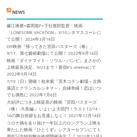
NEWS
藤江琢磨×森岡龍P×下社敦郎監督・映画
『LONESOME VACATION』3/10シネマスコーレに
て公開！
2024年3月16日
DIY映画『帰ってきた宮田バスターズ（株）」
9/17、第七藝術劇場にて公開！
2022年9月16日
映画『ダイナマイト・ソウル・バンビ』まさかの
上映延長決定、9/23まで！新宿K’s cinemaにて
2022年9月14日
7/10（日）開催！桂米紫『茨木コテン劇場～古典
落語とクラシカルシネマ～』合縁奇縁！恋はいつ
でも偶然に
2022年7月6日
大好評につき上映延長の映画『宮田バスターズ
（株）-大長編-』いよいよ大団円！ラスト12/14・
16の舞台挨拶をお見逃しなく！
2021年12月14日
コロナ禍を⾛り抜け⼀年以上のロングラン上映を
果たした映画『ひとくず』シアターセブンにて１
周年記念特別舞台挨拶開催決定︕︕
2021年12月3