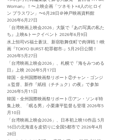
Woman』！〜上映企画「ツネモト×4人のヒロイ
ン プラスワン」〜6月28日＠神戸映画資料館
2026年6月27日
「台湾映画上映会2026」大阪で『あの写真の私た
ち』上映&トークイベント
2026年6月9日
水上恒司VS福士蒼汰、新宿歌舞伎町で肉弾戦！!映
画『TOKYO BURST-犯罪都市-』5月29日公開！
2026年5月27日
「台湾映画上映会2026」、札幌で『海をみつめる
日』上映
2026年5月17日
韓国・全州国際映画祭リポート②チャン・ゴンジ
ェ監督、新作『紙杻（チチュク）の夜』で参加
2026年5月11日
韓国・全州国際映画祭リポート①アン・ソンギ特
集上映、「眠る男」小栗康平監督も登壇
2026年5
月10日
「台湾映画上映会2026」、日本初上映10作品 5月
16日の北海道を皮切りに全国5都市で
2026年4月
28日