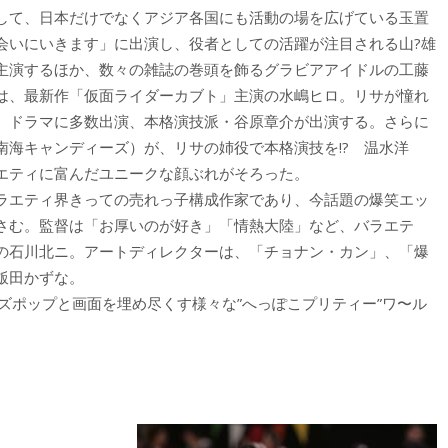
して、日本だけでなくアジア各国にも活動の場を広げている玉置
会いにいきます」に出演し、役者としての活躍が注目される山?雄
主演するほか、数々の雑誌の巻頭を飾るグラビアアイドルの工藤
は、最新作「仮面ライダーカブト」主演の水嶋ヒロ。リサが憧れ
、ドラマに多数出演、本格演技派・谷原章介が出演する。さらに
海キャンディーズ）が、リサの姉役で本格演技を!? 温水洋
エティに富んだユニークな顔ぶれがそろった。
ラエティ界きっての売れっ子構成作家であり、今話題の爆笑エッ
さむ。監督は「お厚いのが好き」「情熱大陸」など、バラエテ
の石川北ニ。アートディレクターは、「チョナン・カン」、「爆
飯田かずな。
ズポップと画面を埋め尽くす様々な”へっぽこプリティー”ワ〜ル