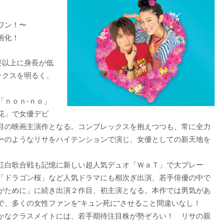
ワン！〜
画化！
要以上に身長が低
ックスを明るく、
ｎｏｎ‐ｎｏ」
花」で女優デビ
目の映画主演作となる。コンプレックスを抱えつつも、常に全力
ーのようなリサをハイテンションで演じ、女優としての新天地を
紅白歌合戦も記憶に新しい超人気デュオ「ＷａＴ」で大ブレー
「ドラゴン桜」など人気ドラマにも相次ぎ出演、若手俳優の中で
がために」に続き出演２作目、初主演となる。本作では男気があ
で、多くの女性ファンを”キュン死に”させること間違いなし！
かなクラスメイトには、若手期待注目株が勢ぞろい！ リサの親