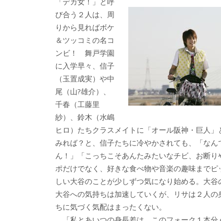
「デカ女！」と呼
び合う２人は、周
りから見ればボケ
＆ツッコミの名コ
ンビ！ 舞戸学園
に入学早々、信子
（玉置成実）や中
尾（山?雄介）、
千春（工藤里
紗）、鈴木（水嶋
ヒロ）たちクラスメイトに「オール阪神・巨人」
みれば？と、信子たちに冷やかされても、「なん
ん！」「こっちこそあんたみたいなチビ、お断り
ポだけでなく、好きな食べ物や音楽の趣味までピ
しい大谷のことが少しずつ気になり始める。大谷
大谷への気持ちは加速していくが、リサは２人の
ちに気づく気配はまったくない。
「私とあいつの身長差は、このフォーク１本分