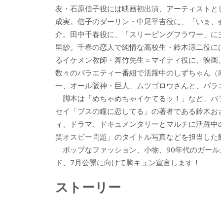
友・石原信子役には映画初出演、アーティストと
成実。信子のダーリン・中尾平吉役に、「いま、
介。田中千春役に、「スリーピングフラワー」に
里紗。千春の恋人で純情な高校生・鈴木涼二役に
るイケメン教師・舞竹先生＝マイティ役に、映画
数々のバラエティー番組で活躍中のしずちゃん（南
一、オール阪神・巨人、ムツゴロウさんと、バラ
脚本は「めちゃめちゃイケてるッ！」など、バ
セイ「ブスの瞳に恋してる」の著者である鈴木お
ィ、ドラマ、ドキュメンタリーとマルチに活躍中
笑オスピー問題」のタイトル写真などを担当した
ポップなファッション、小物、90年代のガール
ド、7月公開に向けて胸キュン宣言します！
ストーリー