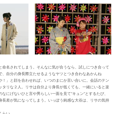
と命名されてしまう。そんなに気が合うなら、試しにつき合って
で、自分の身長際立たせるようなヤツとつき合わなあかんね
や！」と顔を合わせれば、いつのまにか言い合いに。会話のテン
ッタリな２人。リサは自分より身長が低くても、一緒にいると楽
のなにげないひと言や男らしい一面を見て”キュン”とするたび、
身長差が気になってしまう。いっぽう鈍感な大谷は、リサの気持
くらい。