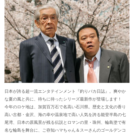
e
itt
e
k
b
er
a
o
o
o
k
日本が誇る超一流エンタテインメント『釣りバカ日誌』。爽やか
な夏の風と共に、待ちに待ったシリーズ最新作が登場します！
今年のロケ地は、加賀百万石で名高い石川県。歴史と文化の香り
高い古都・金沢、海の幸や温泉地で高い人気を誇る能登半島の七
尾湾、日本の原風景が残る伝説とロマンの里・珠州、輪島塗で有
名な輪島を舞台に、ご存知ハマちゃん＆スーさんのゴールデンコ