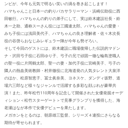
ンビが、今年も元気で明るい笑いの渦を巻き起こします！
ハマちゃんこと日本一の釣りバカサラリーマン・浜崎伝助役に西
田敏行。ハマちゃんの釣りの弟子にして、実は鈴木建設社長・鈴
木一之助、通称スーさん役には三國連太郎。ハマちゃんの愛妻・
みち子役には浅田美代子、ハマちゃんの良き理解者・佐々木次長
役の谷啓らおなじみレギュラー陣が今年も勢ぞろい。
そして今回のゲストには、鈴木建設に職場復帰した伝説的マドン
ナ・沢田弓子役に石田ゆり子、弓子の兄で頑固一徹な輪島塗職人
の聖一役に片岡鶴太郎、聖一の妻・加代子役に宮崎美子、弓子の
隣人の熱血美術教師・村井徹役に北海道発の人気タレント大泉洋
のほか、松原智恵子、冨士眞奈美、ヨネスケ、ダンディ坂野、道
場六三郎など様々なジャンルで活躍する多彩な顔ぶれが豪華共
演！また、昨年松竹110周年を記念して開催された女優発掘オーデ
ィション＜松竹スターゲート＞で見事グランプリを獲得した、海
老瀬はなが本作で女優デビューを果たします。
メガホンをとるのは、朝原雄三監督。シリーズ４連投にさらなる
期待が寄せられます。