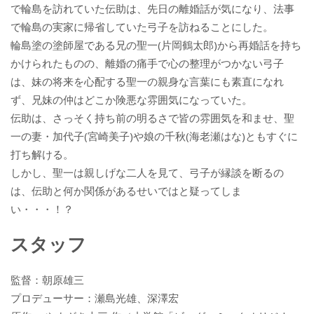
で輪島を訪れていた伝助は、先日の離婚話が気になり、法事
で輪島の実家に帰省していた弓子を訪ねることにした。
輪島塗の塗師屋である兄の聖一(片岡鶴太郎)から再婚話を持ち
かけられたものの、離婚の痛手で心の整理がつかない弓子
は、妹の将来を心配する聖一の親身な言葉にも素直になれ
ず、兄妹の仲はどこか険悪な雰囲気になっていた。
伝助は、さっそく持ち前の明るさで皆の雰囲気を和ませ、聖
一の妻・加代子(宮崎美子)や娘の千秋(海老瀬はな)ともすぐに
打ち解ける。
しかし、聖一は親しげな二人を見て、弓子が縁談を断るの
は、伝助と何か関係があるせいではと疑ってしま
い・・・！？
スタッフ
監督：朝原雄三
プロデューサー：瀬島光雄、深澤宏