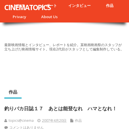
CINEMATOPICS
NEWS
レポート
インタビュー
作品
Privacy
About Us
最新映画情報とインタビュー、レポートを紹介。某映画映画祭のスタッフが
立ち上げた映画情報サイト。現在2代目がスタッフとして編集制作している。
作品
釣りバカ日誌１７ あとは能登なれ ハマとなれ！
topics@cinema
2007年4月20日
作品
コメントはありません