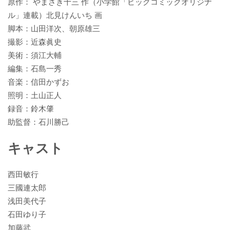
原作： やまざき十三 作（小学館「ビッグコミックオリジナ
ル」連載）北見けんいち 画
脚本：山田洋次、朝原雄三
撮影：近森眞史
美術：須江大輔
編集：石島一秀
音楽：信田かずお
照明：土山正人
録音：鈴木肇
助監督：石川勝己
キャスト
西田敏行
三國連太郎
浅田美代子
石田ゆり子
加藤武