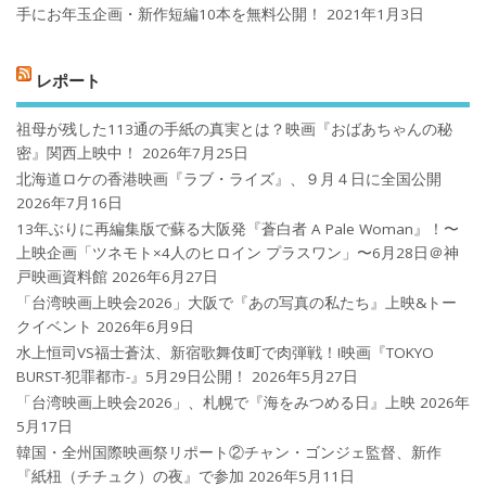
手にお年玉企画・新作短編10本を無料公開！
2021年1月3日
レポート
祖母が残した113通の手紙の真実とは？映画『おばあちゃんの秘
密』関西上映中！
2026年7月25日
北海道ロケの香港映画『ラブ・ライズ』、９月４日に全国公開
2026年7月16日
13年ぶりに再編集版で蘇る大阪発『蒼白者 A Pale Woman』！〜
上映企画「ツネモト×4人のヒロイン プラスワン」〜6月28日＠神
戸映画資料館
2026年6月27日
「台湾映画上映会2026」大阪で『あの写真の私たち』上映&トー
クイベント
2026年6月9日
水上恒司VS福士蒼汰、新宿歌舞伎町で肉弾戦！!映画『TOKYO
BURST-犯罪都市-』5月29日公開！
2026年5月27日
「台湾映画上映会2026」、札幌で『海をみつめる日』上映
2026年
5月17日
韓国・全州国際映画祭リポート②チャン・ゴンジェ監督、新作
『紙杻（チチュク）の夜』で参加
2026年5月11日