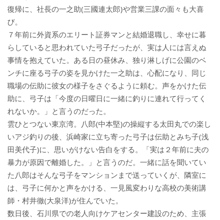
復帰に、社長の一之助(三國連太郎)や営業三課の面々も大喜
び。
７年前に外資系のエリート証券マンと結婚退職し、幸せに暮
らしていると思われていた弓子だったが、実は人には言えぬ
事情を抱えていた。ある日の昼休み、独り淋しげに公園のベ
ンチに座る弓子の姿を見かけた一之助は、心配になり、同じ
職場の伝助に彼女の様子をさぐるように頼む。声をかけた伝
助に、弓子は「今度の日曜日に一緒に釣りに連れて行ってく
れないか。」と言うのだった。
雲ひとつない東京湾。八郎(中本堅)の操縦する太田丸での楽し
いアジ釣りの後、浜崎家に立ち寄った弓子は伝助とみち子(浅
田美代子)に、思いがけない告白をする。「実は２年前に夫の
暴力が原因で離婚した。」と言うのだ。一緒に話を聞いてい
た八郎はそんな弓子をマンションまで送っていくが、隣室に
は、弓子に何かと声をかける、一見風変わりな高校の美術講
師・村井徹(大泉洋)が住んでいた。
数日後、石川県での老人向けケアセンター建設のため、主張