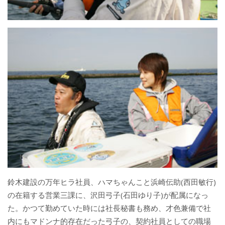
鈴木建設の万年ヒラ社員、ハマちゃんこと浜崎伝助(西田敏行)
の在籍する営業三課に、沢田弓子(石田ゆり子)が配属になっ
た。かつて勤めていた時には社長秘書も務め、才色兼備で社
内にもマドンナ的存在だった弓子の、契約社員としての職場