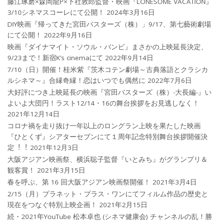
藤江琢磨×森岡龍P×下社敦郎監督・映画『LONESOME VACATION』
3/10シネマスコーレにて公開！
2024年3月16日
DIY映画『帰ってきた宮田バスターズ（株）」9/17、第七藝術劇場
にて公開！
2022年9月16日
映画『ダイナマイト・ソウル・バンビ』まさかの上映延長決定、
9/23まで！新宿K’s cinemaにて
2022年9月14日
7/10（日）開催！桂米紫『茨木コテン劇場～古典落語とクラシカ
ルシネマ～』合縁奇縁！恋はいつでも偶然に
2022年7月6日
大好評につき上映延長の映画『宮田バスターズ（株）-大長編-』い
よいよ大団円！ラスト12/14・16の舞台挨拶をお見逃しなく！
2021年12月14日
コロナ禍を⾛り抜け⼀年以上のロングラン上映を果たした映画
『ひとくず』シアターセブンにて１周年記念特別舞台挨拶開催決
定︕︕
2021年12月3日
大阪アジアン映画祭、横浜聡子監督『いとみち』がグランプリ＆
観客賞！
2021年3月15日
春を呼ぶ、第 16 回大阪アジアン映画祭開催！
2021年3月4日
2/15（月）プラネット・プラス・ワンにてフィルム作品の歴史と
現在をつなぐ特別上映企画！
2021年2月15日
続・2021年YouTube 松本卓也 (シネマ健康会) チャンネルの乱！勝