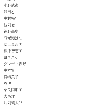
小野武彦
鶴田忍
中村梅雀
益岡徹
笹野高史
海老瀬はな
冨士真奈美
松原智恵子
ヨネスケ
ダンディ坂野
中本賢
宮崎美子
谷啓
奈良岡朋子
大泉洋
片岡鶴太郎