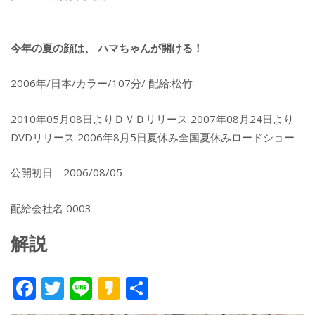
今年の夏の顔は、 ハマちゃんが開ける！
2006年/日本/カラー/107分/ 配給:松竹
2010年05月08日よりＤＶＤリリース 2007年08月24日より
DVDリリース 2006年8月5日夏休み全国夏休みロードショー
公開初日 2006/08/05
配給会社名 0003
解説
F
T
Li
K
共
ac
w
n
a
有