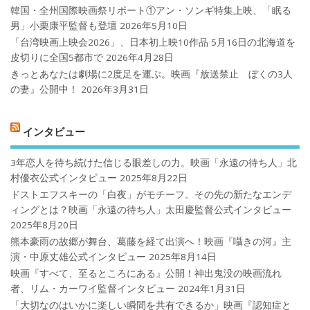
韓国・全州国際映画祭リポート①アン・ソンギ特集上映、「眠る
男」小栗康平監督も登壇
2026年5月10日
「台湾映画上映会2026」、日本初上映10作品 5月16日の北海道を
皮切りに全国5都市で
2026年4月28日
きっとあなたは劇場に2度足を運ぶ。映画『放送禁止 ぼくの3人
の妻』公開中！
2026年3月31日
インタビュー
3年恋人を待ち続けた信じる眼差しの力。映画「永遠の待ち人」北
村優衣公式インタビュー
2025年8月22日
ドストエフスキーの「白夜」がモチーフ。その先の新たなエンデ
ィングとは？映画「永遠の待ち人」太田慶監督公式インタビュー
2025年8月20日
熊本豪雨の故郷が舞台、葛藤を経て出演へ！映画『囁きの河』主
演・中原丈雄公式インタビュー
2025年8月14日
映画『すべて、至るところにある』公開！神出鬼没の映画流れ
者、リム・カーワイ監督インタビュー
2024年1月31日
「大切なのはいかに楽しい瞬間を共有できるか」映画『認知症と