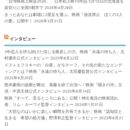
「台湾映画上映会2026」、日本初上映10作品 5月16日の北海道を
皮切りに全国5都市で
2026年4月28日
きっとあなたは劇場に2度足を運ぶ。映画『放送禁止 ぼくの3人
の妻』公開中！
2026年3月31日
インタビュー
3年恋人を待ち続けた信じる眼差しの力。映画「永遠の待ち人」北
村優衣公式インタビュー
2025年8月22日
ドストエフスキーの「白夜」がモチーフ。その先の新たなエンデ
ィングとは？映画「永遠の待ち人」太田慶監督公式インタビュー
2025年8月20日
熊本豪雨の故郷が舞台、葛藤を経て出演へ！映画『囁きの河』主
演・中原丈雄公式インタビュー
2025年8月14日
映画『すべて、至るところにある』公開！神出鬼没の映画流れ
者、リム・カーワイ監督インタビュー
2024年1月31日
「大切なのはいかに楽しい瞬間を共有できるか」映画『認知症と
生きる 希望の処方箋』野澤和之監督インタビュー
2023年8月21
日