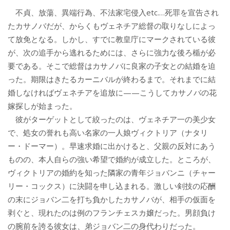
不貞、放蕩、異端行為、不法家宅侵入etc.…死罪を宣告され
たカサノバだが、からくもヴェネチア総督の取りなしによっ
て放免となる。しかし、すでに教皇庁にマークされている彼
が、次の追手から逃れるためには、さらに強力な後ろ楯が必
要である。そこで総督はカサノバに良家の子女との結婚を迫
った。期限はきたるカーニバルが終わるまで。それまでに結
婚しなければヴェネチアを追放に——こうしてカサノバの花
嫁探しが始まった。
彼がターゲットとして絞ったのは、ヴェネチア一の美少女
で、処女の誉れも高い名家の一人娘ヴィクトリア（ナタリ
ー・ドーマー）。早速求婚に出かけると、父親の反対にあう
ものの、本人自らの強い希望で婚約が成立した。ところが、
ヴィクトリアの婚約を知った隣家の青年ジョバンニ（チャー
リー・コックス）に決闘を申し込まれる。激しい剣技の応酬
の末にジョバン二を打ち負かしたカサノバが、相手の仮面を
剥ぐと、現れたのは例のフランチェスカ嬢だった。男顔負け
の腕前を誇る彼女は、弟ジョバン二の身代わりだった。