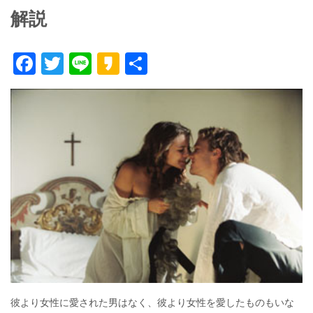
解説
F
T
Li
K
共
ac
w
n
a
有
e
itt
e
k
b
er
a
o
o
o
k
彼より女性に愛された男はなく、彼より女性を愛したものもいな