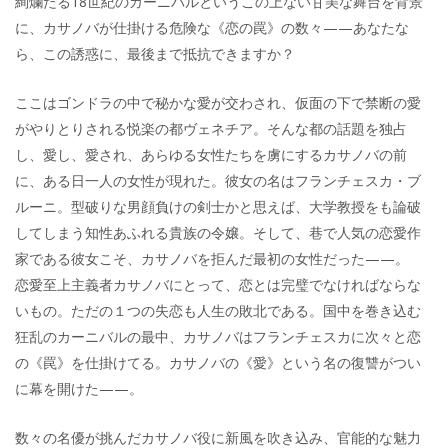
絢爛たる18世紀のカーニバルというこの上ない甘美な舞台を背景
に、カサノバが仕掛ける危険な《恋の罠》の数々——あなたな
ら、この誘惑に、最後まで抵抗できますか？
ここはゴンドラの中で秘かな愛が交わされ、仮面の下で禁断の愛
がやりとりされる悦楽の都ヴェネチア。そんな都の話題を独占
し、愛し、愛され、あらゆる女性たちを虜にするカサノバの前
に、ある日一人の女性が現れた。彼女の名はフランチェスカ・ブ
ルーニ。型破りな男顔負けの剣士かと思えば、大学教授をも論破
してしまう知性あふれる貴族の令嬢。そして、巷で人気の恋愛作
家である彼女こそ、カサノバを拒んだ最初の女性だった——。
恋愛至上主義者カサノバにとって、恋とは完璧でなければならな
いもの。ただの１つの失恋も人生の敗北である。国中を巻き込む
狂乱のカーニバルの最中、カサノバはフランチェスカに次々と恋
の《罠》を仕掛けてる。カサノバの《愛》という名の復讐がつい
に幕を開けた——。
数々の名優が挑んだカサノバ役に新風を吹き込み、官能的な魅力