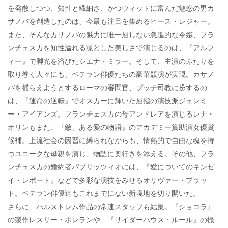
を発散しつつ、知性と繊細さ、かつウィットに富んだ魅惑の男カ
サノバを創造したのは、今最も注目を集めるヒース・レジャー。
また、そんなカサノバの魅力に唯一屈しない急進的な令嬢、フラ
ンチェスカを知性溢れる凛とした美しさで演じるのは、『アルフ
ィー』で脚光を浴びたシエナ・ミラー。そして、主演のふたりを
取り巻く人々にも、ベテラン俳優たちの豪華競演が実現。カサノ
バを捕らえようとするローマの審問官、プッチ司教に扮するの
は、『運命の逆転』でオスカーに輝いた屈指の演技派ジェレミ
ー・アイアンズ。フランチェスカの母アンドレアを演じるレナ・
オリンもまた、『敵、ある愛の物語』のアカデミー賞助演女優賞
候補。上流社会の因習に縛られながらも、情熱的で自由な魂を持
つユニークな母親を演じ、物語に奥行きを添える。その他、フラ
ンチェスカの婚約者パブリッツィオには、『愛についてのキンゼ
イ・レポート』などで多彩な演技をみせるオリヴァー・プラッ
ト。ベテラン俳優達もこれまでにない新境地を切り開いた。
さらに、ハルストレム作品の常連スタッフも結集。『ショコラ』
の製作レスリー・ホレランや、『サイダーハウス・ルール』の撮