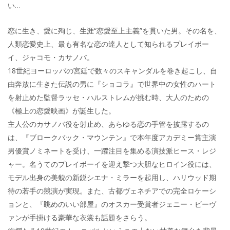
い…
恋に生き、愛に殉じ、生涯“恋愛至上主義”を貫いた男。その名を、
人類恋愛史上、最も有名な恋の達人として知られるプレイボー
イ、ジャコモ・カサノバ。
18世紀ヨーロッパの宮廷で数々のスキャンダルを巻き起こし、自
由奔放に生きた伝説の男に『ショコラ』で世界中の女性のハート
を射止めた監督ラッセ・ハルストレムが挑む時、大人のための
《極上の恋愛映画》が誕生した。
主人公のカサノバ役を射止め、あらゆる恋の手管を披露するの
は、『ブロークバック・マウンテン』で本年度アカデミー賞主演
男優賞ノミネートを受け、一躍注目を集める演技派ヒース・レジ
ャー。名うてのプレイボーイを迎え撃つ大胆なヒロイン役には、
モデル出身の美貌の新鋭シエナ・ミラーを起用し、ハリウッド期
待の若手の競演が実現。また、古都ヴェネチアでの完全ロケーシ
ョンと、『眺めのいい部屋』のオスカー受賞者ジェニー・ビーヴ
ァンが手掛ける豪華な衣裳も話題をさらう。