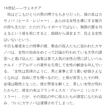
18世紀——ヴェネチア
街はどこもひとりの男の噂でもちきりだった。彼の名はカ
サノバ（ヒース・レジャー）。あらゆる女性を虜にする魅力
の持ち主だが、ただのプレイボーイではない。無限の愛を与
えるという彼を前にすると、娼婦から淑女まで、抗える女性
はいないという。
今日も修道女との情事の後、教会の役人たちに追われたカサ
ノバは、女性の自由をめぐって討論が行われている大学の講
堂へと逃げ込んだ。論客は巷で人気の女性心理に詳しいベル
ナルド・グアルディの著作を引用して女性の解放を叫んでい
る。「女性は気球のように、男と家事と言う重い砂袋さえな
くなれば、自由に空を飛べるのだ」と彼が宣言したその時、
会場は騒然となった。彼が男装を解くと、美しい女性が現れ
たからだ。彼女の名はフランチェスカ・ブルーニ（シエナ・
ミラー）。だが、その混乱の中に役人たちが講堂になだれ込
み、ついにカサノバは逮捕されてしまった。