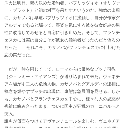
スカは明日、親の決めた婚約者、パプリッツィオ（オリヴァ
ー・プラット）と初の対面を果たすというのだ。強敵の出現
に、カサノバは早速パプリッツィオに接触し、自分が作家グ
アルディであると騙って、容姿を気にする彼を彼女好みの男
性に改造してみせると自宅に引き止めた。そして、フランチ
ェスカには実は自分こそが彼女の婚約者だったのだと偽るの
だった——それこそ、カサノバがフランチェスカに仕掛けた
恋の罠だった。
だが、時を同じくして、ローマからは厳格なプッチ司教
（ジェレミー・アイアンズ）が送り込まれて来た。ヴェネチ
アを騒がす二人の危険人物、カサノバとグアルディの逮捕に
執念を燃やすプッチの出現に、事態は急展開を見せる。しか
も、カサノバとフランチェスカを中心に、様々な人の思惑が
複雑に絡み合ったまま、ついに国中が狂乱のカーニバルへと
突入。
誰もが仮面をつけてアヴァンチュールを楽しむ、ヴェネチア