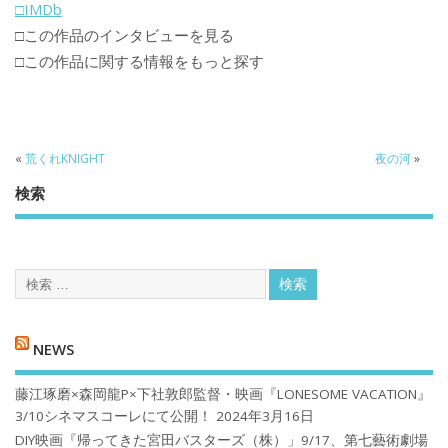
□IMDb
□この作品のインタビューを見る
□この作品に関する情報をもっと探す
«
荒くれKNIGHT
夜の河
»
検索
NEWS
藤江琢磨×森岡龍P×下社敦郎監督・映画『LONESOME VACATION』
3/10シネマスコーレにて公開！
2024年3月16日
DIY映画『帰ってきた宮田バスターズ（株）」9/17、第七藝術劇場