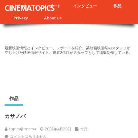
CINEMATOPICS
NEWS
レポート
インタビュー
作品
Privacy
About Us
最新映画情報とインタビュー、レポートを紹介。某映画映画祭のスタッフが
立ち上げた映画情報サイト。現在2代目がスタッフとして編集制作している。
作品
カサノバ
topics@cinema
2007年4月20日
作品
コメントはありません