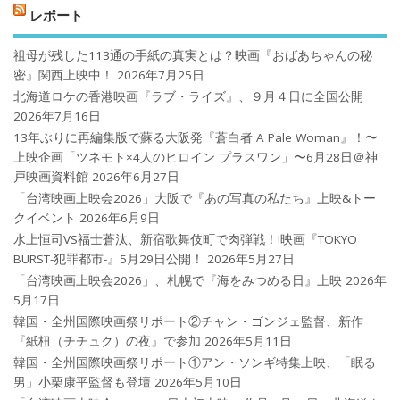
レポート
祖母が残した113通の手紙の真実とは？映画『おばあちゃんの秘
密』関西上映中！
2026年7月25日
北海道ロケの香港映画『ラブ・ライズ』、９月４日に全国公開
2026年7月16日
13年ぶりに再編集版で蘇る大阪発『蒼白者 A Pale Woman』！〜
上映企画「ツネモト×4人のヒロイン プラスワン」〜6月28日＠神
戸映画資料館
2026年6月27日
「台湾映画上映会2026」大阪で『あの写真の私たち』上映&トー
クイベント
2026年6月9日
水上恒司VS福士蒼汰、新宿歌舞伎町で肉弾戦！!映画『TOKYO
BURST-犯罪都市-』5月29日公開！
2026年5月27日
「台湾映画上映会2026」、札幌で『海をみつめる日』上映
2026年
5月17日
韓国・全州国際映画祭リポート②チャン・ゴンジェ監督、新作
『紙杻（チチュク）の夜』で参加
2026年5月11日
韓国・全州国際映画祭リポート①アン・ソンギ特集上映、「眠る
男」小栗康平監督も登壇
2026年5月10日