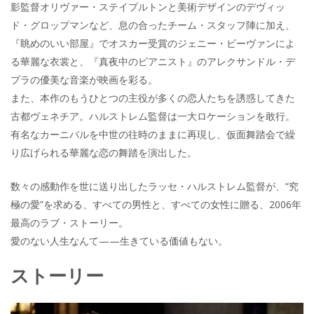
影監督オリヴァー・ステイプルトンと美術デザインのデヴィッ
ド・グロップマンなど、息の合ったチーム・スタッフ陣に加え、
『眺めのいい部屋』でオスカー受賞のジェニー・ビーヴァンによ
る華麗な衣裳と、『真夜中のピアニスト』のアレクサンドル・デ
プラの優美な音楽が映画を彩る。
また、本作のもうひとつの主役が多くの恋人たちを誘惑してきた
古都ヴェネチア。ハルストレム監督は一大ロケーションを敢行。
有名なカーニバルを中世の往時のままに再現し、仮面舞踏会で繰
り広げられる華麗な恋の舞踏を演出した。
数々の感動作を世に送り出したラッセ・ハルストレム監督が、“究
極の愛”を求める、すべての男性と、すべての女性に贈る、2006年
最高のラブ・ストーリー。
愛のない人生なんて——生きている価値もない。
ストーリー