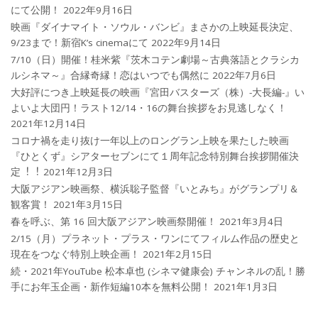
にて公開！
2022年9月16日
映画『ダイナマイト・ソウル・バンビ』まさかの上映延長決定、
9/23まで！新宿K’s cinemaにて
2022年9月14日
7/10（日）開催！桂米紫『茨木コテン劇場～古典落語とクラシカ
ルシネマ～』合縁奇縁！恋はいつでも偶然に
2022年7月6日
大好評につき上映延長の映画『宮田バスターズ（株）-大長編-』い
よいよ大団円！ラスト12/14・16の舞台挨拶をお見逃しなく！
2021年12月14日
コロナ禍を⾛り抜け⼀年以上のロングラン上映を果たした映画
『ひとくず』シアターセブンにて１周年記念特別舞台挨拶開催決
定︕︕
2021年12月3日
大阪アジアン映画祭、横浜聡子監督『いとみち』がグランプリ＆
観客賞！
2021年3月15日
春を呼ぶ、第 16 回大阪アジアン映画祭開催！
2021年3月4日
2/15（月）プラネット・プラス・ワンにてフィルム作品の歴史と
現在をつなぐ特別上映企画！
2021年2月15日
続・2021年YouTube 松本卓也 (シネマ健康会) チャンネルの乱！勝
手にお年玉企画・新作短編10本を無料公開！
2021年1月3日