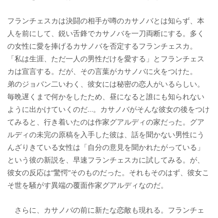
フランチェスカは決闘の相手が噂のカサノバとは知らず、本
人を前にして、鋭い舌鋒でカサノバを一刀両断にする。多く
の女性に愛を捧げるカサノバを否定するフランチェスカ。
「私は生涯、ただ一人の男性だけを愛する」とフランチェス
カは宣言する。だが、その言葉がカサノバに火をつけた。
弟のジョバン二いわく、彼女には秘密の恋人がいるらしい。
毎晩遅くまで何かをしたため、昼になると誰にも知られない
ように出かけていくのだ…。カサノバがそんな彼女の後をつけ
てみると、行き着いたのは作家グアルディの家だった。グア
ルディの未完の原稿を入手した彼は、話を聞かない男性にう
んざりきている女性は「自分の意見を聞かれたがっている」
という彼の新説を、早速フランチェスカに試してみる。が、
彼女の反応は“驚愕”そのものだった。それもそのはず、彼女こ
そ世を騒がす異端の覆面作家グアルディなのだ。
さらに、カサノバの前に新たな恋敵も現れる。フランチェ