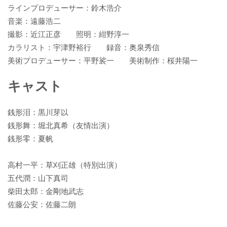
ラインプロデューサー：鈴木浩介
音楽：遠藤浩二
撮影：近江正彦 照明：紺野淳一
カラリスト：宇津野裕行 録音：奥泉秀信
美術プロデューサー：平野裟一 美術制作：桜井陽一
キャスト
銭形泪：黒川芽以
銭形舞：堀北真希（友情出演）
銭形零：夏帆
高村一平：草刈正雄（特別出演）
五代潤：山下真司
柴田太郎：金剛地武志
佐藤公安：佐藤二朗