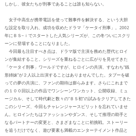
しかし、彼女たちが刑事であることは誰も知らない。
女子中高生が携帯電話を使って難事件を解決する、という大胆
な設定を取り入れ、成功を収めたドラマ「ケータイ刑事」。2002
年にＢＳ−ｉでスタートした人気シリーズが、この冬ついにスクリ
ーンに登場することになりました。
今回最も注目すべき点は、ドラマ版で主演を務めた歴代ヒロイ
ンが集結すること。シリーズを重ねるごとに広がりを見せてきた
「ケータイ刑事」ワールドですが、ヒロインの共演、すなわち“銭
形姉妹”が２人以上出演することはありませんでした。タブーを破
っての夢の共演に、ファンの期待は膨らみます。さらにこれまで
の１００回以上の作品でワンシーンワンカット、公開収録、ミュ
ージカル、そして時代劇と数々の“ＢＳ初”の試みをクリアしてきた
このシリーズ、今回もチャレンジャースピリットを忘れていませ
ん。ヒロインたちはファッションやダンス、そして推理の助手と
なるパートナーの変更と、さまざまなことに初挑戦。ストーリー
を追うだけでなく、遊び要素も満載のエンターテイメント作品と