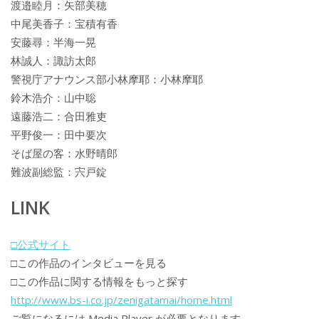
渡邉睦月：矢部美穂
中尾美香子：宝積有香
安藤尋：半海一晃
林誠人：諏訪太郎
警視庁アナウンス部小林摩耶：小林摩耶
鈴木浩介：山中聡
遠藤浩二：合田雅吏
平野俊一：田中要次
そば屋の客：水野晴郎
難波副総監：宍戸錠
LINK
□公式サイト
□この作品のインタビューを見る
□この作品に関する情報をもっと探す
http://www.bs-i.co.jp/zenigatamai/home.html
ご覧になるには Media Player が必要となります