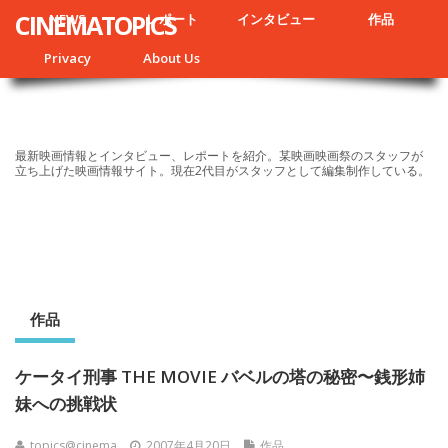
CINEMATOPICS
NEWS
レポート
インタビュー
作品
Privacy
About Us
最新映画情報とインタビュー、レポートを紹介。某映画映画祭のスタッフが
立ち上げた映画情報サイト。現在2代目がスタッフとして編集制作している。
作品
ケータイ刑事 THE MOVIE バベルの塔の秘密〜銭形姉
妹への挑戦状
topics@cinema
2007年4月20日
作品