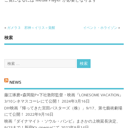
«
ガメラ３ 邪神＜イリス＞覚醒
イベント・ホライゾン
»
検索
NEWS
藤江琢磨×森岡龍P×下社敦郎監督・映画『LONESOME VACATION』
3/10シネマスコーレにて公開！
2024年3月16日
DIY映画『帰ってきた宮田バスターズ（株）」9/17、第七藝術劇場
にて公開！
2022年9月16日
映画『ダイナマイト・ソウル・バンビ』まさかの上映延長決定、
9/23まで！新宿K’s cinemaにて
2022年9月14日