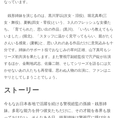
なっています。
銭形姉妹を演じるのは、黒川芽以(次女・泪役)、堀北真希(三
女・舞役)、夏帆(四女・零役)という、３人のフレッシュな女優た
ち。「育てられた、思い出の作品」(黒川)、「いろいろ教えてもら
いました」(堀北)、「スタッフに温かく見守ってもらい、親がたく
さんいる感覚」(夏帆)と、思い入れのある作品だけに意気込みも十
分です。姉妹のサポート役でおなじみの草刈正雄、山下真司もシ
リーズ初共演を果たします。また警視庁副総監役で宍戸錠が出演
するほか、金剛地武志、佐藤二朗、そしてシリーズを語るには欠
かせないあの人たちも再登場。思わぬ人物の出演に、ファンはニ
ヤリとしてしまうことでしょう。
ストーリー
今もなお日本各地で活躍を続ける警視総監の孫娘・銭形姉
妹。多彩な能力を持つ彼女たちだけに、その才能を各界も放
っておけない。そんなある日、銭形姉妹は警視庁に呼び出さ