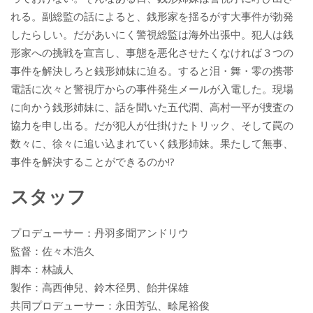
れる。副総監の話によると、銭形家を揺るがす大事件が勃発
したらしい。だがあいにく警視総監は海外出張中。犯人は銭
形家への挑戦を宣言し、事態を悪化させたくなければ３つの
事件を解決しろと銭形姉妹に迫る。すると泪・舞・零の携帯
電話に次々と警視庁からの事件発生メールが入電した。現場
に向かう銭形姉妹に、話を聞いた五代潤、高村一平が捜査の
協力を申し出る。だが犯人が仕掛けたトリック、そして罠の
数々に、徐々に追い込まれていく銭形姉妹。果たして無事、
事件を解決することができるのか!?
スタッフ
プロデューサー：丹羽多聞アンドリウ
監督：佐々木浩久
脚本：林誠人
製作：高西伸兒、鈴木径男、飴井保雄
共同プロデューサー：永田芳弘、畭尾裕俊