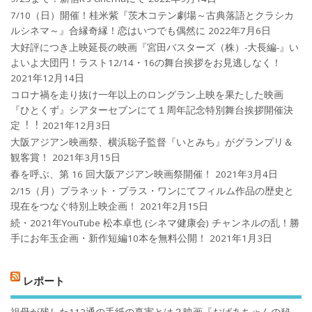
7/10（日）開催！桂米紫『茨木コテン劇場～古典落語とクラシカ
ルシネマ～』合縁奇縁！恋はいつでも偶然に
2022年7月6日
大好評につき上映延長の映画『宮田バスターズ（株）-大長編-』い
よいよ大団円！ラスト12/14・16の舞台挨拶をお見逃しなく！
2021年12月14日
コロナ禍を⾛り抜け⼀年以上のロングラン上映を果たした映画
『ひとくず』シアターセブンにて１周年記念特別舞台挨拶開催決
定︕︕
2021年12月3日
大阪アジアン映画祭、横浜聡子監督『いとみち』がグランプリ＆
観客賞！
2021年3月15日
春を呼ぶ、第 16 回大阪アジアン映画祭開催！
2021年3月4日
2/15（月）プラネット・プラス・ワンにてフィルム作品の歴史と
現在をつなぐ特別上映企画！
2021年2月15日
続・2021年YouTube 松本卓也 (シネマ健康会) チャンネルの乱！勝
手にお年玉企画・新作短編10本を無料公開！
2021年1月3日
レポート