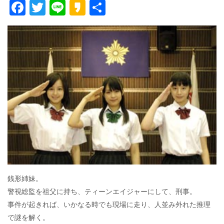
F
T
Li
K
共
ac
w
n
a
有
e
itt
e
k
b
er
a
o
o
o
k
銭形姉妹。
警視総監を祖父に持ち、ティーンエイジャーにして、刑事。
事件が起きれば、いかなる時でも現場に走り、人並み外れた推理
で謎を解く。