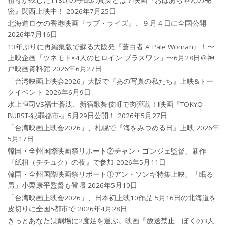
祖母が残した113通の手紙の真実とは？映画『おばあちゃんの秘
密』関西上映中！
2026年7月25日
北海道ロケの香港映画『ラブ・ライズ』、９月４日に全国公開
2026年7月16日
13年ぶりに再編集版で蘇る大阪発『蒼白者 A Pale Woman』！〜
上映企画「ツネモト×4人のヒロイン プラスワン」〜6月28日＠神
戸映画資料館
2026年6月27日
「台湾映画上映会2026」大阪で『あの写真の私たち』上映&トー
クイベント
2026年6月9日
水上恒司VS福士蒼汰、新宿歌舞伎町で肉弾戦！!映画『TOKYO
BURST-犯罪都市-』5月29日公開！
2026年5月27日
「台湾映画上映会2026」、札幌で『海をみつめる日』上映
2026年
5月17日
韓国・全州国際映画祭リポート②チャン・ゴンジェ監督、新作
『紙杻（チチュク）の夜』で参加
2026年5月11日
韓国・全州国際映画祭リポート①アン・ソンギ特集上映、「眠る
男」小栗康平監督も登壇
2026年5月10日
「台湾映画上映会2026」、日本初上映10作品 5月16日の北海道を
皮切りに全国5都市で
2026年4月28日
きっとあなたは劇場に2度足を運ぶ。映画『放送禁止 ぼくの3人