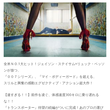
全米ＮＯ.1大ヒット！ジェイソン・ステイサム×リュック・ベッソ
ンが放つ、
『００７シリーズ』、『マイ・ボディーガード』を超える、
スリルと興奮の感動エグゼクティブ・アクション超大作！
【速すぎる！！】前作を凌ぐ、体感速度300キロに乗り遅れる
な！！
『トランスポーター』待望の続編がついに完成！あのプロの運び