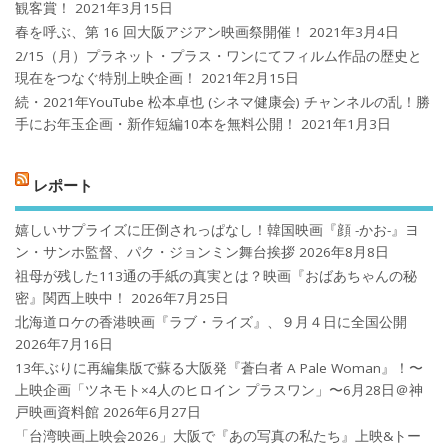
観客賞！
2021年3月15日
春を呼ぶ、第 16 回大阪アジアン映画祭開催！
2021年3月4日
2/15（月）プラネット・プラス・ワンにてフィルム作品の歴史と
現在をつなぐ特別上映企画！
2021年2月15日
続・2021年YouTube 松本卓也 (シネマ健康会) チャンネルの乱！勝
手にお年玉企画・新作短編10本を無料公開！
2021年1月3日
レポート
嬉しいサプライズに圧倒されっぱなし！韓国映画『顔 -かお-』ヨ
ン・サンホ監督、パク・ジョンミン舞台挨拶
2026年8月8日
祖母が残した113通の手紙の真実とは？映画『おばあちゃんの秘
密』関西上映中！
2026年7月25日
北海道ロケの香港映画『ラブ・ライズ』、９月４日に全国公開
2026年7月16日
13年ぶりに再編集版で蘇る大阪発『蒼白者 A Pale Woman』！〜
上映企画「ツネモト×4人のヒロイン プラスワン」〜6月28日＠神
戸映画資料館
2026年6月27日
「台湾映画上映会2026」大阪で『あの写真の私たち』上映&トー