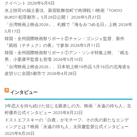
クイベント
2026年6月9日
水上恒司VS福士蒼汰、新宿歌舞伎町で肉弾戦！!映画『TOKYO
BURST-犯罪都市-』5月29日公開！
2026年5月27日
「台湾映画上映会2026」、札幌で『海をみつめる日』上映
2026年
5月17日
韓国・全州国際映画祭リポート②チャン・ゴンジェ監督、新作
『紙杻（チチュク）の夜』で参加
2026年5月11日
韓国・全州国際映画祭リポート①アン・ソンギ特集上映、「眠る
男」小栗康平監督も登壇
2026年5月10日
「台湾映画上映会2026」、日本初上映10作品 5月16日の北海道を
皮切りに全国5都市で
2026年4月28日
インタビュー
3年恋人を待ち続けた信じる眼差しの力。映画「永遠の待ち人」北
村優衣公式インタビュー
2025年8月22日
ドストエフスキーの「白夜」がモチーフ。その先の新たなエンデ
ィングとは？映画「永遠の待ち人」太田慶監督公式インタビュー
2025年8月20日