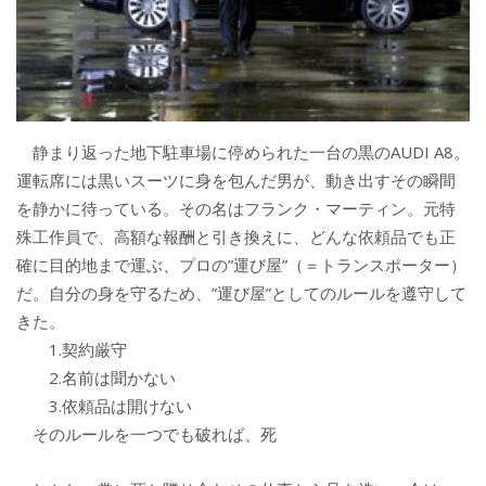
静まり返った地下駐車場に停められた一台の黒のAUDI A8。
運転席には黒いスーツに身を包んだ男が、動き出すその瞬間
を静かに待っている。その名はフランク・マーティン。元特
殊工作員で、高額な報酬と引き換えに、どんな依頼品でも正
確に目的地まで運ぶ、プロの”運び屋”（＝トランスポーター）
だ。自分の身を守るため、”運び屋”としてのルールを遵守して
きた。
1.契約厳守
2.名前は聞かない
3.依頼品は開けない
そのルールを一つでも破れば、死