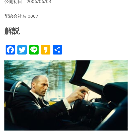
公開初日 2006/06/03
配給会社名 0007
解説
F
T
Li
K
共
ac
w
n
a
有
e
itt
e
k
b
er
a
o
o
o
k