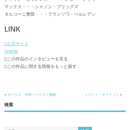
マックス・・・シャノン・ブリッグズ
タルコーニ警部・・・フランソワ・ベルレアン
LINK
□公式サイト
□IMDb
□この作品のインタビューを見る
□この作品に関する情報をもっと探す
«
ガメラ３ 邪神＜イリス＞覚醒
イベント・ホライゾン
»
検索