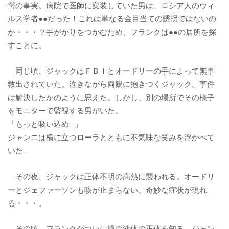
愕の事実。病院で医師に変装していた男は、ロシア人のウィ
ルス学者●●だった！これは単なる金目当ての誘拐ではないの
か・・・？手がかりをつかむため、フランクは●●の居所を探
すことに。
同じ頃、ジャックはＦＢＩとオードリーの手によって無事
救出されていた。泣きながら両親に抱きつくジャック。事件
は解決したかのように思えた。しかし、別の場所でその様子
をモニターで監視する男がいた。
「もっと吸い込め…」
ジャンニは横に立つローラとともに不気味な笑みを浮かべて
いた…
その夜、ジャックは正体不明の高熱に襲われる。オードリ
ーとジェファーソンも咳が止まらない、奇妙な症状が現れ
る・・・。
その頃、フランクがついに緑の液体の正体を知る。ジャン