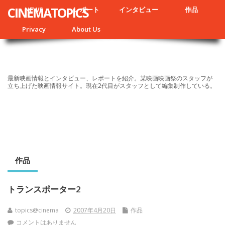
CINEMATOPICS
NEWS
レポート
インタビュー
作品
Privacy
About Us
最新映画情報とインタビュー、レポートを紹介。某映画映画祭のスタッフが
立ち上げた映画情報サイト。現在2代目がスタッフとして編集制作している。
作品
トランスポーター2
topics@cinema
2007年4月20日
作品
コメントはありません