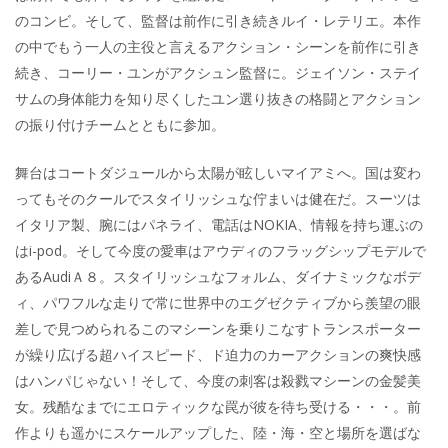
のコンビ。そして、監督は前作に引き続きルイ・レテリエ。本作
の中でもう一人の主役と言えるアクション・シーンを前作に引き
続き、コーリー・ユンがアクシュン監督に。ジェイソン・ステイ
サムの身体能力を知り尽くしたユン選り抜きの格闘とアクション
の振り付けチームとともに参加。
舞台はコートダジュールから太陽が眩しいマイアミへ。国は変わ
ってもそのクールでスタイリッシュな佇まいは健在だ。スーツは
イタリア製、腕にはパネライ、電話はNOKIA、情報を持ち運ぶの
はi-pod。そして今度の愛車はアウディのフラッグシップモデルで
あるAudiＡ８。スタイリッシュなフォルム、ダイナミックなボデ
ィ、パワフルな走りで常に世界中のエグゼクティブから羨望の眼
差しで見つめられるこのマシーンを乗りこなすトランスポーター
が繰り広げる超ハイスピード、ド迫力のカーアクションの爽快感
はハンパじゃない！そして、今度の刺客は殺戮マシーンの金髪美
女。残酷なまでにエロティックな罠が彼を待ち受ける・・・。前
作よりも遥かにスケールアップした、陸・海・空と場所を選ばな