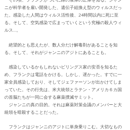
ニが科学者を雇い開発した、遺伝子組換え型のウィルスだっ
た。感染した人間はウィルス活性後、24時間以内に死に至
る。そして、空気感染で広まっていくという究極の殺人ウィ
ルス…。
絶望的とも思えたが、数人分だけ解毒剤があることを知
る。そして、それがジャンニのアジトにあることも。
感染しているかもしれないビリングス家の安否を知るた
め、フランクは電話をかける。しかし、遅かった。すでに一
家全員感染しており、そしてジェファーソンが出かけてしま
っていた。その行先は、米大統領とラテン・アメリカ６カ国
の首脳たちが一同に会する麻薬撲滅サミット。
ジャンニの真の目的。それは麻薬対策会議のメンバーと大
統領を暗殺することだった。
フランクはジャンニのアジトに単身乗りこむ。大切なもの