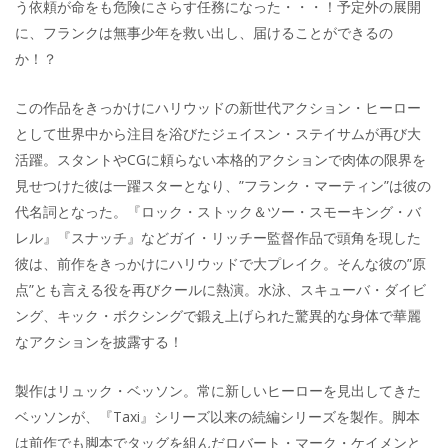
う依頼が命をも危険にさらす任務になった・・・！予定外の展開
に、フランクは無事少年を救い出し、届けることができるの
か！？
この作品をきっかけにハリウッドの新世代アクション・ヒーロー
として世界中から注目を浴びたジェイスン・ステイサムが再び大
活躍。スタントやCGに頼らない本格的アクションで肉体の限界を
見せつけた彼は一躍スターとなり、”フランク・マーティン”は彼の
代名詞となった。『ロック・ストック＆ツー・スモーキング・バ
レル』『スナッチ』などガイ・リッチー監督作品で頭角を現した
彼は、前作をきっかけにハリウッドで大プレイク。そんな彼の”原
点”とも言える役を再びクールに熱演。水泳、スキューバ・ダイビ
ング、キック・ボクシングで鍛え上げられた驚異的な身体で華麗
なアクションを披露する！
製作はリュック・ベッソン。常に新しいヒーローを見出してきた
ベッソンが、『Taxi』シリーズ以来の続編シリーズを製作。脚本
は前作でも脚本でタッグを組んだロバート・マーク・ケイメンと