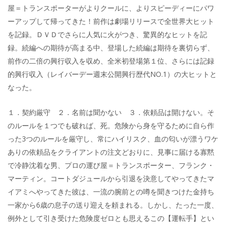
屋＝トランスポーターがよりクールに、よりスピーディーにパワ
ーアップして帰ってきた！前作は劇場リリースで全世界大ヒット
を記録。ＤＶＤでさらに人気に火がつき、驚異的なヒットを記
録。続編への期待が高まる中、登場した続編は期待を裏切らず、
前作の二倍の興行収入を収め、全米初登場第１位、さらには記録
的興行収入（レイバーデー週末公開興行歴代NO.1）の大ヒットと
なった。
１．契約厳守 ２．名前は聞かない ３．依頼品は開けない。そ
のルールを１つでも破れば、死。危険から身を守るために自ら作
った3つのルールを厳守し、常にハイリスク、血の匂いが漂うワケ
ありの依頼品をクライアントの注文どおりに、見事に届ける寡黙
で冷静沈着な男、プロの運び屋＝トランスポーター、フランク・
マーティン。コートダジュールから引退を決意してやってきたマ
イアミへやってきた彼は、一流の腕前との噂を聞きつけた金持ち
一家から6歳の息子の送り迎えを頼まれる。しかし、たった一度、
例外として引き受けた危険度ゼロとも思えるこの【運転手】とい