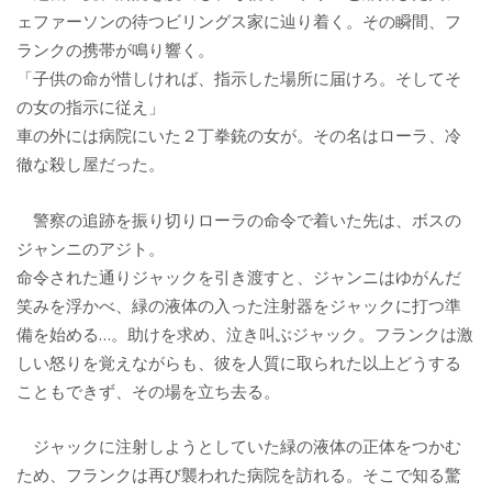
ェファーソンの待つビリングス家に辿り着く。その瞬間、フ
ランクの携帯が鳴り響く。
「子供の命が惜しければ、指示した場所に届けろ。そしてそ
の女の指示に従え」
車の外には病院にいた２丁拳銃の女が。その名はローラ、冷
徹な殺し屋だった。
警察の追跡を振り切りローラの命令で着いた先は、ボスの
ジャンニのアジト。
命令された通りジャックを引き渡すと、ジャンニはゆがんだ
笑みを浮かべ、緑の液体の入った注射器をジャックに打つ準
備を始める…。助けを求め、泣き叫ぶジャック。フランクは激
しい怒りを覚えながらも、彼を人質に取られた以上どうする
こともできず、その場を立ち去る。
ジャックに注射しようとしていた緑の液体の正体をつかむ
ため、フランクは再び襲われた病院を訪れる。そこで知る驚