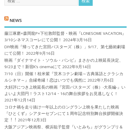
NEWS
藤江琢磨×森岡龍P×下社敦郎監督・映画『LONESOME VACATION』
3/10シネマスコーレにて公開！
2024年3月16日
DIY映画『帰ってきた宮田バスターズ（株）」9/17、第七藝術劇場
にて公開！
2022年9月16日
映画『ダイナマイト・ソウル・バンビ』まさかの上映延長決定、
9/23まで！新宿K’s cinemaにて
2022年9月14日
7/10（日）開催！桂米紫『茨木コテン劇場～古典落語とクラシカ
ルシネマ～』合縁奇縁！恋はいつでも偶然に
2022年7月6日
大好評につき上映延長の映画『宮田バスターズ（株）-大長編-』い
よいよ大団円！ラスト12/14・16の舞台挨拶をお見逃しなく！
2021年12月14日
コロナ禍を⾛り抜け⼀年以上のロングラン上映を果たした映画
『ひとくず』シアターセブンにて１周年記念特別舞台挨拶開催決
定︕︕
2021年12月3日
大阪アジアン映画祭、横浜聡子監督『いとみち』がグランプリ＆