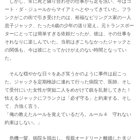
しかし、常に死と隣り合わせの仕事から足を洗い、今はコ
ート・ダ・ジュールからマイアミへとやってきていた。フラ
ンクがこの街で引き受けたのは、裕福なビリングス家の一人
息子ジャック、たった6歳の少年の送り迎え。元トランスポー
ターにとっては簡単すぎる依頼だったが、彼は、その仕事を
それなりに楽しんでいた。当初はぎこちなかったジャックと
の関係も、今は彼にとってかけがえのない時間となってい
た。
そんな穏やかな日々をあざ笑うかのように事件は起こっ
た。ジャックを定期検診に連れて行った病院で、医師、そし
て受付にいた女性が突如二人をめがけて銃を乱射してきた！
怯えるジャックにフランクは「必ず守る」と約束する。そし
て、力強く言う。
「俺の教えたルールを覚えているだろ。ルール４ 守れない
約束はしない。」
危機一髪、病院を脱出し、母親オードリーと離婚した夫ジ