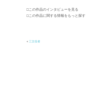
□この作品のインタビューを見る
□この作品に関する情報をもっと探す
«
三文役者