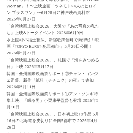
Woman』！〜上映企画「ツネモト×4人のヒロイ
ン プラスワン」〜6月28日＠神戸映画資料館
2026年6月27日
「台湾映画上映会2026」大阪で『あの写真の私た
ち』上映&トークイベント
2026年6月9日
水上恒司VS福士蒼汰、新宿歌舞伎町で肉弾戦！!映
画『TOKYO BURST-犯罪都市-』5月29日公開！
2026年5月27日
「台湾映画上映会2026」、札幌で『海をみつめる
日』上映
2026年5月17日
韓国・全州国際映画祭リポート②チャン・ゴンジ
ェ監督、新作『紙杻（チチュク）の夜』で参加
2026年5月11日
韓国・全州国際映画祭リポート①アン・ソンギ特
集上映、「眠る男」小栗康平監督も登壇
2026年5
月10日
「台湾映画上映会2026」、日本初上映10作品 5月
16日の北海道を皮切りに全国5都市で
2026年4月
28日