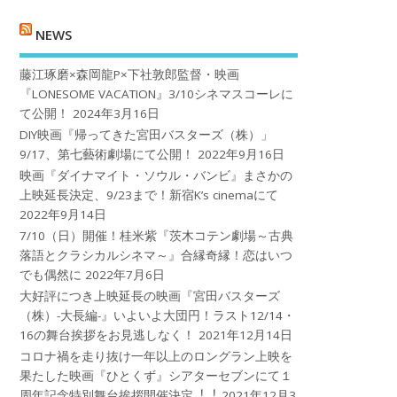
NEWS
藤江琢磨×森岡龍P×下社敦郎監督・映画
『LONESOME VACATION』3/10シネマスコーレに
て公開！
2024年3月16日
DIY映画『帰ってきた宮田バスターズ（株）」
9/17、第七藝術劇場にて公開！
2022年9月16日
映画『ダイナマイト・ソウル・バンビ』まさかの
上映延長決定、9/23まで！新宿K’s cinemaにて
2022年9月14日
7/10（日）開催！桂米紫『茨木コテン劇場～古典
落語とクラシカルシネマ～』合縁奇縁！恋はいつ
でも偶然に
2022年7月6日
大好評につき上映延長の映画『宮田バスターズ
（株）-大長編-』いよいよ大団円！ラスト12/14・
16の舞台挨拶をお見逃しなく！
2021年12月14日
コロナ禍を⾛り抜け⼀年以上のロングラン上映を
果たした映画『ひとくず』シアターセブンにて１
周年記念特別舞台挨拶開催決定︕︕
2021年12月3