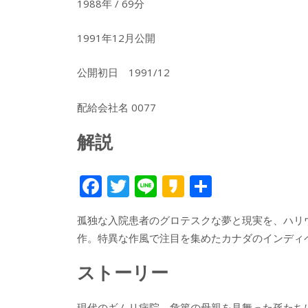
1988年 / 69分
1991年12月公開
公開初日 1991/12
配給会社名 0077
解説
F
T
Li
K
共
ac
w
n
a
有
孤独な入院患者のグロテスクな夢と現実を、ハリ
e
itt
e
k
作。特異な作風で注目を集めたカナダのインディ
b
er
a
o
o
ストーリー
o
現代のギムリ病院。危篤の母親を見舞った孫たち