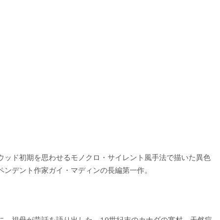
ウッド初期を思わせるモノクロ・サイレント風手法で描いた異色
ペンデント作家ガイ・マディンの長編第一作。
に、祖母が昔話を語り出した。19世紀末のカナダの寒村。天然痘