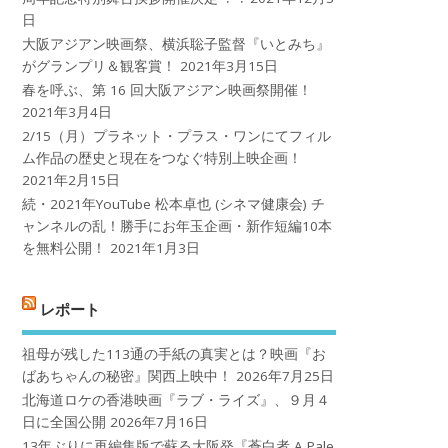
日
大阪アジアン映画祭、横浜聡子監督『いとみち』
がグランプリ＆観客賞！
2021年3月15日
春を呼ぶ、第 16 回大阪アジアン映画祭開催！
2021年3月4日
2/15（月）プラネット・プラス・ワンにてフィル
ム作品の歴史と現在をつなぐ特別上映企画！
2021年2月15日
続・2021年YouTube 松本卓也 (シネマ健康会) チ
ャンネルの乱！勝手にお年玉企画・新作短編10本
を無料公開！
2021年1月3日
レポート
祖母が残した113通の手紙の真実とは？映画『お
ばあちゃんの秘密』関西上映中！
2026年7月25日
北海道ロケの香港映画『ラブ・ライズ』、９月４
日に全国公開
2026年7月16日
13年ぶりに再編集版で蘇る大阪発『蒼白者 A Pale