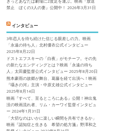
きっとあなたは劇場に2度足を運ぶ。映画『放送
禁止 ぼくの3人の妻』公開中！
2026年3月31日
インタビュー
3年恋人を待ち続けた信じる眼差しの力。映画
「永遠の待ち人」北村優衣公式インタビュー
2025年8月22日
ドストエフスキーの「白夜」がモチーフ。その先
の新たなエンディングとは？映画「永遠の待ち
人」太田慶監督公式インタビュー
2025年8月20日
熊本豪雨の故郷が舞台、葛藤を経て出演へ！映画
『囁きの河』主演・中原丈雄公式インタビュー
2025年8月14日
映画『すべて、至るところにある』公開！神出鬼
没の映画流れ者、リム・カーワイ監督インタビュ
ー
2024年1月31日
「大切なのはいかに楽しい瞬間を共有できるか」
映画『認知症と生きる 希望の処方箋』野澤和之