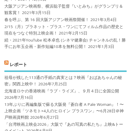
大阪アジアン映画祭、横浜聡子監督『いとみち』がグランプリ＆
観客賞！
2021年3月15日
春を呼ぶ、第 16 回大阪アジアン映画祭開催！
2021年3月4日
2/15（月）プラネット・プラス・ワンにてフィルム作品の歴史と
現在をつなぐ特別上映企画！
2021年2月15日
続・2021年YouTube 松本卓也 (シネマ健康会) チャンネルの乱！勝
手にお年玉企画・新作短編10本を無料公開！
2021年1月3日
レポート
祖母が残した113通の手紙の真実とは？映画『おばあちゃんの秘
密』関西上映中！
2026年7月25日
北海道ロケの香港映画『ラブ・ライズ』、９月４日に全国公開
2026年7月16日
13年ぶりに再編集版で蘇る大阪発『蒼白者 A Pale Woman』！〜
上映企画「ツネモト×4人のヒロイン プラスワン」〜6月28日＠神
戸映画資料館
2026年6月27日
「台湾映画上映会2026」大阪で『あの写真の私たち』上映&トー
クイベント
2026年6月9日