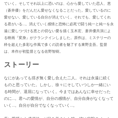
ていく。そしてそれ以上に恐いのは、心から愛していた恋人、恵
（蒼井優）をだんだん愛せなくなることだった。愛しているのに
愛せない。愛している自分が消えていく。それでも、愛してくれ
る君がいる…。消えていく感情と恐怖に必死で闘う純一と純一を永
遠に愛しつづける恵との切ない愛を描く玉木宏、蒼井優共演によ
る映画『変身』がクランクインしました。原作は、ミステリーの
枠を超えた多彩な作風で多くの読者を魅了する東野圭吾。監督
は、本作が初監督となる佐野智樹。
ストーリー
なにがあっても揺ぎ無く愛し合えた二人。それは永遠に続く
ものと思っていた。しかし、徐々にそしていつしか一緒にい
る時間が、退屈になっていく。今まではあんなに幸せだった
のに…。君への愛情が、自分の感情が、自分自身がなくなって
いく…。自分が自分でなくなっていく…。