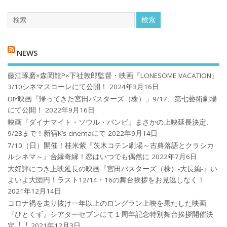
NEWS
藤江琢磨×森岡龍P×下社敦郎監督・映画『LONESOME VACATION』
3/10シネマスコーレにて公開！
2024年3月16日
DIY映画『帰ってきた宮田バスターズ（株）」9/17、第七藝術劇場
にて公開！
2022年9月16日
映画『ダイナマイト・ソウル・バンビ』まさかの上映延長決定、
9/23まで！新宿K’s cinemaにて
2022年9月14日
7/10（日）開催！桂米紫『茨木コテン劇場～古典落語とクラシカ
ルシネマ～』合縁奇縁！恋はいつでも偶然に
2022年7月6日
大好評につき上映延長の映画『宮田バスターズ（株）-大長編-』い
よいよ大団円！ラスト12/14・16の舞台挨拶をお見逃しなく！
2021年12月14日
コロナ禍を⾛り抜け⼀年以上のロングラン上映を果たした映画
『ひとくず』シアターセブンにて１周年記念特別舞台挨拶開催決
定︕︕
2021年12月3日