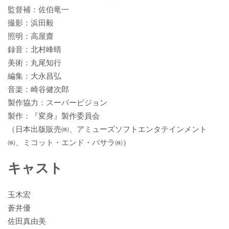
監督補：佐伯竜一
撮影：浜田毅
照明：高屋齋
録音：北村峰晴
美術：丸尾知行
編集：大永昌弘
音楽：崎谷健次郎
製作協力：スーパービジョン
製作：『変身』製作委員会
（日本出版販売㈱、アミューズソフトエンタテインメント
㈱、ミコット・エンド・バサラ㈱）
キャスト
玉木宏
蒼井優
佐田真由美