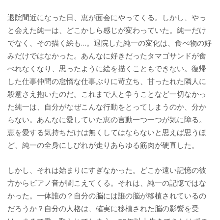
退院間近になった日、恵が面会にやってくる。しかし、やっ
と会えた純一は、どこかしら感じが変わっていた。純一だけ
でなく、その描く絵も…。退院した純一の変化は、食べ物の好
みだけではなかった。あんなに好きだったタマゴサンドが食
べれなくなり、思ったように絵を描くこともできない。復帰
した仕事仲問の怠惰な仕事ぶりに苛立ち、甘ったれた隣人に
殺意さえ抱いたのだ。これまで人と争うことなど一切なかっ
た純一は、自分がなぜこんな行動をとってしまうのか、分か
らない。あんなに愛していた恵の言動一つ一つが気に障る。
恵を愛する気持ちだけは無くしてはならないと思えば思うほ
ど、純一の全身にしびれが走りあらゆる筋肉が硬直した。
しかし、それは始まりにすぎなかった。どこか遠い記憶の彼
方からピアノ音が聞こえてくる。それは、純一の記憶ではな
かった。一体誰の？自分の脳には誰の脳が移植されているの
だろうか？自分の人格は、確実に移植された脳の影響を受