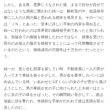
しかし、ある夜、悪夢にうなされた後、まるで自分が自分で
はないような感覚に襲われた純一は、解析室の中、低温保存
庫に二人の人間の脳と思われる標本を発見する。その一つに
は「ＪＮ」とあった。堂本に詳しい手術の内容を尋ねると、
純一に行われたのは世界初の脳移植手術であったと告げられ
る。勿論全ての脳髄を移植したわけではなく、損傷を受けた
部分のみ他人の脳片を移植することによって代替機能させて
いるのだという。移植成功の可能性は十万分の一だったとい
う。
純一が、恵と住む部屋を探してい時、不動産屋に一人の男が
入ってきて拳銃を振りかざした。男が金を要求しカバンに詰
め込んでいる時、いあわせた5才くらいの女の子が窓から逃げ
ようとした。男の拳銃が女の子に向けられたとき純一はとっ
さに女の子の体をかばった。その瞬問鈍い音がして…。彼は、
強盗に頭を撃たれ、奇跡的な手術が行われて彼は意識を取り
戻したのだ…。