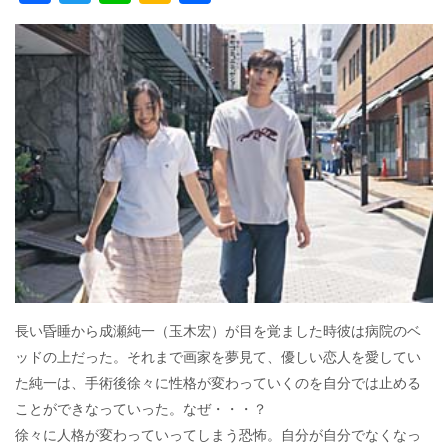
ac
w
n
a
有
e
itt
e
k
b
er
a
o
o
o
k
長い昏睡から成瀬純一（玉木宏）が目を覚ました時彼は病院のベ
ッドの上だった。それまで画家を夢見て、優しい恋人を愛してい
た純一は、手術後徐々に性格が変わっていくのを自分では止める
ことができなっていった。なぜ・・・？
徐々に人格が変わっていってしまう恐怖。自分が自分でなくなっ