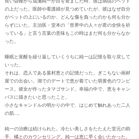
長い昏睡から成瀬純一が目を覚ました時、彼は病院のベット
の上だった。医師や看護婦が見つめていたが、彼はなぜ自分
がベットの上にいるのか、どんな傷を負ったのかも何も分か
らずにいた。主治医・堂本の「世界中の人々が君の全快を祈
っている」と言う言葉の意味もこの時はまだ何も分からなか
った。
睡眠と覚醒を繰り返していくうちに純一は記憶を取り戻して
いった。
それは、恋人である葉村恵との記憶だった。ぎこちない画材
屋での出会い。湖でのデートで恵が着ていた萌黄色のワンピ
ース。彼女が作ったタマゴサンド。幸福の中で、恵をキャン
バスに描きたいと思ったこと。
小さなキャンドルの明かりの中で、はじめて触れあった二人
の肌…。
純一の治療は続けられた。冷たい美しさをたたえた堂元の助
手、橘とのカウンセリング。純一は恵に早く会いたかった。