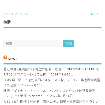
«
ソードフィッシュ
I.K.U.
»
検索
NEWS
藤江琢磨×森岡龍P×下社敦郎監督・映画『LONESOME VACATION』
3/10シネマスコーレにて公開！
2024年3月16日
DIY映画『帰ってきた宮田バスターズ（株）」9/17、第七藝術劇場
にて公開！
2022年9月16日
映画『ダイナマイト・ソウル・バンビ』まさかの上映延長決定、
9/23まで！新宿K’s cinemaにて
2022年9月14日
7/10（日）開催！桂米紫『茨木コテン劇場～古典落語とクラシカ