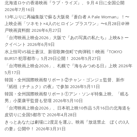
北海道ロケの香港映画『ラブ・ライズ』、９月４日に全国公開
2026年7月16日
13年ぶりに再編集版で蘇る大阪発『蒼白者 A Pale Woman』！〜
上映企画「ツネモト×4人のヒロイン プラスワン」〜6月28日＠神
戸映画資料館
2026年6月27日
「台湾映画上映会2026」大阪で『あの写真の私たち』上映&トー
クイベント
2026年6月9日
水上恒司VS福士蒼汰、新宿歌舞伎町で肉弾戦！!映画『TOKYO
BURST-犯罪都市-』5月29日公開！
2026年5月27日
「台湾映画上映会2026」、札幌で『海をみつめる日』上映
2026年
5月17日
韓国・全州国際映画祭リポート②チャン・ゴンジェ監督、新作
『紙杻（チチュク）の夜』で参加
2026年5月11日
韓国・全州国際映画祭リポート①アン・ソンギ特集上映、「眠る
男」小栗康平監督も登壇
2026年5月10日
「台湾映画上映会2026」、日本初上映10作品 5月16日の北海道を
皮切りに全国5都市で
2026年4月28日
きっとあなたは劇場に2度足を運ぶ。映画『放送禁止 ぼくの3人
の妻』公開中！
2026年3月31日