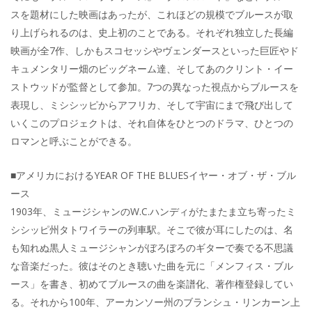
スを題材にした映画はあったが、これほどの規模でブルースが取
り上げられるのは、史上初のことである。それぞれ独立した長編
映画が全7作、しかもスコセッシやヴェンダースといった巨匠やド
キュメンタリー畑のビッグネーム達、そしてあのクリント・イー
ストウッドが監督として参加。7つの異なった視点からブルースを
表現し、ミシシッピからアフリカ、そして宇宙にまで飛び出して
いくこのプロジェクトは、それ自体をひとつのドラマ、ひとつの
ロマンと呼ぶことができる。
■アメリカにおけるYEAR OF THE BLUESイヤー・オブ・ザ・ブル
ース
1903年、ミュージシャンのW.C.ハンディがたまたま立ち寄ったミ
シシッピ州タトワイラーの列車駅。そこで彼が耳にしたのは、名
も知れぬ黒人ミュージシャンがぼろぼろのギターで奏でる不思議
な音楽だった。彼はそのとき聴いた曲を元に「メンフィス・ブル
ース」を書き、初めてブルースの曲を楽譜化、著作権登録してい
る。それから100年、アーカンソー州のブランシュ・リンカーン上