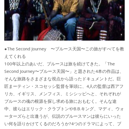
●The Second Journey 〜ブルース天国〜この旅がすべてを教
えてくれる
100年以上のあいだ、ブルースは旅を続けてきた。「The
Second Journey〜ブルース天国〜」と題された4本の作品は、
そんな旅路をさまざまな視点から語ったドキュメントだ。巨
匠まーティン・スコセッシ監督を筆頭に、4人の監督は西アフ
リカ、イギリス、メンフィス、ミシシッピへと、それぞれが
ブルースの魂の根源を探し求める旅におもむく。そんな途
中、彼らはエリック・クラプトンやB.B.キング、マディ、ウォ
ーターズらと出逢うが、伝説のブルースマンは彼らにいった
い何を語りかけてくるのだろうか?4つのドラマによって、ブ