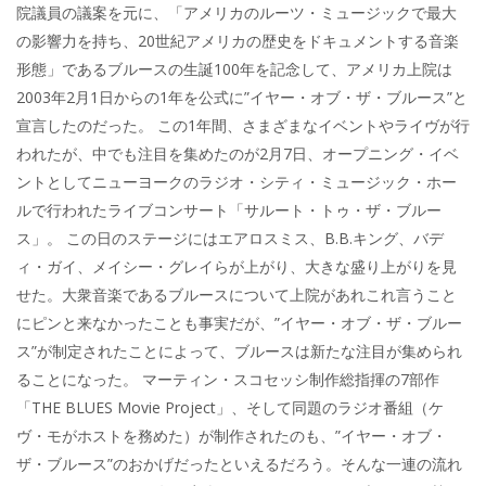
院議員の議案を元に、「アメリカのルーツ・ミュージックで最大
の影響力を持ち、20世紀アメリカの歴史をドキュメントする音楽
形態」であるブルースの生誕100年を記念して、アメリカ上院は
2003年2月1日からの1年を公式に”イヤー・オブ・ザ・ブルース”と
宣言したのだった。 この1年間、さまざまなイベントやライヴが行
われたが、中でも注目を集めたのが2月7日、オープニング・イベ
ントとしてニューヨークのラジオ・シティ・ミュージック・ホー
ルで行われたライブコンサート「サルート・トゥ・ザ・ブルー
ス」。 この日のステージにはエアロスミス、B.B.キング、バデ
ィ・ガイ、メイシー・グレイらが上がり、大きな盛り上がりを見
せた。大衆音楽であるブルースについて上院があれこれ言うこと
にピンと来なかったことも事実だが、”イヤー・オブ・ザ・ブルー
ス”が制定されたことによって、ブルースは新たな注目が集められ
ることになった。 マーティン・スコセッシ制作総指揮の7部作
「THE BLUES Movie Project」、そして同題のラジオ番組（ケ
ヴ・モがホストを務めた）が制作されたのも、”イヤー・オブ・
ザ・ブルース”のおかげだったといえるだろう。そんな一連の流れ