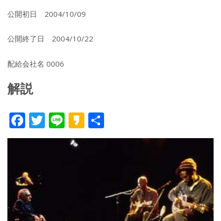
公開初日 2004/10/09
公開終了日 2004/10/22
配給会社名 0006
解説
F
T
Li
K
共
ac
w
n
a
有
e
itt
e
k
b
er
a
o
o
o
k