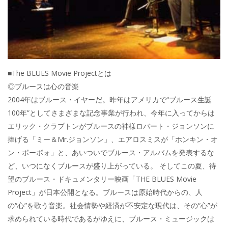
■The BLUES Movie Projectとは
◎ブルースは心の音楽
2004年はブルース・イヤーだ。昨年はアメリカで“ブルース生誕
100年”としてさまざまな記念事業が行われ、今年に入ってからは
エリック・クラプトンがブルースの神様ロバート・ジョンソンに
捧げる「ミー＆Mr.ジョンソン」、エアロスミスが「ホンキン・オ
ン・ボーボォ」と、あいついでブルース・アルバムを発表するな
ど、いつになくブルースが盛り上がっている。 そしてこの夏、待
望のブルース・ドキュメンタリー映画「THE BLUES Movie
Project」が日本公開となる。ブルースは原始時代からの、人
の“心”を歌う音楽。社会情勢や経済が不安定な現代は、その“心”が
求められている時代であるがゆえに、ブルース・ミュージックは