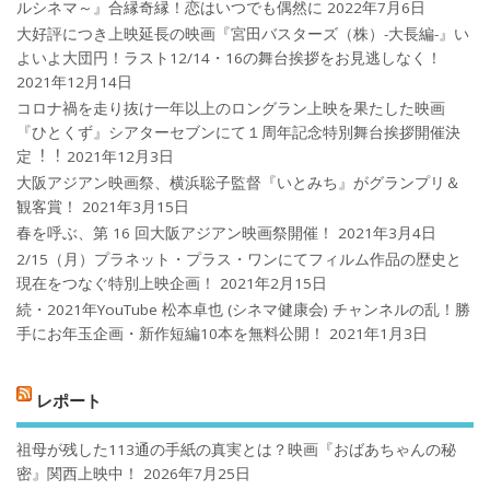
ルシネマ～』合縁奇縁！恋はいつでも偶然に
2022年7月6日
大好評につき上映延長の映画『宮田バスターズ（株）-大長編-』い
よいよ大団円！ラスト12/14・16の舞台挨拶をお見逃しなく！
2021年12月14日
コロナ禍を⾛り抜け⼀年以上のロングラン上映を果たした映画
『ひとくず』シアターセブンにて１周年記念特別舞台挨拶開催決
定︕︕
2021年12月3日
大阪アジアン映画祭、横浜聡子監督『いとみち』がグランプリ＆
観客賞！
2021年3月15日
春を呼ぶ、第 16 回大阪アジアン映画祭開催！
2021年3月4日
2/15（月）プラネット・プラス・ワンにてフィルム作品の歴史と
現在をつなぐ特別上映企画！
2021年2月15日
続・2021年YouTube 松本卓也 (シネマ健康会) チャンネルの乱！勝
手にお年玉企画・新作短編10本を無料公開！
2021年1月3日
レポート
祖母が残した113通の手紙の真実とは？映画『おばあちゃんの秘
密』関西上映中！
2026年7月25日