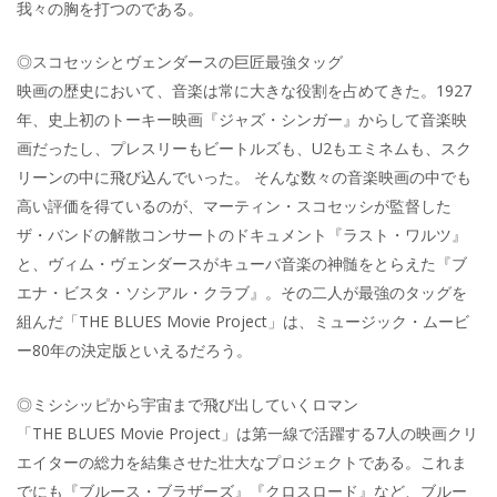
我々の胸を打つのである。
◎スコセッシとヴェンダースの巨匠最強タッグ
映画の歴史において、音楽は常に大きな役割を占めてきた。1927
年、史上初のトーキー映画『ジャズ・シンガー』からして音楽映
画だったし、プレスリーもビートルズも、U2もエミネムも、スク
リーンの中に飛び込んでいった。 そんな数々の音楽映画の中でも
高い評価を得ているのが、マーティン・スコセッシが監督した
ザ・バンドの解散コンサートのドキュメント『ラスト・ワルツ』
と、ヴィム・ヴェンダースがキューバ音楽の神髄をとらえた『ブ
エナ・ビスタ・ソシアル・クラブ』。その二人が最強のタッグを
組んだ「THE BLUES Movie Project」は、ミュージック・ムービ
ー80年の決定版といえるだろう。
◎ミシシッピから宇宙まで飛び出していくロマン
「THE BLUES Movie Project」は第一線で活躍する7人の映画クリ
エイターの総力を結集させた壮大なプロジェクトである。これま
でにも『ブルース・ブラザーズ』『クロスロード』など、ブルー