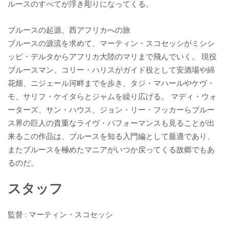
ルースのすべてが浮き彫りになってくる。
ブルースの起源、西アフリカへの旅
ブルースの源流を求めて、マーティン・スコセッシがミシシ
ッピ・デルタからアフリカ大陸のマリまで飛んでいく。 現役
ブルースマン、コリー・ハリスがガイド役として安酒場や綿
花畑、ニジェール河畔までを歩き、タジ・マハールやケヴ・
モ、サリフ・ケイタらとジャムを繰り広げる。 マディ・ウォ
ーターズ、サン・ハウス、ジョン・リー・フッカーらブルー
ス界の巨人の貴重なライヴ・パフォーマンスも見ることが出
来るこの作品は、ブルースを知る入門編として最適であり、
またブルースを極めたマニアがいつか戻ってくる故郷でもあ
るのだ。
スタッフ
監督 : マーティン・スコセッシ