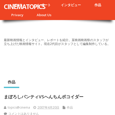
CINEMATOPICS
NEWS
レポート
インタビュー
作品
Privacy
About Us
最新映画情報とインタビュー、レポートを紹介。某映画映画祭のスタッフが
立ち上げた映画情報サイト。現在2代目がスタッフとして編集制作している。
作品
まぼろしパンティVSへんちんポコイダー
topics@cinema
2007年4月20日
作品
コメントはありません