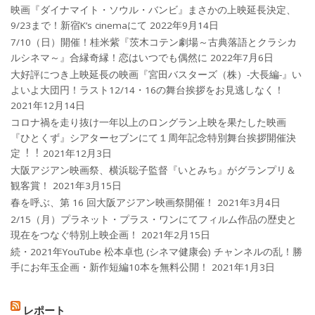
映画『ダイナマイト・ソウル・バンビ』まさかの上映延長決定、
9/23まで！新宿K’s cinemaにて
2022年9月14日
7/10（日）開催！桂米紫『茨木コテン劇場～古典落語とクラシカ
ルシネマ～』合縁奇縁！恋はいつでも偶然に
2022年7月6日
大好評につき上映延長の映画『宮田バスターズ（株）-大長編-』い
よいよ大団円！ラスト12/14・16の舞台挨拶をお見逃しなく！
2021年12月14日
コロナ禍を⾛り抜け⼀年以上のロングラン上映を果たした映画
『ひとくず』シアターセブンにて１周年記念特別舞台挨拶開催決
定︕︕
2021年12月3日
大阪アジアン映画祭、横浜聡子監督『いとみち』がグランプリ＆
観客賞！
2021年3月15日
春を呼ぶ、第 16 回大阪アジアン映画祭開催！
2021年3月4日
2/15（月）プラネット・プラス・ワンにてフィルム作品の歴史と
現在をつなぐ特別上映企画！
2021年2月15日
続・2021年YouTube 松本卓也 (シネマ健康会) チャンネルの乱！勝
手にお年玉企画・新作短編10本を無料公開！
2021年1月3日
レポート