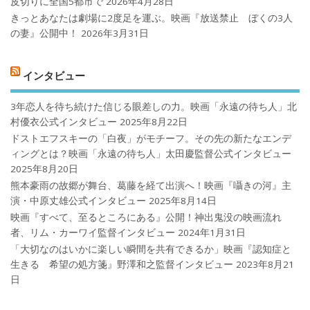
皮切りに全国5都市で
2026年4月28日
きっとあなたは劇場に2度足を運ぶ。映画『放送禁止 ぼくの3人
の妻』公開中！
2026年3月31日
インタビュー
3年恋人を待ち続けた信じる眼差しの力。映画「永遠の待ち人」北
村優衣公式インタビュー
2025年8月22日
ドストエフスキーの「白夜」がモチーフ。その先の新たなエンデ
ィングとは？映画「永遠の待ち人」太田慶監督公式インタビュー
2025年8月20日
熊本豪雨の故郷が舞台、葛藤を経て出演へ！映画『囁きの河』主
演・中原丈雄公式インタビュー
2025年8月14日
映画『すべて、至るところにある』公開！神出鬼没の映画流れ
者、リム・カーワイ監督インタビュー
2024年1月31日
「大切なのはいかに楽しい瞬間を共有できるか」映画『認知症と
生きる 希望の処方箋』野澤和之監督インタビュー
2023年8月21
日