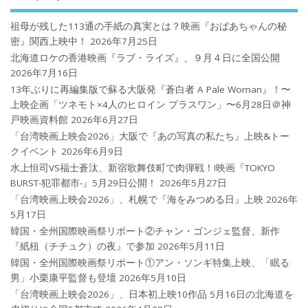
祖母が残した113通の手紙の真実とは？映画『おばあちゃんの秘
密』関西上映中！
2026年7月25日
北海道ロケの香港映画『ラブ・ライズ』、９月４日に全国公開
2026年7月16日
13年ぶりに再編集版で蘇る大阪発『蒼白者 A Pale Woman』！〜
上映企画「ツネモト×4人のヒロイン プラスワン」〜6月28日＠神
戸映画資料館
2026年6月27日
「台湾映画上映会2026」大阪で『あの写真の私たち』上映&トー
クイベント
2026年6月9日
水上恒司VS福士蒼汰、新宿歌舞伎町で肉弾戦！!映画『TOKYO
BURST-犯罪都市-』5月29日公開！
2026年5月27日
「台湾映画上映会2026」、札幌で『海をみつめる日』上映
2026年
5月17日
韓国・全州国際映画祭リポート②チャン・ゴンジェ監督、新作
『紙杻（チチュク）の夜』で参加
2026年5月11日
韓国・全州国際映画祭リポート①アン・ソンギ特集上映、「眠る
男」小栗康平監督も登壇
2026年5月10日
「台湾映画上映会2026」、日本初上映10作品 5月16日の北海道を