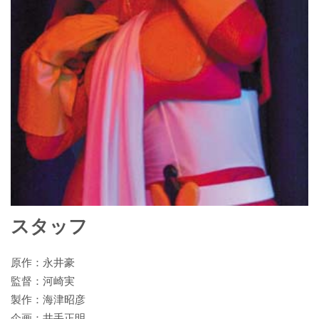
スタッフ
原作：永井豪
監督：河崎実
製作：海津昭彦
企画：井手正明