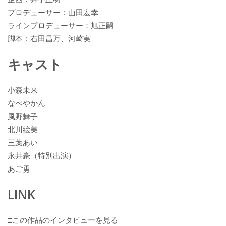
プロデューサー：山田宏幸
ラインプロデューサー：旭正嗣
脚本：右田昌万、河崎実
キャスト
小森未来
なべやかん
風野舞子
北川絵美
三葉あい
永井豪（特別出演）
あご勇
LINK
□この作品のインタビューを見る