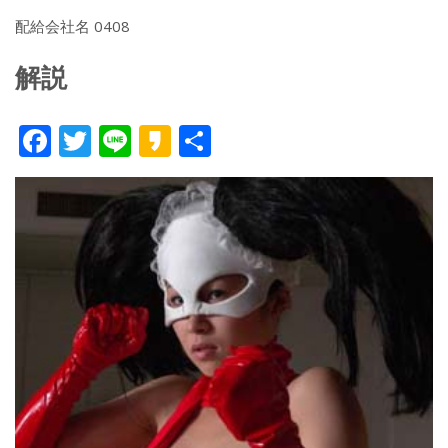
配給会社名 0408
解説
F
T
Li
K
共
ac
w
n
a
有
e
itt
e
k
b
er
a
o
o
o
k