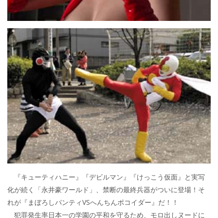
『キューティハニー』『デビルマン』『けっこう仮面』と実写
化が続く「永井豪ワールド」、禁断の最終兵器がついに登場！そ
れが『まぼろしパンティVSへんちんポコイダー』だ！！
犯罪発生率日本一の学園の平和を守るため、モロ出しヌードに