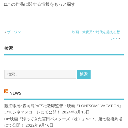
□この作品に関する情報をもっと探す
«
ザ・ワン
映画 犬夜叉〜時代を越える想
い〜
»
検索
NEWS
藤江琢磨×森岡龍P×下社敦郎監督・映画『LONESOME VACATION』
3/10シネマスコーレにて公開！
2024年3月16日
DIY映画『帰ってきた宮田バスターズ（株）」9/17、第七藝術劇場
にて公開！
2022年9月16日