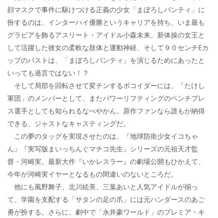
顔マスクで事件に駆けつける正義の少女「まぼろしパンティ」に
扮するのは、インターハイ優勝というキャリアを持ち、いま最も
グラビアを飾るアスリート・アイドル小森未来。新体操の女王と
して活躍した彼女の柔軟な肢体と運動神経、そして９０センチEカ
ップのバストは、「まぼろしパンティ」を演じるためにあったと
いっても過言ではない！？
そして局部を回転させて変チンするポコイダーには、「たけし
軍団」のメンバーとして、またパワーリフティングのベンチプレ
ス選手としても知られるなべやかん。原作ファンなら誰もが納得
できる、ジャストなキャスティングだ。
この夢のタッグを実現させたのは、『地球防衛少女イコちゃ
ん』『実写版まいっちんぐマチコ先生』シリーズの元祖天才監
督・河崎実。最新大作『いかレスラー』の劇場公開もひかえて、
今年が河崎実イヤーとなるもの間違いのないところだ。
他にも風野舞子、北川絵美、三葉あいと人気アイドルが揃っ
て、学園を支配する「サタンの足の爪」には元ハンダースのあご
勇が扮する。さらに、劇中で「永井豪ワールド」のプレミア・キ