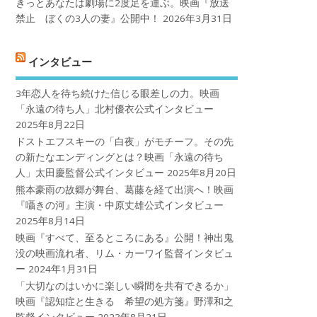
きっとあなたは劇場に2度足を運ぶ。映画『放送
禁止 ぼくの3人の妻』公開中！
2026年3月31日
インタビュー
3年恋人を待ち続けた信じる眼差しの力。映画
「永遠の待ち人」北村優衣公式インタビュー
2025年8月22日
ドストエフスキーの「白夜」がモチーフ。その先
の新たなエンディングとは？映画「永遠の待ち
人」太田慶監督公式インタビュー
2025年8月20日
熊本豪雨の故郷が舞台、葛藤を経て出演へ！映画
『囁きの河』主演・中原丈雄公式インタビュー
2025年8月14日
映画『すべて、至るところにある』公開！神出鬼
没の映画流れ者、リム・カーワイ監督インタビュ
ー
2024年1月31日
「大切なのはいかに楽しい瞬間を共有できるか」
映画『認知症と生きる 希望の処方箋』野澤和之