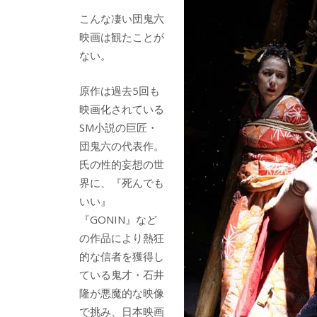
b
er
a
こんな凄い団鬼六
o
o
映画は観たことが
o
ない。
k
原作は過去5回も
映画化されている
SM小説の巨匠・
団鬼六の代表作。
氏の性的妄想の世
界に、『死んでも
いい』
『GONIN』など
の作品により熱狂
的な信者を獲得し
ている鬼才・石井
隆が悪魔的な映像
で挑み、日本映画