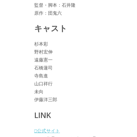
監督・脚本：石井隆
原作：団鬼六
キャスト
杉本彩
野村宏伸
遠藤憲一
石橋蓮司
寺島進
山口祥行
未向
伊藤洋三郎
LINK
□公式サイト