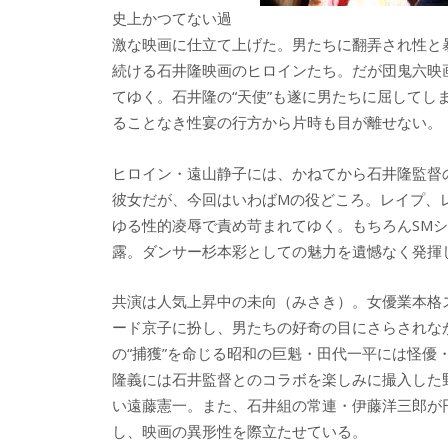
史上かつてない過
激な映画に仕立て上げた。男たちに翻弄され性と
続ける石井隆映画のヒロインたち。だが団鬼六映
てゆく。石井隆の“天使”も遂に男たちに屈して
ることなき性宴の行方から片時も目が離せない。
ヒロイン・遠山静子には、かねてから石井隆監督
彼女だが、今回はいわばMの役どころ。レイプ、
ゆる性的凌辱で責め苛まれてゆく。もちろんSM
露。ダンサー杉本彩としての魅力を遺憾なく発揮
共演は人気上昇中の未向（みさき）。女優業本格
ード京子に扮し、男たちの好奇の目にさらされな
の“捕獲”を命じる昭和の巨魁・田代一平には怪
隆義には石井監督とのコラボを楽しみに撮入した
い遠藤憲一。また、石井組の常連・伊藤洋三郎が
し、映画の異形性を際立たせている。