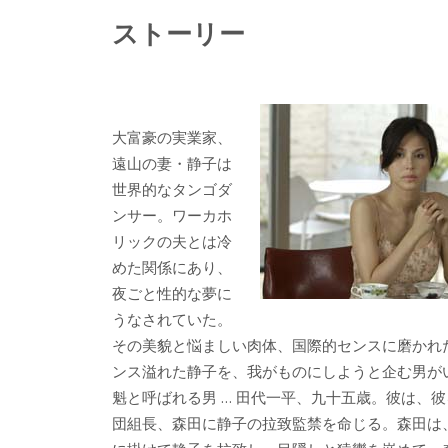
ストーリー
大富豪の実業家、
遠山の妻・静子は
世界的なタンゴダ
ンサー。ワーカホ
リックの夫とは冷
めた関係にあり、
夜ごと性的な夢に
うなされていた。
その美貌と悩ましい肉体、国際的センスに磨かれ
ンス溢れた静子を、我がものにしようと企む男が
魁と呼ばれる男 … 田代一平、九十五歳。彼は、
団組長、森田に静子の拉致監禁を命じる。森田は