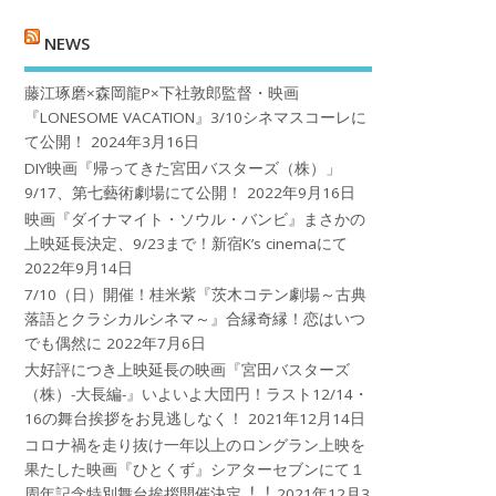
NEWS
藤江琢磨×森岡龍P×下社敦郎監督・映画
『LONESOME VACATION』3/10シネマスコーレに
て公開！
2024年3月16日
DIY映画『帰ってきた宮田バスターズ（株）」
9/17、第七藝術劇場にて公開！
2022年9月16日
映画『ダイナマイト・ソウル・バンビ』まさかの
上映延長決定、9/23まで！新宿K’s cinemaにて
2022年9月14日
7/10（日）開催！桂米紫『茨木コテン劇場～古典
落語とクラシカルシネマ～』合縁奇縁！恋はいつ
でも偶然に
2022年7月6日
大好評につき上映延長の映画『宮田バスターズ
（株）-大長編-』いよいよ大団円！ラスト12/14・
16の舞台挨拶をお見逃しなく！
2021年12月14日
コロナ禍を⾛り抜け⼀年以上のロングラン上映を
果たした映画『ひとくず』シアターセブンにて１
周年記念特別舞台挨拶開催決定︕︕
2021年12月3