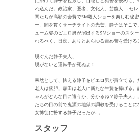
に掛けて静子を拉致し、目隠しと猿轡を嵌めて、
れ込んだ。政治家、医者、文化人、芸能人 … セ
間たちが高額の会費でSM殺人ショーを楽しむ秘
ー。闇を貫くサーチライトの光芒。静子はそこで
ューム姿のピエロ男が演出するSMショーのスタ
れるべく、日夜、ありとあらゆる責め苦を受ける
脱ぐんだ静子夫人、
脱がないと運転手が死ぬよ！
呆然として、怯える静子をピエロ男が責立てる。
老人は落胆。森田は老人に新たな生贄を捧げる。
ゃんがどんな目に遭うか、分かるね？静子夫人」
たちの目の前で鬼源の地獄の調教を受けることに
女博徒に扮する静子だったが…。
スタッフ