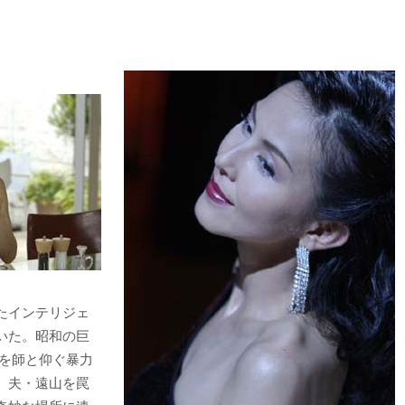
たインテリジェ
いた。昭和の巨
彼を師と仰ぐ暴力
、夫・遠山を罠