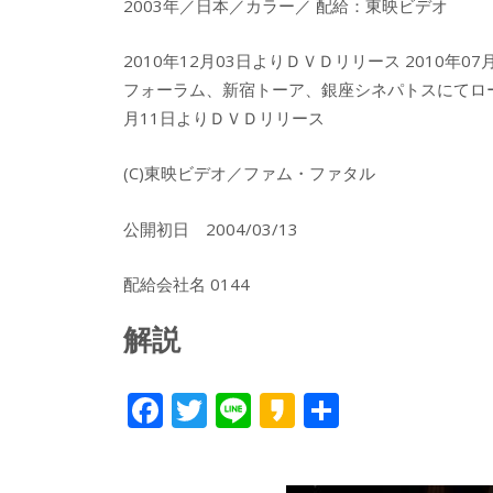
2003年／日本／カラー／ 配給：東映ビデオ
2010年12月03日よりＤＶＤリリース 2010年0
フォーラム、新宿トーア、銀座シネパトスにてロードシ
月11日よりＤＶＤリリース
(C)東映ビデオ／ファム・ファタル
公開初日 2004/03/13
配給会社名 0144
解説
F
T
Li
K
共
ac
w
n
a
有
e
itt
e
k