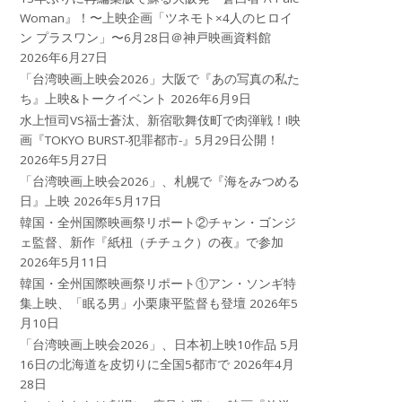
Woman』！〜上映企画「ツネモト×4人のヒロイ
ン プラスワン」〜6月28日＠神戸映画資料館
2026年6月27日
「台湾映画上映会2026」大阪で『あの写真の私た
ち』上映&トークイベント
2026年6月9日
水上恒司VS福士蒼汰、新宿歌舞伎町で肉弾戦！!映
画『TOKYO BURST-犯罪都市-』5月29日公開！
2026年5月27日
「台湾映画上映会2026」、札幌で『海をみつめる
日』上映
2026年5月17日
韓国・全州国際映画祭リポート②チャン・ゴンジ
ェ監督、新作『紙杻（チチュク）の夜』で参加
2026年5月11日
韓国・全州国際映画祭リポート①アン・ソンギ特
集上映、「眠る男」小栗康平監督も登壇
2026年5
月10日
「台湾映画上映会2026」、日本初上映10作品 5月
16日の北海道を皮切りに全国5都市で
2026年4月
28日