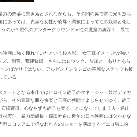
暴力の奈落に突き落とされながらも、その闇の奥で常に光を放ち
画にあっては、貞淑な女性が凌辱・調教によって性の奴隷と化し
しまうのか？現代のアンダーグラウンド＝性の魔窟の奥深く、果て
の映画に強く憧れていたという杉本彩。“女王様イメージ”が強い
レズ、刺青、荒縄緊縛。さらにはロウソク、放尿と、ありとあら
シーンばかりではない。アルゼンチンタンゴの華麗なステップも披
している。
スタートとなる本作ではヒロイン静子のマネージャー兼ボディガ
がら、その豊満な肌を快楽と苦痛の狭間でよじらせてゆく。静子
優・石橋蓮司。心ならずも静子を売ることになってしまう夫・遠山
野村宏伸。暴力団組長・森田幹造に近年の日本映画には欠かせな
円型コロシアムで行なわれるSMショーを演出するピエロ男に扮