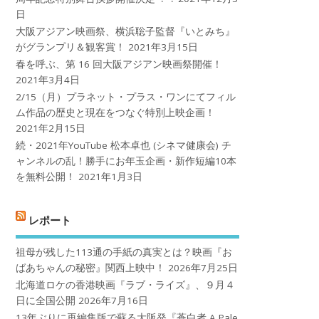
日
大阪アジアン映画祭、横浜聡子監督『いとみち』
がグランプリ＆観客賞！
2021年3月15日
春を呼ぶ、第 16 回大阪アジアン映画祭開催！
2021年3月4日
2/15（月）プラネット・プラス・ワンにてフィル
ム作品の歴史と現在をつなぐ特別上映企画！
2021年2月15日
続・2021年YouTube 松本卓也 (シネマ健康会) チ
ャンネルの乱！勝手にお年玉企画・新作短編10本
を無料公開！
2021年1月3日
レポート
祖母が残した113通の手紙の真実とは？映画『お
ばあちゃんの秘密』関西上映中！
2026年7月25日
北海道ロケの香港映画『ラブ・ライズ』、９月４
日に全国公開
2026年7月16日
13年ぶりに再編集版で蘇る大阪発『蒼白者 A Pale