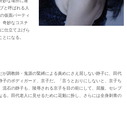
奇妙な場所に連
レブと呼ばれる人
密の仮面パーティ
、奇妙なコスチ
ーに仕立て上げら
ことになる。
だが調教師・鬼源の緊縛による責めにさえ屈しない静子に、田代
静子のボディガード、京子だ。「言うとおりにしないと、京子ち
。流石の静子も、陵辱される京子を目の前にして、屈服。セレブ
なる。田代老人に見せるために花魁に扮し、さらには全身刺青の