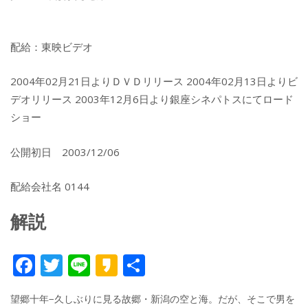
配給：東映ビデオ
2004年02月21日よりＤＶＤリリース 2004年02月13日よりビ
デオリリース 2003年12月6日より銀座シネパトスにてロード
ショー
公開初日 2003/12/06
配給会社名 0144
解説
F
T
Li
K
共
ac
w
n
a
有
望郷十年−久しぶりに見る故郷・新潟の空と海。だが、そこで男を