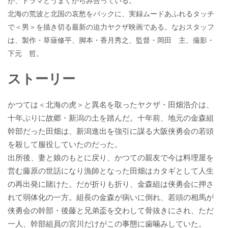
が、ドラマとうまくからみ合っている。
北海の荒波と北国の哀愁をバックに、実録ムードあふれるタッチ
で＜男＞を描き切る最新の迫力ヤクザ映画である。なおスタッフ
は、製作・草薙修平、脚本・香月秀之、監督・岡田 主、撮影・
下元 哲。
ストーリー
かつては＜北海の虎＞と異名を取ったヤクザ・田畑浩介は、
十年ぶりに故郷・新潟の土を踏んだ。十年前、地元の金森組
幹部だった田畑は、新潟進出を強引に謀る大阪侠勇会の若頭
を殺して服役していたのだった。
出所後、妻と娘のもとに戻り、かつての親友で今は料理屋を
営む藤原の世話になり漁師となった田畑はカタギとして人生
の再出発に賭けた。だが折りも折り、金森組は侠勇会に押さ
れて弱体化の一方。組長の金森が病いに倒れ、若頭の相馬が
侠勇会の幹部・後藤と兄弟盃を交わして骨抜きにされ、ただ
一人、幹部組員の宮川だけがこの事態に歯噛みしていた。