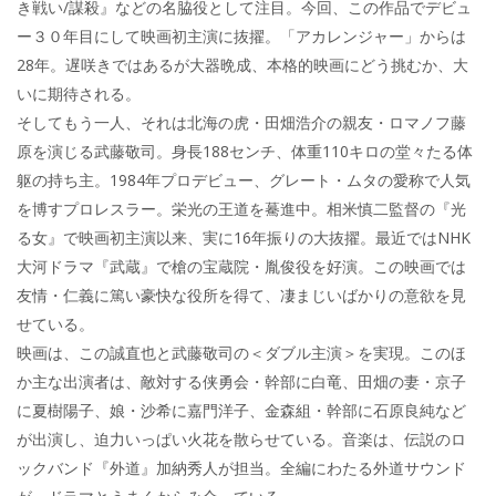
き戦い/謀殺』などの名脇役として注目。今回、この作品でデビュ
ー３０年目にして映画初主演に抜擢。「アカレンジャー」からは
28年。遅咲きではあるが大器晩成、本格的映画にどう挑むか、大
いに期待される。
そしてもう一人、それは北海の虎・田畑浩介の親友・ロマノフ藤
原を演じる武藤敬司。身長188センチ、体重110キロの堂々たる体
躯の持ち主。1984年プロデビュー、グレート・ムタの愛称で人気
を博すプロレスラー。栄光の王道を驀進中。相米慎二監督の『光
る女』で映画初主演以来、実に16年振りの大抜擢。最近ではNHK
大河ドラマ『武蔵』で槍の宝蔵院・胤俊役を好演。この映画では
友情・仁義に篤い豪快な役所を得て、凄まじいばかりの意欲を見
せている。
映画は、この誠直也と武藤敬司の＜ダブル主演＞を実現。このほ
か主な出演者は、敵対する侠勇会・幹部に白竜、田畑の妻・京子
に夏樹陽子、娘・沙希に嘉門洋子、金森組・幹部に石原良純など
が出演し、迫力いっぱい火花を散らせている。音楽は、伝説のロ
ックバンド『外道』加納秀人が担当。全編にわたる外道サウンド