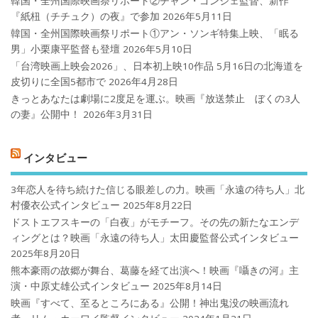
韓国・全州国際映画祭リポート②チャン・ゴンジェ監督、新作
『紙杻（チチュク）の夜』で参加
2026年5月11日
韓国・全州国際映画祭リポート①アン・ソンギ特集上映、「眠る
男」小栗康平監督も登壇
2026年5月10日
「台湾映画上映会2026」、日本初上映10作品 5月16日の北海道を
皮切りに全国5都市で
2026年4月28日
きっとあなたは劇場に2度足を運ぶ。映画『放送禁止 ぼくの3人
の妻』公開中！
2026年3月31日
インタビュー
3年恋人を待ち続けた信じる眼差しの力。映画「永遠の待ち人」北
村優衣公式インタビュー
2025年8月22日
ドストエフスキーの「白夜」がモチーフ。その先の新たなエンデ
ィングとは？映画「永遠の待ち人」太田慶監督公式インタビュー
2025年8月20日
熊本豪雨の故郷が舞台、葛藤を経て出演へ！映画『囁きの河』主
演・中原丈雄公式インタビュー
2025年8月14日
映画『すべて、至るところにある』公開！神出鬼没の映画流れ