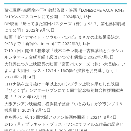
藤江琢磨×森岡龍P×下社敦郎監督・映画『LONESOME VACATION』
3/10シネマスコーレにて公開！
2024年3月16日
DIY映画『帰ってきた宮田バスターズ（株）」9/17、第七藝術劇場
にて公開！
2022年9月16日
映画『ダイナマイト・ソウル・バンビ』まさかの上映延長決定、
9/23まで！新宿K’s cinemaにて
2022年9月14日
7/10（日）開催！桂米紫『茨木コテン劇場～古典落語とクラシカ
ルシネマ～』合縁奇縁！恋はいつでも偶然に
2022年7月6日
大好評につき上映延長の映画『宮田バスターズ（株）-大長編-』い
よいよ大団円！ラスト12/14・16の舞台挨拶をお見逃しなく！
2021年12月14日
コロナ禍を⾛り抜け⼀年以上のロングラン上映を果たした映画
『ひとくず』シアターセブンにて１周年記念特別舞台挨拶開催決
定︕︕
2021年12月3日
大阪アジアン映画祭、横浜聡子監督『いとみち』がグランプリ＆
観客賞！
2021年3月15日
春を呼ぶ、第 16 回大阪アジアン映画祭開催！
2021年3月4日
2/15（月）プラネット・プラス・ワンにてフィルム作品の歴史と
現在をつなぐ特別上映企画！
2021年2月15日