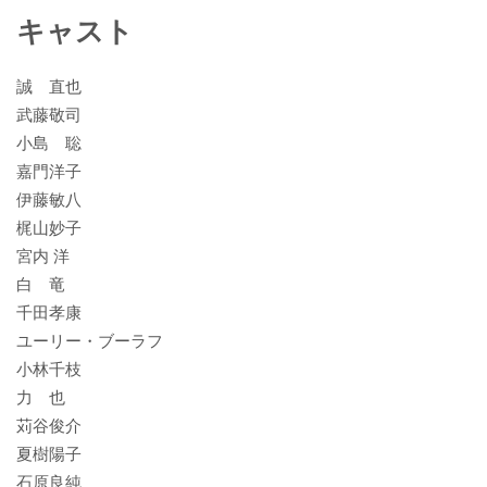
キャスト
誠 直也
武藤敬司
小島 聡
嘉門洋子
伊藤敏八
梶山妙子
宮内 洋
白 竜
千田孝康
ユーリー・ブーラフ
小林千枝
力 也
苅谷俊介
夏樹陽子
石原良純