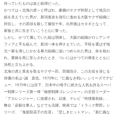
e
itt
e
k
待っていたものは血と銃弾だった。
b
er
a
かつては＜北海の虎＞と呼ばれ、豪腕のヤクザ幹部として地元の
o
o
組を支えていた男が、新潟進攻を強引に進める大阪ヤクザ組織に
o
対抗し、その若頭を殺して服役十年。出所後はカタギとなって、
家族と共に生きていこうと心に誓った。
k
しかし、かつて属していた組は弱体し、大阪の組織がロシアンマ
フィアと手を組んで、新潟一体を押さえていた。手段を選ばず地
元一家を潰しにかかる暴力組織に追いつめられた男は、命を狙わ
れ、愛娘を死に至らされたとき、ついにはかつての僚友とともに
決然と立ち上がる。
北海の虎と異名を取るヤクザ一匹、田畑浩介。この主役を演じる
俳優の名は−誠 直也。1973年に『仁義なき戦い』シリーズでデビ
ュー、1975年には目下、日本中の母子に絶大な人気を誇るスーパ
ー戦隊シリーズ第一弾『秘密戦隊ゴレンジャー』の主役リーダー
「アカレンジャー」に抜擢され、以後、テレビ『特捜最前線』、
舞台『必殺仕事人』などでも活躍。映画では『トラック野郎』シ
リーズ、『鬼龍院花子の生涯』『悲しきヒットマン』『新仁義な