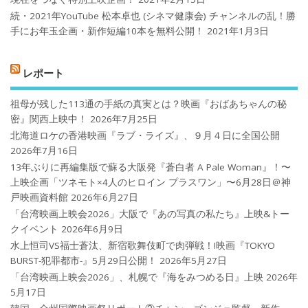
続・2021年YouTube 松本卓也 (シネマ健康会) チャンネルの乱！勝
手にお年玉企画・新作短編10本を無料公開！
2021年1月3日
レポート
祖母が残した113通の手紙の真実とは？映画『おばあちゃんの秘
密』関西上映中！
2026年7月25日
北海道ロケの香港映画『ラブ・ライズ』、９月４日に全国公開
2026年7月16日
13年ぶりに再編集版で蘇る大阪発『蒼白者 A Pale Woman』！〜
上映企画「ツネモト×4人のヒロイン プラスワン」〜6月28日＠神
戸映画資料館
2026年6月27日
「台湾映画上映会2026」大阪で『あの写真の私たち』上映&トー
クイベント
2026年6月9日
水上恒司VS福士蒼汰、新宿歌舞伎町で肉弾戦！!映画『TOKYO
BURST-犯罪都市-』5月29日公開！
2026年5月27日
「台湾映画上映会2026」、札幌で『海をみつめる日』上映
2026年
5月17日