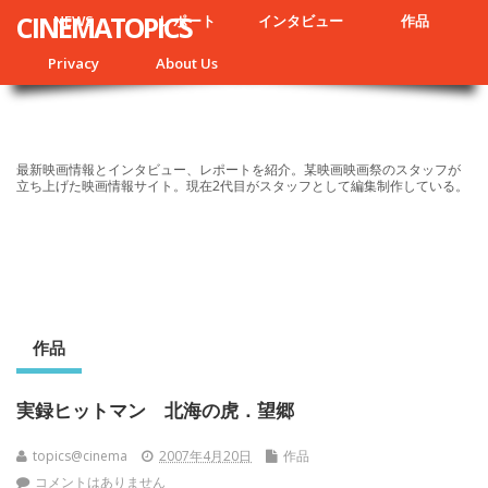
CINEMATOPICS
NEWS
レポート
インタビュー
作品
Privacy
About Us
最新映画情報とインタビュー、レポートを紹介。某映画映画祭のスタッフが
立ち上げた映画情報サイト。現在2代目がスタッフとして編集制作している。
作品
実録ヒットマン 北海の虎．望郷
topics@cinema
2007年4月20日
作品
コメントはありません