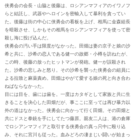
侠勇会の会長・山脇と後藤は、ロシアンマフィアのイワノフ
らと結託し、武器やヘロインを密輸入して暴利を貪ってい
た。後藤は街の中心に侠勇会の看板を上げ、相馬に金森組長
を暗殺させ、しかもその相馬をロシアンマフィアを使って密
殺し海に投げ込んだ。
侠勇会の汚い手は限度がなかった。田畑は妻の京子と娘の沙
希と共に、沙希の恋人である健一の故郷・小樽を訪ねたが、
この時、後藤の放ったヒットマンが発砲。健一が誤殺され
た。沙希の悲しみと怒り。その沙希を襲った侠勇会の組員に
よる拉致と麻薬責め。田畑はやがて愛する娘の死と向き合わ
ねばならなかった。
目には目を、歯には歯を。一度はカタギとして家族と共に生
きることを決心した田畑だが、事ここに至っては再び暴力以
外の道はなかった。侠勇会に向かって行く田畑。その田畑と
共にドスと拳銃を手にしてたつ藤原。親友二人は、港の倉庫
でロシアンマフィアと取引する侠勇会の真っ只中に殴り込
み、それに宮川も従った。血みどろの凄まじい闘いが始まっ