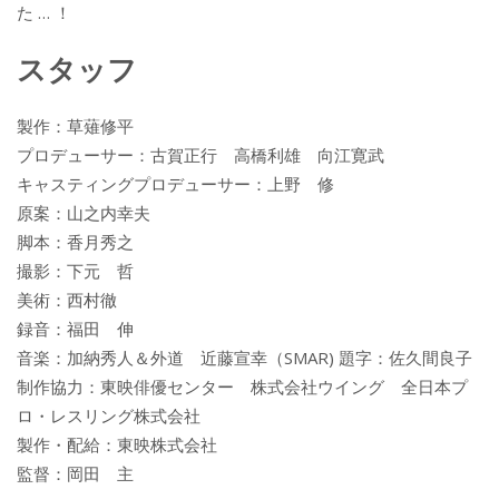
た … ！
スタッフ
製作：草薙修平
プロデューサー：古賀正行 高橋利雄 向江寛武
キャスティングプロデューサー：上野 修
原案：山之内幸夫
脚本：香月秀之
撮影：下元 哲
美術：西村徹
録音：福田 伸
音楽：加納秀人＆外道 近藤宣幸（SMAR) 題字：佐久間良子
制作協力：東映俳優センター 株式会社ウイング 全日本プ
ロ・レスリング株式会社
製作・配給：東映株式会社
監督：岡田 主