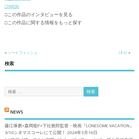
□IMDb
□この作品のインタビューを見る
□この作品に関する情報をもっと探す
«
ソードフィッシュ
I.K.U.
»
検索
NEWS
藤江琢磨×森岡龍P×下社敦郎監督・映画『LONESOME VACATION』
3/10シネマスコーレにて公開！
2024年3月16日