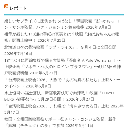
レポート
嬉しいサプライズに圧倒されっぱなし！韓国映画『顔 -かお-』ヨ
ン・サンホ監督、パク・ジョンミン舞台挨拶
2026年8月8日
祖母が残した113通の手紙の真実とは？映画『おばあちゃんの秘
密』関西上映中！
2026年7月25日
北海道ロケの香港映画『ラブ・ライズ』、９月４日に全国公開
2026年7月16日
13年ぶりに再編集版で蘇る大阪発『蒼白者 A Pale Woman』！〜
上映企画「ツネモト×4人のヒロイン プラスワン」〜6月28日＠神
戸映画資料館
2026年6月27日
「台湾映画上映会2026」大阪で『あの写真の私たち』上映&トー
クイベント
2026年6月9日
水上恒司VS福士蒼汰、新宿歌舞伎町で肉弾戦！!映画『TOKYO
BURST-犯罪都市-』5月29日公開！
2026年5月27日
「台湾映画上映会2026」、札幌で『海をみつめる日』上映
2026年
5月17日
韓国・全州国際映画祭リポート②チャン・ゴンジェ監督、新作
『紙杻（チチュク）の夜』で参加
2026年5月11日