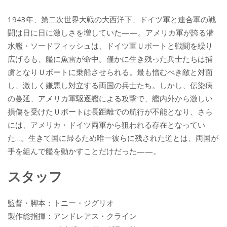
1943年、第二次世界大戦の大西洋下、ドイツ軍と連合軍の戦
闘は日に日に激しさを増していた——。アメリカ軍が誇る潜
水艦・ソードフィッシュは、ドイツ軍Ｕボートと戦闘を繰り
広げるも、艦に魚雷が命中。僅かに生き残った兵士たちは捕
虜となりＵボートに乗船させられる。最も憎むべき敵と対面
し、激しく嫌悪し対立する両国の兵士たち。しかし、伝染病
の蔓延、アメリカ軍駆逐艦による攻撃で、艦内外から激しい
損傷を受けたＵボートは長距離での航行が不能となり、さら
には、アメリカ・ドイツ両軍から狙われる存在となってい
た…。生きて国に帰るため唯一彼らに残された道とは、両国が
手を組んで艦を動かすことだけだった——。
スタッフ
監督・脚本：トニー・ジグリオ
製作総指揮：アンドレアス・クライン