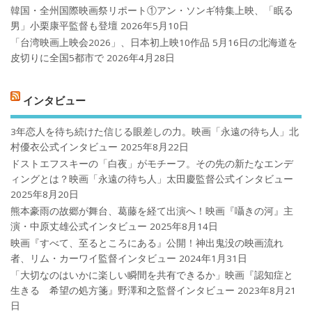
韓国・全州国際映画祭リポート①アン・ソンギ特集上映、「眠る
男」小栗康平監督も登壇
2026年5月10日
「台湾映画上映会2026」、日本初上映10作品 5月16日の北海道を
皮切りに全国5都市で
2026年4月28日
インタビュー
3年恋人を待ち続けた信じる眼差しの力。映画「永遠の待ち人」北
村優衣公式インタビュー
2025年8月22日
ドストエフスキーの「白夜」がモチーフ。その先の新たなエンデ
ィングとは？映画「永遠の待ち人」太田慶監督公式インタビュー
2025年8月20日
熊本豪雨の故郷が舞台、葛藤を経て出演へ！映画『囁きの河』主
演・中原丈雄公式インタビュー
2025年8月14日
映画『すべて、至るところにある』公開！神出鬼没の映画流れ
者、リム・カーワイ監督インタビュー
2024年1月31日
「大切なのはいかに楽しい瞬間を共有できるか」映画『認知症と
生きる 希望の処方箋』野澤和之監督インタビュー
2023年8月21
日