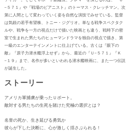
−５７１』や『戦場のピアニスト』のトーマス・クレッチマン。次
第に人間として変わっていく姿を自然な演技でみせている。監督
は気鋭の若手有望株、トニー・ジグリオ。単なる戦争スペクタク
ルや、戦争を一方の視点だけで描いた映画とも違う、戦時下の密
室で生まれた男たちのヒューマンドラマを独自の視点で描き、第
一級のエンターテインメントに仕上げている。古くは『眼下の
敵』『原子力潜水艦浮上せず』から、最近の『Ｕ−５７１』『Ｋ
−１９』まで、名作が多いといわれる潜水艦映画に、また一つ伝説
が誕生した。
ストーリー
アメリカ軍捕虜が乗ったＵボート。
敵対する男たちの生死を賭けた究極の選択とは？
名誉の死か、生き延びる勇気か
彼らが下した決断に、心が激しく揺さぶられる！