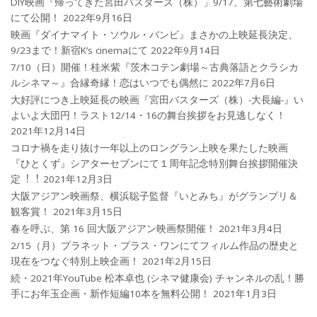
DIY映画『帰ってきた宮田バスターズ（株）」9/17、第七藝術劇場
にて公開！
2022年9月16日
映画『ダイナマイト・ソウル・バンビ』まさかの上映延長決定、
9/23まで！新宿K’s cinemaにて
2022年9月14日
7/10（日）開催！桂米紫『茨木コテン劇場～古典落語とクラシカ
ルシネマ～』合縁奇縁！恋はいつでも偶然に
2022年7月6日
大好評につき上映延長の映画『宮田バスターズ（株）-大長編-』い
よいよ大団円！ラスト12/14・16の舞台挨拶をお見逃しなく！
2021年12月14日
コロナ禍を⾛り抜け⼀年以上のロングラン上映を果たした映画
『ひとくず』シアターセブンにて１周年記念特別舞台挨拶開催決
定︕︕
2021年12月3日
大阪アジアン映画祭、横浜聡子監督『いとみち』がグランプリ＆
観客賞！
2021年3月15日
春を呼ぶ、第 16 回大阪アジアン映画祭開催！
2021年3月4日
2/15（月）プラネット・プラス・ワンにてフィルム作品の歴史と
現在をつなぐ特別上映企画！
2021年2月15日
続・2021年YouTube 松本卓也 (シネマ健康会) チャンネルの乱！勝
手にお年玉企画・新作短編10本を無料公開！
2021年1月3日