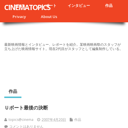
CINEMATOPICS
NEWS
レポート
インタビュー
作品
Privacy
About Us
最新映画情報とインタビュー、レポートを紹介。某映画映画祭のスタッフが
立ち上げた映画情報サイト。現在2代目がスタッフとして編集制作している。
作品
Ｕボート最後の決断
topics@cinema
2007年4月20日
作品
コメントはありません