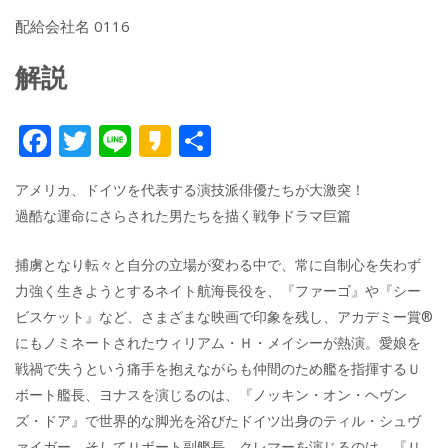
配給会社名 0116
解説
F
T
Li
K
共
ac
w
n
a
有
アメリカ、ドイツを代表する演技派俳優たちが大激突！
e
itt
e
k
過酷な運命にさらされた男たちを描く戦争ドラマ巨篇
b
er
a
o
o
捕虜となり転々と自分の立場が変わる中で、常に自制心を失わず
o
力強く生きようとするネイト航海長役を、『ファーゴ』や『シー
ビスケット』など、さまざまな映画で印象を残し、アカデミー賞®
k
にもノミネートされたウィリアム・Ｈ・メイシーが熱演。愛娘を
戦禍で失うという痛手を抱えながらも仲間のため艦を指揮するＵ
ボート艦長、ヨナスを演じるのは、『ノッキン・オン・ヘヴン
ズ・ドア』で世界的な脚光を浴びたドイツ出身のティル・シュヴ
ァイガー。そしてＵボート副艦長、クレマーを演じるのは、『Ｕ