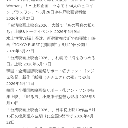
Woman』！〜上映企画「ツネモト×4人のヒロイ
ン プラスワン」〜6月28日＠神戸映画資料館
2026年6月27日
「台湾映画上映会2026」大阪で『あの写真の私た
ち』上映&トークイベント
2026年6月9日
水上恒司VS福士蒼汰、新宿歌舞伎町で肉弾戦！!映
画『TOKYO BURST-犯罪都市-』5月29日公開！
2026年5月27日
「台湾映画上映会2026」、札幌で『海をみつめる
日』上映
2026年5月17日
韓国・全州国際映画祭リポート②チャン・ゴンジ
ェ監督、新作『紙杻（チチュク）の夜』で参加
2026年5月11日
韓国・全州国際映画祭リポート①アン・ソンギ特
集上映、「眠る男」小栗康平監督も登壇
2026年5
月10日
「台湾映画上映会2026」、日本初上映10作品 5月
16日の北海道を皮切りに全国5都市で
2026年4月
28日