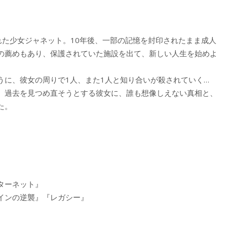
れた少女ジャネット。10年後、一部の記憶を封印されたまま成人
の薦めもあり、保護されていた施設を出て、新しい人生を始めよ
うに、彼女の周りで1人、また1人と知り合いが殺されていく…
、過去を見つめ直そうとする彼女に、誰も想像しえない真相と、
た。
ターネット』
インの逆襲』『レガシー』