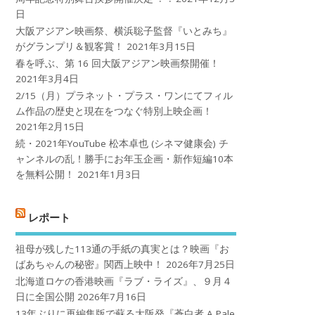
日
大阪アジアン映画祭、横浜聡子監督『いとみち』
がグランプリ＆観客賞！
2021年3月15日
春を呼ぶ、第 16 回大阪アジアン映画祭開催！
2021年3月4日
2/15（月）プラネット・プラス・ワンにてフィル
ム作品の歴史と現在をつなぐ特別上映企画！
2021年2月15日
続・2021年YouTube 松本卓也 (シネマ健康会) チ
ャンネルの乱！勝手にお年玉企画・新作短編10本
を無料公開！
2021年1月3日
レポート
祖母が残した113通の手紙の真実とは？映画『お
ばあちゃんの秘密』関西上映中！
2026年7月25日
北海道ロケの香港映画『ラブ・ライズ』、９月４
日に全国公開
2026年7月16日
13年ぶりに再編集版で蘇る大阪発『蒼白者 A Pale