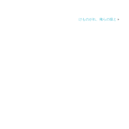
けものがれ、俺らの猿と
»