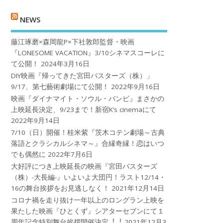
NEWS
藤江琢磨×森岡龍P×下社敦郎監督・映画
『LONESOME VACATION』3/10シネマスコーレに
て公開！
2024年3月16日
DIY映画『帰ってきた宮田バスターズ（株）」
9/17、第七藝術劇場にて公開！
2022年9月16日
映画『ダイナマイト・ソウル・バンビ』まさかの
上映延長決定、9/23まで！新宿K’s cinemaにて
2022年9月14日
7/10（日）開催！桂米紫『茨木コテン劇場～古典
落語とクラシカルシネマ～』合縁奇縁！恋はいつ
でも偶然に
2022年7月6日
大好評につき上映延長の映画『宮田バスターズ
（株）-大長編-』いよいよ大団円！ラスト12/14・
16の舞台挨拶をお見逃しなく！
2021年12月14日
コロナ禍を⾛り抜け⼀年以上のロングラン上映を
果たした映画『ひとくず』シアターセブンにて１
周年記念特別舞台挨拶開催決定︕︕
2021年12月3