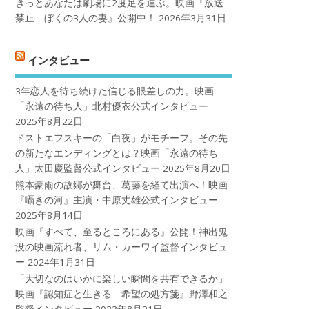
きっとあなたは劇場に2度足を運ぶ。映画『放送
禁止 ぼくの3人の妻』公開中！
2026年3月31日
インタビュー
3年恋人を待ち続けた信じる眼差しの力。映画
「永遠の待ち人」北村優衣公式インタビュー
2025年8月22日
ドストエフスキーの「白夜」がモチーフ。その先
の新たなエンディングとは？映画「永遠の待ち
人」太田慶監督公式インタビュー
2025年8月20日
熊本豪雨の故郷が舞台、葛藤を経て出演へ！映画
『囁きの河』主演・中原丈雄公式インタビュー
2025年8月14日
映画『すべて、至るところにある』公開！神出鬼
没の映画流れ者、リム・カーワイ監督インタビュ
ー
2024年1月31日
「大切なのはいかに楽しい瞬間を共有できるか」
映画『認知症と生きる 希望の処方箋』野澤和之