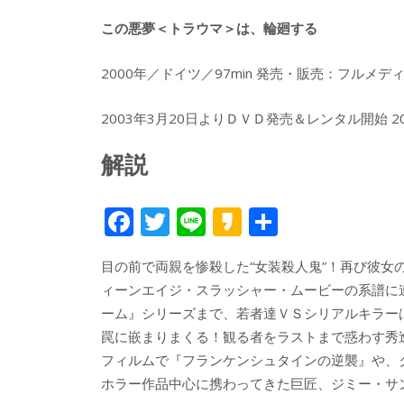
この悪夢＜トラウマ＞は、輪廻する
2000年／ドイツ／97min 発売・販売：フルメデ
2003年3月20日よりＤＶＤ発売＆レンタル開始 
解説
F
T
Li
K
共
ac
w
n
a
有
目の前で両親を惨殺した“女装殺人鬼”！再び彼
e
itt
e
k
ィーンエイジ・スラッシャー・ムービーの系譜に連
b
er
a
ーム』シリーズまで、若者達ＶＳシリアルキラー
o
o
罠に嵌まりまくる！観る者をラストまで惑わす秀
o
フィルムで『フランケンシュタインの逆襲』や、
ホラー作品中心に携わってきた巨匠、ジミー・サン
k