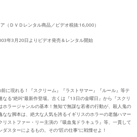
ィア（ＤＶＤレンタル商品／ビデオ税抜:16,000）
2003年3月20日よりビデオ発売＆レンタル開始
女の前に現れる！『スクリーム』『ラストサマー』『ルール』等テ
なる“絶叫”最新作登場。古くは『13日の金曜日』から『スクリ
はホラージャンルの基本！無知で無謀な若者の行動が、殺人鬼の
逸なな脚本は、絶大な人気を誇るイギリスのホラーの老舗ハマー
クリストファー・リー主演の『吸血鬼ドラキュラ』等、一貫して
ダスターによるもの。その“匠の仕事”に戦慄せよ！