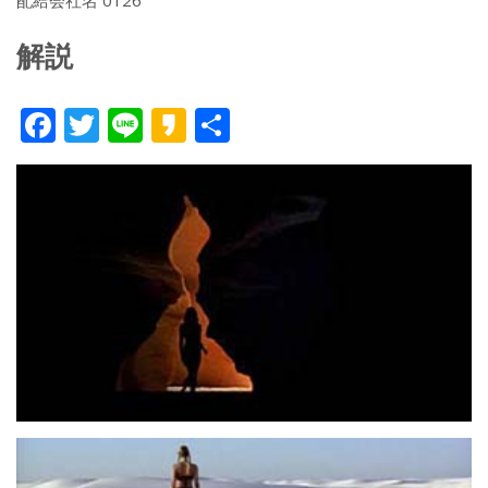
配給会社名 0126
解説
F
T
Li
K
共
ac
w
n
a
有
e
itt
e
k
b
er
a
o
o
o
k