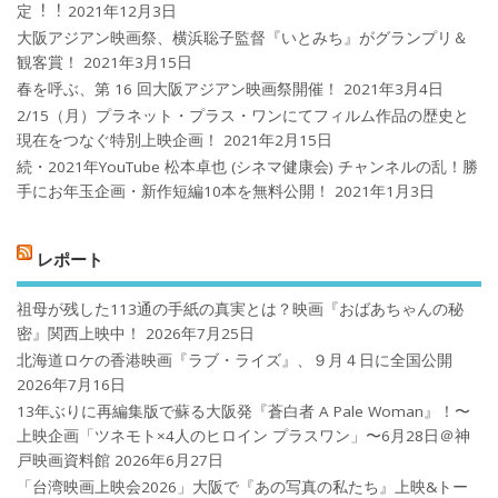
定︕︕
2021年12月3日
大阪アジアン映画祭、横浜聡子監督『いとみち』がグランプリ＆
観客賞！
2021年3月15日
春を呼ぶ、第 16 回大阪アジアン映画祭開催！
2021年3月4日
2/15（月）プラネット・プラス・ワンにてフィルム作品の歴史と
現在をつなぐ特別上映企画！
2021年2月15日
続・2021年YouTube 松本卓也 (シネマ健康会) チャンネルの乱！勝
手にお年玉企画・新作短編10本を無料公開！
2021年1月3日
レポート
祖母が残した113通の手紙の真実とは？映画『おばあちゃんの秘
密』関西上映中！
2026年7月25日
北海道ロケの香港映画『ラブ・ライズ』、９月４日に全国公開
2026年7月16日
13年ぶりに再編集版で蘇る大阪発『蒼白者 A Pale Woman』！〜
上映企画「ツネモト×4人のヒロイン プラスワン」〜6月28日＠神
戸映画資料館
2026年6月27日
「台湾映画上映会2026」大阪で『あの写真の私たち』上映&トー