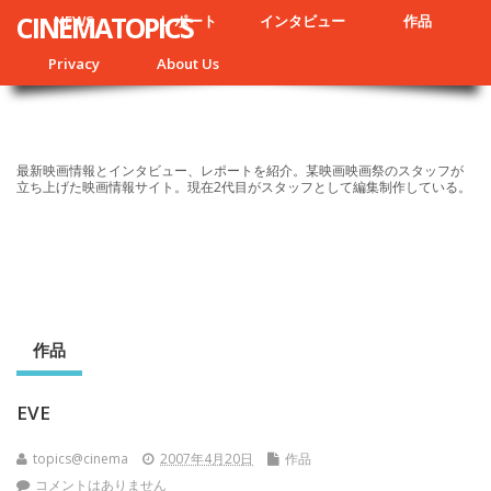
CINEMATOPICS
NEWS
レポート
インタビュー
作品
Privacy
About Us
最新映画情報とインタビュー、レポートを紹介。某映画映画祭のスタッフが
立ち上げた映画情報サイト。現在2代目がスタッフとして編集制作している。
作品
EVE
topics@cinema
2007年4月20日
作品
コメントはありません