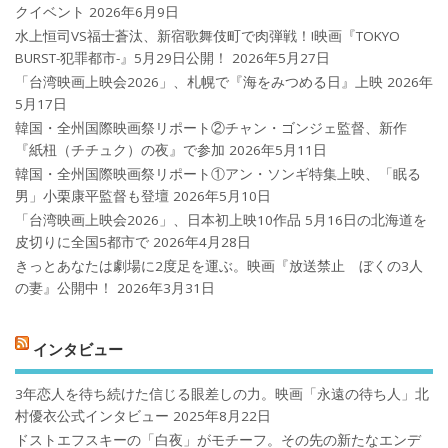
クイベント
2026年6月9日
水上恒司VS福士蒼汰、新宿歌舞伎町で肉弾戦！!映画『TOKYO
BURST-犯罪都市-』5月29日公開！
2026年5月27日
「台湾映画上映会2026」、札幌で『海をみつめる日』上映
2026年
5月17日
韓国・全州国際映画祭リポート②チャン・ゴンジェ監督、新作
『紙杻（チチュク）の夜』で参加
2026年5月11日
韓国・全州国際映画祭リポート①アン・ソンギ特集上映、「眠る
男」小栗康平監督も登壇
2026年5月10日
「台湾映画上映会2026」、日本初上映10作品 5月16日の北海道を
皮切りに全国5都市で
2026年4月28日
きっとあなたは劇場に2度足を運ぶ。映画『放送禁止 ぼくの3人
の妻』公開中！
2026年3月31日
インタビュー
3年恋人を待ち続けた信じる眼差しの力。映画「永遠の待ち人」北
村優衣公式インタビュー
2025年8月22日
ドストエフスキーの「白夜」がモチーフ。その先の新たなエンデ