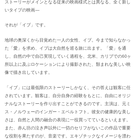
ストーリーがメインとなる従来の映画様式とは異なる、全く新し
いタイプの映画—
それが「イブ」です。
地球の奥深くから目覚めた一人の女性、イブ。今まで知らなかっ
た「愛」を求め、イブは大自然を巡る旅に出ます。「愛」を通
し、自然の中で自己実現していく過程を、北米、カリブでの60ヶ
所以上に及ぶロケーションにより撮影された、類まれな美しい映
像で描き出しています。
「イブ」には最低限のストーリーしかなく、その答えは観客に任
されています。観客は、自分自身の経験をもとに、自由にオリジ
ナルなストーリーを作り出すことができるのです。主演は、元ミ
ス・ノルウェーのインガー・エベルトフト。彼女の健康的な美し
さは、自然と人間の融合の表現に一役買ってているといえます。
また、赤ん坊の泣き声以外に一切のセリフがないこの作品で重要
な役割を果たすのが、音楽です。エキゾチックなイメージを漂わ