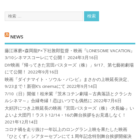
NEWS
藤江琢磨×森岡龍P×下社敦郎監督・映画『LONESOME VACATION』
3/10シネマスコーレにて公開！
2024年3月16日
DIY映画『帰ってきた宮田バスターズ（株）」9/17、第七藝術劇場
にて公開！
2022年9月16日
映画『ダイナマイト・ソウル・バンビ』まさかの上映延長決定、
9/23まで！新宿K’s cinemaにて
2022年9月14日
7/10（日）開催！桂米紫『茨木コテン劇場～古典落語とクラシカ
ルシネマ～』合縁奇縁！恋はいつでも偶然に
2022年7月6日
大好評につき上映延長の映画『宮田バスターズ（株）-大長編-』い
よいよ大団円！ラスト12/14・16の舞台挨拶をお見逃しなく！
2021年12月14日
コロナ禍を⾛り抜け⼀年以上のロングラン上映を果たした映画
『ひとくず』シアターセブンにて１周年記念特別舞台挨拶開催決