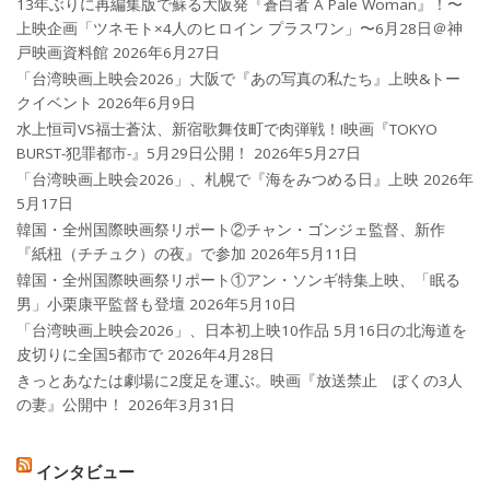
13年ぶりに再編集版で蘇る大阪発『蒼白者 A Pale Woman』！〜
上映企画「ツネモト×4人のヒロイン プラスワン」〜6月28日＠神
戸映画資料館
2026年6月27日
「台湾映画上映会2026」大阪で『あの写真の私たち』上映&トー
クイベント
2026年6月9日
水上恒司VS福士蒼汰、新宿歌舞伎町で肉弾戦！!映画『TOKYO
BURST-犯罪都市-』5月29日公開！
2026年5月27日
「台湾映画上映会2026」、札幌で『海をみつめる日』上映
2026年
5月17日
韓国・全州国際映画祭リポート②チャン・ゴンジェ監督、新作
『紙杻（チチュク）の夜』で参加
2026年5月11日
韓国・全州国際映画祭リポート①アン・ソンギ特集上映、「眠る
男」小栗康平監督も登壇
2026年5月10日
「台湾映画上映会2026」、日本初上映10作品 5月16日の北海道を
皮切りに全国5都市で
2026年4月28日
きっとあなたは劇場に2度足を運ぶ。映画『放送禁止 ぼくの3人
の妻』公開中！
2026年3月31日
インタビュー