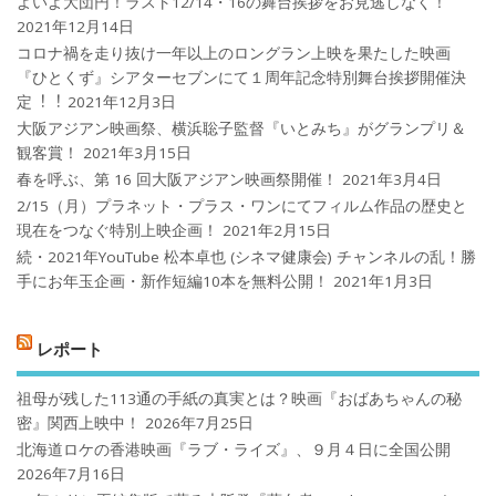
よいよ大団円！ラスト12/14・16の舞台挨拶をお見逃しなく！
2021年12月14日
コロナ禍を⾛り抜け⼀年以上のロングラン上映を果たした映画
『ひとくず』シアターセブンにて１周年記念特別舞台挨拶開催決
定︕︕
2021年12月3日
大阪アジアン映画祭、横浜聡子監督『いとみち』がグランプリ＆
観客賞！
2021年3月15日
春を呼ぶ、第 16 回大阪アジアン映画祭開催！
2021年3月4日
2/15（月）プラネット・プラス・ワンにてフィルム作品の歴史と
現在をつなぐ特別上映企画！
2021年2月15日
続・2021年YouTube 松本卓也 (シネマ健康会) チャンネルの乱！勝
手にお年玉企画・新作短編10本を無料公開！
2021年1月3日
レポート
祖母が残した113通の手紙の真実とは？映画『おばあちゃんの秘
密』関西上映中！
2026年7月25日
北海道ロケの香港映画『ラブ・ライズ』、９月４日に全国公開
2026年7月16日