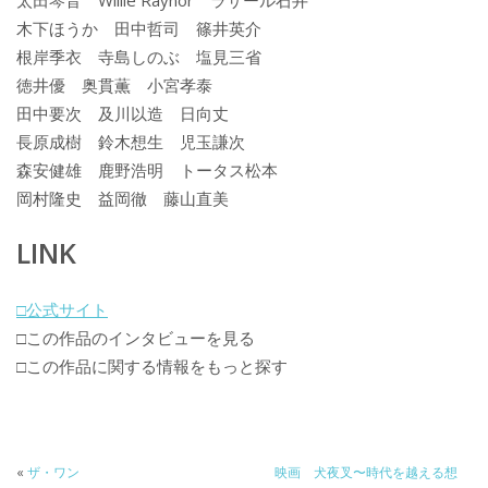
太田琴音 Willie Raynor ラサール石井
木下ほうか 田中哲司 篠井英介
根岸季衣 寺島しのぶ 塩見三省
徳井優 奥貫薫 小宮孝泰
田中要次 及川以造 日向丈
長原成樹 鈴木想生 児玉謙次
森安健雄 鹿野浩明 トータス松本
岡村隆史 益岡徹 藤山直美
LINK
□公式サイト
□この作品のインタビューを見る
□この作品に関する情報をもっと探す
«
ザ・ワン
映画 犬夜叉〜時代を越える想