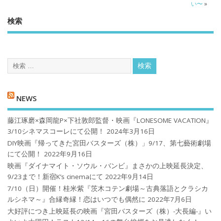
い〜
»
検索
NEWS
藤江琢磨×森岡龍P×下社敦郎監督・映画『LONESOME VACATION』
3/10シネマスコーレにて公開！
2024年3月16日
DIY映画『帰ってきた宮田バスターズ（株）」9/17、第七藝術劇場
にて公開！
2022年9月16日
映画『ダイナマイト・ソウル・バンビ』まさかの上映延長決定、
9/23まで！新宿K’s cinemaにて
2022年9月14日
7/10（日）開催！桂米紫『茨木コテン劇場～古典落語とクラシカ
ルシネマ～』合縁奇縁！恋はいつでも偶然に
2022年7月6日
大好評につき上映延長の映画『宮田バスターズ（株）-大長編-』い