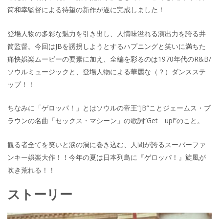
筒和幸監督による待望の新作が遂に完成しました！
登場人物の多彩な魅力を引き出し、人情味溢れる演出力を誇る井
筒監督。今回はJBを誘拐しようとするハプニングと笑いに満ちた
痛快娯楽ムービーの要素に加え、全編を彩るのは1970年代のR&B/
ソウルミュージックと、登場人物による華麗な（？）ダンスステ
ップ！！
ちなみに「ゲロッパ！」とはソウルの帝王“JB”ことジェームス・ブ
ラウンの名曲「セックス・マシーン」の歌詞“Get up!”のこと。
観る者全てを笑いと涙の渦に巻き込む、人間が誇るスーパーファ
ンキー娯楽大作！！今年の夏は日本列島に『ゲロッパ！』旋風が
吹き荒れる！！
ストーリー