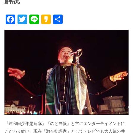
解説
F
T
Li
K
共
ac
w
n
a
有
e
itt
e
k
b
er
a
o
o
o
k
『岸和田少年愚連隊』『のど自慢』と常にエンターテイメントに
こだわり続け、現在「激辛批評家」としてテレビでも大人気の井