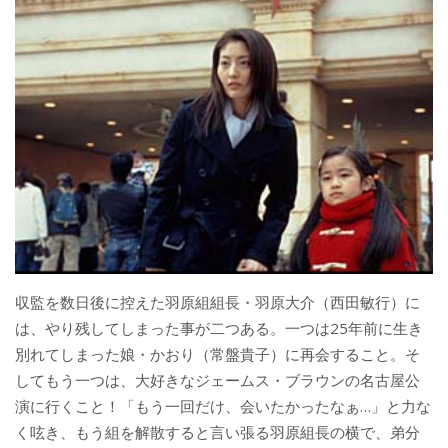
収監を数日後に控えた羽原組組長・羽原大介（西田敏行）に
は、やり残してしまった事が二つある。一つは25年前に生き
別れてしまった娘・かおり（常盤貴子）に再会すること。そ
してもう一つは、大好きなジェームス・ブラウンの名古屋公
演に行くこと！「もう一回だけ、会いたかったなぁ…」と力な
く呟き、もう組を解散すると言い張る羽原組長の横で、弟分