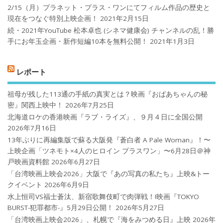
2/15（月）プラネット・プラス・ワンにてフィルム作品の歴史と
現在をつなぐ特別上映企画！
2021年2月15日
続・2021年YouTube 松本卓也 (シネマ健康会) チャンネルの乱！勝
手にお年玉企画・新作短編10本を無料公開！
2021年1月3日
レポート
祖母が残した113通の手紙の真実とは？映画『おばあちゃんの秘
密』関西上映中！
2026年7月25日
北海道ロケの香港映画『ラブ・ライズ』、９月４日に全国公開
2026年7月16日
13年ぶりに再編集版で蘇る大阪発『蒼白者 A Pale Woman』！〜
上映企画「ツネモト×4人のヒロイン プラスワン」〜6月28日＠神
戸映画資料館
2026年6月27日
「台湾映画上映会2026」大阪で『あの写真の私たち』上映&トー
クイベント
2026年6月9日
水上恒司VS福士蒼汰、新宿歌舞伎町で肉弾戦！!映画『TOKYO
BURST-犯罪都市-』5月29日公開！
2026年5月27日
「台湾映画上映会2026」、札幌で『海をみつめる日』上映
2026年