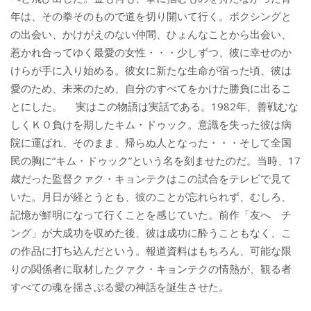
年は、その拳そのもので道を切り開いて行く。ボクシングと
の出会い、かけがえのない仲間、ひょんなことから出会い、
惹かれ合ってゆく最愛の女性・・・少しずつ、彼に幸せのか
けらが手に入り始める。彼女に新たな生命が宿った頃、彼は
愛のため、未来のため、自分のすべてをかけた勝負に出るこ
とにした。 実はこの物語は実話である。1982年、善戦むな
しくＫＯ負けを期したキム・ドゥック。意識を失った彼は病
院に運ばれ、そのまま、帰らぬ人となった・・・そして全国
民の胸に“キム・ドゥック”という名を刻ませたのだ。当時、17
歳だった監督クァク・キョンテクはこの試合をテレビで見て
いた。月日が経とうとも、彼のことが忘れられず、むしろ、
記憶が鮮明になって行くことを感じていた。前作「友へ チ
ング」が大成功を収めた後、彼は成功に酔うこともなく、こ
の作品に打ち込んだという。報道資料はもちろん、可能な限
りの関係者に取材したクァク・キョンテクの情熱が、観る者
すべての魂を揺さぶる愛の神話を誕生させた。