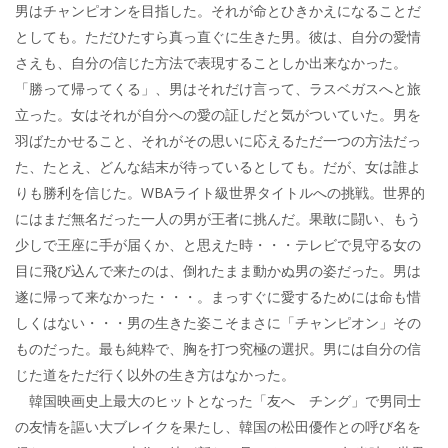
男はチャンピオンを目指した。それが命とひきかえになることだ
としても。ただひたすら真っ直ぐに生きた男。彼は、自分の愛情
さえも、自分の信じた方法で表現することしか出来なかった。
「勝って帰ってくる」、男はそれだけ言って、ラスベガスへと旅
立った。女はそれが自分への愛の証しだと気がついていた。男を
羽ばたかせること、それがその思いに応えるただ一つの方法だっ
た、たとえ、どんな結末が待っているとしても。だが、女は誰よ
りも勝利を信じた。WBAライト級世界タイトルへの挑戦。世界的
にはまだ無名だった一人の男が王者に挑んだ。果敢に闘い、もう
少しで王座に手が届くか、と思えた時・・・テレビで見守る女の
目に飛び込んで来たのは、倒れたまま動かぬ男の姿だった。男は
遂に帰って来なかった・・・。まっすぐに愛するためには命も惜
しくはない・・・男の生きた姿こそまさに「チャンピオン」その
ものだった。最も純粋で、胸を打つ究極の選択。男には自分の信
じた道をただ行く以外の生き方はなかった。
韓国映画史上最大のヒットとなった「友へ チング」で男同士
の友情を謳い大ブレイクを果たし、韓国の松田優作との呼び名を