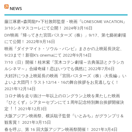
NEWS
藤江琢磨×森岡龍P×下社敦郎監督・映画『LONESOME VACATION』
3/10シネマスコーレにて公開！
2024年3月16日
DIY映画『帰ってきた宮田バスターズ（株）」9/17、第七藝術劇場
にて公開！
2022年9月16日
映画『ダイナマイト・ソウル・バンビ』まさかの上映延長決定、
9/23まで！新宿K’s cinemaにて
2022年9月14日
7/10（日）開催！桂米紫『茨木コテン劇場～古典落語とクラシカ
ルシネマ～』合縁奇縁！恋はいつでも偶然に
2022年7月6日
大好評につき上映延長の映画『宮田バスターズ（株）-大長編-』い
よいよ大団円！ラスト12/14・16の舞台挨拶をお見逃しなく！
2021年12月14日
コロナ禍を⾛り抜け⼀年以上のロングラン上映を果たした映画
『ひとくず』シアターセブンにて１周年記念特別舞台挨拶開催決
定︕︕
2021年12月3日
大阪アジアン映画祭、横浜聡子監督『いとみち』がグランプリ＆
観客賞！
2021年3月15日
春を呼ぶ、第 16 回大阪アジアン映画祭開催！
2021年3月4日