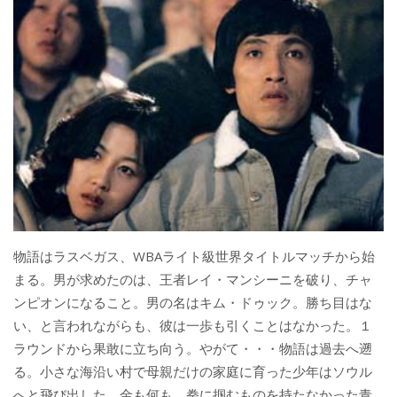
物語はラスベガス、WBAライト級世界タイトルマッチから始
まる。男が求めたのは、王者レイ・マンシーニを破り、チャ
ンピオンになること。男の名はキム・ドゥック。勝ち目はな
い、と言われながらも、彼は一歩も引くことはなかった。１
ラウンドから果敢に立ち向う。やがて・・・物語は過去へ遡
る。小さな海沿い村で母親だけの家庭に育った少年はソウル
へと飛び出した。金も何も、拳に掴むものを持たなかった青