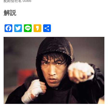
配給会社名 0066
解説
F
T
Li
K
共
ac
w
n
a
有
e
itt
e
k
b
er
a
o
o
o
k