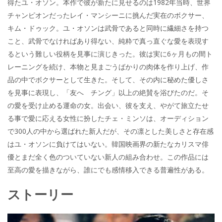
得たユ・オソン。本作で彼が新たに見せるのは1982年当時、世界
チャンピオンだったレイ・マンシーニに挑んだ実在のボクサー、
キム・ドゥック。ユ・オソンは武骨であると同時に繊細さを持つ
こと、武骨でなければあり得ない、純粋で真っ直ぐな愛を表現す
るという難しい役柄を見事に演じきった。彼は実に6ヶ月もの間ト
レーニングを続け、本物と見まごうばかりの肉体を作り上げ、作
品の中でボクサーとして生きた。そして、その内に秘めた優しさ
を見事に表現し、「友へ チング」以上の絶賛を浴びたのだ。そ
の愛を受け止める運命の女。出会い、彼を支え、やがて旅立たせ
る事で愛に応える女性に扮したチェ・ミンソは、オーディション
で300人の中から選ばれた新人だが、その凛とした美しさと存在感
はユ・オソンに負けてはいない。韓国映画界の新たなカリスマ俳
優とまだ全く色のついていない新人の組み合わせ。この作品には
至高の愛を描きながら、誰にでも感情移入できる普遍性がある。
ストーリー