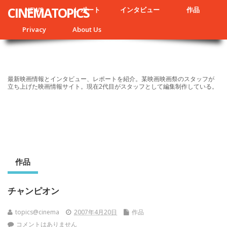
CINEMATOPICS
NEWS
レポート
インタビュー
作品
Privacy
About Us
最新映画情報とインタビュー、レポートを紹介。某映画映画祭のスタッフが
立ち上げた映画情報サイト。現在2代目がスタッフとして編集制作している。
作品
チャンピオン
topics@cinema
2007年4月20日
作品
コメントはありません