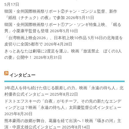
5月17日
韓国・全州国際映画祭リポート②チャン・ゴンジェ監督、新作
『紙杻（チチュク）の夜』で参加
2026年5月11日
韓国・全州国際映画祭リポート①アン・ソンギ特集上映、「眠る
男」小栗康平監督も登壇
2026年5月10日
「台湾映画上映会2026」、日本初上映10作品 5月16日の北海道を
皮切りに全国5都市で
2026年4月28日
きっとあなたは劇場に2度足を運ぶ。映画『放送禁止 ぼくの3人
の妻』公開中！
2026年3月31日
インタビュー
3年恋人を待ち続けた信じる眼差しの力。映画「永遠の待ち人」北
村優衣公式インタビュー
2025年8月22日
ドストエフスキーの「白夜」がモチーフ。その先の新たなエンデ
ィングとは？映画「永遠の待ち人」太田慶監督公式インタビュー
2025年8月20日
熊本豪雨の故郷が舞台、葛藤を経て出演へ！映画『囁きの河』主
演・中原丈雄公式インタビュー
2025年8月14日