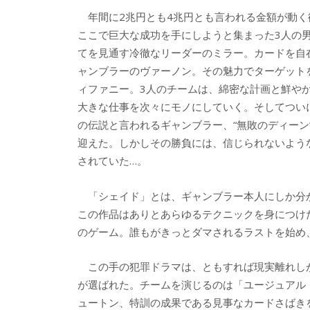
e
itt
e
k
年間に2兆円とも4兆円とも言われる金額が動く
b
er
a
ここで巨大な成功を手にしようと集まった3人の
o
o
てを見通す冷徹なリーダーのミラー。カードを自在
o
ャンブラーのヴァーノン。その魅力でターゲット
ィファニー。3人のチームは、綿密な計画と鮮や
k
大きな仕事を次々にモノにしていく。そしてつい
の伝説と言われるギャンブラー、“無敗のディーン
迎えた。しかしその勝負には、信じられないよう
されていた…。
「シェイド」とは、ギャンブラー本人にしか分
この作品はありとあらゆるテクニックを身につけ
のゲーム。誰もがきっとダマされるラストを始め
この手の犯罪ドラマは、ともすれば現実離れし
が選ばれた。チームを演じるのは「ユージュアル・
ュートン、特訓の成果である見事なカードさばき