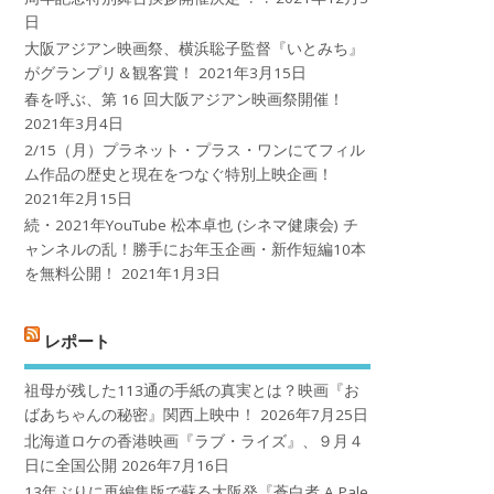
日
大阪アジアン映画祭、横浜聡子監督『いとみち』
がグランプリ＆観客賞！
2021年3月15日
春を呼ぶ、第 16 回大阪アジアン映画祭開催！
2021年3月4日
2/15（月）プラネット・プラス・ワンにてフィル
ム作品の歴史と現在をつなぐ特別上映企画！
2021年2月15日
続・2021年YouTube 松本卓也 (シネマ健康会) チ
ャンネルの乱！勝手にお年玉企画・新作短編10本
を無料公開！
2021年1月3日
レポート
祖母が残した113通の手紙の真実とは？映画『お
ばあちゃんの秘密』関西上映中！
2026年7月25日
北海道ロケの香港映画『ラブ・ライズ』、９月４
日に全国公開
2026年7月16日
13年ぶりに再編集版で蘇る大阪発『蒼白者 A Pale