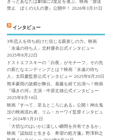
きっとあなたは劇場に2度足を運ぶ。映画『放送
禁止 ぼくの3人の妻』公開中！
2026年3月31日
インタビュー
3年恋人を待ち続けた信じる眼差しの力。映画
「永遠の待ち人」北村優衣公式インタビュー
2025年8月22日
ドストエフスキーの「白夜」がモチーフ。その先
の新たなエンディングとは？映画「永遠の待ち
人」太田慶監督公式インタビュー
2025年8月20日
熊本豪雨の故郷が舞台、葛藤を経て出演へ！映画
『囁きの河』主演・中原丈雄公式インタビュー
2025年8月14日
映画『すべて、至るところにある』公開！神出鬼
没の映画流れ者、リム・カーワイ監督インタビュ
ー
2024年1月31日
「大切なのはいかに楽しい瞬間を共有できるか」
映画『認知症と生きる 希望の処方箋』野澤和之