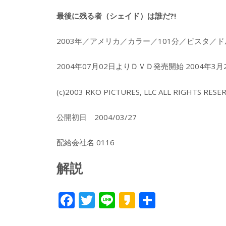
最後に残る者（シェイド）は誰だ?!
2003年／アメリカ／カラー／101分／ビスタ／
2004年07月02日よりＤＶＤ発売開始 2004
(c)2003 RKO PICTURES, LLC ALL RIGHTS RESE
公開初日 2004/03/27
配給会社名 0116
解説
F
T
Li
K
共
ac
w
n
a
有