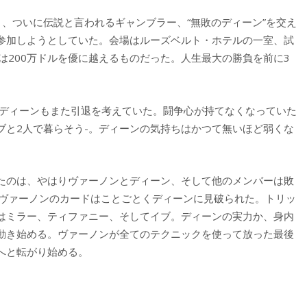
、ついに伝説と言われるギャンブラー、“無敗のディーン”を交え
参加しようとしていた。会場はルーズベルト・ホテルの一室、試
は200万ドルを優に越えるものだった。人生最大の勝負を前に3
ディーンもまた引退を考えていた。闘争心が持てなくなっていた
ブと2人で暮らそう-。ディーンの気持ちはかつて無いほど弱くな
たのは、やはりヴァーノンとディーン、そして他のメンバーは敗
らヴァーノンのカードはことごとくディーンに見破られた。トリッ
はミラー、ティファニー、そしてイブ。ディーンの実力か、身内
動き始める。ヴァーノンが全てのテクニックを使って放った最後
へと転がり始める。