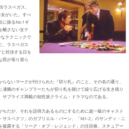
街ラスベガス。
男女がいた。すべ
に操るNo.1ギ
を離さない女テ
かなテクニックで
に、ラスベガス
”と対決する日を
な罠が張り巡ら
からないマークが付けられた『切り札』のこと。その名の通り、
た凄腕のギャンブラーたちが切り札を賭けて繰り広げる生き残り
、サプライズ満載の知性派クライム・ドラマなのである。
がちだが、それを説得力あるものにするために超一級のキャスト
サスペクツ」のガブリエル・バーン、「M:I-2」のサンディ・ニ
を披露する「リーグ・オブ・レジェンド」の注目株、スチュアー