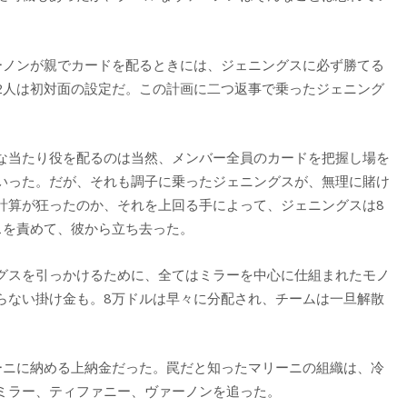
ノンが親でカードを配るときには、ジェニングスに必ず勝てる
2人は初対面の設定だ。この計画に二つ返事で乗ったジェニング
な当たり役を配るのは当然、メンバー全員のカードを把握し場を
いった。だが、それも調子に乗ったジェニングスが、無理に賭け
計算が狂ったのか、それを上回る手によって、ジェニングスは8
スを責めて、彼から立ち去った。
グスを引っかけるために、全てはミラーを中心に仕組まれたモノ
らない掛け金も。8万ドルは早々に分配され、チームは一旦解散
ニに納める上納金だった。罠だと知ったマリーニの組織は、冷
ミラー、ティファニー、ヴァーノンを追った。