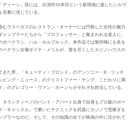
「ディーン」役には、出演作50本目という新境地に達したシルヴ
を見事に演じている。
絡むラスベガスのレストラン・オーナーには円熟した女性の魅力
ギャンブラーたちから「プロフェッサー」と敬まわれる老人に、
」の大ベテラン、ハル・ホルブルック。本作品では製作陣にも名を
のベテラン女優ダイナ・メリルが、贅を尽くしたカジノハウスの
きた男」「キューティ・ブロンド」のアンソニー・B・リッチ
ッピング・ニュース」のクリストファー・ヤング、こだわりに満
イ」のグレゴリー・ヴァン・ホーンらがそれぞれ担当している。
。タランティーノのバンド・アパート出身で自身もプロ級のポー
ク・キャッスル」で磨いたテクニックを武器にカジノで荒稼ぎを
ンブラーなのだ。そして、その知識の全てが映画の中に注がれて