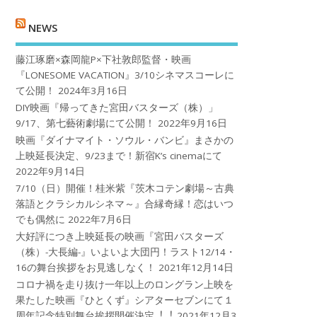
NEWS
藤江琢磨×森岡龍P×下社敦郎監督・映画
『LONESOME VACATION』3/10シネマスコーレに
て公開！
2024年3月16日
DIY映画『帰ってきた宮田バスターズ（株）」
9/17、第七藝術劇場にて公開！
2022年9月16日
映画『ダイナマイト・ソウル・バンビ』まさかの
上映延長決定、9/23まで！新宿K’s cinemaにて
2022年9月14日
7/10（日）開催！桂米紫『茨木コテン劇場～古典
落語とクラシカルシネマ～』合縁奇縁！恋はいつ
でも偶然に
2022年7月6日
大好評につき上映延長の映画『宮田バスターズ
（株）-大長編-』いよいよ大団円！ラスト12/14・
16の舞台挨拶をお見逃しなく！
2021年12月14日
コロナ禍を⾛り抜け⼀年以上のロングラン上映を
果たした映画『ひとくず』シアターセブンにて１
周年記念特別舞台挨拶開催決定︕︕
2021年12月3