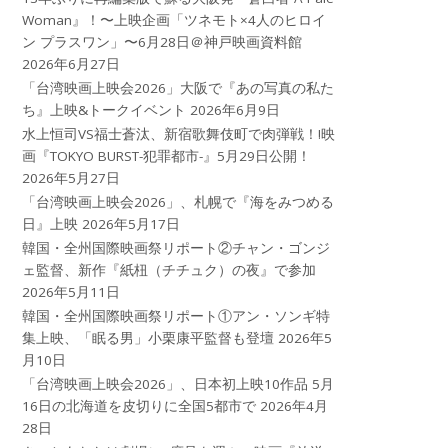
Woman』！〜上映企画「ツネモト×4人のヒロイ
ン プラスワン」〜6月28日＠神戸映画資料館
2026年6月27日
「台湾映画上映会2026」大阪で『あの写真の私た
ち』上映&トークイベント
2026年6月9日
水上恒司VS福士蒼汰、新宿歌舞伎町で肉弾戦！!映
画『TOKYO BURST-犯罪都市-』5月29日公開！
2026年5月27日
「台湾映画上映会2026」、札幌で『海をみつめる
日』上映
2026年5月17日
韓国・全州国際映画祭リポート②チャン・ゴンジ
ェ監督、新作『紙杻（チチュク）の夜』で参加
2026年5月11日
韓国・全州国際映画祭リポート①アン・ソンギ特
集上映、「眠る男」小栗康平監督も登壇
2026年5
月10日
「台湾映画上映会2026」、日本初上映10作品 5月
16日の北海道を皮切りに全国5都市で
2026年4月
28日