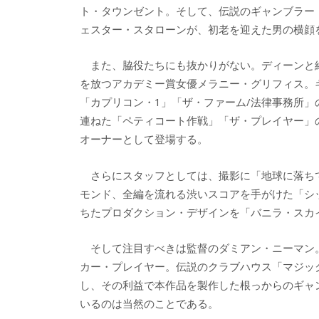
ト・タウンゼント。そして、伝説のギャンブラー
ェスター・スタローンが、初老を迎えた男の横顔
また、脇役たちにも抜かりがない。ディーンと
を放つアカデミー賞女優メラニー・グリフィス。
「カプリコン・1」「ザ・ファーム/法律事務所
連ねた「ペティコート作戦」「ザ・プレイヤー」
オーナーとして登場する。
さらにスタッフとしては、撮影に「地球に落ちて
モンド、全編を流れる渋いスコアを手がけた「シ
ちたプロダクション・デザインを「バニラ・スカ
そして注目すべきは監督のダミアン・ニーマン
カー・プレイヤー。伝説のクラブハウス「マジッ
し、その利益で本作品を製作した根っからのギャ
いるのは当然のことである。