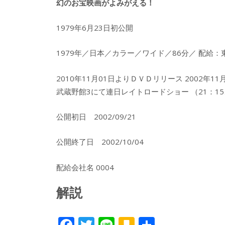
幻のお宝映画がよみがえる！
1979年6月23日初公開
1979年／日本／カラー／ワイド／86分／ 配給
2010年11月01日よりＤＶＤリリース 2002年11
武蔵野館3にて連日レイトロードショー （21：1
公開初日 2002/09/21
公開終了日 2002/10/04
配給会社名 0004
解説
F
T
Li
K
共