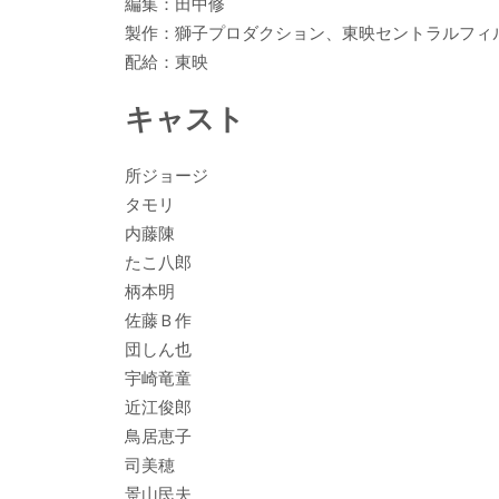
編集：田中修
製作：獅子プロダクション、東映セントラルフィ
配給：東映
キャスト
所ジョージ
タモリ
内藤陳
たこ八郎
柄本明
佐藤Ｂ作
団しん也
宇崎竜童
近江俊郎
鳥居恵子
司美穂
景山民夫