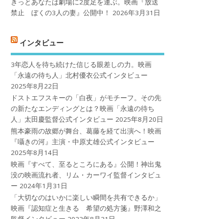
きっとあなたは劇場に2度足を運ぶ。映画『放送
禁止 ぼくの3人の妻』公開中！
2026年3月31日
インタビュー
3年恋人を待ち続けた信じる眼差しの力。映画
「永遠の待ち人」北村優衣公式インタビュー
2025年8月22日
ドストエフスキーの「白夜」がモチーフ。その先
の新たなエンディングとは？映画「永遠の待ち
人」太田慶監督公式インタビュー
2025年8月20日
熊本豪雨の故郷が舞台、葛藤を経て出演へ！映画
『囁きの河』主演・中原丈雄公式インタビュー
2025年8月14日
映画『すべて、至るところにある』公開！神出鬼
没の映画流れ者、リム・カーワイ監督インタビュ
ー
2024年1月31日
「大切なのはいかに楽しい瞬間を共有できるか」
映画『認知症と生きる 希望の処方箋』野澤和之