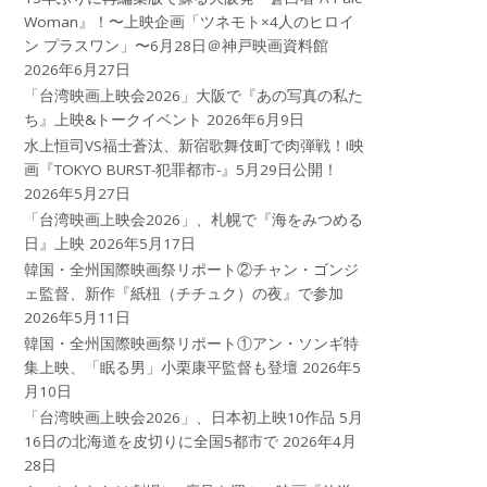
Woman』！〜上映企画「ツネモト×4人のヒロイ
ン プラスワン」〜6月28日＠神戸映画資料館
2026年6月27日
「台湾映画上映会2026」大阪で『あの写真の私た
ち』上映&トークイベント
2026年6月9日
水上恒司VS福士蒼汰、新宿歌舞伎町で肉弾戦！!映
画『TOKYO BURST-犯罪都市-』5月29日公開！
2026年5月27日
「台湾映画上映会2026」、札幌で『海をみつめる
日』上映
2026年5月17日
韓国・全州国際映画祭リポート②チャン・ゴンジ
ェ監督、新作『紙杻（チチュク）の夜』で参加
2026年5月11日
韓国・全州国際映画祭リポート①アン・ソンギ特
集上映、「眠る男」小栗康平監督も登壇
2026年5
月10日
「台湾映画上映会2026」、日本初上映10作品 5月
16日の北海道を皮切りに全国5都市で
2026年4月
28日