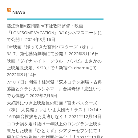
NEWS
藤江琢磨×森岡龍P×下社敦郎監督・映画
『LONESOME VACATION』3/10シネマスコーレに
て公開！
2024年3月16日
DIY映画『帰ってきた宮田バスターズ（株）」
9/17、第七藝術劇場にて公開！
2022年9月16日
映画『ダイナマイト・ソウル・バンビ』まさかの
上映延長決定、9/23まで！新宿K’s cinemaにて
2022年9月14日
7/10（日）開催！桂米紫『茨木コテン劇場～古典
落語とクラシカルシネマ～』合縁奇縁！恋はいつ
でも偶然に
2022年7月6日
大好評につき上映延長の映画『宮田バスターズ
（株）-大長編-』いよいよ大団円！ラスト12/14・
16の舞台挨拶をお見逃しなく！
2021年12月14日
コロナ禍を⾛り抜け⼀年以上のロングラン上映を
果たした映画『ひとくず』シアターセブンにて１
周年記念特別舞台挨拶開催決定︕︕
2021年12月3