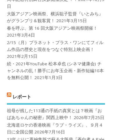
日
大阪アジアン映画祭、横浜聡子監督『いとみち』
がグランプリ＆観客賞！
2021年3月15日
春を呼ぶ、第 16 回大阪アジアン映画祭開催！
2021年3月4日
2/15（月）プラネット・プラス・ワンにてフィル
ム作品の歴史と現在をつなぐ特別上映企画！
2021年2月15日
続・2021年YouTube 松本卓也 (シネマ健康会) チ
ャンネルの乱！勝手にお年玉企画・新作短編10本
を無料公開！
2021年1月3日
レポート
祖母が残した113通の手紙の真実とは？映画『お
ばあちゃんの秘密』関西上映中！
2026年7月25日
北海道ロケの香港映画『ラブ・ライズ』、９月４
日に全国公開
2026年7月16日
13年ぶりに再編集版で蘇る大阪発『蒼白者 A Pale