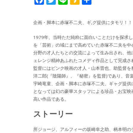
ac
w
n
a
有
e
itt
e
k
企画・脚本に赤塚不二夫、ギ,グ提供にタモリ！！
b
er
a
o
o
1979年、当時ただ純粋に面白いことだけを探求
o
を「芸術」の域にまで高めていた赤塚不二夫を中
分野の才人たちとの交流によって生み出され、他
k
ェレンジ精紳あふれたコメディ作品として完成さ
監督にはピンク映画の才人・山本晋也、助監督を
洋二郎(『陰陽師』、『秘密』を監督)であり、音
宇崎竜童、企画・脚本に赤塚不二夫、ギャグ提供
となっては幻の豪華スタッフによる珍品・お宝映
高い作品である。
ストーリー
所ジョージ、アルフィーの坂崎幸之助、柄本明のデ