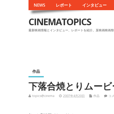
NEWS
レポート
インタビュー
CINEMATOPICS
最新映画情報とインタビュー、レポートを紹介。某映画映画祭
作品
下落合焼とりムービ
topics@cinema
2007年4月20日
作品
コ