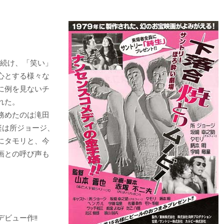
し続け、「笑い」
心とする様々な
に例を見ないチ
れた。
務めたのは滝田
楽は所ジョージ、
にタモリと、今
画との呼び声も
ビュー作!!