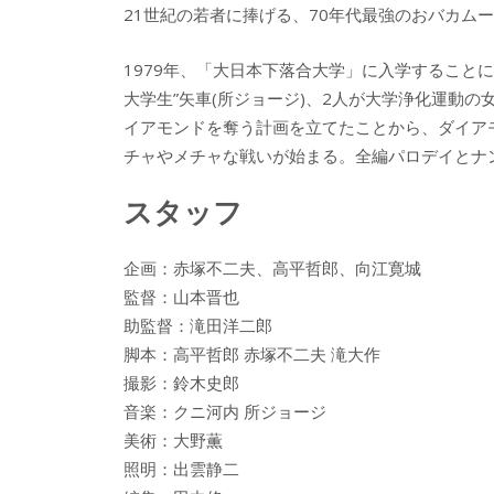
21世紀の若者に捧げる、70年代最強のおバカムービ
1979年、「大日本下落合大学」に入学することに
大学生”矢車(所ジョージ)、2人が大学浄化運動の
イアモンドを奪う計画を立てたことから、ダイア
チャやメチャな戦いが始まる。全編パロデイとナ
スタッフ
企画：赤塚不二夫、高平哲郎、向江寛城
監督：山本晋也
助監督：滝田洋二郎
脚本：高平哲郎 赤塚不二夫 滝大作
撮影：鈴木史郎
音楽：クニ河内 所ジョージ
美術：大野薫
照明：出雲静二