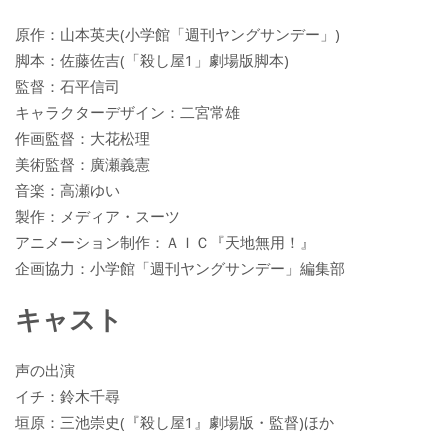
原作：山本英夫(小学館「週刊ヤングサンデー」)
脚本：佐藤佐吉(「殺し屋1」劇場版脚本)
監督：石平信司
キャラクターデザイン：二宮常雄
作画監督：大花松理
美術監督：廣瀬義憲
音楽：高瀬ゆい
製作：メディア・スーツ
アニメーション制作：ＡＩＣ『天地無用！』
企画協力：小学館「週刊ヤングサンデー」編集部
キャスト
声の出演
イチ：鈴木千尋
垣原：三池崇史(『殺し屋1』劇場版・監督)ほか