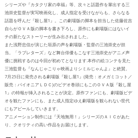
シリーズや『カタクリ家の幸福』等、次々と話題作を輩出する三
池崇史監督が実写映画化し、成人指定を受けながらも、さらなる
話題を呼んだ『殺し屋1』。この劇場版の脚本を担当した佐藤佐吉
自らがＯＶＡ版の脚本を書き下ろし、原作にも劇場版にはないイ
チの新たなストーリーが生み出されました。
また浅野忠信が演じた垣原の声を劇場版・監督の三池崇史が担
当。「ラブレターズ」など舞台俳優もこなす三池崇史がアニメ声
優に挑戦するのは今回が初めてとなります.本作の絵コンテを見た
三池監督も『なんじゃこりゃ映画よりシミルじゃんよ』と絶賛。
7月25日に発売される劇場版『殺し屋1』(発売：オメガミコット／
販売：パイオニアＬＤＣ)のビデオ巻頭にもこのＯＶＡ版『殺し屋
1』の特報が挿入されることが決定。原作ファンにも、劇場版ビデ
オを観たファンにも、また成人指定ゆえ劇場版を観られない世代
にもアピールしていきます。
アニメーション制作には『天地無用！』シリーズのＡＩＣがあた
り、クオリティの高い作品をお届けします。