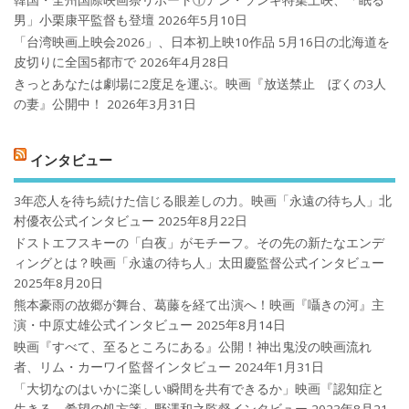
男」小栗康平監督も登壇
2026年5月10日
「台湾映画上映会2026」、日本初上映10作品 5月16日の北海道を
皮切りに全国5都市で
2026年4月28日
きっとあなたは劇場に2度足を運ぶ。映画『放送禁止 ぼくの3人
の妻』公開中！
2026年3月31日
インタビュー
3年恋人を待ち続けた信じる眼差しの力。映画「永遠の待ち人」北
村優衣公式インタビュー
2025年8月22日
ドストエフスキーの「白夜」がモチーフ。その先の新たなエンデ
ィングとは？映画「永遠の待ち人」太田慶監督公式インタビュー
2025年8月20日
熊本豪雨の故郷が舞台、葛藤を経て出演へ！映画『囁きの河』主
演・中原丈雄公式インタビュー
2025年8月14日
映画『すべて、至るところにある』公開！神出鬼没の映画流れ
者、リム・カーワイ監督インタビュー
2024年1月31日
「大切なのはいかに楽しい瞬間を共有できるか」映画『認知症と
生きる 希望の処方箋』野澤和之監督インタビュー
2023年8月21