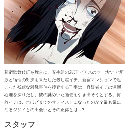
新宿歌舞伎町を舞台に、安生組の若頭“ピアスのマー坊”こと垣
原と宿命の対決を果たした殺し屋イチ。新宿マンションで起
こった残虐な殺戮事件を捜査する刑事は、容疑者イチの深層
心理を探りだし、彼の謎めいた過去を引き出そうとする。何
故イチはこれほどまでのサディストになったのか？最も気に
なるジジイとの出会いとその正体とは…？
スタッフ