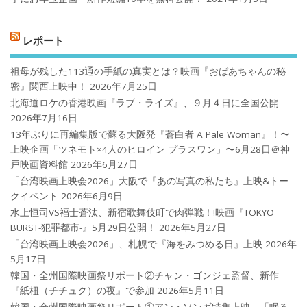
レポート
祖母が残した113通の手紙の真実とは？映画『おばあちゃんの秘
密』関西上映中！
2026年7月25日
北海道ロケの香港映画『ラブ・ライズ』、９月４日に全国公開
2026年7月16日
13年ぶりに再編集版で蘇る大阪発『蒼白者 A Pale Woman』！〜
上映企画「ツネモト×4人のヒロイン プラスワン」〜6月28日＠神
戸映画資料館
2026年6月27日
「台湾映画上映会2026」大阪で『あの写真の私たち』上映&トー
クイベント
2026年6月9日
水上恒司VS福士蒼汰、新宿歌舞伎町で肉弾戦！!映画『TOKYO
BURST-犯罪都市-』5月29日公開！
2026年5月27日
「台湾映画上映会2026」、札幌で『海をみつめる日』上映
2026年
5月17日
韓国・全州国際映画祭リポート②チャン・ゴンジェ監督、新作
『紙杻（チチュク）の夜』で参加
2026年5月11日
韓国・全州国際映画祭リポート①アン・ソンギ特集上映、「眠る