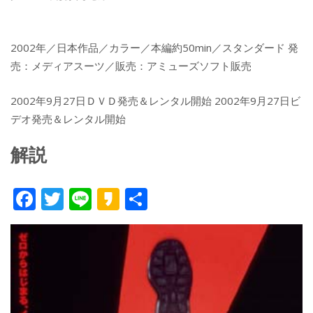
2002年／日本作品／カラー／本編約50min／スタンダード 発
売：メディアスーツ／販売：アミューズソフト販売
2002年9月27日ＤＶＤ発売＆レンタル開始 2002年9月27日ビ
デオ発売＆レンタル開始
解説
F
T
Li
K
共
ac
w
n
a
有
e
itt
e
k
b
er
a
o
o
o