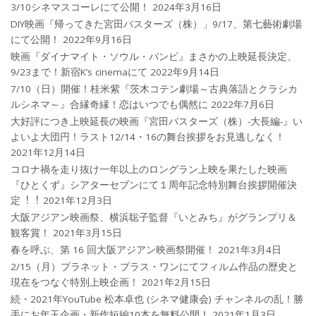
3/10シネマスコーレにて公開！
2024年3月16日
DIY映画『帰ってきた宮田バスターズ（株）」9/17、第七藝術劇場
にて公開！
2022年9月16日
映画『ダイナマイト・ソウル・バンビ』まさかの上映延長決定、
9/23まで！新宿K’s cinemaにて
2022年9月14日
7/10（日）開催！桂米紫『茨木コテン劇場～古典落語とクラシカ
ルシネマ～』合縁奇縁！恋はいつでも偶然に
2022年7月6日
大好評につき上映延長の映画『宮田バスターズ（株）-大長編-』い
よいよ大団円！ラスト12/14・16の舞台挨拶をお見逃しなく！
2021年12月14日
コロナ禍を⾛り抜け⼀年以上のロングラン上映を果たした映画
『ひとくず』シアターセブンにて１周年記念特別舞台挨拶開催決
定︕︕
2021年12月3日
大阪アジアン映画祭、横浜聡子監督『いとみち』がグランプリ＆
観客賞！
2021年3月15日
春を呼ぶ、第 16 回大阪アジアン映画祭開催！
2021年3月4日
2/15（月）プラネット・プラス・ワンにてフィルム作品の歴史と
現在をつなぐ特別上映企画！
2021年2月15日
続・2021年YouTube 松本卓也 (シネマ健康会) チャンネルの乱！勝
手にお年玉企画・新作短編10本を無料公開！
2021年1月3日